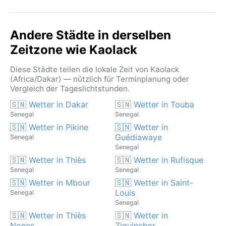
Harmattan, ein trockener, staubiger Wind aus der
Sahara, der vor allem von Dezember bis Februar die
Sicht trübt und die Luft mit feinem Sand durchsetzt.
Andere Städte in derselben
Während der Regenzeit können heftige, aber kurze
Zeitzone wie Kaolack
Gewitter auftreten, die gelegentlich zu
Überschwemmungen führen. Zyklone oder Hurrikane
Diese Städte teilen die lokale Zeit von Kaolack
sind in dieser Küstenregion Senegals sehr selten.
(Africa/Dakar) — nützlich für Terminplanung oder
Insgesamt bietet Kaolack ein intensiv tropisches
Vergleich der Tageslichtstunden.
Klima, das von extremer Trockenheit bis zu schwüler
🇸🇳 Wetter in Dakar
🇸🇳 Wetter in Touba
Feuchte reicht – ein Erlebnis für wetterbewusste
Senegal
Senegal
Reisende.
🇸🇳 Wetter in Pikine
🇸🇳 Wetter in
Guédiawaye
Senegal
Senegal
🇸🇳 Wetter in Thiès
🇸🇳 Wetter in Rufisque
Senegal
Senegal
🇸🇳 Wetter in Mbour
🇸🇳 Wetter in Saint-
Louis
Senegal
Senegal
🇸🇳 Wetter in Thiès
🇸🇳 Wetter in
Nones
Ziguinchor