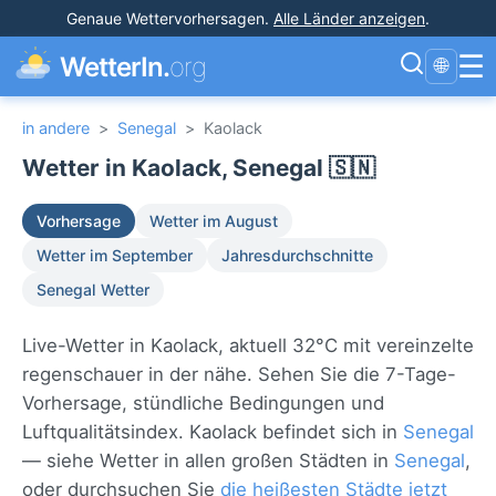
Genaue Wettervorhersagen
.
Alle Länder anzeigen
.
☰
WetterIn.
org
🌐
in andere
>
Senegal
>
Kaolack
Wetter in Kaolack, Senegal 🇸🇳
Vorhersage
Wetter im August
Wetter im September
Jahresdurchschnitte
Senegal Wetter
Live-Wetter in Kaolack, aktuell 32°C mit vereinzelte
regenschauer in der nähe. Sehen Sie die 7-Tage-
Vorhersage, stündliche Bedingungen und
Luftqualitätsindex. Kaolack befindet sich in
Senegal
— siehe Wetter in allen großen Städten in
Senegal
,
oder durchsuchen Sie
die heißesten Städte jetzt