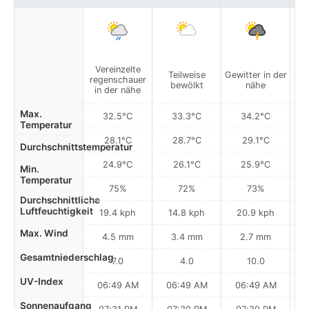
Vereinzelte
Teilweise
Gewitter in der
Gew
regenschauer
bewölkt
nähe
in der nähe
Max.
32.5°C
33.3°C
34.2°C
Temperatur
28.1°C
28.7°C
29.1°C
Durchschnittstemperatur
24.9°C
26.1°C
25.9°C
Min.
Temperatur
75%
72%
73%
Durchschnittliche
Luftfeuchtigkeit
19.4 kph
14.8 kph
20.9 kph
Max. Wind
4.5 mm
3.4 mm
2.7 mm
Gesamtniederschlag
7.0
4.0
10.0
UV-Index
06:49 AM
06:49 AM
06:49 AM
0
Sonnenaufgang