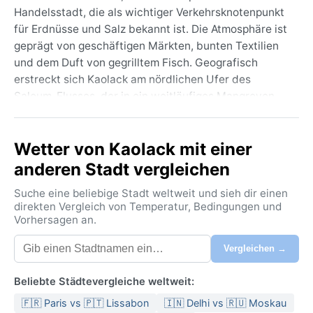
Handelsstadt, die als wichtiger Verkehrsknotenpunkt
für Erdnüsse und Salz bekannt ist. Die Atmosphäre ist
geprägt von geschäftigen Märkten, bunten Textilien
und dem Duft von gegrilltem Fisch. Geografisch
erstreckt sich Kaolack am nördlichen Ufer des
Saloum-Flusses, der in ein weitläufiges Mangroven-
Delta mündet. Zu den markanten Sehenswürdigkeiten
zählen die große Moschee, die lebhafte
Wetter von Kaolack mit einer
Hafenpromenade und die nahe gelegenen Saloum-
Inseln, die für ihre Vogelwelt und ruhigen Lagunen
anderen Stadt vergleichen
geschätzt werden. Das Stadtbild verbindet koloniale
Suche eine beliebige Stadt weltweit und sieh dir einen
Bausubstanz mit modernen Betonbauten, während
direkten Vergleich von Temperatur, Bedingungen und
die Einheimischen für ihre Gastfreundschaft und ihre
Vorhersagen an.
lebendige Musikszene bekannt sind.
Vergleichen →
Kaolack herrscht ein heißes halbtrockenes Klima
(Köppen BSh) mit extremen
Beliebte Städtevergleiche weltweit:
Temperaturschwankungen zwischen Trocken- und
🇫🇷 Paris vs 🇵🇹 Lissabon
🇮🇳 Delhi vs 🇷🇺 Moskau
Regenzeit. Die Sommer sind glühend heiß: Von März