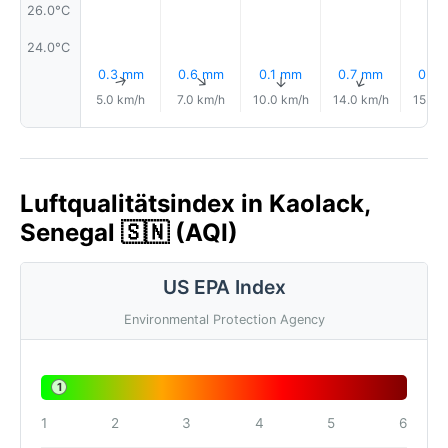
26.0°C
24.0°C
0.3 mm
0.6 mm
0.1 mm
0.7 mm
0.5
↑
↑
↑
↑
5.0 km/h
7.0 km/h
10.0 km/h
14.0 km/h
15.0 
Luftqualitätsindex in Kaolack,
Senegal 🇸🇳 (AQI)
US EPA Index
Environmental Protection Agency
1
1
2
3
4
5
6