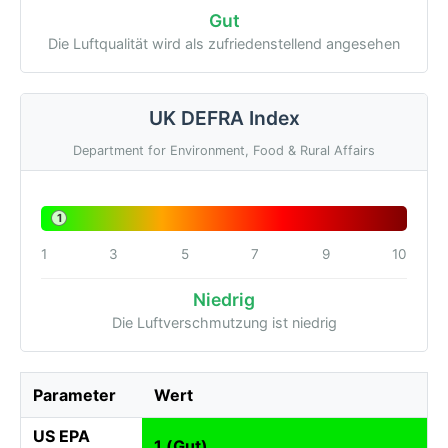
Gut
Die Luftqualität wird als zufriedenstellend angesehen
UK DEFRA Index
Department for Environment, Food & Rural Affairs
1
1
3
5
7
9
10
Niedrig
Die Luftverschmutzung ist niedrig
Parameter
Wert
US EPA
1 (Gut)