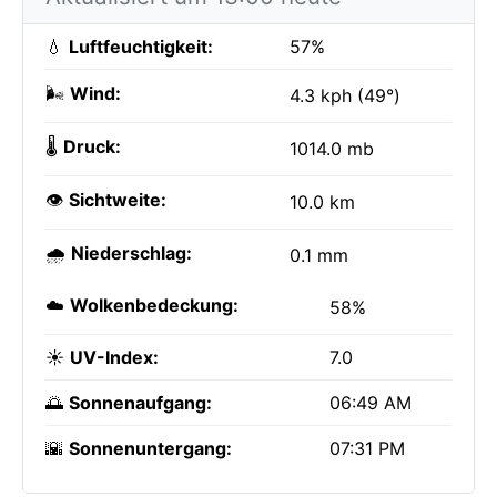
💧
Luftfeuchtigkeit:
57%
🌬️
Wind:
4.3 kph (49°)
🌡️
Druck:
1014.0 mb
👁️
Sichtweite:
10.0 km
🌧️
Niederschlag:
0.1 mm
☁️
Wolkenbedeckung:
58%
☀️
UV-Index:
7.0
🌅
Sonnenaufgang:
06:49 AM
🌇
Sonnenuntergang:
07:31 PM