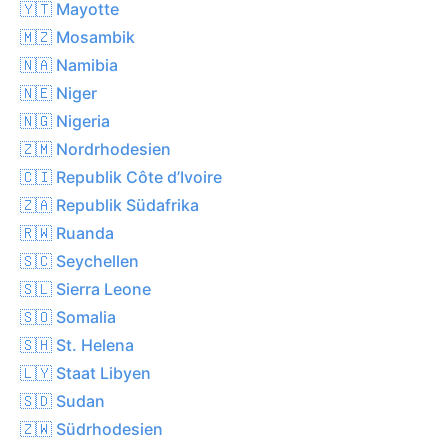
🇾🇹 Mayotte
🇲🇿 Mosambik
🇳🇦 Namibia
🇳🇪 Niger
🇳🇬 Nigeria
🇿🇲 Nordrhodesien
🇨🇮 Republik Côte d’Ivoire
🇿🇦 Republik Südafrika
🇷🇼 Ruanda
🇸🇨 Seychellen
🇸🇱 Sierra Leone
🇸🇴 Somalia
🇸🇭 St. Helena
🇱🇾 Staat Libyen
🇸🇩 Sudan
🇿🇼 Südrhodesien