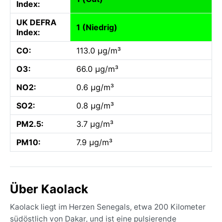
Index:
UK DEFRA
1 (Niedrig)
Index:
CO:
113.0 µg/m³
O3:
66.0 µg/m³
NO2:
0.6 µg/m³
SO2:
0.8 µg/m³
PM2.5:
3.7 µg/m³
PM10:
7.9 µg/m³
Über Kaolack
Kaolack liegt im Herzen Senegals, etwa 200 Kilometer
südöstlich von Dakar, und ist eine pulsierende