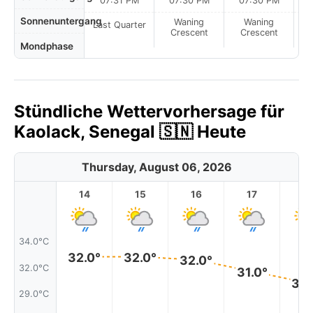
07:31 PM
07:30 PM
07:30 PM
Sonnenuntergang
Waning
Waning
Last Quarter
Crescent
Crescent
Mondphase
Stündliche Wettervorhersage für
Kaolack, Senegal 🇸🇳 Heute
Thursday, August 06, 2026
14
15
16
17
1
34.0°C
32.0°
32.0°
32.0°
32.0°C
31.0°
30.
29.0°C