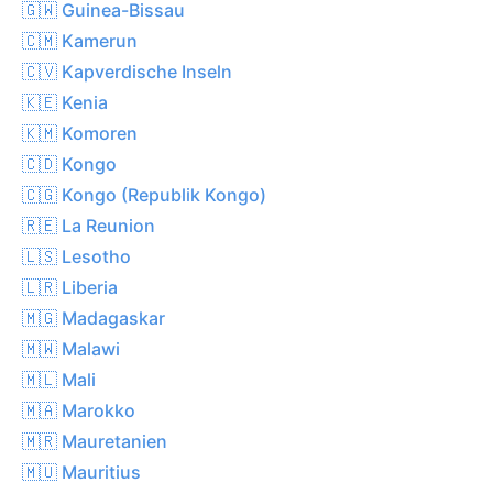
🇬🇼 Guinea-Bissau
🇨🇲 Kamerun
🇨🇻 Kapverdische Inseln
🇰🇪 Kenia
🇰🇲 Komoren
🇨🇩 Kongo
🇨🇬 Kongo (Republik Kongo)
🇷🇪 La Reunion
🇱🇸 Lesotho
🇱🇷 Liberia
🇲🇬 Madagaskar
🇲🇼 Malawi
🇲🇱 Mali
🇲🇦 Marokko
🇲🇷 Mauretanien
🇲🇺 Mauritius