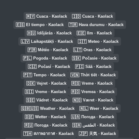
🇲🇾
🇮🇩
Cuaca · Kaolack
Cuaca · Kaolack
🇪🇸
🇹🇷
El tiempo · Kaolack
Hava durumu · Kaolack
🇭🇺
🇪🇪
Időjárás · Kaolack
Ilm · Kaolack
🇱🇻
🇮🇹
Laikapstākļi · Kaolack
Meteo · Kaolack
🇫🇷
🇱🇹
Météo · Kaolack
Oras · Kaolack
🇵🇱
🇸🇰
Pogoda · Kaolack
Počasie · Kaolack
🇨🇿
🇫🇮
Počasí · Kaolack
Sää · Kaolack
🇵🇹
🇻🇳
Tempo · Kaolack
Thời tiết · Kaolack
🇩🇰
🇷🇸
Vejret · Kaolack
Vreme · Kaolack
🇸🇮
🇷🇴
Vreme · Kaolack
Vremea · Kaolack
🇸🇪
🇳🇴
Vädret · Kaolack
Været · Kaolack
🇬🇧🇺🇸
🇳🇱
Weather · Kaolack
Weer · Kaolack
🇩🇪
🇺🇦
Wetter · Kaolack
Погода · Kaolack
🇷🇺
🇸🇦
Погода · Kaolack
الطقس · Kaolack
🇹🇭
🇯🇵
สภาพอากาศ · Kaolack
天気 · Kaolack