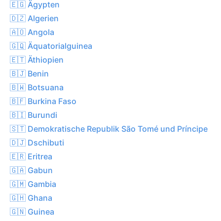
🇪🇬 Ägypten
🇩🇿 Algerien
🇦🇴 Angola
🇬🇶 Äquatorialguinea
🇪🇹 Äthiopien
🇧🇯 Benin
🇧🇼 Botsuana
🇧🇫 Burkina Faso
🇧🇮 Burundi
🇸🇹 Demokratische Republik São Tomé und Príncipe
🇩🇯 Dschibuti
🇪🇷 Eritrea
🇬🇦 Gabun
🇬🇲 Gambia
🇬🇭 Ghana
🇬🇳 Guinea