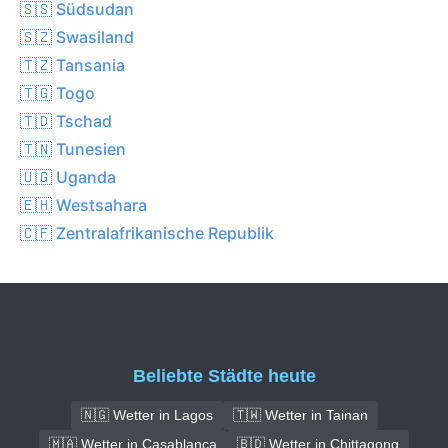
🇸🇸 Südsudan
🇸🇿 Swasiland
🇹🇿 Tansania
🇹🇬 Togo
🇹🇩 Tschad
🇹🇳 Tunesien
🇺🇬 Uganda
🇪🇭 Westsahara
🇨🇫 Zentralafrikanische Republik
Beliebte Städte heute
🇳🇬 Wetter in Lagos
🇹🇼 Wetter in Tainan
🇲🇦 Wetter in Casablanca
🇧🇩 Wetter in Chittagong