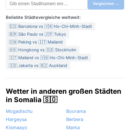
Vergleichen →
Beliebte Städtevergleiche weltweit:
🇪🇸 Barcelona vs 🇻🇳 Ho-Chi-Minh-Stadt
🇧🇷 São Paulo vs 🇯🇵 Tokyo
🇨🇳 Peking vs 🇮🇹 Mailand
🇭🇰 Hongkong vs 🇸🇪 Stockholm
🇮🇹 Mailand vs 🇻🇳 Ho-Chi-Minh-Stadt
🇮🇩 Jakarta vs 🇳🇿 Auckland
Wetter in anderen großen Städten
in Somalia 🇸🇴
Mogadischu
Boorama
Hargeysa
Berbera
Kismaayo
Marka