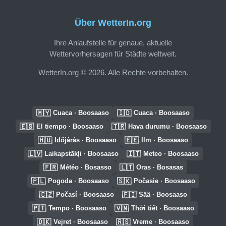
Über WetterIn.org
Ihre Anlaufstelle für genaue, aktuelle
Wettervorhersagen für Städte weltweit.
WetterIn.org © 2026. Alle Rechte vorbehalten.
🇲🇾
🇮🇩
Cuaca · Boosaaso
Cuaca · Boosaaso
🇪🇸
🇹🇷
El tiempo · Boosaaso
Hava durumu · Boosaaso
🇭🇺
🇪🇪
Időjárás · Boosaaso
Ilm · Boosaaso
🇱🇻
🇮🇹
Laikapstākļi · Boosaaso
Meteo · Boosaaso
🇫🇷
🇱🇹
Météo · Bosasso
Oras · Bosasas
🇵🇱
🇸🇰
Pogoda · Boosaaso
Počasie · Boosaaso
🇨🇿
🇫🇮
Počasí · Boosaaso
Sää · Boosaaso
🇵🇹
🇻🇳
Tempo · Boosaaso
Thời tiết · Boosaaso
🇩🇰
🇷🇸
Vejret · Boosaaso
Vreme · Boosaaso