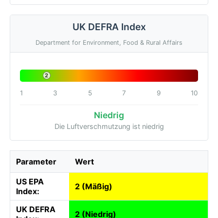
UK DEFRA Index
Department for Environment, Food & Rural Affairs
2
1
3
5
7
9
10
Niedrig
Die Luftverschmutzung ist niedrig
Parameter
Wert
US EPA
2 (Mäßig)
Index:
UK DEFRA
2 (Niedrig)