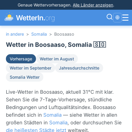
Genaue Wettervorhersagen
.
Alle Länder anzeigen
.
☰
WetterIn.
org
🌐
in andere
>
Somalia
>
Boosaaso
Wetter in Boosaaso, Somalia 🇸🇴
Vorhersage
Wetter im August
Wetter im September
Jahresdurchschnitte
Somalia Wetter
Live-Wetter in Boosaaso, aktuell 31°C mit klar.
Sehen Sie die 7-Tage-Vorhersage, stündliche
Bedingungen und Luftqualitätsindex. Boosaaso
befindet sich in
Somalia
— siehe Wetter in allen
großen Städten in
Somalia
, oder durchsuchen Sie
die heißesten Städte jetzt
weltweit.