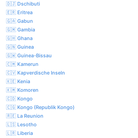
🇩🇯 Dschibuti
🇪🇷 Eritrea
🇬🇦 Gabun
🇬🇲 Gambia
🇬🇭 Ghana
🇬🇳 Guinea
🇬🇼 Guinea-Bissau
🇨🇲 Kamerun
🇨🇻 Kapverdische Inseln
🇰🇪 Kenia
🇰🇲 Komoren
🇨🇩 Kongo
🇨🇬 Kongo (Republik Kongo)
🇷🇪 La Reunion
🇱🇸 Lesotho
🇱🇷 Liberia