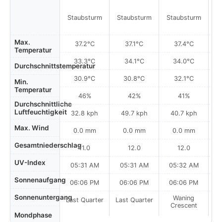
Staubsturm
Staubsturm
Staubsturm
S
Max.
37.2°C
37.1°C
37.4°C
Temperatur
33.3°C
34.1°C
34.0°C
Durchschnittstemperatur
30.9°C
30.8°C
32.1°C
Min.
Temperatur
46%
42%
41%
Durchschnittliche
Luftfeuchtigkeit
32.8 kph
49.7 kph
40.7 kph
Max. Wind
0.0 mm
0.0 mm
0.0 mm
Gesamtniederschlag
11.0
12.0
12.0
UV-Index
05:31 AM
05:31 AM
05:32 AM
0
Sonnenaufgang
06:06 PM
06:06 PM
06:06 PM
Sonnenuntergang
Waning
Last Quarter
Last Quarter
Crescent
Mondphase