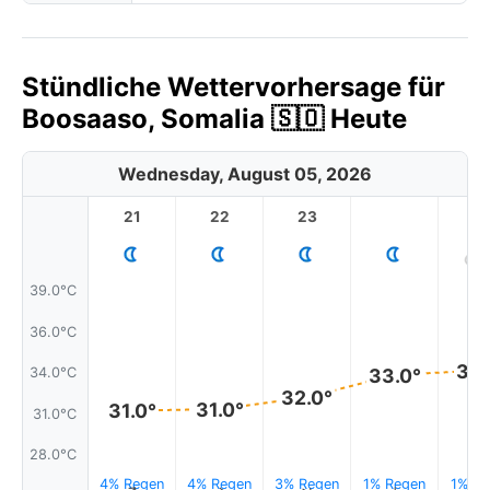
Stündliche Wettervorhersage für
Boosaaso, Somalia 🇸🇴 Heute
Wednesday, August 05, 2026
21
22
23
1
39.0°C
36.0°C
34.
33.0°
34.0°C
32.0°
31.0°
31.0°
31.0°C
28.0°C
4% Regen
4% Regen
3% Regen
1% Regen
1% Re