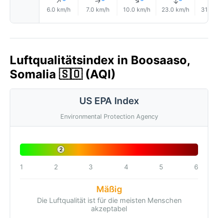
↑
↑
↑
↑
↑
6.0 km/h
7.0 km/h
10.0 km/h
23.0 km/h
31.0 
Luftqualitätsindex in Boosaaso,
Somalia 🇸🇴 (AQI)
US EPA Index
Environmental Protection Agency
2
1
2
3
4
5
6
Mäßig
Die Luftqualität ist für die meisten Menschen
akzeptabel