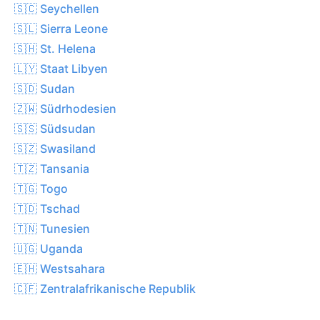
🇸🇨 Seychellen
🇸🇱 Sierra Leone
🇸🇭 St. Helena
🇱🇾 Staat Libyen
🇸🇩 Sudan
🇿🇼 Südrhodesien
🇸🇸 Südsudan
🇸🇿 Swasiland
🇹🇿 Tansania
🇹🇬 Togo
🇹🇩 Tschad
🇹🇳 Tunesien
🇺🇬 Uganda
🇪🇭 Westsahara
🇨🇫 Zentralafrikanische Republik