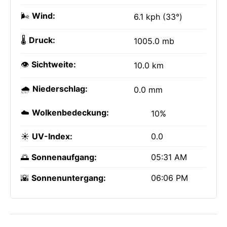
🌬️
Wind:
6.1 kph (33°)
🌡️
Druck:
1005.0 mb
👁️
Sichtweite:
10.0 km
🌧️
Niederschlag:
0.0 mm
☁️
Wolkenbedeckung:
10%
☀️
UV-Index:
0.0
🌅
Sonnenaufgang:
05:31 AM
🌇
Sonnenuntergang:
06:06 PM