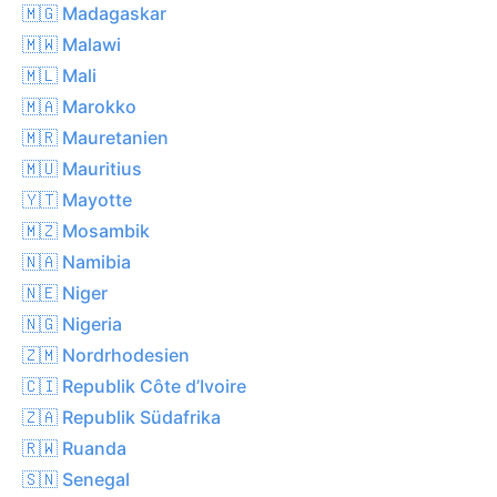
🇲🇬 Madagaskar
🇲🇼 Malawi
🇲🇱 Mali
🇲🇦 Marokko
🇲🇷 Mauretanien
🇲🇺 Mauritius
🇾🇹 Mayotte
🇲🇿 Mosambik
🇳🇦 Namibia
🇳🇪 Niger
🇳🇬 Nigeria
🇿🇲 Nordrhodesien
🇨🇮 Republik Côte d’Ivoire
🇿🇦 Republik Südafrika
🇷🇼 Ruanda
🇸🇳 Senegal