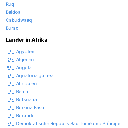
Ruqi
Baidoa
Cabudwaaq
Burao
Länder in Afrika
🇪🇬 Ägypten
🇩🇿 Algerien
🇦🇴 Angola
🇬🇶 Äquatorialguinea
🇪🇹 Äthiopien
🇧🇯 Benin
🇧🇼 Botsuana
🇧🇫 Burkina Faso
🇧🇮 Burundi
🇸🇹 Demokratische Republik São Tomé und Príncipe