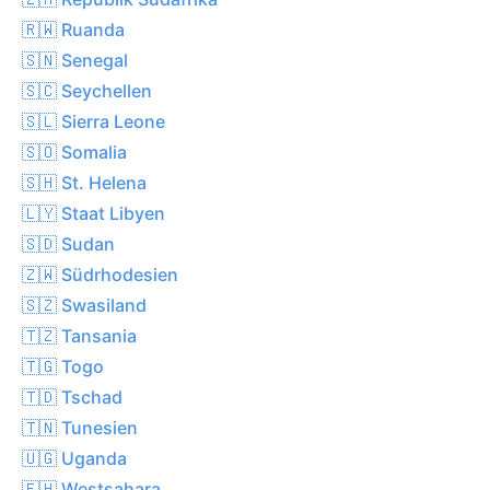
🇷🇼 Ruanda
🇸🇳 Senegal
🇸🇨 Seychellen
🇸🇱 Sierra Leone
🇸🇴 Somalia
🇸🇭 St. Helena
🇱🇾 Staat Libyen
🇸🇩 Sudan
🇿🇼 Südrhodesien
🇸🇿 Swasiland
🇹🇿 Tansania
🇹🇬 Togo
🇹🇩 Tschad
🇹🇳 Tunesien
🇺🇬 Uganda
🇪🇭 Westsahara