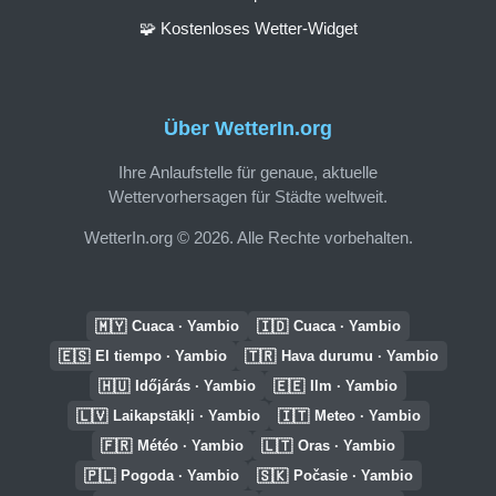
🧩 Kostenloses Wetter-Widget
Über WetterIn.org
Ihre Anlaufstelle für genaue, aktuelle
Wettervorhersagen für Städte weltweit.
WetterIn.org © 2026. Alle Rechte vorbehalten.
🇲🇾
🇮🇩
Cuaca · Yambio
Cuaca · Yambio
🇪🇸
🇹🇷
El tiempo · Yambio
Hava durumu · Yambio
🇭🇺
🇪🇪
Időjárás · Yambio
Ilm · Yambio
🇱🇻
🇮🇹
Laikapstākļi · Yambio
Meteo · Yambio
🇫🇷
🇱🇹
Météo · Yambio
Oras · Yambio
🇵🇱
🇸🇰
Pogoda · Yambio
Počasie · Yambio