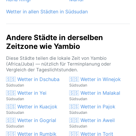
kennt vor allem die Extreme von Regen und
Trockenheit.
Wetter in allen Städten in Südsudan
Andere Städte in derselben
Zeitzone wie Yambio
Diese Städte teilen die lokale Zeit von Yambio
(Africa/Juba) — nützlich für Terminplanung oder
Vergleich der Tageslichtstunden.
🇸🇸 Wetter in Dschuba
🇸🇸 Wetter in Winejok
Südsudan
Südsudan
🇸🇸 Wetter in Yei
🇸🇸 Wetter in Malakal
Südsudan
Südsudan
🇸🇸 Wetter in Kuacjok
🇸🇸 Wetter in Pajok
Südsudan
Südsudan
🇸🇸 Wetter in Gogrial
🇸🇸 Wetter in Aweil
Südsudan
Südsudan
🇸🇸 Wetter in Rumbik
🇸🇸 Wetter in Torit