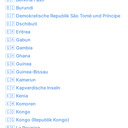
🇧🇮 Burundi
🇸🇹 Demokratische Republik São Tomé und Príncipe
🇩🇯 Dschibuti
🇪🇷 Eritrea
🇬🇦 Gabun
🇬🇲 Gambia
🇬🇭 Ghana
🇬🇳 Guinea
🇬🇼 Guinea-Bissau
🇨🇲 Kamerun
🇨🇻 Kapverdische Inseln
🇰🇪 Kenia
🇰🇲 Komoren
🇨🇩 Kongo
🇨🇬 Kongo (Republik Kongo)
🇷🇪 La Reunion