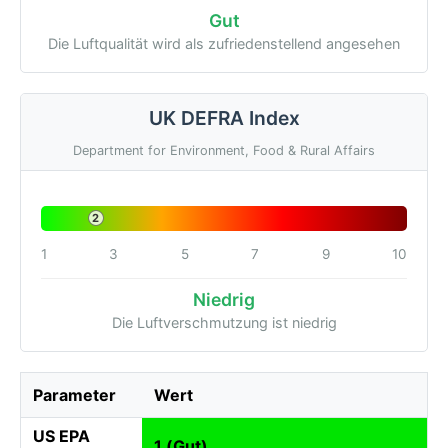
Gut
Die Luftqualität wird als zufriedenstellend angesehen
UK DEFRA Index
Department for Environment, Food & Rural Affairs
2
1
3
5
7
9
10
Niedrig
Die Luftverschmutzung ist niedrig
Parameter
Wert
US EPA
1 (Gut)