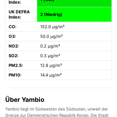
Index:
UK DEFRA
2 (Niedrig)
Index:
CO:
152.0 µg/m³
O3:
50.0 µg/m³
NO2:
0.2 µg/m³
SO2:
0.3 µg/m³
PM2.5:
12.8 µg/m³
PM10:
14.4 µg/m³
Über Yambio
Yambio liegt im Südwesten des Südsudan, unweit der
Grenze zur Demokratischen Republik Kongo. Die Stadt