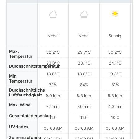
Nebel
Nebel
Sonnig
re
Max.
32.2°C
29.7°C
30.2°C
Temperatur
23.8°C
23.1°C
24.1°C
Durchschnittstemperatur
18.6°C
18.8°C
19.3°C
Min.
Temperatur
79%
84%
81%
Durchschnittliche
Luftfeuchtigkeit
9.0 kph
8.3 kph
5.8 kph
Max. Wind
2.1 mm
7.0 mm
4.3 mm
Gesamtniederschlag
11.0
11.0
10.0
UV-Index
06:03 AM
06:03 AM
06:03 AM
0
Sonnenaufgang