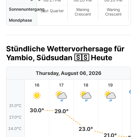
06:21 PM
06:20 PM
06:20 PM
Sonnenuntergang
Waning
Waning
Last Quarter
Crescent
Crescent
Mondphase
Stündliche Wettervorhersage für
Yambio, Südsudan 🇸🇸 Heute
Thursday, August 06, 2026
16
17
18
19
2
31.0°C
30.0°
29.0°
27.0°C
23.0°
24.0°C
21.0°