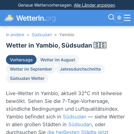
Genaue Wettervorhersagen
.
Alle Länder anzeigen
.
☰
WetterIn.
org
🌐
in andere
>
Südsudan
>
Yambio
Wetter in Yambio, Südsudan 🇸🇸
Vorhersage
Wetter im August
Wetter im September
Jahresdurchschnitte
Südsudan Wetter
Live-Wetter in Yambio, aktuell 32°C mit teilweise
bewölkt. Sehen Sie die 7-Tage-Vorhersage,
stündliche Bedingungen und Luftqualitätsindex.
Yambio befindet sich in
Südsudan
— siehe Wetter
in allen großen Städten in
Südsudan
, oder
durchsuchen Sie
die heißesten Städte jetzt