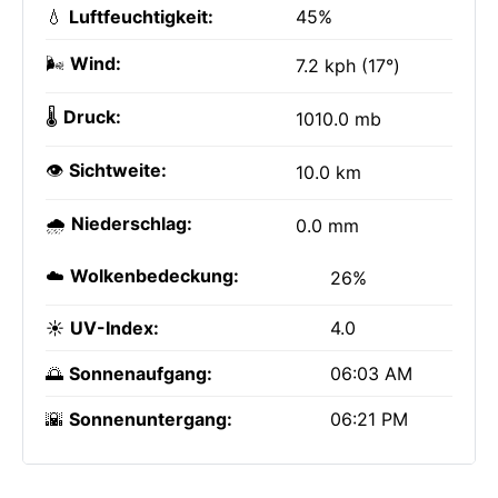
💧
Luftfeuchtigkeit:
45%
🌬️
Wind:
7.2 kph (17°)
🌡️
Druck:
1010.0 mb
👁️
Sichtweite:
10.0 km
🌧️
Niederschlag:
0.0 mm
☁️
Wolkenbedeckung:
26%
☀️
UV-Index:
4.0
🌅
Sonnenaufgang:
06:03 AM
🌇
Sonnenuntergang:
06:21 PM