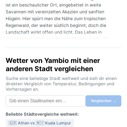
ist ein beschaulicher Ort, eingebettet in weite
Savannen mit vereinzelten Akazien und sanften
Hügeln. Hier spürt man die Nähe zum tropischen
Regenwald, der weiter südlich beginnt, doch die
Landschaft wirkt offen und licht. Das Leben in
Yambio ist ländlich geprägt, die Märkte quirlig, die
Menschen gastfreundlich. Bekannt ist die Region für
ihre traditionellen Tänze und die Ursprünglichkeit
Wetter von Yambio mit einer
abseits der großen Städte. Die Atmosphäre ist ruhig,
fast zeitlos – ein echter Geheimtipp für Reisende, die
anderen Stadt vergleichen
das unberührte Afrika abseits der Touristenströme
Suche eine beliebige Stadt weltweit und sieh dir einen
erleben möchten.
direkten Vergleich von Temperatur, Bedingungen und
Vorhersagen an.
Yambio herrscht tropisches Savannenklima (Köppen:
Aw) mit zwei ausgeprägten Jahreszeiten. Die
Vergleichen →
Regenzeit von Mai bis Oktober bringt ergiebige, oft
heftige Schauer und drückend hohe Luftfeuchtigkeit
Beliebte Städtevergleiche weltweit:
bei Tagestemperaturen um 28 °C. In der Trockenzeit
🇬🇷 Athen vs 🇲🇾 Kuala Lumpur
von November bis April sinkt die Luftfeuchtigkeit