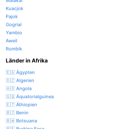
Malakal
Kuacjok
Pajok
Gogrial
Yambio
Aweil
Rumbik
Länder in Afrika
🇪🇬 Ägypten
🇩🇿 Algerien
🇦🇴 Angola
🇬🇶 Äquatorialguinea
🇪🇹 Äthiopien
🇧🇯 Benin
🇧🇼 Botsuana
🇧🇫 Burkina Faso