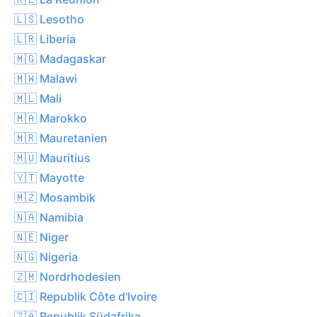
🇱🇸 Lesotho
🇱🇷 Liberia
🇲🇬 Madagaskar
🇲🇼 Malawi
🇲🇱 Mali
🇲🇦 Marokko
🇲🇷 Mauretanien
🇲🇺 Mauritius
🇾🇹 Mayotte
🇲🇿 Mosambik
🇳🇦 Namibia
🇳🇪 Niger
🇳🇬 Nigeria
🇿🇲 Nordrhodesien
🇨🇮 Republik Côte d’Ivoire
🇿🇦 Republik Südafrika