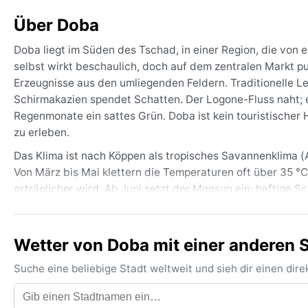
Über Doba
Doba liegt im Süden des Tschad, in einer Region, die von 
selbst wirkt beschaulich, doch auf dem zentralen Markt p
Erzeugnisse aus den umliegenden Feldern. Traditionelle L
Schirmakazien spendet Schatten. Der Logone-Fluss naht; 
Regenmonate ein sattes Grün. Doba ist kein touristischer H
zu erleben.
Das Klima ist nach Köppen als tropisches Savannenklima (A
Von März bis Mai klettern die Temperaturen oft über 35 °C
erträglicher wird. Ab Juni setzt der Monsun ein: heftige 
steigt auf über 80 Prozent. In der Trockenzeit von Novem
nahezu wolkenlos. Wer reist, packt am besten leichte Bau
wasserdichte Jacke sowie festes Schuhwerk ein.
Wetter von Doba mit einer anderen S
Die ideale Reisezeit für Doba ist die kühle, trockene Pha
Suche eine beliebige Stadt weltweit und sieh dir einen di
drückende Hitze erkunden. Ein besonderes Wetterphänome
Dezember und Februar feinen roten Staub über die Savanne