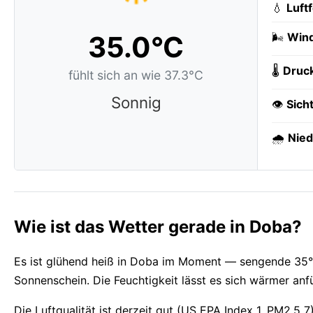
💧
Luft
35.0°C
🌬️
Wind
🌡️
Druc
fühlt sich an wie 37.3°C
Sonnig
👁️
Sich
🌧️
Nied
Wie ist das Wetter gerade in Doba?
Es ist glühend heiß in Doba im Moment — sengende 35°C
Sonnenschein. Die Feuchtigkeit lässt es sich wärmer anf
Die Luftqualität ist derzeit gut (US EPA Index 1, PM2.5 7