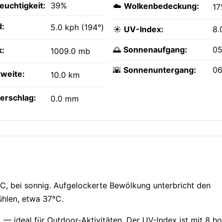
feuchtigkeit:
39%
☁️
Wolkenbedeckung:
1
:
5.0 kph (194°)
☀️
UV-Index:
8.
🌅
Sonnenaufgang:
05
k:
1009.0 mb
🌇
Sonnenuntergang:
06
tweite:
10.0 km
erschlag:
0.0 mm
, bei sonnig. Aufgelockerte Bewölkung unterbricht den
ühlen, etwa 37°C.
) — ideal für Outdoor-Aktivitäten. Der UV-Index ist mit 8 h