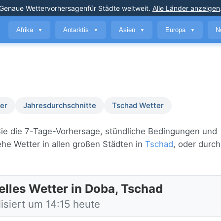
Genaue Wettervorhersagen
für Städte weltweit
.
Alle Länder anzeigen
Afrika
Antarktis
Asien
Europa
N
▼
▼
▼
▼
er
Jahresdurchschnitte
Tschad Wetter
 Sie die 7-Tage-Vorhersage, stündliche Bedingungen und
he Wetter in allen großen Städten in
Tschad
, oder durc
elles Wetter in Doba, Tschad
isiert um 14:15 heute