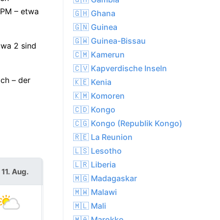
 PM – etwa
🇬🇭 Ghana
🇬🇳 Guinea
🇬🇼 Guinea-Bissau
twa 2 sind
🇨🇲 Kamerun
🇨🇻 Kapverdische Inseln
ch – der
🇰🇪 Kenia
🇰🇲 Komoren
🇨🇩 Kongo
🇨🇬 Kongo (Republik Kongo)
🇷🇪 La Reunion
🇱🇸 Lesotho
🇱🇷 Liberia
 11. Aug.
Mi. 12. Aug.
🇲🇬 Madagaskar
🇲🇼 Malawi
🇲🇱 Mali
🇲🇦 Marokko