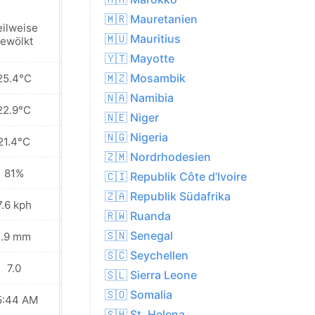
🇲🇷 Mauretanien
eilweise
Teilweise
🇲🇺 Mauritius
ewölkt
bewölkt
🇾🇹 Mayotte
🇲🇿 Mosambik
25.4°C
27.1°C
🇳🇦 Namibia
22.9°C
23.4°C
🇳🇪 Niger
🇳🇬 Nigeria
21.4°C
20.9°C
🇿🇲 Nordrhodesien
81%
86%
🇨🇮 Republik Côte d’Ivoire
🇿🇦 Republik Südafrika
7.6 kph
6.5 kph
🇷🇼 Ruanda
🇸🇳 Senegal
1.9 mm
1.4 mm
🇸🇨 Seychellen
7.0
7.0
🇸🇱 Sierra Leone
🇸🇴 Somalia
5:44 AM
05:44 AM
🇸🇭 St. Helena