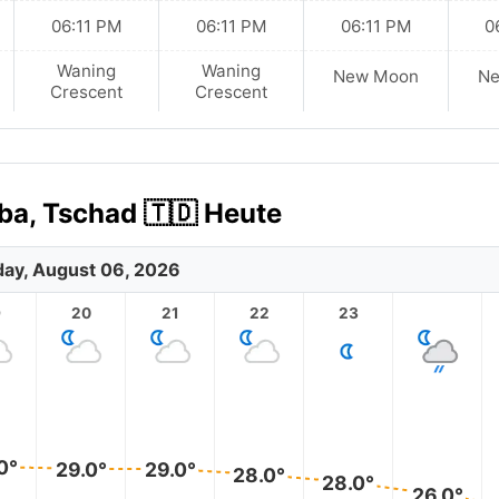
06:11 PM
06:11 PM
06:11 PM
0
Waning
Waning
New Moon
N
Crescent
Crescent
ba, Tschad 🇹🇩 Heute
ay, August 06, 2026
9
20
21
22
23
0°
29.0°
29.0°
28.0°
28.0°
26.0°