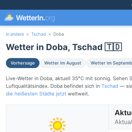
WetterIn.
org
in andere
>
Tschad
>
Doba
Wetter in Doba, Tschad 🇹🇩
Vorhersage
Wetter im August
Wetter im Septemb
Live-Wetter in Doba, aktuell 35°C mit sonnig. Sehen
Luftqualitätsindex. Doba befindet sich in
Tschad
— sie
die heißesten Städte jetzt
weltweit.
Aktu
Aktual