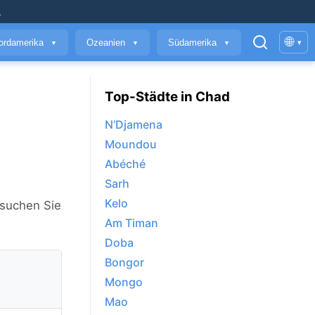
.
🌐
ordamerika
Ozeanien
Südamerika
▾
▼
▼
▼
Top-Städte in Chad
N’Djamena
Moundou
Abéché
Sarh
Kelo
hsuchen Sie
Am Timan
Doba
Bongor
Mongo
Mao