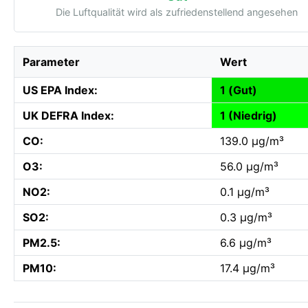
Die Luftqualität wird als zufriedenstellend angesehen
Parameter
Wert
US EPA Index:
1 (Gut)
UK DEFRA Index:
1 (Niedrig)
CO:
139.0 µg/m³
O3:
56.0 µg/m³
NO2:
0.1 µg/m³
SO2:
0.3 µg/m³
PM2.5:
6.6 µg/m³
PM10:
17.4 µg/m³