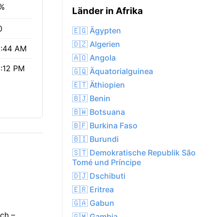
7%
Länder in Afrika
0
🇪🇬 Ägypten
🇩🇿 Algerien
:44 AM
🇦🇴 Angola
:12 PM
🇬🇶 Äquatorialguinea
🇪🇹 Äthiopien
🇧🇯 Benin
🇧🇼 Botsuana
🇧🇫 Burkina Faso
🇧🇮 Burundi
🇸🇹 Demokratische Republik São
Tomé und Príncipe
🇩🇯 Dschibuti
🇪🇷 Eritrea
🇬🇦 Gabun
och –
🇬🇲 Gambia