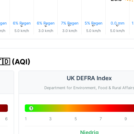
gen
6% Regen
6% Regen
7% Regen
5% Regen
0.0 mm
1
↑
↑
↑
↑
↑
↑
m/h
5.0 km/h
3.0 km/h
3.0 km/h
5.0 km/h
5.0 km/h
🇩 (AQI)
UK DEFRA Index
Department for Environment, Food & Rural Affair
1
6
1
3
5
7
9
Niedrig