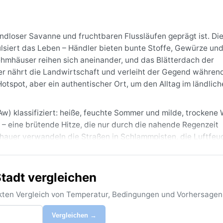
endloser Savanne und fruchtbaren Flussläufen geprägt ist. Di
ulsiert das Leben – Händler bieten bunte Stoffe, Gewürze und
ehmhäuser reihen sich aneinander, und das Blätterdach der
er nährt die Landwirtschaft und verleiht der Gegend währen
otspot, aber ein authentischer Ort, um den Alltag im ländlich
w) klassifiziert: heiße, feuchte Sommer und milde, trockene 
 – eine brütende Hitze, die nur durch die nahende Regenzeit
Schauer verwandeln die Straßen in Schlammpisten, die Luftfeuc
ber bis Februar sinken die Werte auf angenehme 25 °C, und es
mwollkleidung, einen breitkrempigen Hut und für die Regenmo
tadt vergleichen
se von November bis Februar – dann lässt sich die Region ohne
rekten Vergleich von Temperatur, Bedingungen und Vorhersagen
n ist der Harmattan, ein trockener Saharawind, der zwische
 treibt und die Sicht manchmal eintrübt. In der Regenzeit h
Vergleichen →