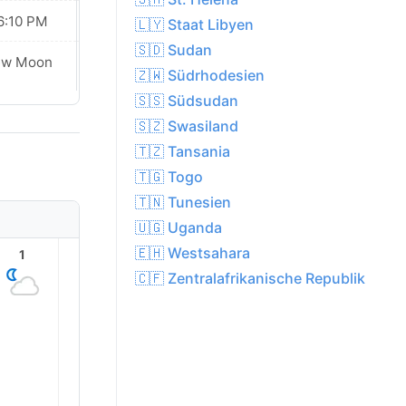
6:10 PM
06:10 PM
🇱🇾 Staat Libyen
🇸🇩 Sudan
ew Moon
New Moon
🇿🇼 Südrhodesien
🇸🇸 Südsudan
🇸🇿 Swasiland
🇹🇿 Tansania
🇹🇬 Togo
🇹🇳 Tunesien
🇺🇬 Uganda
🇪🇭 Westsahara
1
2
3
4
5
6
🇨🇫 Zentralafrikanische Republik