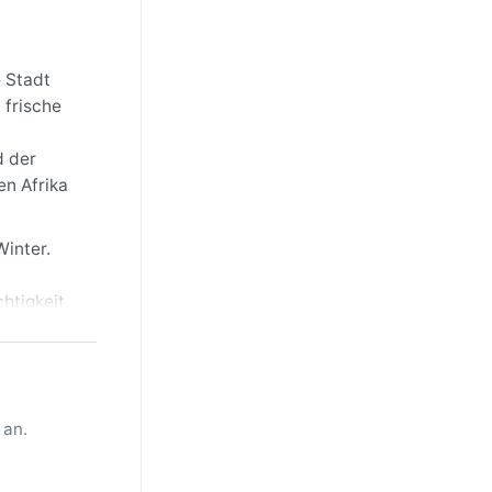
e Stadt
 frische
d der
en Afrika
Winter.
htigkeit
 bleibt
nate eine
 an.
n
ingegen