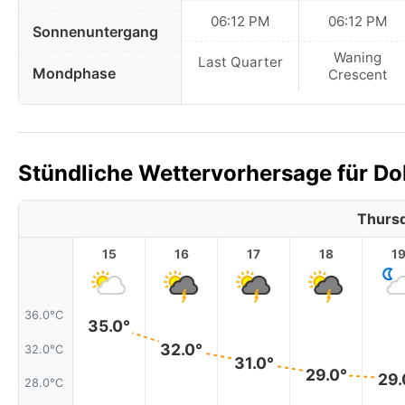
06:12 PM
06:12 PM
Sonnenuntergang
Waning
Last Quarter
Mondphase
Crescent
Stündliche Wettervorhersage für Do
Thursd
15
16
17
18
1
36.0°C
35.0°
32.0°
32.0°C
31.0°
29.0°
29.
28.0°C