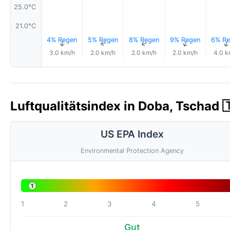
25.0°C
21.0°C
4% Regen
5% Regen
8% Regen
9% Regen
6% Re
↑
↑
↑
↑
3.0 km/h
2.0 km/h
2.0 km/h
2.0 km/h
4.0 k
Luftqualitätsindex in Doba, Tschad 
US EPA Index
Environmental Protection Agency
1
1
2
3
4
5
Gut