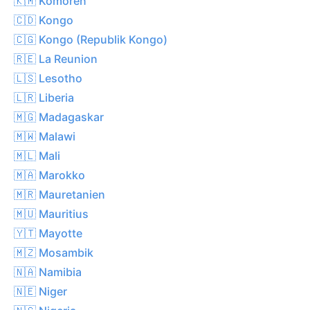
🇰🇲 Komoren
🇨🇩 Kongo
🇨🇬 Kongo (Republik Kongo)
🇷🇪 La Reunion
🇱🇸 Lesotho
🇱🇷 Liberia
🇲🇬 Madagaskar
🇲🇼 Malawi
🇲🇱 Mali
🇲🇦 Marokko
🇲🇷 Mauretanien
🇲🇺 Mauritius
🇾🇹 Mayotte
🇲🇿 Mosambik
🇳🇦 Namibia
🇳🇪 Niger