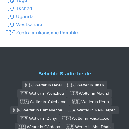
🇹🇬 Togo
🇹🇩 Tschad
🇺🇬 Uganda
🇪🇭 Westsahara
🇨🇫 Zentralafrikanische Republik
Beliebte Städte heute
🇨🇳 Wetter in Hefei
🇨🇳 Wetter in Jinan
🇨🇳 Wetter in Wenzhou
🇪🇸 Wetter in Madrid
🇯🇵 Wetter in Yokohama
🇦🇺 Wetter in Perth
🇬🇳 Wetter in Camayenne
🇹🇼 Wetter in Neu-Taipeh
🇨🇳 Wetter in Zunyi
🇵🇰 Wetter in Faisalabad
🇦🇷 Wetter in Córdoba
🇦🇪 Wetter in Abu Dhabi