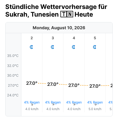
Stündliche Wettervorhersage für
Sukrah, Tunesien 🇹🇳 Heute
Monday, August 10, 2026
2
3
4
5
6
35.0°C
32.0°C
30.0°C
27.0°
27.0°
27.0°
27.
27.0°
27.0°C
24.0°C
4% Regen
4% Regen
4% Regen
4% Regen
4% Re
↑
↑
↑
↑
4.0 km/h
4.0 km/h
4.0 km/h
5.0 km/h
5.0 k