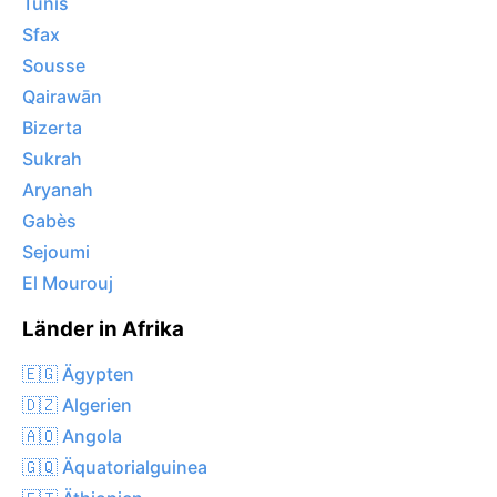
Tunis
Sfax
Sousse
Qairawān
Bizerta
Sukrah
Aryanah
Gabès
Sejoumi
El Mourouj
Länder in Afrika
🇪🇬 Ägypten
🇩🇿 Algerien
🇦🇴 Angola
🇬🇶 Äquatorialguinea