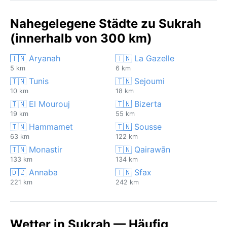
Nahegelegene Städte zu Sukrah
(innerhalb von 300 km)
🇹🇳 Aryanah
🇹🇳 La Gazelle
5 km
6 km
🇹🇳 Tunis
🇹🇳 Sejoumi
10 km
18 km
🇹🇳 El Mourouj
🇹🇳 Bizerta
19 km
55 km
🇹🇳 Hammamet
🇹🇳 Sousse
63 km
122 km
🇹🇳 Monastir
🇹🇳 Qairawān
133 km
134 km
🇩🇿 Annaba
🇹🇳 Sfax
221 km
242 km
Wetter in Sukrah — Häufig