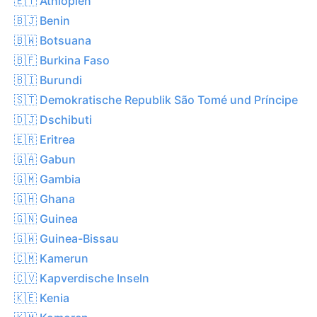
🇪🇹 Äthiopien
🇧🇯 Benin
🇧🇼 Botsuana
🇧🇫 Burkina Faso
🇧🇮 Burundi
🇸🇹 Demokratische Republik São Tomé und Príncipe
🇩🇯 Dschibuti
🇪🇷 Eritrea
🇬🇦 Gabun
🇬🇲 Gambia
🇬🇭 Ghana
🇬🇳 Guinea
🇬🇼 Guinea-Bissau
🇨🇲 Kamerun
🇨🇻 Kapverdische Inseln
🇰🇪 Kenia