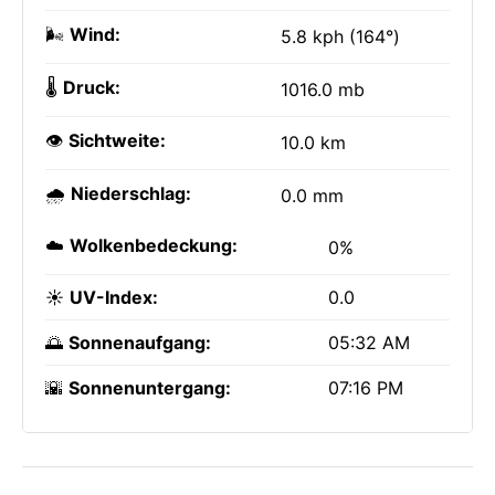
🌬️
Wind:
5.8 kph (164°)
🌡️
Druck:
1016.0 mb
👁️
Sichtweite:
10.0 km
🌧️
Niederschlag:
0.0 mm
☁️
Wolkenbedeckung:
0%
☀️
UV-Index:
0.0
🌅
Sonnenaufgang:
05:32 AM
🌇
Sonnenuntergang:
07:16 PM