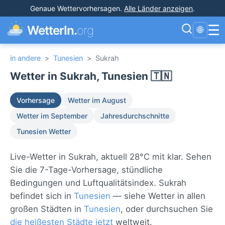
Genaue Wettervorhersagen
.
Alle Länder anzeigen
.
☰
WetterIn.
org
🌐
in andere
>
Tunesien
>
Sukrah
Wetter in Sukrah, Tunesien 🇹🇳
Vorhersage
Wetter im August
Wetter im September
Jahresdurchschnitte
Tunesien Wetter
Live-Wetter in Sukrah, aktuell 28°C mit klar. Sehen
Sie die 7-Tage-Vorhersage, stündliche
Bedingungen und Luftqualitätsindex. Sukrah
befindet sich in
Tunesien
— siehe Wetter in allen
großen Städten in
Tunesien
, oder durchsuchen Sie
die heißesten Städte jetzt
weltweit.