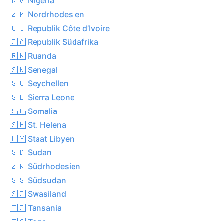
🇳🇬 Nigeria
🇿🇲 Nordrhodesien
🇨🇮 Republik Côte d’Ivoire
🇿🇦 Republik Südafrika
🇷🇼 Ruanda
🇸🇳 Senegal
🇸🇨 Seychellen
🇸🇱 Sierra Leone
🇸🇴 Somalia
🇸🇭 St. Helena
🇱🇾 Staat Libyen
🇸🇩 Sudan
🇿🇼 Südrhodesien
🇸🇸 Südsudan
🇸🇿 Swasiland
🇹🇿 Tansania