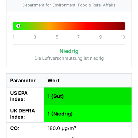
Department for Environment, Food & Rural Affairs
1
1
3
5
7
9
10
Niedrig
Die Luftverschmutzung ist niedrig
Parameter
Wert
US EPA
1 (Gut)
Index:
UK DEFRA
1 (Niedrig)
Index:
CO:
180.0 µg/m³