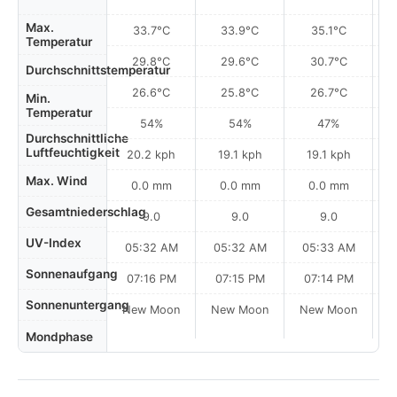
Max.
33.7°C
33.9°C
35.1°C
Temperatur
29.8°C
29.6°C
30.7°C
Durchschnittstemperatur
26.6°C
25.8°C
26.7°C
Min.
Temperatur
54%
54%
47%
Durchschnittliche
Luftfeuchtigkeit
20.2 kph
19.1 kph
19.1 kph
Max. Wind
0.0 mm
0.0 mm
0.0 mm
Gesamtniederschlag
9.0
9.0
9.0
UV-Index
05:32 AM
05:32 AM
05:33 AM
0
Sonnenaufgang
07:16 PM
07:15 PM
07:14 PM
Sonnenuntergang
New Moon
New Moon
New Moon
N
Mondphase