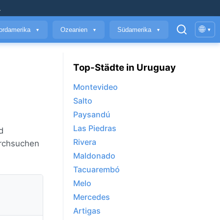
.
🌐
ordamerika
Ozeanien
Südamerika
▾
▼
▼
▼
Top-Städte in Uruguay
Montevideo
Salto
Paysandú
Las Piedras
d
Rivera
urchsuchen
Maldonado
Tacuarembó
Melo
Mercedes
Artigas