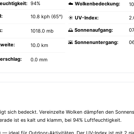
feuchtigkeit:
94%
☁️
Wolkenbedeckung:
1
:
10.8 kph (65°)
☀️
UV-Index:
2.
🌅
Sonnenaufgang:
0
k:
1018.0 mb
🌇
Sonnenuntergang:
0
tweite:
10.0 km
erschlag:
0.0 mm
 zeigt sich bedeckt. Vereinzelte Wolken dämpfen den Sonnens
rade ist es kalt und klamm, bei 94% Luftfeuchtigkeit.
) — ideal für Outdoor-Aktivitäten. Der UV-Index ist mit 2 ni