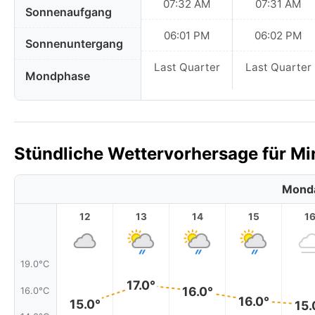
07:32 AM
07:31 AM
Sonnenaufgang
06:01 PM
06:02 PM
Sonnenuntergang
Last Quarter
Last Quarter
Mondphase
Stündliche Wettervorhersage für Mi
Monda
12
13
14
15
1
19.0°C
17.0°
16.0°
16.0°C
16.0°
15.0°
15.