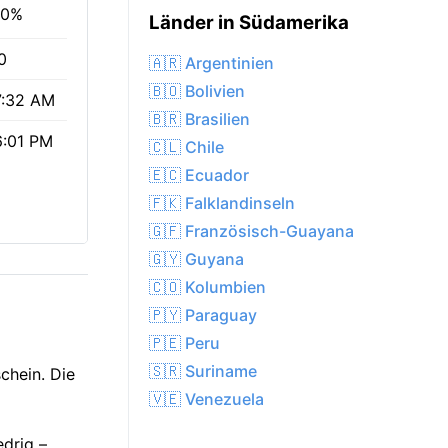
00%
Länder in Südamerika
0
🇦🇷 Argentinien
🇧🇴 Bolivien
7:32 AM
🇧🇷 Brasilien
6:01 PM
🇨🇱 Chile
🇪🇨 Ecuador
🇫🇰 Falklandinseln
🇬🇫 Französisch-Guayana
🇬🇾 Guyana
🇨🇴 Kolumbien
🇵🇾 Paraguay
🇵🇪 Peru
🇸🇷 Suriname
chein. Die
🇻🇪 Venezuela
edrig –