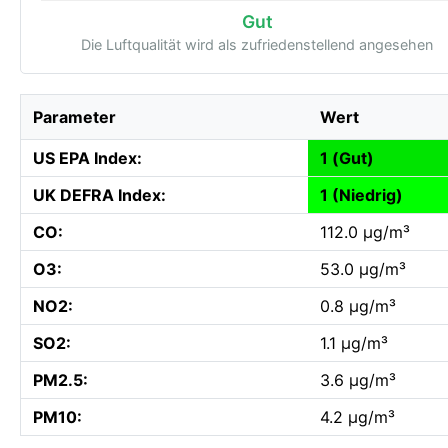
Gut
Die Luftqualität wird als zufriedenstellend angesehen
Parameter
Wert
US EPA Index:
1 (Gut)
UK DEFRA Index:
1 (Niedrig)
CO:
112.0 µg/m³
O3:
53.0 µg/m³
NO2:
0.8 µg/m³
SO2:
1.1 µg/m³
PM2.5:
3.6 µg/m³
PM10:
4.2 µg/m³