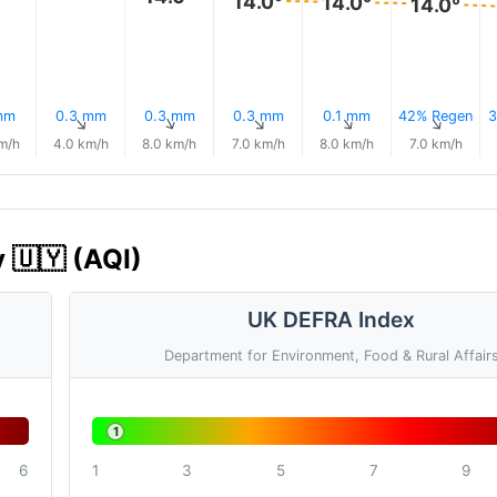
14.0°
14.0°
14.0°
mm
0.3 mm
0.3 mm
0.3 mm
0.1 mm
42% Regen
3
↑
↑
↑
↑
↑
↑
m/h
4.0 km/h
8.0 km/h
7.0 km/h
8.0 km/h
7.0 km/h
 🇺🇾 (AQI)
UK DEFRA Index
Department for Environment, Food & Rural Affair
1
6
1
3
5
7
9