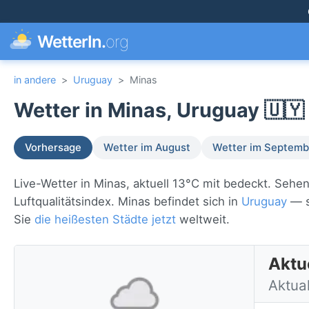
WetterIn.
org
in andere
>
Uruguay
>
Minas
Wetter in Minas, Uruguay 🇺🇾
Vorhersage
Wetter im August
Wetter im Septemb
Live-Wetter in Minas, aktuell 13°C mit bedeckt. Seh
Luftqualitätsindex. Minas befindet sich in
Uruguay
— s
Sie
die heißesten Städte jetzt
weltweit.
Aktu
Aktual