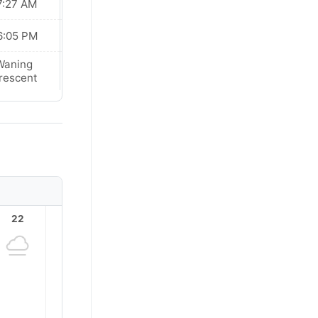
7:27 AM
07:26 AM
6:05 PM
06:06 PM
Waning
Waning
rescent
Crescent
22
23
1
2
3