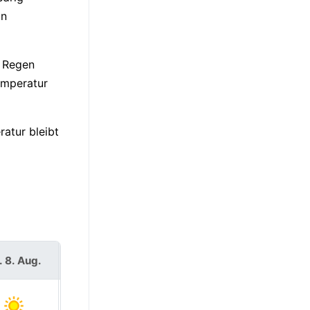
in
r Regen
emperatur
atur bleibt
. 8. Aug.
So. 9. Aug.