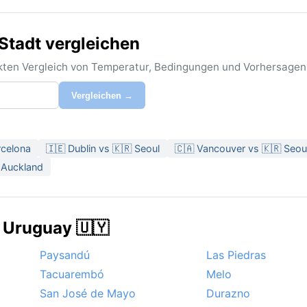
Stadt vergleichen
rekten Vergleich von Temperatur, Bedingungen und Vorhersagen
Vergleichen →
rcelona
🇮🇪 Dublin vs 🇰🇷 Seoul
🇨🇦 Vancouver vs 🇰🇷 Seou
 Auckland
n Uruguay 🇺🇾
Paysandú
Las Piedras
Tacuarembó
Melo
San José de Mayo
Durazno