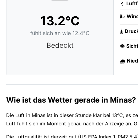
💧
Luft
13.2°C
🌬️
Wind
🌡️
Druc
fühlt sich an wie 12.4°C
Bedeckt
👁️
Sich
🌧️
Nied
Wie ist das Wetter gerade in Minas?
Die Luft in Minas ist in dieser Stunde klar bei 13°C, es
Luft fühlt sich im Moment genau nach der Anzeige an. Ge
Die Luftqualität ist derzeit gut (US EPA Index 1, PM2.5 4