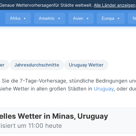
Genaue Wettervorhersagen
für Städte weltweit
.
Alle Länder anzeigen
Afrika
Antarktis
Asien
Europa
N
▼
▼
▼
▼
er
Jahresdurchschnitte
Uruguay Wetter
en Sie die 7-Tage-Vorhersage, stündliche Bedingungen un
iehe Wetter in allen großen Städten in
Uruguay
, oder d
elles Wetter in Minas, Uruguay
isiert um 11:00 heute