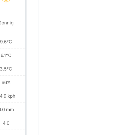
Sonnig
Sonnig
9.6°C
11.2°C
6.1°C
6.9°C
3.5°C
3.8°C
66%
61%
4.9 kph
36.4 kph
0.0 mm
0.0 mm
4.0
5.0