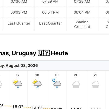
07:30 AM
07:29 AM
07:28 AM
0
06:03 PM
06:04 PM
06:04 PM
0
Waning
Last Quarter
Last Quarter
Crescent
C
nas, Uruguay 🇺🇾 Heute
y, August 03, 2026
6
17
18
19
20
21
0°
15.0°
14.0°