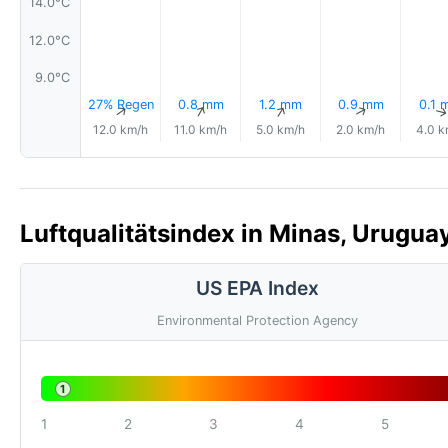
14.0°C
12.0°C
9.0°C
27% Regen
0.8 mm
1.2 mm
0.9 mm
0.1 
↑
↑
↑
↑
12.0 km/h
11.0 km/h
5.0 km/h
2.0 km/h
4.0 k
Luftqualitätsindex in Minas, Uruguay
US EPA Index
Environmental Protection Agency
1
1
2
3
4
5