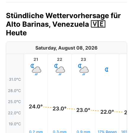
Stündliche Wettervorhersage für
Alto Barinas, Venezuela 🇻🇪
Heute
Saturday, August 08, 2026
21
22
23
1
31.0°C
28.0°C
25.0°C
24.0°
23.0°
23.0°
22.0°
22.
22.0°C
19.0°C
0.2 mm
0.3 mm
0.9 mm
17% Regen
16% R