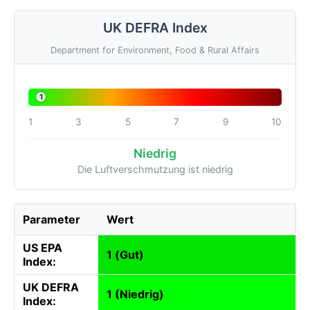
UK DEFRA Index
Department for Environment, Food & Rural Affairs
1
1
3
5
7
9
10
Niedrig
Die Luftverschmutzung ist niedrig
Parameter
Wert
US EPA
1 (Gut)
Index:
UK DEFRA
1 (Niedrig)
Index: