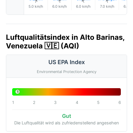
↑
↑
↑
↑
5.0 km/h
6.0 km/h
6.0 km/h
7.0 km/h
6.0 k
Luftqualitätsindex in Alto Barinas,
Venezuela 🇻🇪 (AQI)
US EPA Index
Environmental Protection Agency
1
1
2
3
4
5
6
Gut
Die Luftqualität wird als zufriedenstellend angesehen