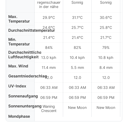
regenschauer
Sonnig
Sonnig
in der nähe
Max.
29.9°C
31.1°C
30.6°C
Temperatur
24.6°C
25.7°C
25.8°C
Durchschnittstemperatur
21.4°C
21.4°C
21.7°C
Min.
Temperatur
84%
82%
79%
Durchschnittliche
Luftfeuchtigkeit
13.0 kph
10.4 kph
10.8 kph
Max. Wind
11.4 mm
5.5 mm
8.4 mm
Gesamtniederschlag
12.0
12.0
12.0
UV-Index
06:33 AM
06:33 AM
06:33 AM
0
Sonnenaufgang
06:59 PM
06:59 PM
06:59 PM
Sonnenuntergang
Waning
New Moon
New Moon
N
Crescent
Mondphase