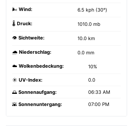
🌬️
Wind:
6.5 kph (30°)
🌡️
Druck:
1010.0 mb
👁️
Sichtweite:
10.0 km
🌧️
Niederschlag:
0.0 mm
☁️
Wolkenbedeckung:
10%
☀️
UV-Index:
0.0
🌅
Sonnenaufgang:
06:33 AM
🌇
Sonnenuntergang:
07:00 PM