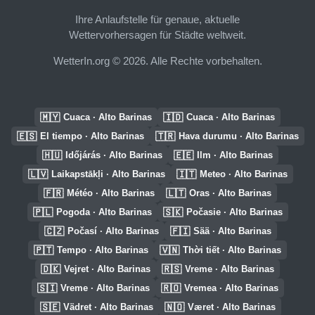
Ihre Anlaufstelle für genaue, aktuelle
Wettervorhersagen für Städte weltweit.
WetterIn.org © 2026. Alle Rechte vorbehalten.
🇲🇾
🇮🇩
Cuaca · Alto Barinas
Cuaca · Alto Barinas
🇪🇸
🇹🇷
El tiempo · Alto Barinas
Hava durumu · Alto Barinas
🇭🇺
🇪🇪
Időjárás · Alto Barinas
Ilm · Alto Barinas
🇱🇻
🇮🇹
Laikapstākļi · Alto Barinas
Meteo · Alto Barinas
🇫🇷
🇱🇹
Météo · Alto Barinas
Oras · Alto Barinas
🇵🇱
🇸🇰
Pogoda · Alto Barinas
Počasie · Alto Barinas
🇨🇿
🇫🇮
Počasí · Alto Barinas
Sää · Alto Barinas
🇵🇹
🇻🇳
Tempo · Alto Barinas
Thời tiết · Alto Barinas
🇩🇰
🇷🇸
Vejret · Alto Barinas
Vreme · Alto Barinas
🇸🇮
🇷🇴
Vreme · Alto Barinas
Vremea · Alto Barinas
🇸🇪
🇳🇴
Vädret · Alto Barinas
Været · Alto Barinas