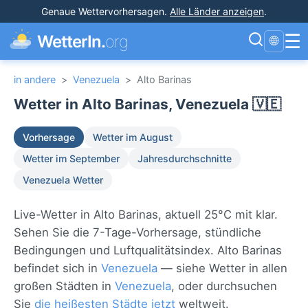
Genaue Wettervorhersagen
.
Alle Länder anzeigen
.
☰
WetterIn.
org
🌐
in andere
>
Venezuela
>
Alto Barinas
Wetter in Alto Barinas, Venezuela 🇻🇪
Vorhersage
Wetter im August
Wetter im September
Jahresdurchschnitte
Venezuela Wetter
Live-Wetter in Alto Barinas, aktuell 25°C mit klar.
Sehen Sie die 7-Tage-Vorhersage, stündliche
Bedingungen und Luftqualitätsindex. Alto Barinas
befindet sich in
Venezuela
— siehe Wetter in allen
großen Städten in
Venezuela
, oder durchsuchen
Sie
die heißesten Städte jetzt
weltweit.