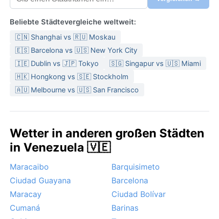
Beliebte Städtevergleiche weltweit:
🇨🇳 Shanghai vs 🇷🇺 Moskau
🇪🇸 Barcelona vs 🇺🇸 New York City
🇮🇪 Dublin vs 🇯🇵 Tokyo
🇸🇬 Singapur vs 🇺🇸 Miami
🇭🇰 Hongkong vs 🇸🇪 Stockholm
🇦🇺 Melbourne vs 🇺🇸 San Francisco
Wetter in anderen großen Städten
in Venezuela 🇻🇪
Maracaibo
Barquisimeto
Ciudad Guayana
Barcelona
Maracay
Ciudad Bolívar
Cumaná
Barinas