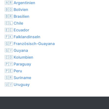
🇦🇷 Argentinien
🇧🇴 Bolivien
🇧🇷 Brasilien
🇨🇱 Chile
🇪🇨 Ecuador
🇫🇰 Falklandinseln
🇬🇫 Französisch-Guayana
🇬🇾 Guyana
🇨🇴 Kolumbien
🇵🇾 Paraguay
🇵🇪 Peru
🇸🇷 Suriname
🇺🇾 Uruguay