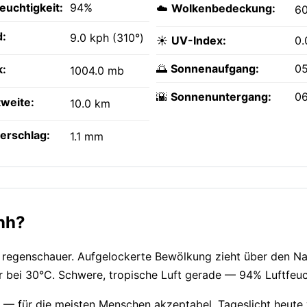
feuchtigkeit:
94%
☁️
Wolkenbedeckung:
6
:
9.0 kph (310°)
☀️
UV-Index:
0.
🌅
Sonnenaufgang:
05
k:
1004.0 mb
🌇
Sonnenuntergang:
0
tweite:
10.0 km
erschlag:
1.1 mm
ịnh?
e regenschauer. Aufgelockerte Bewölkung zieht über den N
r bei 30°C. Schwere, tropische Luft gerade — 94% Luftfeuc
) — für die meisten Menschen akzeptabel. Tageslicht heute