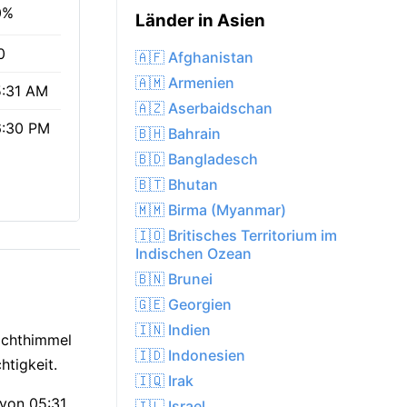
0%
Länder in Asien
0
🇦🇫 Afghanistan
🇦🇲 Armenien
:31 AM
🇦🇿 Aserbaidschan
6:30 PM
🇧🇭 Bahrain
🇧🇩 Bangladesch
🇧🇹 Bhutan
🇲🇲 Birma (Myanmar)
🇮🇴 Britisches Territorium im
Indischen Ozean
🇧🇳 Brunei
🇬🇪 Georgien
🇮🇳 Indien
achthimmel
🇮🇩 Indonesien
htigkeit.
🇮🇶 Irak
 von 05:31
🇮🇱 Israel