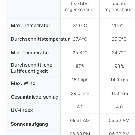
Leichter
Leichter
regenschauer
regenschauer
Max. Temperatur
31.0°C
26.5°C
Durchschnittstemperatur
27.4°C
25.6°C
Min. Temperatur
25.3°C
24.7°C
Durchschnittliche
87%
93%
Luftfeuchtigkeit
15.1 kph
14.0 kph
Max. Wind
29.6 mm
31.0 mm
Gesamtniederschlag
4.0
4.0
UV-Index
05:31 AM
05:32 AM
Sonnenaufgang
06:30 PM
06:29 PM