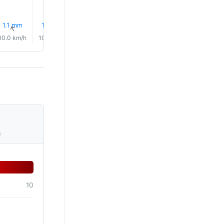
1.1 mm
1.3 mm
3.5 mm
7.4 mm
7.4 mm
2.0 mm
↑
↑
↑
↑
↑
↑
10.0 km/h
10.0 km/h
9.0 km/h
7.0 km/h
4.0 km/h
5.0 km/
s
10