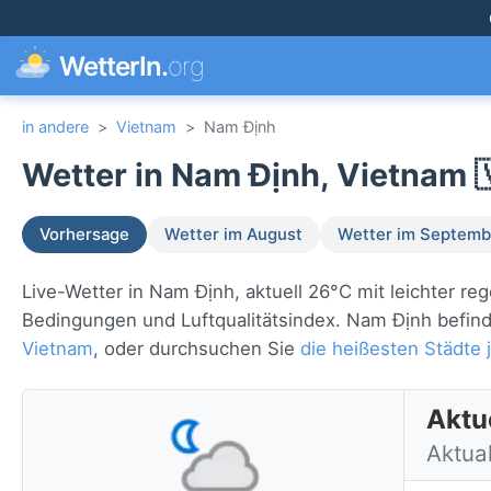
WetterIn.
org
in andere
>
Vietnam
>
Nam Định
Wetter in Nam Định, Vietnam 
Vorhersage
Wetter im August
Wetter im Septemb
Live-Wetter in Nam Định, aktuell 26°C mit leichter r
Bedingungen und Luftqualitätsindex. Nam Định befind
Vietnam
, oder durchsuchen Sie
die heißesten Städte j
Aktu
Aktua