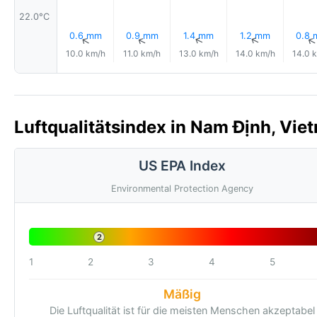
22.0°C
0.6 mm
0.9 mm
1.4 mm
1.2 mm
0.8
↑
↑
↑
↑
10.0 km/h
11.0 km/h
13.0 km/h
14.0 km/h
14.0 
Luftqualitätsindex in Nam Định, Vie
US EPA Index
Environmental Protection Agency
2
1
2
3
4
5
Mäßig
Die Luftqualität ist für die meisten Menschen akzeptabel