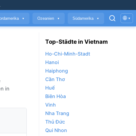
.
🌐
ordamerika
Ozeanien
Südamerika
▾
▼
▼
▼
Top-Städte in Vietnam
Ho-Chi-Minh-Stadt
Hanoi
Haiphong
Cần Thơ
e
Huế
n in
Biên Hòa
Vinh
Nha Trang
Thủ Đức
Qui Nhon