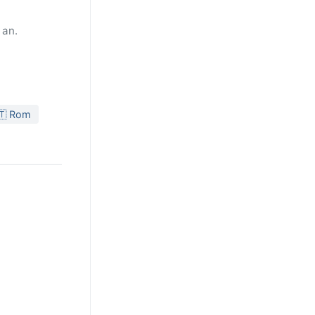
 an.
🇹 Rom