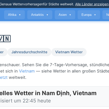
Genaue Wettervorhersagen
für Städte weltweit
.
Alle Länder anzeigen
Afrika
Antarktis
Asien
Europa
N
▼
▼
▼
▼
🇳
er
Jahresdurchschnitte
Vietnam Wetter
egenschauer. Sehen Sie die 7-Tage-Vorhersage, stündlich
et sich in
Vietnam
— siehe Wetter in allen großen Städte
etzt
weltweit.
elles Wetter in Nam Định, Vietnam
lisiert um 22:45 heute