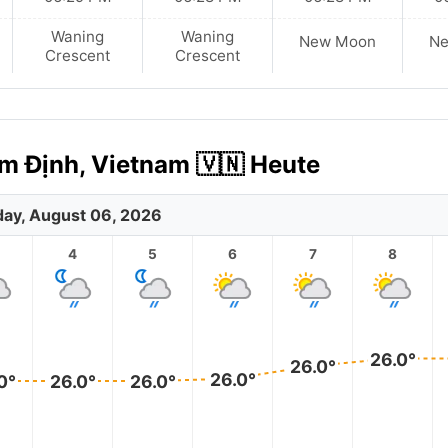
Waning
Waning
New Moon
N
Crescent
Crescent
m Định, Vietnam 🇻🇳 Heute
ay, August 06, 2026
4
5
6
7
8
26.0°
26.0°
26.0°
0°
26.0°
26.0°