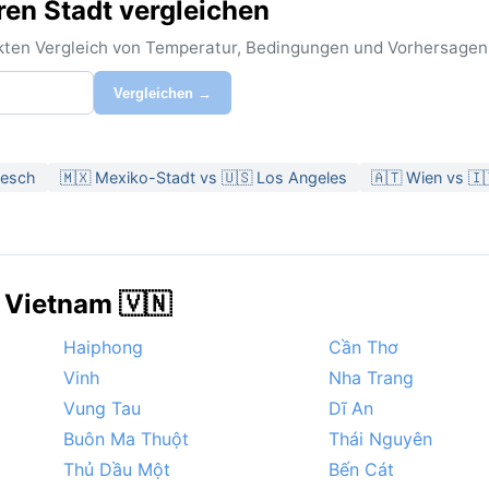
ren Stadt vergleichen
rekten Vergleich von Temperatur, Bedingungen und Vorhersagen
Vergleichen →
kesch
🇲🇽 Mexiko-Stadt vs 🇺🇸 Los Angeles
🇦🇹 Wien vs 
 Vietnam 🇻🇳
Haiphong
Cần Thơ
Vinh
Nha Trang
Vung Tau
Dĩ An
Buôn Ma Thuột
Thái Nguyên
Thủ Dầu Một
Bến Cát