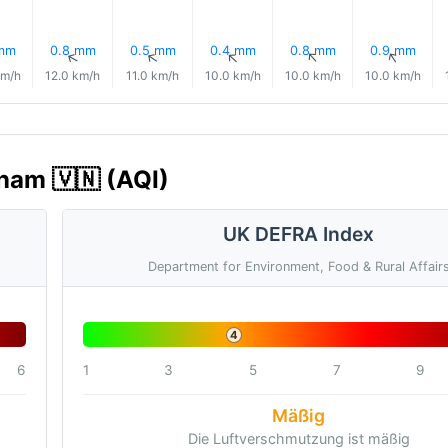
 mm
0.8 mm
0.5 mm
0.4 mm
0.8 mm
0.9 mm
↑
↑
↑
↑
↑
↑
km/h
12.0 km/h
11.0 km/h
10.0 km/h
10.0 km/h
10.0 km/h
tnam 🇻🇳 (AQI)
UK DEFRA Index
Department for Environment, Food & Rural Affair
4
6
1
3
5
7
9
Mäßig
Die Luftverschmutzung ist mäßig