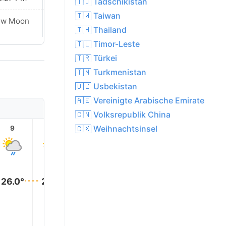
🇹🇯 Tadschikistan
🇹🇼 Taiwan
ew Moon
New Moon
🇹🇭 Thailand
🇹🇱 Timor-Leste
🇹🇷 Türkei
🇹🇲 Turkmenistan
🇺🇿 Usbekistan
🇦🇪 Vereinigte Arabische Emirate
🇨🇳 Volksrepublik China
🇨🇽 Weihnachtsinsel
9
10
11
12
13
14
26.0°
26.0°
26.0°
26.0°
25.0°
25.0°