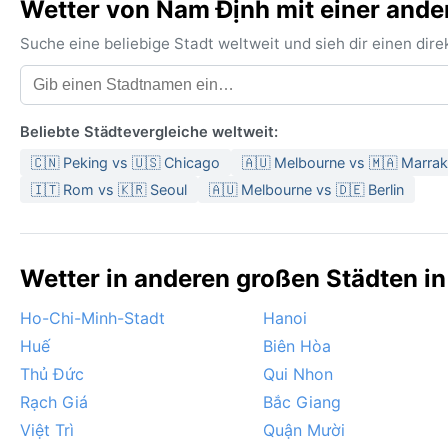
Wetter von Nam Định mit einer ande
Suche eine beliebige Stadt weltweit und sieh dir einen di
Beliebte Städtevergleiche weltweit:
🇨🇳 Peking vs 🇺🇸 Chicago
🇦🇺 Melbourne vs 🇲🇦 Marra
🇮🇹 Rom vs 🇰🇷 Seoul
🇦🇺 Melbourne vs 🇩🇪 Berlin
Wetter in anderen großen Städten in
Ho-Chi-Minh-Stadt
Hanoi
Huế
Biên Hòa
Thủ Đức
Qui Nhon
Rạch Giá
Bắc Giang
Việt Trì
Quận Mười