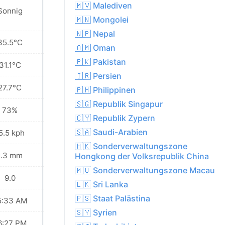
🇲🇻 Malediven
Sonnig
Sonnig
🇲🇳 Mongolei
🇳🇵 Nepal
35.5°C
36.3°C
🇴🇲 Oman
🇵🇰 Pakistan
31.1°C
31.3°C
🇮🇷 Persien
27.7°C
28.0°C
🇵🇭 Philippinen
🇸🇬 Republik Singapur
73%
73%
🇨🇾 Republik Zypern
🇸🇦 Saudi-Arabien
5.5 kph
13.0 kph
🇭🇰 Sonderverwaltungszone
1.3 mm
0.0 mm
Hongkong der Volksrepublik China
🇲🇴 Sonderverwaltungszone Macau
9.0
9.0
🇱🇰 Sri Lanka
🇵🇸 Staat Palästina
5:33 AM
05:33 AM
🇸🇾 Syrien
6:27 PM
06:26 PM