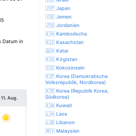
🇯🇵 Japan
🇾🇪 Jemen
15
🇯🇴 Jordanien
🇰🇭 Kambodscha
s Datum in
🇰🇿 Kasachstan
🇶🇦 Katar
🇰🇬 Kirgistan
🇨🇨 Kokosinseln
🇰🇵 Korea (Demokratische
Volksrepublik, Nordkorea)
🇰🇷 Korea (Republik Korea,
Südkorea)
 11. Aug.
Mi. 12. Aug.
🇰🇼 Kuwait
🇱🇦 Laos
🇱🇧 Libanon
🇲🇾 Malaysien