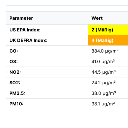
Parameter
Wert
US EPA Index:
2 (Mäßig)
UK DEFRA Index:
4 (Mäßig)
CO:
884.0 µg/m³
O3:
41.0 µg/m³
NO2:
44.5 µg/m³
SO2:
24.2 µg/m³
PM2.5:
38.0 µg/m³
PM10:
38.1 µg/m³