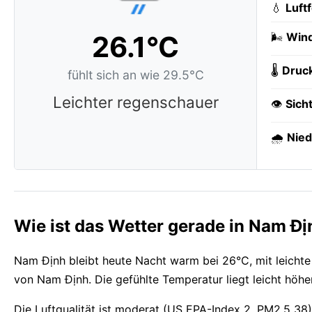
💧
Luft
26.1°C
🌬️
Wind
🌡️
Druc
fühlt sich an wie 29.5°C
Leichter regenschauer
👁️
Sich
🌧️
Nied
Wie ist das Wetter gerade in Nam Đ
Nam Định bleibt heute Nacht warm bei 26°C, mit leicht
von Nam Định. Die gefühlte Temperatur liegt leicht höhe
Die Luftqualität ist moderat (US EPA-Index 2, PM2.5 38