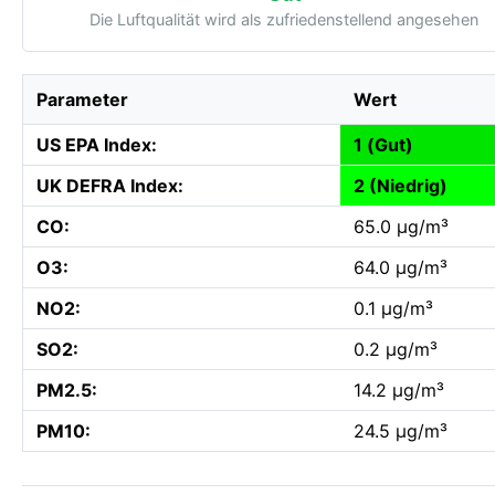
Die Luftqualität wird als zufriedenstellend angesehen
Parameter
Wert
US EPA Index:
1 (Gut)
UK DEFRA Index:
2 (Niedrig)
CO:
65.0 µg/m³
O3:
64.0 µg/m³
NO2:
0.1 µg/m³
SO2:
0.2 µg/m³
PM2.5:
14.2 µg/m³
PM10:
24.5 µg/m³