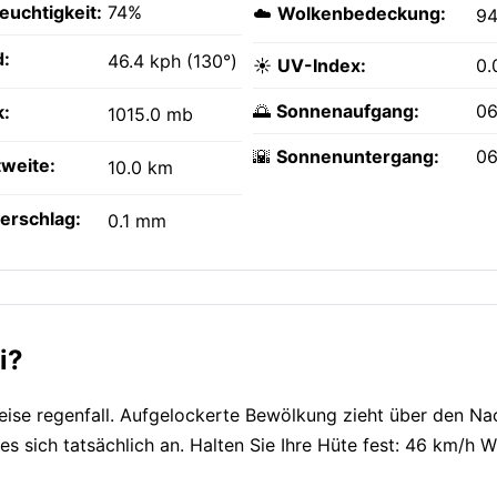
feuchtigkeit:
74%
☁️
Wolkenbedeckung:
9
:
46.4 kph (130°)
☀️
UV-Index:
0.
🌅
Sonnenaufgang:
06
k:
1015.0 mb
🌇
Sonnenuntergang:
06
tweite:
10.0 km
erschlag:
0.1 mm
i?
nweise regenfall. Aufgelockerte Bewölkung zieht über den N
t es sich tatsächlich an. Halten Sie Ihre Hüte fest: 46 km/h 