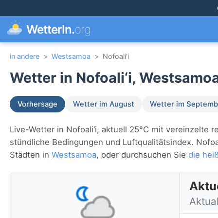
WetterIn.
org
in andere
>
Westsamoa
>
Nofoali‘i
Wetter in Nofoali‘i, Westsamoa
Vorhersage
Wetter im August
Wetter im Septemb
Live-Wetter in Nofoali‘i, aktuell 25°C mit vereinzelt
stündliche Bedingungen und Luftqualitätsindex. Nofoali
Städten in
Westsamoa
, oder durchsuchen Sie
die hei
Aktu
Aktua