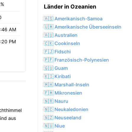
4%
Länder in Ozeanien
0
🇦🇸 Amerikanisch-Samoa
🇺🇲 Amerikanische Überseeinseln
:46 AM
🇦🇺 Australien
:20 PM
🇨🇰 Cookinseln
🇫🇯 Fidschi
🇵🇫 Französisch-Polynesien
🇬🇺 Guam
🇰🇮 Kiribati
🇲🇭 Marshall-Inseln
🇫🇲 Mikronesien
🇳🇷 Nauru
🇳🇨 Neukaledonien
achthimmel
🇳🇿 Neuseeland
Wind aus
🇳🇺 Niue