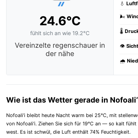
💧
Luft
24.6°C
🌬️
Wind
🌡️
Druc
fühlt sich an wie 19.2°C
Vereinzelte regenschauer in
👁️
Sich
der nähe
🌧️
Nied
Wie ist das Wetter gerade in Nofoali‘
Nofoali‘i bleibt heute Nacht warm bei 25°C, mit stelle
von Nofoali‘i. Ziehen Sie sich für 19°C an — so kalt fühl
west. Es ist schwül, die Luft enthält 74% Feuchtigkeit.