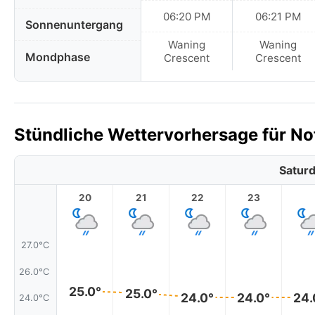
06:20 PM
06:21 PM
Sonnenuntergang
Waning
Waning
Mondphase
Crescent
Crescent
Stündliche Wettervorhersage für No
Saturd
20
21
22
23
27.0°C
26.0°C
25.0°
25.0°
24.0°
24.0°
24.
24.0°C