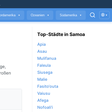
.
🌐
ordamerika
Ozeanien
Südamerika
▾
▼
▼
▼
Top-Städte in Samoa
Apia
Asau
Mulifanua
Faleula
age,
Siusega
großen
Malie
Fasito‘outa
Vaiusu
Afega
Nofoali‘i