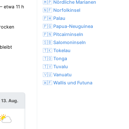
🇲🇵 Nördliche Marianen
– etwa 11 h
🇳🇫 Norfolkinsel
🇵🇼 Palau
🇵🇬 Papua-Neuguinea
trocken
🇵🇳 Pitcairninseln
🇸🇧 Salomoninseln
bleibt
🇹🇰 Tokelau
🇹🇴 Tonga
🇹🇻 Tuvalu
🇻🇺 Vanuatu
🇼🇫 Wallis und Futuna
 13. Aug.
Fr. 14. Aug.