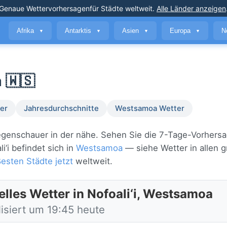
Genaue Wettervorhersagen
für Städte weltweit
.
Alle Länder anzeigen
Afrika
Antarktis
Asien
Europa
N
▼
▼
▼
▼
 🇼🇸
er
Jahresdurchschnitte
Westsamoa Wetter
e regenschauer in der nähe. Sehen Sie die 7-Tage-Vorhers
‘i befindet sich in
Westsamoa
— siehe Wetter in allen 
ßesten Städte jetzt
weltweit.
elles Wetter in Nofoali‘i, Westsamoa
lisiert um 19:45 heute