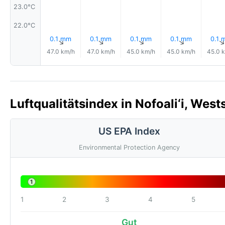
23.0°C
22.0°C
0.1 mm
0.1 mm
0.1 mm
0.1 mm
0.1 
↑
↑
↑
↑
47.0 km/h
47.0 km/h
45.0 km/h
45.0 km/h
45.0 
Luftqualitätsindex in Nofoali‘i, Wes
US EPA Index
Environmental Protection Agency
1
1
2
3
4
5
Gut