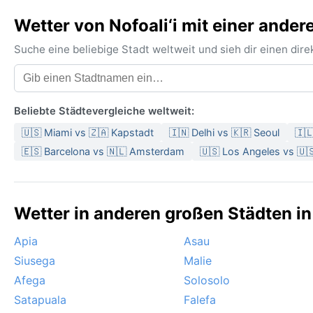
Wetter von Nofoali‘i mit einer ander
Suche eine beliebige Stadt weltweit und sieh dir einen di
Beliebte Städtevergleiche weltweit:
🇺🇸 Miami vs 🇿🇦 Kapstadt
🇮🇳 Delhi vs 🇰🇷 Seoul
🇮
🇪🇸 Barcelona vs 🇳🇱 Amsterdam
🇺🇸 Los Angeles vs 🇺
Wetter in anderen großen Städten i
Apia
Asau
Siusega
Malie
Afega
Solosolo
Satapuala
Falefa