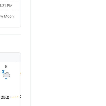
6:21 PM
06:21 PM
Waxing
ew Moon
Crescent
6
7
8
9
10
11
25.0°
25.0°
25.0°
25.0°
25.0°
25.0°