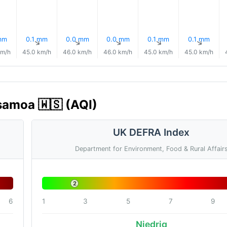
mm
0.1 mm
0.0 mm
0.0 mm
0.1 mm
0.1 mm
↑
↑
↑
↑
↑
↑
km/h
45.0 km/h
46.0 km/h
46.0 km/h
45.0 km/h
45.0 km/h
tsamoa 🇼🇸 (AQI)
UK DEFRA Index
Department for Environment, Food & Rural Affair
2
6
1
3
5
7
9
Niedrig