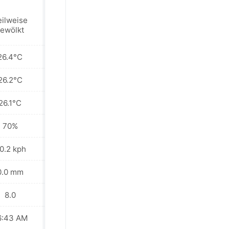
Vereinzelte
eilweise
regenschauer in
ewölkt
der nähe
26.4°C
26.7°C
26.2°C
26.3°C
26.1°C
26.1°C
70%
71%
0.2 kph
28.4 kph
0.0 mm
0.1 mm
8.0
8.0
6:43 AM
06:43 AM