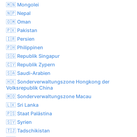
🇲🇳 Mongolei
🇳🇵 Nepal
🇴🇲 Oman
🇵🇰 Pakistan
🇮🇷 Persien
🇵🇭 Philippinen
🇸🇬 Republik Singapur
🇨🇾 Republik Zypern
🇸🇦 Saudi-Arabien
🇭🇰 Sonderverwaltungszone Hongkong der
Volksrepublik China
🇲🇴 Sonderverwaltungszone Macau
🇱🇰 Sri Lanka
🇵🇸 Staat Palästina
🇸🇾 Syrien
🇹🇯 Tadschikistan