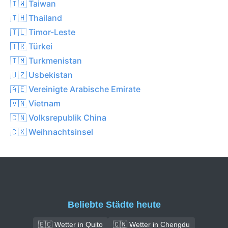
🇹🇼 Taiwan
🇹🇭 Thailand
🇹🇱 Timor-Leste
🇹🇷 Türkei
🇹🇲 Turkmenistan
🇺🇿 Usbekistan
🇦🇪 Vereinigte Arabische Emirate
🇻🇳 Vietnam
🇨🇳 Volksrepublik China
🇨🇽 Weihnachtsinsel
Beliebte Städte heute
🇪🇨 Wetter in Quito
🇨🇳 Wetter in Chengdu