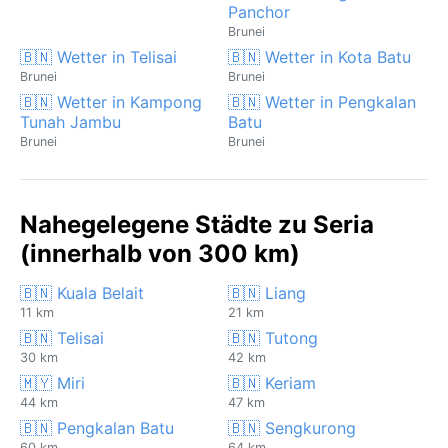
Panchor
Brunei
🇧🇳 Wetter in Telisai
🇧🇳 Wetter in Kota Batu
Brunei
Brunei
🇧🇳 Wetter in Kampong
🇧🇳 Wetter in Pengkalan
Tunah Jambu
Batu
Brunei
Brunei
Nahegelegene Städte zu Seria
(innerhalb von 300 km)
🇧🇳 Kuala Belait
🇧🇳 Liang
11 km
21 km
🇧🇳 Telisai
🇧🇳 Tutong
30 km
42 km
🇲🇾 Miri
🇧🇳 Keriam
44 km
47 km
🇧🇳 Pengkalan Batu
🇧🇳 Sengkurong
60 km
64 km