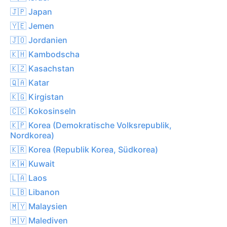
🇯🇵 Japan
🇾🇪 Jemen
🇯🇴 Jordanien
🇰🇭 Kambodscha
🇰🇿 Kasachstan
🇶🇦 Katar
🇰🇬 Kirgistan
🇨🇨 Kokosinseln
🇰🇵 Korea (Demokratische Volksrepublik,
Nordkorea)
🇰🇷 Korea (Republik Korea, Südkorea)
🇰🇼 Kuwait
🇱🇦 Laos
🇱🇧 Libanon
🇲🇾 Malaysien
🇲🇻 Malediven