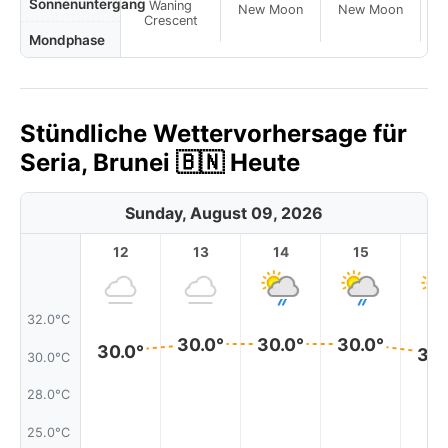
Sonnenuntergang
Waning
New Moon
New Moon
N
Crescent
Mondphase
Stündliche Wettervorhersage für
Seria, Brunei 🇧🇳 Heute
Sunday, August 09, 2026
12
13
14
15
1
32.0°C
30.0°
30.0°
30.0°
30.0°
30.
30.0°C
28.0°C
25.0°C