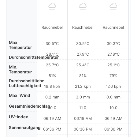
Rauchnebel
Rauchnebel
Rauchnebel
R
Max.
30.5°C
30.5°C
30.3°C
Temperatur
28.1°C
27.9°C
27.8°C
Durchschnittstemperatur
25.7°C
25.4°C
25.1°C
Min.
Temperatur
81%
81%
79%
Durchschnittliche
Luftfeuchtigkeit
19.8 kph
21.2 kph
17.6 kph
Max. Wind
0.2 mm
3.0 mm
0.0 mm
Gesamtniederschlag
10.0
11.0
10.0
UV-Index
06:19 AM
06:19 AM
06:19 AM
Sonnenaufgang
06:36 PM
06:36 PM
06:36 PM