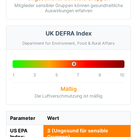
Mitglieder sensibler Gruppen können gesundheitliche
Auswirkungen erfahren
UK DEFRA Index
Department for Environment, Food & Rural Affairs
6
1
3
5
7
9
10
Mäßig
Die Luftverschmutzung ist mäßig
Parameter
Wert
US EPA
3 (Ungesund für sensible
Index:
Gruppen)