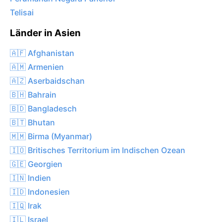
Telisai
Länder in Asien
🇦🇫 Afghanistan
🇦🇲 Armenien
🇦🇿 Aserbaidschan
🇧🇭 Bahrain
🇧🇩 Bangladesch
🇧🇹 Bhutan
🇲🇲 Birma (Myanmar)
🇮🇴 Britisches Territorium im Indischen Ozean
🇬🇪 Georgien
🇮🇳 Indien
🇮🇩 Indonesien
🇮🇶 Irak
🇮🇱 Israel