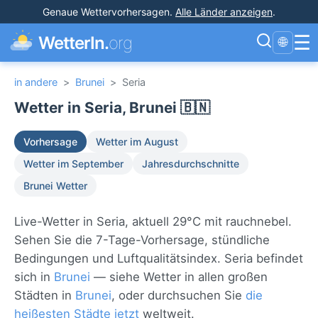
Genaue Wettervorhersagen
.
Alle Länder anzeigen
.
☰
WetterIn.
org
🌐
in andere
>
Brunei
>
Seria
Wetter in Seria, Brunei 🇧🇳
Vorhersage
Wetter im August
Wetter im September
Jahresdurchschnitte
Brunei Wetter
Live-Wetter in Seria, aktuell 29°C mit rauchnebel.
Sehen Sie die 7-Tage-Vorhersage, stündliche
Bedingungen und Luftqualitätsindex. Seria befindet
sich in
Brunei
— siehe Wetter in allen großen
Städten in
Brunei
, oder durchsuchen Sie
die
heißesten Städte jetzt
weltweit.