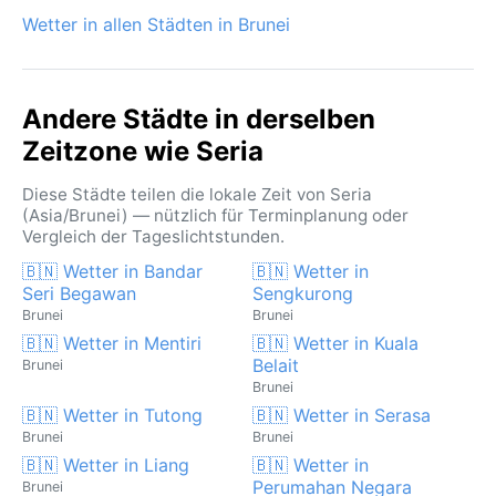
beruhigende Rauschen der Regenfälle gehören
Wetter in allen Städten in Brunei
einfach zum Alltag.
Andere Städte in derselben
Zeitzone wie Seria
Diese Städte teilen die lokale Zeit von Seria
(Asia/Brunei) — nützlich für Terminplanung oder
Vergleich der Tageslichtstunden.
🇧🇳 Wetter in Bandar
🇧🇳 Wetter in
Seri Begawan
Sengkurong
Brunei
Brunei
🇧🇳 Wetter in Mentiri
🇧🇳 Wetter in Kuala
Belait
Brunei
Brunei
🇧🇳 Wetter in Tutong
🇧🇳 Wetter in Serasa
Brunei
Brunei
🇧🇳 Wetter in Liang
🇧🇳 Wetter in
Perumahan Negara
Brunei