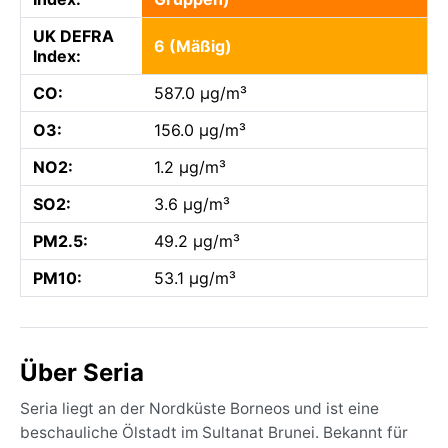
UK DEFRA
6 (Mäßig)
Index:
CO:
587.0 µg/m³
O3:
156.0 µg/m³
NO2:
1.2 µg/m³
SO2:
3.6 µg/m³
PM2.5:
49.2 µg/m³
PM10:
53.1 µg/m³
Über Seria
Seria liegt an der Nordküste Borneos und ist eine
beschauliche Ölstadt im Sultanat Brunei. Bekannt für