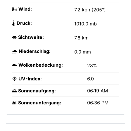
🌬️
Wind:
7.2 kph (205°)
🌡️
Druck:
1010.0 mb
👁️
Sichtweite:
7.6 km
🌧️
Niederschlag:
0.0 mm
☁️
Wolkenbedeckung:
28%
☀️
UV-Index:
6.0
🌅
Sonnenaufgang:
06:19 AM
🌇
Sonnenuntergang:
06:36 PM