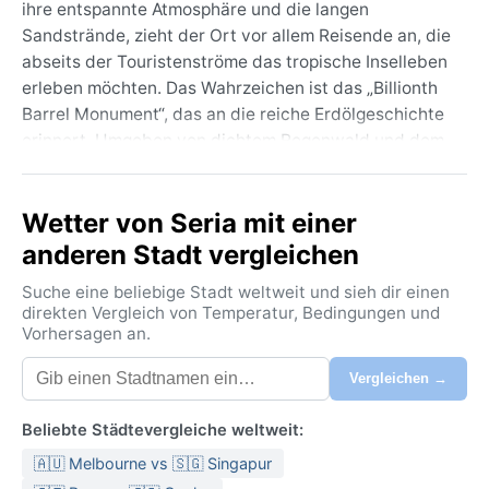
ihre entspannte Atmosphäre und die langen
Sandstrände, zieht der Ort vor allem Reisende an, die
abseits der Touristenströme das tropische Inselleben
erleben möchten. Das Wahrzeichen ist das „Billionth
Barrel Monument“, das an die reiche Erdölgeschichte
erinnert. Umgeben von dichtem Regenwald und dem
Südchinesischen Meer, verbindet Seria eine
industrielle Vergangenheit mit einer friedlichen,
Wetter von Seria mit einer
ländlichen Umgebung. Die Mischung aus malaiischer
Tradition, islamischer Kultur und kolonialen Einflüssen
anderen Stadt vergleichen
prägt das tägliche Leben in dieser verschlafenen
Suche eine beliebige Stadt weltweit und sieh dir einen
Küstengemeinde.
direkten Vergleich von Temperatur, Bedingungen und
Vorhersagen an.
Nach der Köppen-Klassifikation herrscht in Seria ein
tropisches Regenwaldklima (Af). Das bedeutet
Vergleichen →
ganzjährig hohe Temperaturen zwischen 23 und 32
Grad Celsius bei einer Luftfeuchtigkeit, die selten
Beliebte Städtevergleiche weltweit:
unter 80 Prozent fällt. Regen fällt das ganze Jahr
🇦🇺 Melbourne vs 🇸🇬 Singapur
über, oft in heftigen, aber kurzen Schauern. Eine