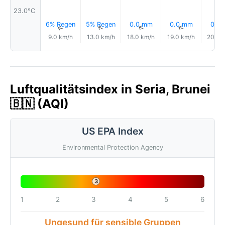
23.0°C
6% Regen
5% Regen
0.0 mm
0.0 mm
0.1 
↑
↑
↑
↑
9.0 km/h
13.0 km/h
18.0 km/h
19.0 km/h
20.0 
Luftqualitätsindex in Seria, Brunei
🇧🇳 (AQI)
US EPA Index
Environmental Protection Agency
3
1
2
3
4
5
6
Ungesund für sensible Gruppen