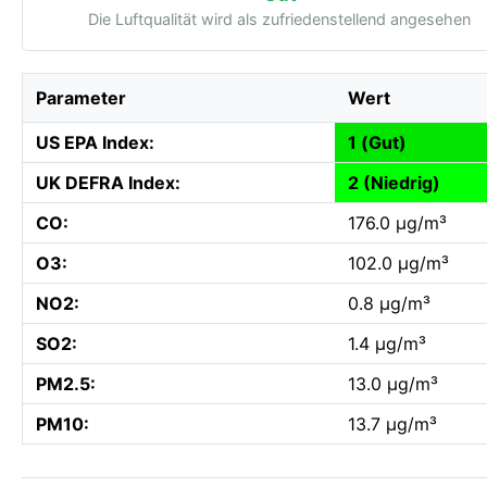
Die Luftqualität wird als zufriedenstellend angesehen
Parameter
Wert
US EPA Index:
1 (Gut)
UK DEFRA Index:
2 (Niedrig)
CO:
176.0 µg/m³
O3:
102.0 µg/m³
NO2:
0.8 µg/m³
SO2:
1.4 µg/m³
PM2.5:
13.0 µg/m³
PM10:
13.7 µg/m³