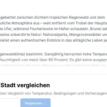
t eingebettet zwischen dichtem tropischen Regenwald und dem
auliche Atmosphäre aus – weit entfernt vom Trubel der Haupt
e Ufer, während Fischerboote im Hafen schaukeln. Brunei sel
r seine unberührte Natur: Nationalparks, Mangrovenwälder u
etet einen authentischen Einblick in das alltägliche Leben je
Regenwaldklima) bestimmt. Ganzjährig herrschen hohe Temper
feuchtigkeit von meist über 80 Prozent. Es gibt keine ausgep
äge während des Nordost-Monsuns von November bis Februar.
u erwarten. Packen sollte man leichte, atmungsaktive Kleidu
erk. Ein Hut und Insektenschutzmittel sind ebenfalls unverz
 Stadt vergleichen
se trockenere Phase von Januar bis März, doch selbst dann ist
ist der gelegentliche Haze – Dunst durch Waldbrände in Indo
rekten Vergleich von Temperatur, Bedingungen und Vorhersagen
e treten in Brunei nur äußerst selten auf, da die Insel südli
nd die gleichmäßige Wärme schätzt, wird Telisai zu jeder Jahr
Vergleichen →