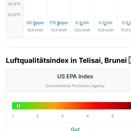
25.0°C
23.0°C
9% Regen
11% Regen
0.3 mm
0.0 mm
0.0
↑
↑
↑
↑
15.0 km/h
13.0 km/h
12.0 km/h
12.0 km/h
10.0 
Luftqualitätsindex in Telisai, Brunei 
US EPA Index
Environmental Protection Agency
1
1
2
3
4
5
Gut