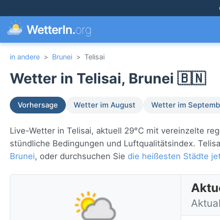
WetterIn.
org
in andere
>
Brunei
>
Telisai
Wetter in Telisai, Brunei 🇧🇳
Vorhersage
Wetter im August
Wetter im Septemb
Live-Wetter in Telisai, aktuell 29°C mit vereinzelte 
stündliche Bedingungen und Luftqualitätsindex. Telisa
Brunei
, oder durchsuchen Sie
die heißesten Städte je
Aktue
Aktua