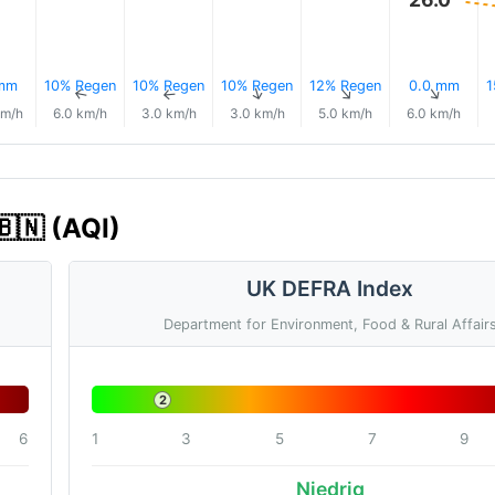
 mm
10% Regen
10% Regen
10% Regen
12% Regen
0.0 mm
1
↑
↑
↑
↑
↑
↑
km/h
6.0 km/h
3.0 km/h
3.0 km/h
5.0 km/h
6.0 km/h
🇧🇳 (AQI)
UK DEFRA Index
Department for Environment, Food & Rural Affair
2
6
1
3
5
7
9
Niedrig