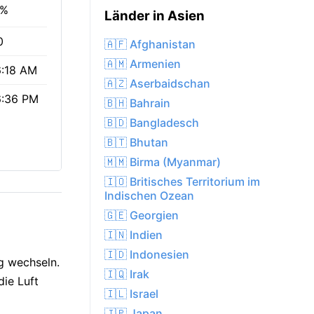
1%
Länder in Asien
0
🇦🇫 Afghanistan
🇦🇲 Armenien
:18 AM
🇦🇿 Aserbaidschan
6:36 PM
🇧🇭 Bahrain
🇧🇩 Bangladesch
🇧🇹 Bhutan
🇲🇲 Birma (Myanmar)
🇮🇴 Britisches Territorium im
Indischen Ozean
🇬🇪 Georgien
🇮🇳 Indien
🇮🇩 Indonesien
ig wechseln.
🇮🇶 Irak
die Luft
🇮🇱 Israel
🇯🇵 Japan