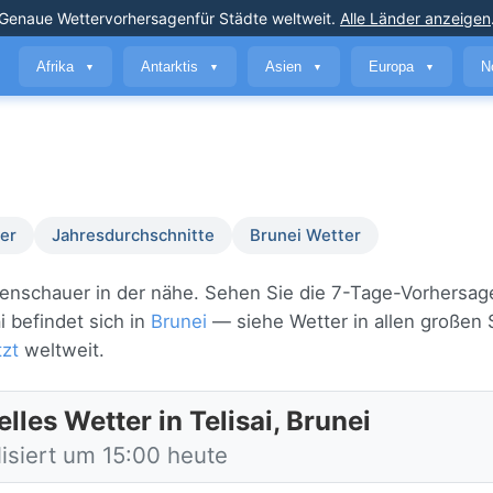
Genaue Wettervorhersagen
für Städte weltweit
.
Alle Länder anzeigen
Afrika
Antarktis
Asien
Europa
N
▼
▼
▼
▼
er
Jahresdurchschnitte
Brunei Wetter
regenschauer in der nähe. Sehen Sie die 7-Tage-Vorhersag
i befindet sich in
Brunei
— siehe Wetter in allen großen 
tzt
weltweit.
lles Wetter in Telisai, Brunei
lisiert um 15:00 heute