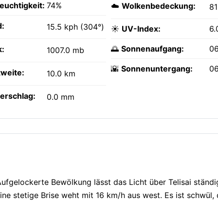
feuchtigkeit:
74%
☁️
Wolkenbedeckung:
8
:
15.5 kph (304°)
☀️
UV-Index:
6.
🌅
Sonnenaufgang:
06
k:
1007.0 mb
🌇
Sonnenuntergang:
0
tweite:
10.0 km
erschlag:
0.0 mm
 Aufgelockerte Bewölkung lässt das Licht über Telisai ständ
ne stetige Brise weht mit 16 km/h aus west. Es ist schwül, 