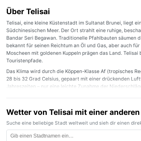
Über Telisai
Telisai, eine kleine Küstenstadt im Sultanat Brunei, lieg
Südchinesischen Meer. Der Ort strahlt eine ruhige, besch
Bandar Seri Begawan. Traditionelle Pfahlbauten säumen di
bekannt für seinen Reichtum an Öl und Gas, aber auch fü
Moscheen mit goldenen Kuppeln prägen das Land. Telisai bi
Touristenpfade.
Das Klima wird durch die Köppen-Klasse Af (tropisches 
28 bis 32 Grad Celsius, gepaart mit einer drückenden Luft
Jahreszeiten – nur eine leichte Zunahme der Niederschl
Ansonsten sind kurze, heftige Regenschauer fast täglich z
Baumwolle oder Leinen, eine Regenjacke und festes Schuhw
Wetter von Telisai mit einer anderen
Die beste Reisezeit aus Wettersicht ist die vergleichswei
tropischen Schauern zu rechnen. Ein markantes Phänomen 
Suche eine beliebige Stadt weltweit und sieh dir einen di
der zwischen Juni und Oktober die Sicht trüben kann. Taifun
Haupttaifungürtels liegt. Wer die intensive grüne Pracht u