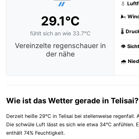
💧
Luft
29.1°C
🌬️
Wind
🌡️
Druc
fühlt sich an wie 33.7°C
Vereinzelte regenschauer in
👁️
Sich
der nähe
🌧️
Nied
Wie ist das Wetter gerade in Telisai?
Derzeit heiße 29°C in Telisai bei stellenweise regenfall.
Die schwüle Luft lässt es sich wie etwa 34°C anfühlen. Ei
enthält 74% Feuchtigkeit.