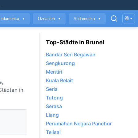
.
🌐
ordamerika
Ozeanien
Südamerika
▾
▼
▼
▼
Top-Städte in Brunei
Bandar Seri Begawan
Sengkurong
Mentiri
Kuala Belait
e,
Seria
Städten in
Tutong
Serasa
Liang
Perumahan Negara Panchor
Telisai