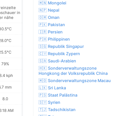
🇲🇳 Mongolei
reinzelte
Vereinzelte
🇳🇵 Nepal
schauer in
regenschauer in
🇴🇲 Oman
er nähe
der nähe
🇵🇰 Pakistan
30.5°C
30.4°C
🇮🇷 Persien
🇵🇭 Philippinen
28.0°C
28.1°C
🇸🇬 Republik Singapur
25.5°C
26.2°C
🇨🇾 Republik Zypern
🇸🇦 Saudi-Arabien
79%
79%
🇭🇰 Sonderverwaltungszone
Hongkong der Volksrepublik China
8.4 kph
14.4 kph
🇲🇴 Sonderverwaltungszone Macau
6.7 mm
7.1 mm
🇱🇰 Sri Lanka
🇵🇸 Staat Palästina
8.0
8.0
🇸🇾 Syrien
🇹🇯 Tadschikistan
6:18 AM
06:18 AM