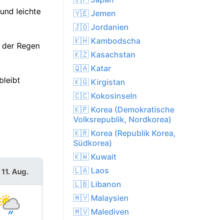
und leichte
🇾🇪 Jemen
🇯🇴 Jordanien
🇰🇭 Kambodscha
— der Regen
🇰🇿 Kasachstan
🇶🇦 Katar
bleibt
🇰🇬 Kirgistan
🇨🇨 Kokosinseln
🇰🇵 Korea (Demokratische
Volksrepublik, Nordkorea)
🇰🇷 Korea (Republik Korea,
Südkorea)
🇰🇼 Kuwait
🇱🇦 Laos
 11. Aug.
Mi. 12. Aug.
🇱🇧 Libanon
🇲🇾 Malaysien
🇲🇻 Malediven