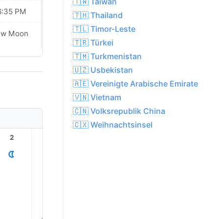
🇹🇼 Taiwan
6:35 PM
06:35 PM
🇹🇭 Thailand
🇹🇱 Timor-Leste
ew Moon
New Moon
🇹🇷 Türkei
🇹🇲 Turkmenistan
🇺🇿 Usbekistan
🇦🇪 Vereinigte Arabische Emirate
🇻🇳 Vietnam
🇨🇳 Volksrepublik China
🇨🇽 Weihnachtsinsel
2
3
4
5
6
7