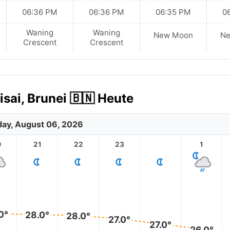
06:36 PM
06:36 PM
06:35 PM
0
Waning
Waning
New Moon
N
Crescent
Crescent
sai, Brunei 🇧🇳 Heute
ay, August 06, 2026
0
21
22
23
1
0°
28.0°
28.0°
27.0°
27.0°
26.0°