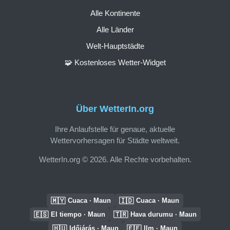
Alle Kontinente
Alle Länder
Welt-Hauptstädte
🧩 Kostenloses Wetter-Widget
Über WetterIn.org
Ihre Anlaufstelle für genaue, aktuelle
Wettervorhersagen für Städte weltweit.
WetterIn.org © 2026. Alle Rechte vorbehalten.
🇲🇾
🇮🇩
Cuaca · Maun
Cuaca · Maun
🇪🇸
🇹🇷
El tiempo · Maun
Hava durumu · Maun
🇭🇺
🇪🇪
Időjárás · Maun
Ilm · Maun