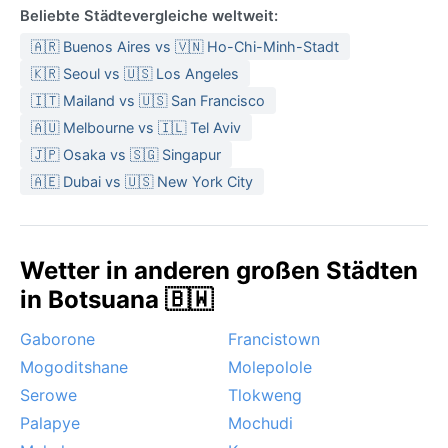
Beliebte Städtevergleiche weltweit:
🇦🇷 Buenos Aires vs 🇻🇳 Ho-Chi-Minh-Stadt
🇰🇷 Seoul vs 🇺🇸 Los Angeles
🇮🇹 Mailand vs 🇺🇸 San Francisco
🇦🇺 Melbourne vs 🇮🇱 Tel Aviv
🇯🇵 Osaka vs 🇸🇬 Singapur
🇦🇪 Dubai vs 🇺🇸 New York City
Wetter in anderen großen Städten
in Botsuana 🇧🇼
Gaborone
Francistown
Mogoditshane
Molepolole
Serowe
Tlokweng
Palapye
Mochudi