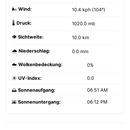
🌬️
Wind:
10.4 kph (104°)
🌡️
Druck:
1020.0 mb
👁️
Sichtweite:
10.0 km
🌧️
Niederschlag:
0.0 mm
☁️
Wolkenbedeckung:
0%
☀️
UV-Index:
0.0
🌅
Sonnenaufgang:
06:51 AM
🌇
Sonnenuntergang:
06:12 PM