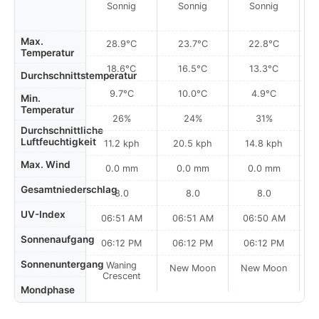
Sonnig
Sonnig
Sonnig
Max.
28.9°C
23.7°C
22.8°C
Temperatur
18.6°C
16.5°C
13.3°C
Durchschnittstemperatur
9.7°C
10.0°C
4.9°C
Min.
Temperatur
26%
24%
31%
Durchschnittliche
Luftfeuchtigkeit
11.2 kph
20.5 kph
14.8 kph
Max. Wind
0.0 mm
0.0 mm
0.0 mm
Gesamtniederschlag
8.0
8.0
8.0
UV-Index
06:51 AM
06:51 AM
06:50 AM
0
Sonnenaufgang
06:12 PM
06:12 PM
06:12 PM
Sonnenuntergang
Waning
New Moon
New Moon
N
Crescent
Mondphase