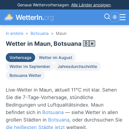
Genaue Wettervorhersagen
.
Alle Länder anzeigen
.
☰
WetterIn.
org
🌐
in andere
>
Botsuana
>
Maun
Wetter in Maun, Botsuana 🇧🇼
Vorhersage
Wetter im August
Wetter im September
Jahresdurchschnitte
Botsuana Wetter
Live-Wetter in Maun, aktuell 11°C mit klar. Sehen
Sie die 7-Tage-Vorhersage, stündliche
Bedingungen und Luftqualitätsindex. Maun
befindet sich in
Botsuana
— siehe Wetter in allen
großen Städten in
Botsuana
, oder durchsuchen Sie
die heißesten Städte jetzt
weltweit.