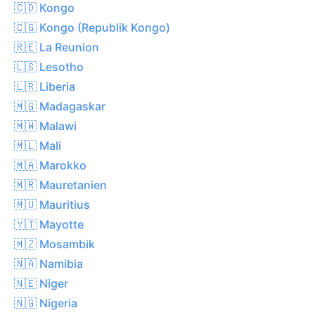
🇨🇩 Kongo
🇨🇬 Kongo (Republik Kongo)
🇷🇪 La Reunion
🇱🇸 Lesotho
🇱🇷 Liberia
🇲🇬 Madagaskar
🇲🇼 Malawi
🇲🇱 Mali
🇲🇦 Marokko
🇲🇷 Mauretanien
🇲🇺 Mauritius
🇾🇹 Mayotte
🇲🇿 Mosambik
🇳🇦 Namibia
🇳🇪 Niger
🇳🇬 Nigeria