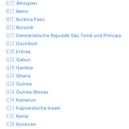
🇪🇹 Äthiopien
🇧🇯 Benin
🇧🇫 Burkina Faso
🇧🇮 Burundi
🇸🇹 Demokratische Republik São Tomé und Príncipe
🇩🇯 Dschibuti
🇪🇷 Eritrea
🇬🇦 Gabun
🇬🇲 Gambia
🇬🇭 Ghana
🇬🇳 Guinea
🇬🇼 Guinea-Bissau
🇨🇲 Kamerun
🇨🇻 Kapverdische Inseln
🇰🇪 Kenia
🇰🇲 Komoren