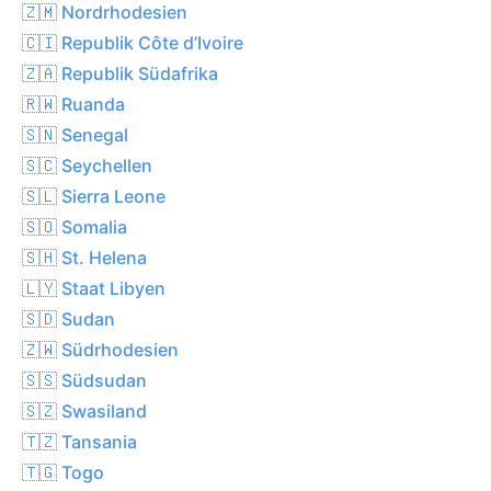
🇿🇲 Nordrhodesien
🇨🇮 Republik Côte d’Ivoire
🇿🇦 Republik Südafrika
🇷🇼 Ruanda
🇸🇳 Senegal
🇸🇨 Seychellen
🇸🇱 Sierra Leone
🇸🇴 Somalia
🇸🇭 St. Helena
🇱🇾 Staat Libyen
🇸🇩 Sudan
🇿🇼 Südrhodesien
🇸🇸 Südsudan
🇸🇿 Swasiland
🇹🇿 Tansania
🇹🇬 Togo