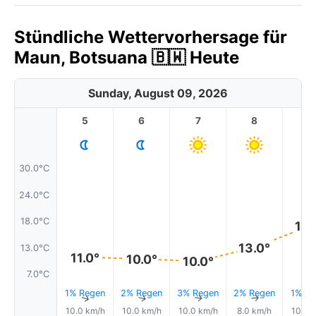
Stündliche Wettervorhersage für
Maun, Botsuana 🇧🇼 Heute
Sunday, August 09, 2026
5
6
7
8
9
30.0°C
24.0°C
18.0°C
18.
13.0°
13.0°C
11.0°
10.0°
10.0°
7.0°C
1% Regen
2% Regen
3% Regen
2% Regen
1% Re
↑
↑
↑
↑
10.0 km/h
10.0 km/h
10.0 km/h
8.0 km/h
10.0 