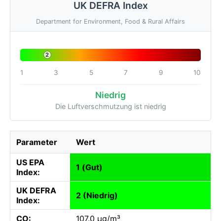
UK DEFRA Index
Department for Environment, Food & Rural Affairs
2
1
3
5
7
9
10
Niedrig
Die Luftverschmutzung ist niedrig
Parameter
Wert
US EPA
1 (Gut)
Index:
UK DEFRA
2 (Niedrig)
Index:
CO:
107.0 µg/m³