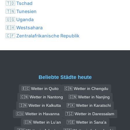
🇹🇩 Tschad
🇹🇳 Tunesien
🇺🇬 Uganda
🇪🇭 Westsahara
🇨🇫 Zentralafrikanische Republik
Beliebte Städte heute
🇪🇨 Wetter in Quito
🇨🇳 Wetter in Chengdu
🇨🇳 Wetter in Nantong
🇨🇳 Wetter in Nanjing
🇮🇳 Wetter in Kalkutta
🇵🇰 Wetter in Karatschi
🇨🇺 Wetter in Havanna
🇹🇿 Wetter in Daressalam
🇨🇳 Wetter in Lu’an
🇾🇪 Wetter in Sana'a