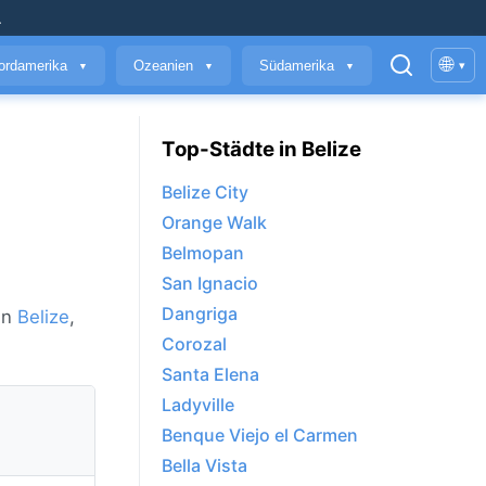
.
🌐
ordamerika
Ozeanien
Südamerika
▾
▼
▼
▼
Top-Städte in Belize
Belize City
Orange Walk
Belmopan
San Ignacio
Dangriga
in
Belize
,
Corozal
Santa Elena
Ladyville
Benque Viejo el Carmen
Bella Vista