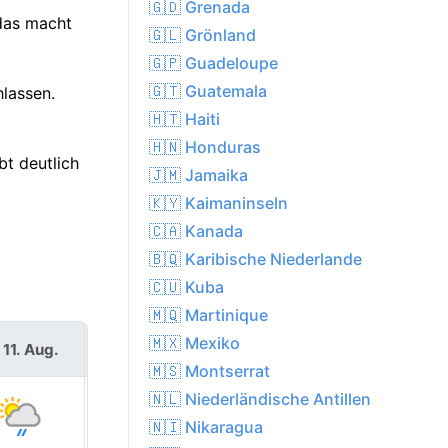
🇬🇩 Grenada
 das macht
🇬🇱 Grönland
🇬🇵 Guadeloupe
🇬🇹 Guatemala
hlassen.
🇭🇹 Haiti
🇭🇳 Honduras
bt deutlich
🇯🇲 Jamaika
🇰🇾 Kaimaninseln
🇨🇦 Kanada
🇧🇶 Karibische Niederlande
🇨🇺 Kuba
🇲🇶 Martinique
🇲🇽 Mexiko
 11. Aug.
Mi. 12. Aug.
🇲🇸 Montserrat
🇳🇱 Niederländische Antillen
🇳🇮 Nikaragua