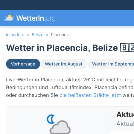
WetterIn.
org
in andere
>
Belize
>
Placencia
Wetter in Placencia, Belize 🇧
Vorhersage
Wetter im August
Wetter im Septemb
Live-Wetter in Placencia, aktuell 26°C mit leichter r
Bedingungen und Luftqualitätsindex. Placencia befind
oder durchsuchen Sie
die heißesten Städte jetzt
weltw
Aktue
Aktual