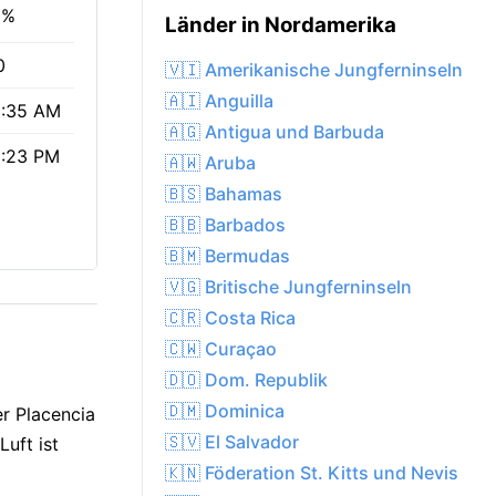
9%
Länder in Nordamerika
0
🇻🇮 Amerikanische Jungferninseln
🇦🇮 Anguilla
:35 AM
🇦🇬 Antigua und Barbuda
:23 PM
🇦🇼 Aruba
🇧🇸 Bahamas
🇧🇧 Barbados
🇧🇲 Bermudas
🇻🇬 Britische Jungferninseln
🇨🇷 Costa Rica
🇨🇼 Curaçao
🇩🇴 Dom. Republik
🇩🇲 Dominica
er Placencia
🇸🇻 El Salvador
Luft ist
🇰🇳 Föderation St. Kitts und Nevis