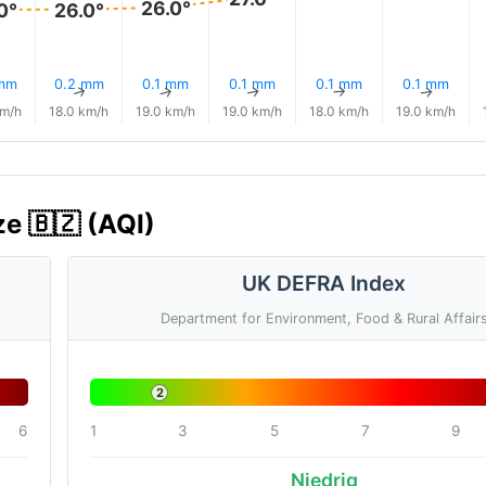
26.0°
0°
26.0°
 mm
0.2 mm
0.1 mm
0.1 mm
0.1 mm
0.1 mm
↑
↑
↑
↑
↑
↑
km/h
18.0 km/h
19.0 km/h
19.0 km/h
18.0 km/h
19.0 km/h
ze 🇧🇿 (AQI)
UK DEFRA Index
Department for Environment, Food & Rural Affair
2
6
1
3
5
7
9
Niedrig