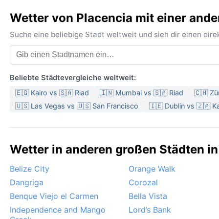
Wetter von Placencia mit einer ande
Suche eine beliebige Stadt weltweit und sieh dir einen di
Beliebte Städtevergleiche weltweit:
🇪🇬 Kairo vs 🇸🇦 Riad
🇮🇳 Mumbai vs 🇸🇦 Riad
🇨🇭 Zü
🇺🇸 Las Vegas vs 🇺🇸 San Francisco
🇮🇪 Dublin vs 🇿🇦 K
Wetter in anderen großen Städten in 
Belize City
Orange Walk
Dangriga
Corozal
Benque Viejo el Carmen
Bella Vista
Independence and Mango
Lord’s Bank