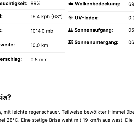
feuchtigkeit:
89%
☁️
Wolkenbedeckung:
6
:
19.4 kph (63°)
☀️
UV-Index:
0.
🌅
Sonnenaufgang:
05
k:
1014.0 mb
🌇
Sonnenuntergang:
06
tweite:
10.0 km
erschlag:
0.5 mm
cia?
a, mit leichte regenschauer. Teilweise bewölkter Himmel üb
ei 28°C. Eine stetige Brise weht mit 19 km/h aus west. Die 