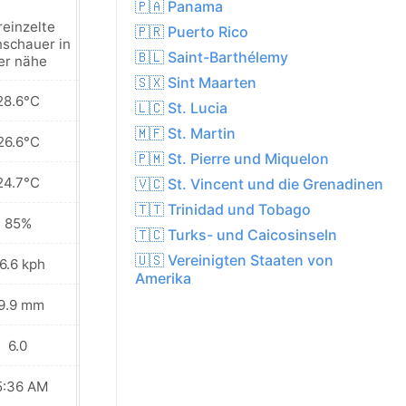
🇵🇦 Panama
reinzelte
Vereinzelte
🇵🇷 Puerto Rico
schauer in
regenschauer in
🇧🇱 Saint-Barthélemy
er nähe
der nähe
🇸🇽 Sint Maarten
28.6°C
29.9°C
🇱🇨 St. Lucia
🇲🇫 St. Martin
26.6°C
27.5°C
🇵🇲 St. Pierre und Miquelon
24.7°C
25.8°C
🇻🇨 St. Vincent und die Grenadinen
🇹🇹 Trinidad und Tobago
85%
80%
🇹🇨 Turks- und Caicosinseln
🇺🇸 Vereinigten Staaten von
6.6 kph
22.0 kph
Amerika
9.9 mm
6.3 mm
6.0
7.0
5:36 AM
05:36 AM