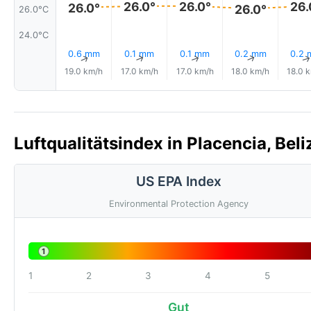
26.0°
26.0°
26.
26.0°
26.0°
26.0°C
24.0°C
0.6 mm
0.1 mm
0.1 mm
0.2 mm
0.2
↑
↑
↑
↑
19.0 km/h
17.0 km/h
17.0 km/h
18.0 km/h
18.0 
Luftqualitätsindex in Placencia, Beli
US EPA Index
Environmental Protection Agency
1
1
2
3
4
5
Gut