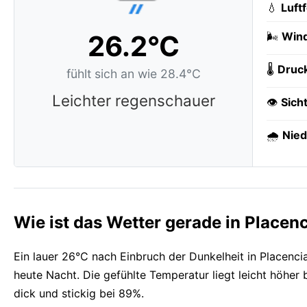
💧
Luft
26.2°C
🌬️
Wind
🌡️
Druc
fühlt sich an wie 28.4°C
Leichter regenschauer
👁️
Sich
🌧️
Nied
Wie ist das Wetter gerade in Placen
Ein lauer 26°C nach Einbruch der Dunkelheit in Placenci
heute Nacht. Die gefühlte Temperatur liegt leicht höher b
dick und stickig bei 89%.