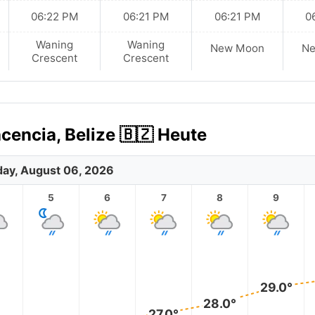
06:22 PM
06:21 PM
06:21 PM
0
Waning
Waning
New Moon
N
Crescent
Crescent
cencia, Belize 🇧🇿 Heute
ay, August 06, 2026
5
6
7
8
9
29.0°
28.0°
27.0°