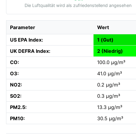
Die Luftqualität wird als zufriedenstellend angesehen
Parameter
Wert
US EPA Index:
1 (Gut)
UK DEFRA Index:
2 (Niedrig)
CO:
100.0 µg/m³
O3:
41.0 µg/m³
NO2:
0.2 µg/m³
SO2:
0.3 µg/m³
PM2.5:
13.3 µg/m³
PM10:
30.5 µg/m³