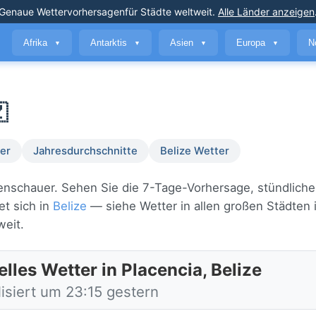
Genaue Wettervorhersagen
für Städte weltweit
.
Alle Länder anzeigen
Afrika
Antarktis
Asien
Europa
N
▼
▼
▼
▼

er
Jahresdurchschnitte
Belize Wetter
egenschauer. Sehen Sie die 7-Tage-Vorhersage, stündliche
et sich in
Belize
— siehe Wetter in allen großen Städten 
eit.
lles Wetter in Placencia, Belize
isiert um 23:15 gestern