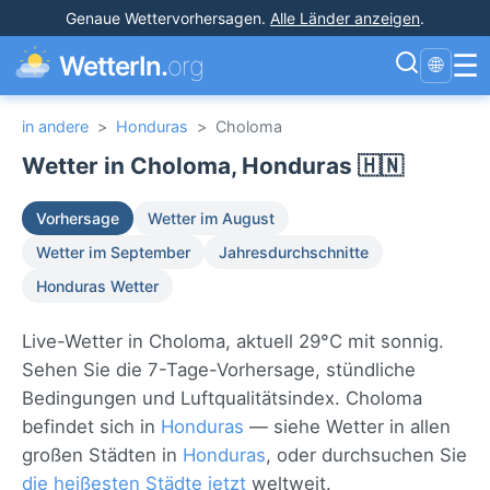
Genaue Wettervorhersagen
.
Alle Länder anzeigen
.
☰
WetterIn.
org
🌐
in andere
>
Honduras
>
Choloma
Wetter in Choloma, Honduras 🇭🇳
Vorhersage
Wetter im August
Wetter im September
Jahresdurchschnitte
Honduras Wetter
Live-Wetter in Choloma, aktuell 29°C mit sonnig.
Sehen Sie die 7-Tage-Vorhersage, stündliche
Bedingungen und Luftqualitätsindex. Choloma
befindet sich in
Honduras
— siehe Wetter in allen
großen Städten in
Honduras
, oder durchsuchen Sie
die heißesten Städte jetzt
weltweit.