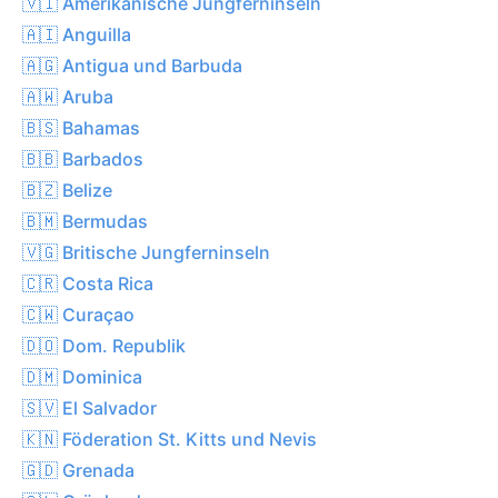
🇻🇮 Amerikanische Jungferninseln
🇦🇮 Anguilla
🇦🇬 Antigua und Barbuda
🇦🇼 Aruba
🇧🇸 Bahamas
🇧🇧 Barbados
🇧🇿 Belize
🇧🇲 Bermudas
🇻🇬 Britische Jungferninseln
🇨🇷 Costa Rica
🇨🇼 Curaçao
🇩🇴 Dom. Republik
🇩🇲 Dominica
🇸🇻 El Salvador
🇰🇳 Föderation St. Kitts und Nevis
🇬🇩 Grenada