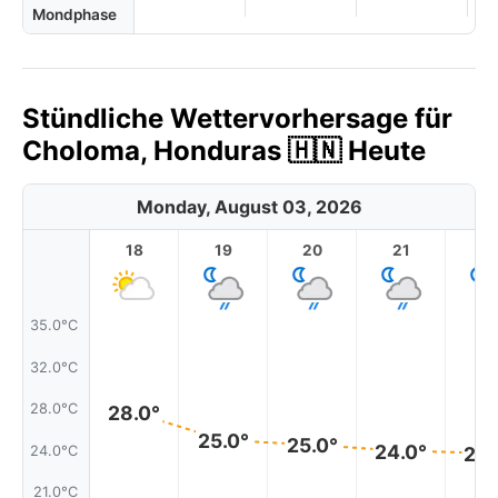
Mondphase
Stündliche Wettervorhersage für
Choloma, Honduras 🇭🇳 Heute
Monday, August 03, 2026
18
19
20
21
2
35.0°C
32.0°C
28.0°C
28.0°
25.0°
25.0°
24.0°
24.0°C
24.
21.0°C