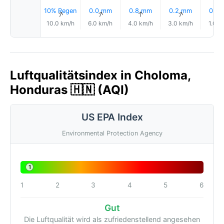
10% Regen
0.0 mm
0.8 mm
0.2 mm
0.0
↑
↑
↑
↑
10.0 km/h
6.0 km/h
4.0 km/h
3.0 km/h
1.0 k
Luftqualitätsindex in Choloma,
Honduras 🇭🇳 (AQI)
US EPA Index
Environmental Protection Agency
1
1
2
3
4
5
6
Gut
Die Luftqualität wird als zufriedenstellend angesehen