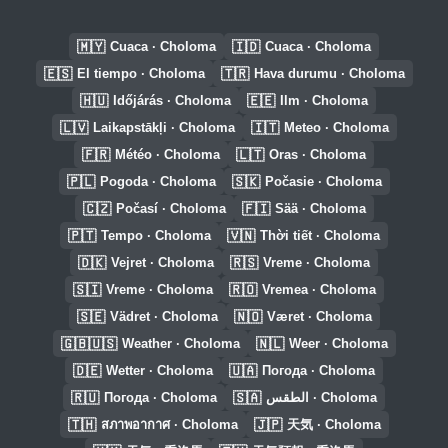
🇲🇾
🇮🇩
Cuaca · Choloma
Cuaca · Choloma
🇪🇸
🇹🇷
El tiempo · Choloma
Hava durumu · Choloma
🇭🇺
🇪🇪
Időjárás · Choloma
Ilm · Choloma
🇱🇻
🇮🇹
Laikapstākļi · Choloma
Meteo · Choloma
🇫🇷
🇱🇹
Météo · Choloma
Oras · Choloma
🇵🇱
🇸🇰
Pogoda · Choloma
Počasie · Choloma
🇨🇿
🇫🇮
Počasí · Choloma
Sää · Choloma
🇵🇹
🇻🇳
Tempo · Choloma
Thời tiết · Choloma
🇩🇰
🇷🇸
Vejret · Choloma
Vreme · Choloma
🇸🇮
🇷🇴
Vreme · Choloma
Vremea · Choloma
🇸🇪
🇳🇴
Vädret · Choloma
Været · Choloma
🇬🇧🇺🇸
🇳🇱
Weather · Choloma
Weer · Choloma
🇩🇪
🇺🇦
Wetter · Choloma
Погода · Choloma
🇷🇺
🇸🇦
Погода · Choloma
الطقس · Choloma
🇹🇭
🇯🇵
สภาพอากาศ · Choloma
天気 · Choloma