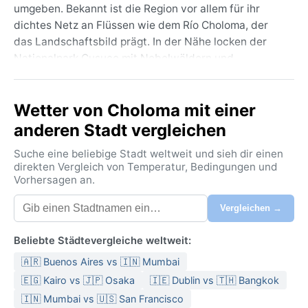
umgeben. Bekannt ist die Region vor allem für ihr
dichtes Netz an Flüssen wie dem Río Choloma, der
das Landschaftsbild prägt. In der Nähe locken der
Nationalpark Cusuco mit Nebelwäldern und
Wasserfällen. Die Atmosphäre ist lebhaft, geprägt von
einem Mix aus städtischem Trubel und ländlicher
Wetter von Choloma mit einer
Gelassenheit – typisch für dieses karibisch
beeinflusste Land.
anderen Stadt vergleichen
Das Klima entspricht der Köppen-Klasse Am, einem
Suche eine beliebige Stadt weltweit und sieh dir einen
tropischen Monsunklima. Die Temperaturen bleiben
direkten Vergleich von Temperatur, Bedingungen und
Vorhersagen an.
das ganze Jahr über konstant warm, um die 30 °C
tagsüber. Deutlich ausgeprägt sind zwei Jahreszeiten:
Vergleichen →
die Trockenzeit von November bis April mit angenehm
niedrigerer Luftfeuchtigkeit und viel Sonne. Die
Beliebte Städtevergleiche weltweit:
Regenzeit von Mai bis Oktober bringt heftige, oft
🇦🇷 Buenos Aires vs 🇮🇳 Mumbai
stundenlange Niederschläge und drückende Schwüle
– genau das erwartet man von einem Monsunklima.
🇪🇬 Kairo vs 🇯🇵 Osaka
🇮🇪 Dublin vs 🇹🇭 Bangkok
Die Luftfeuchtigkeit klettert dann auf 80 Prozent und
🇮🇳 Mumbai vs 🇺🇸 San Francisco