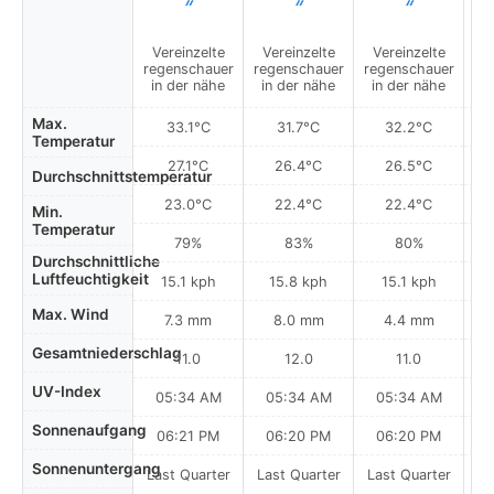
Vereinzelte
Vereinzelte
Vereinzelte
V
regenschauer
regenschauer
regenschauer
re
in der nähe
in der nähe
in der nähe
i
Max.
33.1°C
31.7°C
32.2°C
Temperatur
27.1°C
26.4°C
26.5°C
Durchschnittstemperatur
23.0°C
22.4°C
22.4°C
Min.
Temperatur
79%
83%
80%
Durchschnittliche
Luftfeuchtigkeit
15.1 kph
15.8 kph
15.1 kph
Max. Wind
7.3 mm
8.0 mm
4.4 mm
Gesamtniederschlag
11.0
12.0
11.0
UV-Index
05:34 AM
05:34 AM
05:34 AM
0
Sonnenaufgang
06:21 PM
06:20 PM
06:20 PM
Sonnenuntergang
Last Quarter
Last Quarter
Last Quarter