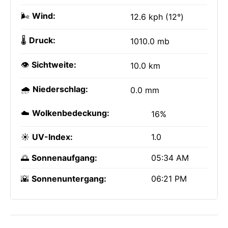
🌬️
Wind:
12.6 kph (12°)
🌡️
Druck:
1010.0 mb
👁️
Sichtweite:
10.0 km
🌧️
Niederschlag:
0.0 mm
☁️
Wolkenbedeckung:
16%
☀️
UV-Index:
1.0
🌅
Sonnenaufgang:
05:34 AM
🌇
Sonnenuntergang:
06:21 PM