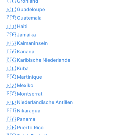
🇬🇱 Grönland
🇬🇵 Guadeloupe
🇬🇹 Guatemala
🇭🇹 Haiti
🇯🇲 Jamaika
🇰🇾 Kaimaninseln
🇨🇦 Kanada
🇧🇶 Karibische Niederlande
🇨🇺 Kuba
🇲🇶 Martinique
🇲🇽 Mexiko
🇲🇸 Montserrat
🇳🇱 Niederländische Antillen
🇳🇮 Nikaragua
🇵🇦 Panama
🇵🇷 Puerto Rico