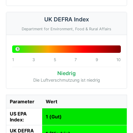
UK DEFRA Index
Department for Environment, Food & Rural Affairs
1
1
3
5
7
9
10
Niedrig
Die Luftverschmutzung ist niedrig
Parameter
Wert
US EPA
1 (Gut)
Index:
UK DEFRA