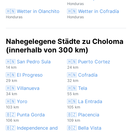
Honduras
🇭🇳 Wetter in Olanchito
🇭🇳 Wetter in Cofradía
Honduras
Honduras
Nahegelegene Städte zu Choloma
(innerhalb von 300 km)
🇭🇳 San Pedro Sula
🇭🇳 Puerto Cortez
14 km
24 km
🇭🇳 El Progreso
🇭🇳 Cofradía
29 km
32 km
🇭🇳 Villanueva
🇭🇳 Tela
34 km
55 km
🇭🇳 Yoro
🇭🇳 La Entrada
103 km
105 km
🇧🇿 Punta Gorda
🇧🇿 Placencia
106 km
109 km
🇧🇿 Independence and
🇧🇿 Bella Vista