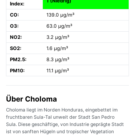
1 (Niedrig)
Index:
CO:
139.0 µg/m³
O3:
63.0 µg/m³
NO2:
3.2 µg/m³
SO2:
1.6 µg/m³
PM2.5:
8.3 µg/m³
PM10:
11.1 µg/m³
Über Choloma
Choloma liegt im Norden Honduras, eingebettet im
fruchtbaren Sula-Tal unweit der Stadt San Pedro
Sula. Diese geschäftige, von Industrie geprägte Stadt
ist von sanften Hügeln und tropischer Vegetation