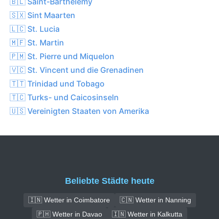
🇧🇱 Saint-Barthélemy
🇸🇽 Sint Maarten
🇱🇨 St. Lucia
🇲🇫 St. Martin
🇵🇲 St. Pierre und Miquelon
🇻🇨 St. Vincent und die Grenadinen
🇹🇹 Trinidad und Tobago
🇹🇨 Turks- und Caicosinseln
🇺🇸 Vereinigten Staaten von Amerika
Beliebte Städte heute
🇮🇳 Wetter in Coimbatore
🇨🇳 Wetter in Nanning
🇵🇭 Wetter in Davao
🇮🇳 Wetter in Kalkutta