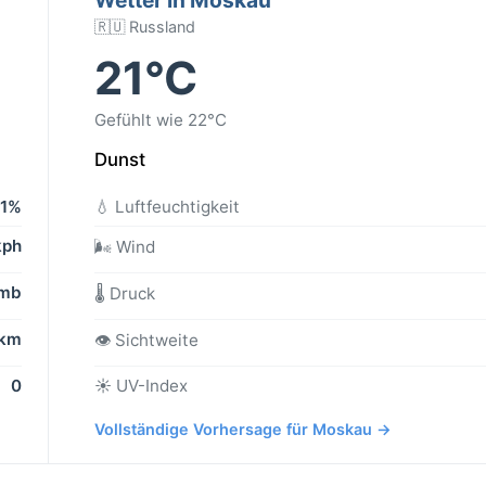
🇷🇺 Russland
21°C
Gefühlt wie 22°C
Dunst
1%
💧 Luftfeuchtigkeit
kph
🌬️ Wind
 mb
🌡️ Druck
 km
👁️ Sichtweite
0
☀️ UV-Index
Vollständige Vorhersage für Moskau →