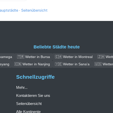
auptstädte
·
Seitenübersicht
Beliebte Städte heute
akamega
🇹🇷 Wetter in Bursa
🇨🇦 Wetter in Montreal
🇿🇦 Wet
ieyang
🇨🇳 Wetter in Nanjing
🇾🇪 Wetter in Sana'a
🇺🇸 Wetter
Schnellzugriffe
Mehr...
Kontaktieren Sie uns
Seitenübersicht
Alle Kontinente