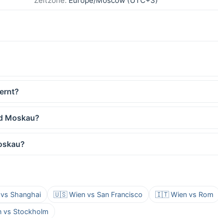
Zeitzone:
Europe/Moscow (UTC+3)
ernt?
nd Moskau?
Moskau?
 vs Shanghai
🇺🇸 Wien vs San Francisco
🇮🇹 Wien vs Rom
n vs Stockholm