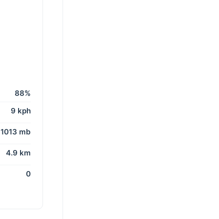
88%
9 kph
1013 mb
4.9 km
0