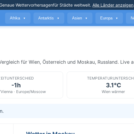
Genaue Wettervorhersagen
für Städte weltweit
.
Alle Länder anzeigen
Afrika
Antarktis
Asien
Europa
N
▼
▼
▼
▼
rgleich für Wien, Österreich und Moskau, Russland. Live ak
ZEITUNTERSCHIED
TEMPERATURUNTERSCH
-1h
3.1°C
/Vienna · Europe/Moscow
Wien wärmer
n.
Wetter in Moskau