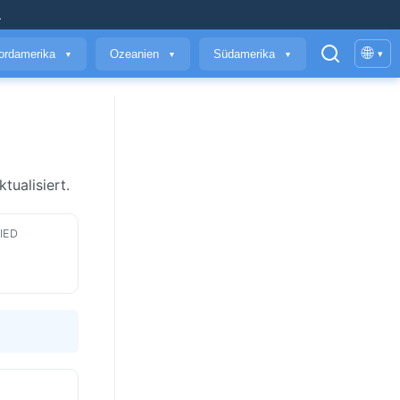
.
🌐
ordamerika
Ozeanien
Südamerika
▾
▼
▼
▼
tualisiert.
IED