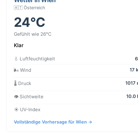
🇦🇹 Österreich
24°C
Gefühlt wie 26°C
Klar
💧 Luftfeuchtigkeit
6
17 
🌬️ Wind
1017
🌡️ Druck
10.0
👁️ Sichtweite
☀️ UV-Index
Vollständige Vorhersage für Wien →