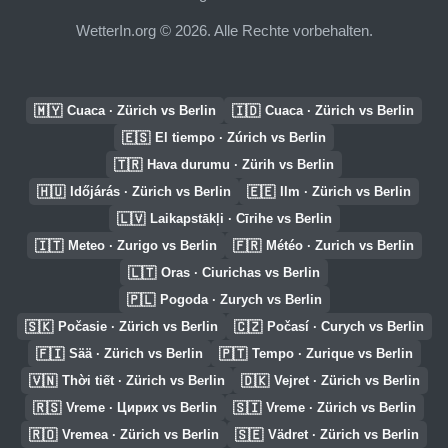
WetterIn.org © 2026. Alle Rechte vorbehalten.
🇲🇾
🇮🇩
Cuaca · Zürich vs Berlin
Cuaca · Zürich vs Berlin
🇪🇸
El tiempo · Zúrich vs Berlin
🇹🇷
Hava durumu · Zürih vs Berlin
🇭🇺
🇪🇪
Időjárás · Zürich vs Berlin
Ilm · Zürich vs Berlin
🇱🇻
Laikapstākļi · Cīrihe vs Berlin
🇮🇹
🇫🇷
Meteo · Zurigo vs Berlin
Météo · Zurich vs Berlin
🇱🇹
Oras · Ciurichas vs Berlin
🇵🇱
Pogoda · Zurych vs Berlin
🇸🇰
🇨🇿
Počasie · Zürich vs Berlin
Počasí · Curych vs Berlin
🇫🇮
🇵🇹
Sää · Zürich vs Berlin
Tempo · Zurique vs Berlin
🇻🇳
🇩🇰
Thời tiết · Zürich vs Berlin
Vejret · Zürich vs Berlin
🇷🇸
🇸🇮
Vreme · Цирих vs Berlin
Vreme · Zürich vs Berlin
🇷🇴
🇸🇪
Vremea · Zürich vs Berlin
Vädret · Zürich vs Berlin