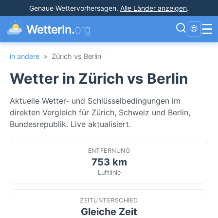
Genaue Wettervorhersagen
.
Alle Länder anzeigen
.
☰
WetterIn.
org
🌐
in andere
>
Zürich vs Berlin
Wetter in Zürich vs Berlin
Aktuelle Wetter- und Schlüsselbedingungen im
direkten Vergleich für Zürich, Schweiz und Berlin,
Bundesrepublik. Live aktualisiert.
ENTFERNUNG
753 km
Luftlinie
ZEITUNTERSCHIED
Gleiche Zeit