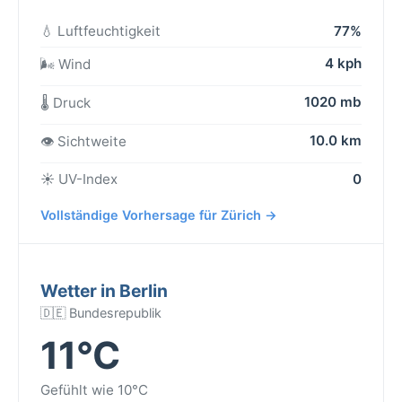
💧 Luftfeuchtigkeit
77%
4 kph
🌬️ Wind
1020 mb
🌡️ Druck
10.0 km
👁️ Sichtweite
☀️ UV-Index
0
Vollständige Vorhersage für Zürich →
Wetter in Berlin
🇩🇪 Bundesrepublik
11°C
Gefühlt wie 10°C