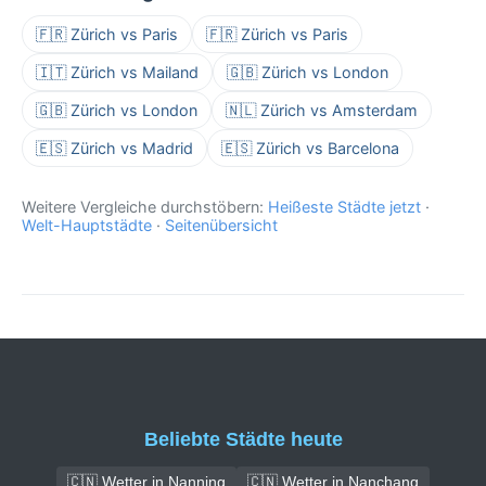
🇫🇷 Zürich vs Paris
🇫🇷 Zürich vs Paris
🇮🇹 Zürich vs Mailand
🇬🇧 Zürich vs London
🇬🇧 Zürich vs London
🇳🇱 Zürich vs Amsterdam
🇪🇸 Zürich vs Madrid
🇪🇸 Zürich vs Barcelona
Weitere Vergleiche durchstöbern:
Heißeste Städte jetzt
·
Welt-Hauptstädte
·
Seitenübersicht
Beliebte Städte heute
🇨🇳 Wetter in Nanning
🇨🇳 Wetter in Nanchang