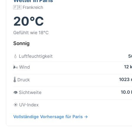
🇫🇷 Frankreich
20°C
Gefühlt wie 18°C
Sonnig
💧 Luftfeuchtigkeit
5
12 
🌬️ Wind
1023
🌡️ Druck
10.0
👁️ Sichtweite
☀️ UV-Index
Vollständige Vorhersage für Paris →