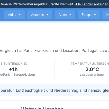
Genaue Wettervorhersagen
für Städte weltweit
.
Alle Länder anzeigen
Afrika
Antarktis
Asien
Europa
N
▼
▼
▼
▼
gleich für Paris, Frankreich und Lissabon, Portugal. Live a
ZEITUNTERSCHIED
TEMPERATURUNTERSCH
+1h
2.0°C
e/Paris · Europe/Lisbon
Lissabon wärmer
peratur, Luftfeuchtigkeit und Niederschlag sind nahezu gle
Wetter in Lissabon