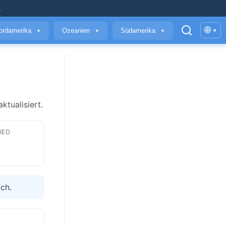
.
🌐
ordamerika
Ozeanien
Südamerika
▾
▼
▼
▼
ktualisiert.
IED
ich.