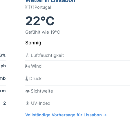
🇵🇹 Portugal
22°C
Gefühlt wie 19°C
Sonnig
6%
💧 Luftfeuchtigkeit
kph
🌬️ Wind
 mb
🌡️ Druck
 km
👁️ Sichtweite
2
☀️ UV-Index
Vollständige Vorhersage für Lissabon →