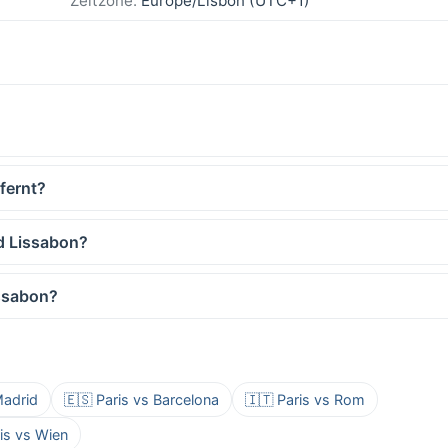
Zeitzone:
Europe/Lisbon (UTC+1)
fernt?
nd Lissabon?
issabon?
Madrid
🇪🇸 Paris vs Barcelona
🇮🇹 Paris vs Rom
ris vs Wien