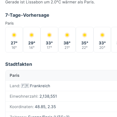
Gerade ist Lissabon um 2.0°C wärmer als Paris.
7-Tage-Vorhersage
Paris
27°
29°
33°
38°
35°
33°
16°
14°
17°
21°
22°
20°
Stadtfakten
Paris
Land:
🇫🇷 Frankreich
Einwohnerzahl:
2,138,551
Koordinaten:
48.85, 2.35