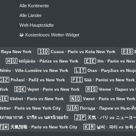
Alle Kontinente
Alle Länder
Welt-Hauptstädte
🧩 Kostenloses Wetter-Widget
🇮🇩
🇪🇸
r Raya New York
Cuaca · Paris vs Kota New York
🇭🇺
🇪🇪
Időjárás · Párizs vs New York
Ilm · Pariis vs New
🇱🇹
Météo · Ville-Lumière vs New York
Oras · Paryžius vs Niuj
🇨🇿
🇫🇮
Počasí · Paříž vs New York
Sää · Pariisi vs New York
🇩🇰
🇷🇸
York
Vejret · Paris vs New York
Vreme · Париз vs
🇪
🇳🇴
Vädret · Paris vs New York
Været · Paris vs New York
🇺🇦
etter · Paris vs New York City
Погода · Париж vs Нью-Й
🇯🇵
สภาพอากาศ · ปารีส vs นครนิวยอร์ก
天気 · パリ vs ニューヨ
🇹🇼
🇰🇷
天氣預報 · Paris vs New York City
날씨 · 파리 vs 뉴욕 