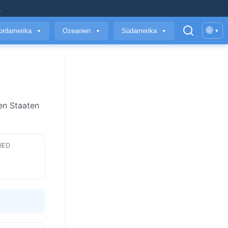
.
🌐
ordamerika
Ozeanien
Südamerika
▾
▼
▼
▼
ten Staaten
IED