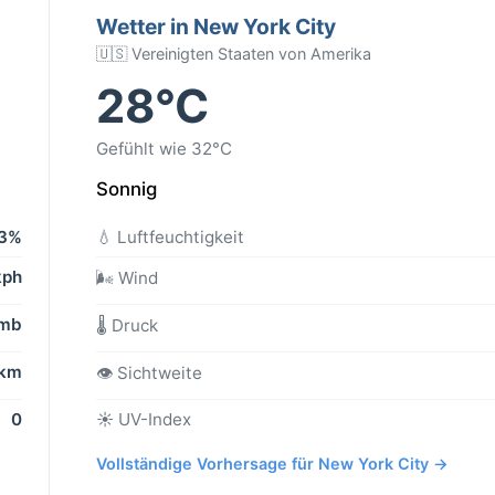
Wetter in New York City
🇺🇸 Vereinigten Staaten von Amerika
28°C
Gefühlt wie 32°C
Sonnig
3%
💧 Luftfeuchtigkeit
kph
🌬️ Wind
 mb
🌡️ Druck
 km
👁️ Sichtweite
0
☀️ UV-Index
Vollständige Vorhersage für New York City →