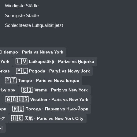
Windigste Städte
Sonnigste Städte
Schlechteste Luftqualität jetzt
El tiempo · París vs Nueva York
🇱🇻
 York
Laikapstākļi · Parīze vs Ņujorka
🇵🇱
orkas
Pogoda · Paryż vs Nowy Jork
🇵🇹
Tempo · Paris vs Nova Iorque
🇸🇮
 Њујорк
Vreme · Pariz vs New York
🇬🇧🇺🇸
Weather · Paris vs New York
🇷🇺
орк
Погода · Париж vs Нью-Йорк
🇭🇰
ーク
天氣 · Paris vs New York City
시