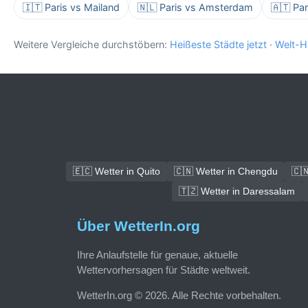
🇮🇹 Paris vs Mailand
🇳🇱 Paris vs Amsterdam
🇦🇹 Pa
Weitere Vergleiche durchstöbern:
Heißeste Städte jetzt
·
Welt-H
🇪🇨 Wetter in Quito
🇨🇳 Wetter in Chengdu
🇨
🇹🇿 Wetter in Daressalam
Über WetterIn.org
Ihre Anlaufstelle für genaue, aktuelle
Wettervorhersagen für Städte weltweit.
WetterIn.org © 2026. Alle Rechte vorbehalten.