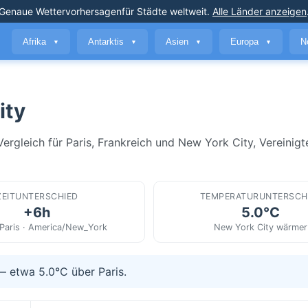
Genaue Wettervorhersagen
für Städte weltweit
.
Alle Länder anzeigen
Afrika
Antarktis
Asien
Europa
N
▼
▼
▼
▼
ity
ergleich für Paris, Frankreich und New York City, Vereinig
ZEITUNTERSCHIED
TEMPERATURUNTERSCH
+6h
5.0°C
Paris · America/New_York
New York City wärmer
— etwa 5.0°C über Paris.