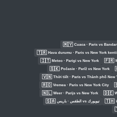
🇲🇾
Cuaca · Paris vs Banda
🇹🇷
Hava durumu · Paris vs New York kenti
🇮🇹
🇫🇷
Meteo · Parigi vs New York
🇸🇰
Počasie · Paríž vs New York
🇻🇳
Thời tiết · Paris vs Thành phố New 
🇷🇴

Vremea · Paris vs New York City
🇳🇱
🇩🇪
Weer · Parijs vs New York
W
🇸🇦
🇹🇭
الطقس · باريس vs نيويورك