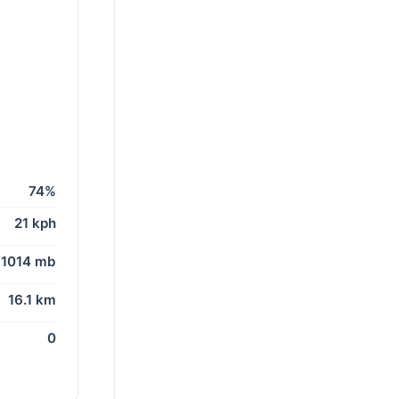
74%
21 kph
1014 mb
16.1 km
0