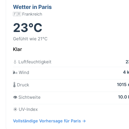
Wetter in Paris
🇫🇷 Frankreich
23°C
Gefühlt wie 21°C
Klar
💧 Luftfeuchtigkeit
2
4 
🌬️ Wind
1015
🌡️ Druck
10.0
👁️ Sichtweite
☀️ UV-Index
Vollständige Vorhersage für Paris →