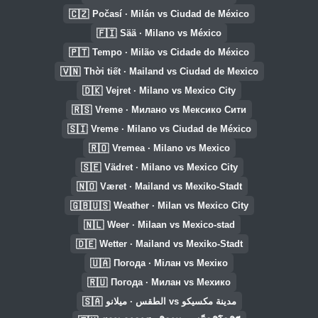
🇨🇿
Počasí · Milán vs Ciudad de México
🇫🇮
Sää · Milano vs México
🇵🇹
Tempo · Milão vs Cidade do México
🇻🇳
Thời tiết · Mailand vs Ciudad de Mexico
🇩🇰
Vejret · Milano vs Mexico City
🇷🇸
Vreme · Милано vs Мексико Сити
🇸🇮
Vreme · Milano vs Ciudad de México
🇷🇴
Vremea · Milano vs Mexico
🇸🇪
Vädret · Milano vs Mexico City
🇳🇴
Været · Mailand vs Mexiko-Stadt
🇬🇧🇺🇸
Weather · Milan vs Mexico City
🇳🇱
Weer · Milaan vs Mexico-stad
🇩🇪
Wetter · Mailand vs Mexiko-Stadt
🇺🇦
Погода · Мілан vs Мехіко
🇷🇺
Погода · Милан vs Мехико
🇸🇦
الطقس · ميلانو vs مدينة مكسيكو