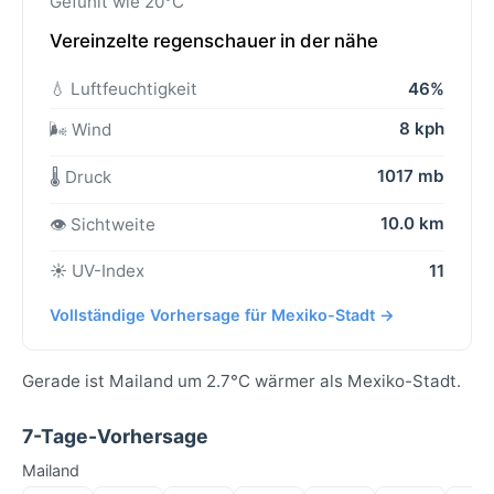
Gefühlt wie 20°C
Vereinzelte regenschauer in der nähe
💧 Luftfeuchtigkeit
46%
8 kph
🌬️ Wind
1017 mb
🌡️ Druck
10.0 km
👁️ Sichtweite
☀️ UV-Index
11
Vollständige Vorhersage für Mexiko-Stadt →
Gerade ist Mailand um 2.7°C wärmer als Mexiko-Stadt.
7-Tage-Vorhersage
Mailand