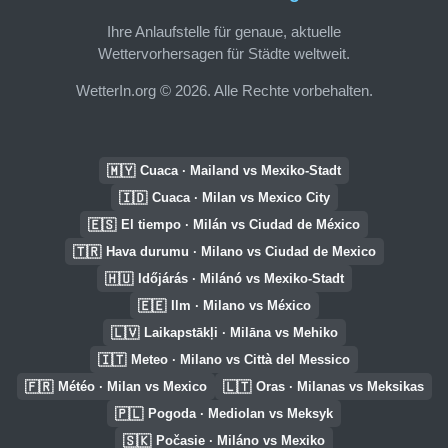
Ihre Anlaufstelle für genaue, aktuelle
Wettervorhersagen für Städte weltweit.
WetterIn.org © 2026. Alle Rechte vorbehalten.
🇲🇾
Cuaca · Mailand vs Mexiko-Stadt
🇮🇩
Cuaca · Milan vs Mexico City
🇪🇸
El tiempo · Milán vs Ciudad de México
🇹🇷
Hava durumu · Milano vs Ciudad de Mexico
🇭🇺
Időjárás · Milánó vs Mexiko-Stadt
🇪🇪
Ilm · Milano vs México
🇱🇻
Laikapstākļi · Milāna vs Mehiko
🇮🇹
Meteo · Milano vs Città del Messico
🇫🇷
🇱🇹
Météo · Milan vs Mexico
Oras · Milanas vs Meksikas
🇵🇱
Pogoda · Mediolan vs Meksyk
🇸🇰
Počasie · Miláno vs Mexiko