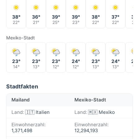
38°
36°
39°
39°
38°
37°
39
22°
21°
25°
23°
22°
22°
23°
Mexiko-Stadt
23°
23°
23°
24°
23°
24°
22
14°
13°
12°
12°
13°
13°
14°
Stadtfakten
Mailand
Mexiko-Stadt
Land:
🇮🇹 Italien
Land:
🇲🇽 Mexiko
Einwohnerzahl:
Einwohnerzahl:
1,371,498
12,294,193