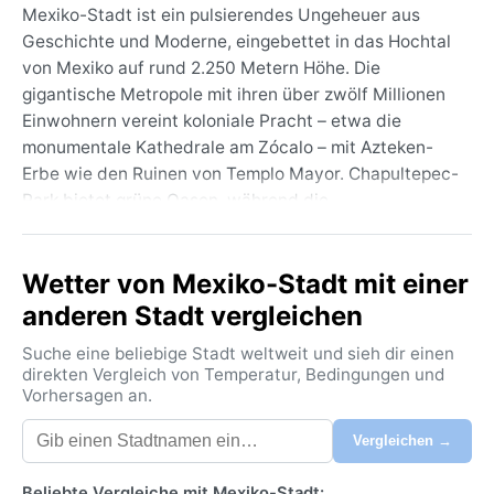
Mexiko-Stadt ist ein pulsierendes Ungeheuer aus
Geschichte und Moderne, eingebettet in das Hochtal
von Mexiko auf rund 2.250 Metern Höhe. Die
gigantische Metropole mit ihren über zwölf Millionen
Einwohnern vereint koloniale Pracht – etwa die
monumentale Kathedrale am Zócalo – mit Azteken-
Erbe wie den Ruinen von Templo Mayor. Chapultepec-
Park bietet grüne Oasen, während die
schneebedeckten Vulkane Popocatépetl und
Iztaccíhuatl am Horizont thronen. Die Luft ist dünn,
Wetter von Mexiko-Stadt mit einer
die Straßen brodeln vor Leben, und die Mischung aus
indigenen und spanischen Einflüssen prägt jede Ecke.
anderen Stadt vergleichen
Nach der Köppen-Klassifikation herrscht hier ein
Suche eine beliebige Stadt weltweit und sieh dir einen
subtropisches Hochlandklima (Cwb), das die
direkten Vergleich von Temperatur, Bedingungen und
Vorhersagen an.
Jahreszeiten mildert. Die Sommer von Mai bis
Oktober bringen die meiste Niederschläge: fast
Vergleichen →
täglich am Nachmittag heftige, aber kurze Gewitter,
dann klart der Himmel schnell auf. Die Temperaturen
Beliebte Vergleiche mit Mexiko-Stadt: