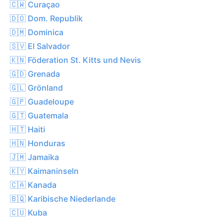
🇨🇼 Curaçao
🇩🇴 Dom. Republik
🇩🇲 Dominica
🇸🇻 El Salvador
🇰🇳 Föderation St. Kitts und Nevis
🇬🇩 Grenada
🇬🇱 Grönland
🇬🇵 Guadeloupe
🇬🇹 Guatemala
🇭🇹 Haiti
🇭🇳 Honduras
🇯🇲 Jamaika
🇰🇾 Kaimaninseln
🇨🇦 Kanada
🇧🇶 Karibische Niederlande
🇨🇺 Kuba