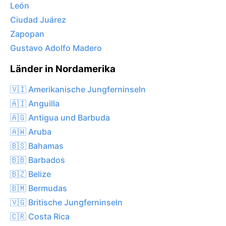
León
Ciudad Juárez
Zapopan
Gustavo Adolfo Madero
Länder in Nordamerika
🇻🇮 Amerikanische Jungferninseln
🇦🇮 Anguilla
🇦🇬 Antigua und Barbuda
🇦🇼 Aruba
🇧🇸 Bahamas
🇧🇧 Barbados
🇧🇿 Belize
🇧🇲 Bermudas
🇻🇬 Britische Jungferninseln
🇨🇷 Costa Rica