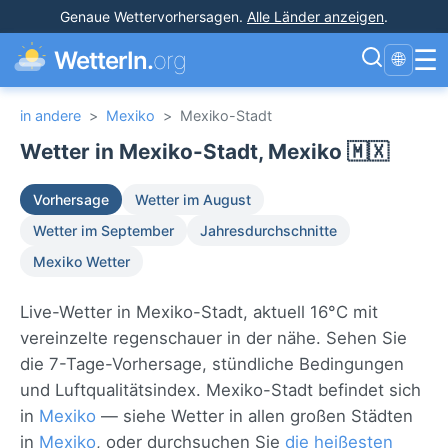
Genaue Wettervorhersagen
.
Alle Länder anzeigen
.
☰
WetterIn.
org
🌐
in andere
>
Mexiko
>
Mexiko-Stadt
Wetter in Mexiko-Stadt, Mexiko 🇲🇽
Vorhersage
Wetter im August
Wetter im September
Jahresdurchschnitte
Mexiko Wetter
Live-Wetter in Mexiko-Stadt, aktuell 16°C mit
vereinzelte regenschauer in der nähe. Sehen Sie
die 7-Tage-Vorhersage, stündliche Bedingungen
und Luftqualitätsindex. Mexiko-Stadt befindet sich
in
Mexiko
— siehe Wetter in allen großen Städten
in
Mexiko
, oder durchsuchen Sie
die heißesten