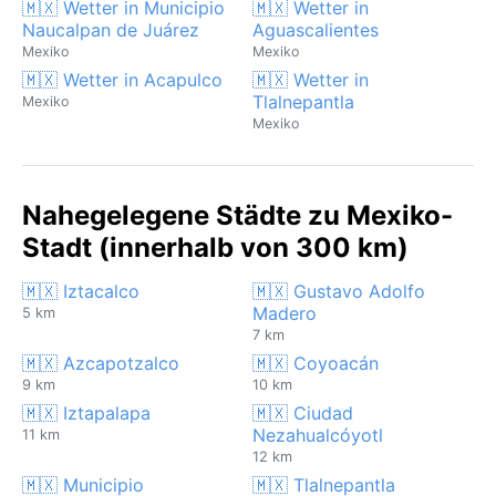
🇲🇽 Wetter in Municipio
🇲🇽 Wetter in
Naucalpan de Juárez
Aguascalientes
Mexiko
Mexiko
🇲🇽 Wetter in Acapulco
🇲🇽 Wetter in
Tlalnepantla
Mexiko
Mexiko
Nahegelegene Städte zu Mexiko-
Stadt (innerhalb von 300 km)
🇲🇽 Iztacalco
🇲🇽 Gustavo Adolfo
Madero
5 km
7 km
🇲🇽 Azcapotzalco
🇲🇽 Coyoacán
9 km
10 km
🇲🇽 Iztapalapa
🇲🇽 Ciudad
Nezahualcóyotl
11 km
12 km
🇲🇽 Municipio
🇲🇽 Tlalnepantla