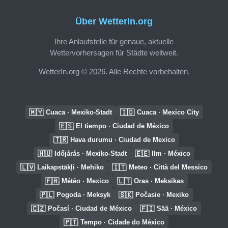
Über WetterIn.org
Ihre Anlaufstelle für genaue, aktuelle
Wettervorhersagen für Städte weltweit.
WetterIn.org © 2026. Alle Rechte vorbehalten.
🇲🇾
🇮🇩
Cuaca · Mexiko-Stadt
Cuaca · Mexico City
🇪🇸
El tiempo · Ciudad de México
🇹🇷
Hava durumu · Ciudad de Mexico
🇭🇺
🇪🇪
Időjárás · Mexiko-Stadt
Ilm · México
🇱🇻
🇮🇹
Laikapstākļi · Mehiko
Meteo · Città del Messico
🇫🇷
🇱🇹
Météo · Mexico
Oras · Meksikas
🇵🇱
🇸🇰
Pogoda · Meksyk
Počasie · Mexiko
🇨🇿
🇫🇮
Počasí · Ciudad de México
Sää · México
🇵🇹
Tempo · Cidade do México