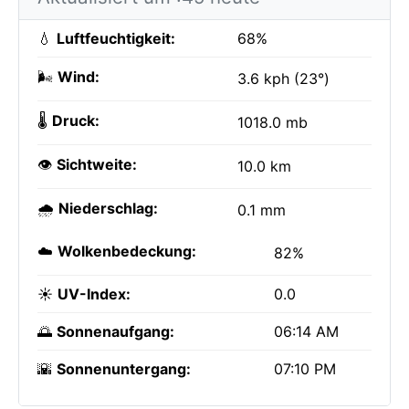
💧
Luftfeuchtigkeit:
68%
🌬️
Wind:
3.6 kph (23°)
🌡️
Druck:
1018.0 mb
👁️
Sichtweite:
10.0 km
🌧️
Niederschlag:
0.1 mm
☁️
Wolkenbedeckung:
82%
☀️
UV-Index:
0.0
🌅
Sonnenaufgang:
06:14 AM
🌇
Sonnenuntergang:
07:10 PM