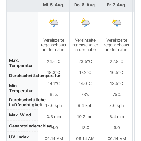
Mi. 5. Aug.
Do. 6. Aug.
Fr. 7. Aug.
S
Vereinzelte
Vereinzelte
Vereinzelte
V
regenschauer
regenschauer
regenschauer
re
in der nähe
in der nähe
in der nähe
i
Max.
24.6°C
23.5°C
22.8°C
Temperatur
18.3°C
17.2°C
16.5°C
Durchschnittstemperatur
14.1°C
14.0°C
13.5°C
Min.
Temperatur
62%
73%
75%
Durchschnittliche
Luftfeuchtigkeit
12.6 kph
9.4 kph
8.6 kph
Max. Wind
3.3 mm
10.2 mm
8.4 mm
Gesamtniederschlag
14.0
13.0
5.0
UV-Index
06:14 AM
06:14 AM
06:14 AM