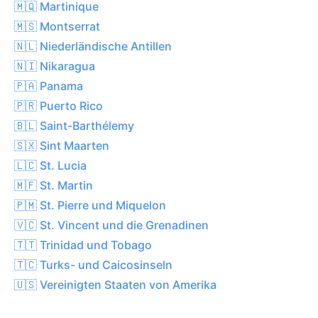
🇲🇶 Martinique
🇲🇸 Montserrat
🇳🇱 Niederländische Antillen
🇳🇮 Nikaragua
🇵🇦 Panama
🇵🇷 Puerto Rico
🇧🇱 Saint-Barthélemy
🇸🇽 Sint Maarten
🇱🇨 St. Lucia
🇲🇫 St. Martin
🇵🇲 St. Pierre und Miquelon
🇻🇨 St. Vincent und die Grenadinen
🇹🇹 Trinidad und Tobago
🇹🇨 Turks- und Caicosinseln
🇺🇸 Vereinigten Staaten von Amerika