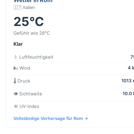
🇮🇹 Italien
25°C
Gefühlt wie 28°C
Klar
💧 Luftfeuchtigkeit
7
4 
🌬️ Wind
1013
🌡️ Druck
10.0
👁️ Sichtweite
☀️ UV-Index
Vollständige Vorhersage für Rom →