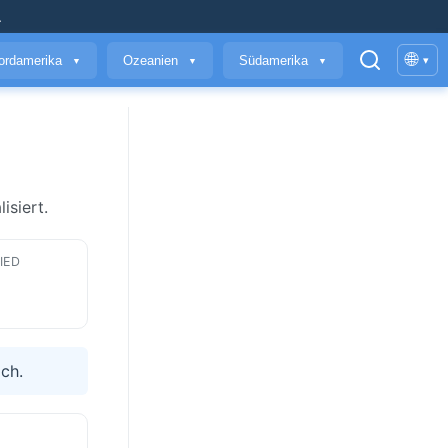
.
🌐
ordamerika
Ozeanien
Südamerika
▾
▼
▼
▼
isiert.
IED
ich.