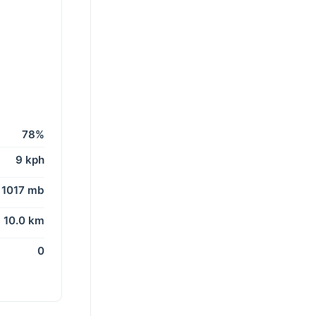
78%
9 kph
1017 mb
10.0 km
0