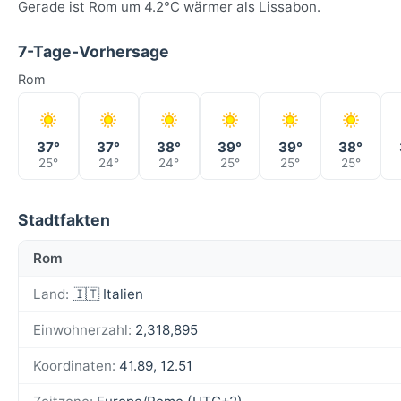
Gerade ist Rom um 4.2°C wärmer als Lissabon.
7-Tage-Vorhersage
Rom
37°
37°
38°
39°
39°
38°
25°
24°
24°
25°
25°
25°
Stadtfakten
Rom
Land:
🇮🇹 Italien
Einwohnerzahl:
2,318,895
Koordinaten:
41.89, 12.51