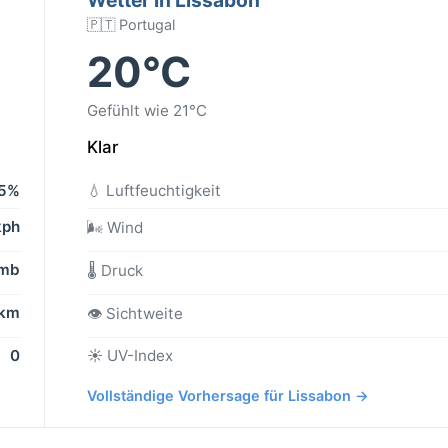
🇵🇹 Portugal
20°C
Gefühlt wie 21°C
Klar
5%
💧 Luftfeuchtigkeit
kph
🌬️ Wind
 mb
🌡️ Druck
 km
👁️ Sichtweite
0
☀️ UV-Index
Vollständige Vorhersage für Lissabon →