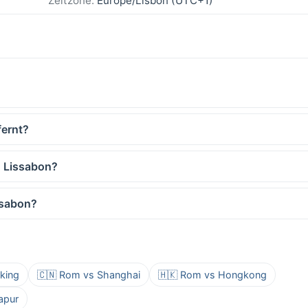
Zeitzone:
Europe/Lisbon (UTC+1)
fernt?
d Lissabon?
ssabon?
king
🇨🇳 Rom vs Shanghai
🇭🇰 Rom vs Hongkong
apur