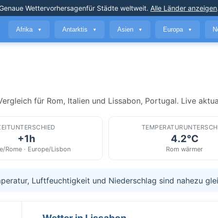
Genaue Wettervorhersagen
für Städte weltweit
.
Alle Länder anzeigen
Afrika
Antarktis
Asien
Europa
N
▼
▼
▼
▼
rgleich für Rom, Italien und Lissabon, Portugal. Live aktual
ZEITUNTERSCHIED
TEMPERATURUNTERSCH
+1h
4.2°C
e/Rome · Europe/Lisbon
Rom wärmer
peratur, Luftfeuchtigkeit und Niederschlag sind nahezu gle
Wetter in Lissabon