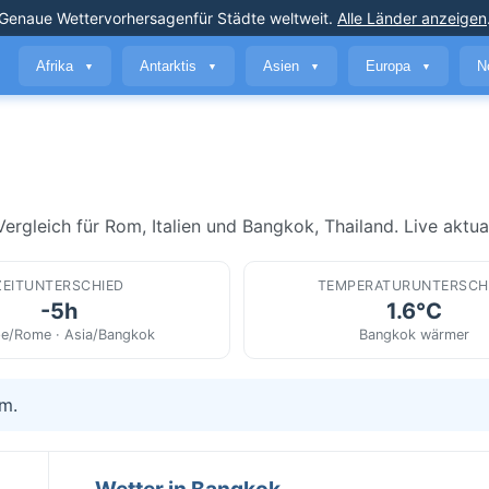
Genaue Wettervorhersagen
für Städte weltweit
.
Alle Länder anzeigen
Afrika
Antarktis
Asien
Europa
N
▼
▼
▼
▼
rgleich für Rom, Italien und Bangkok, Thailand. Live aktual
ZEITUNTERSCHIED
TEMPERATURUNTERSCH
-5h
1.6°C
e/Rome · Asia/Bangkok
Bangkok wärmer
om.
Wetter in Bangkok