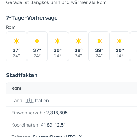
Gerade ist Bangkok um 1.6°C wärmer als Rom.
7-Tage-Vorhersage
Rom
37°
37°
36°
38°
39°
39°
24°
24°
24°
24°
24°
24°
Stadtfakten
Rom
Land:
🇮🇹 Italien
Einwohnerzahl:
2,318,895
Koordinaten:
41.89, 12.51