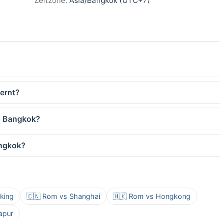
Zeitzone:
Asia/Bangkok (UTC+7)
ernt?
d Bangkok?
angkok?
king
🇨🇳 Rom vs Shanghai
🇭🇰 Rom vs Hongkong
apur