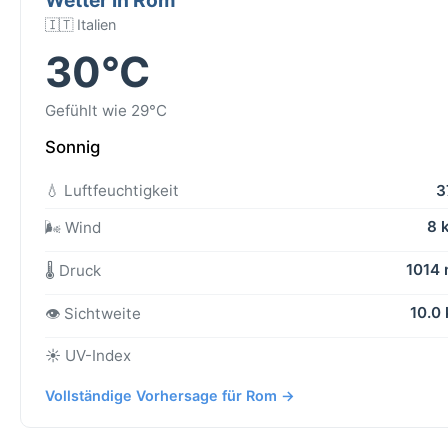
🇮🇹 Italien
30°C
Gefühlt wie 29°C
Sonnig
💧 Luftfeuchtigkeit
3
8 
🌬️ Wind
1014
🌡️ Druck
10.0
👁️ Sichtweite
☀️ UV-Index
Vollständige Vorhersage für Rom →