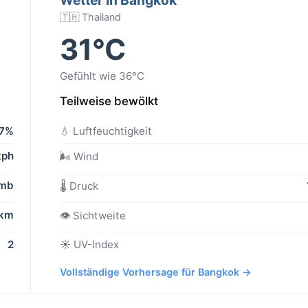
🇹🇭 Thailand
31°C
Gefühlt wie 36°C
Teilweise bewölkt
7%
💧 Luftfeuchtigkeit
kph
🌬️ Wind
 mb
🌡️ Druck
 km
👁️ Sichtweite
2
☀️ UV-Index
Vollständige Vorhersage für Bangkok →