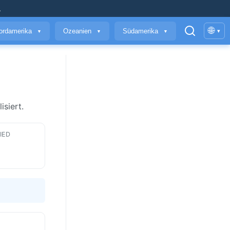
.
🌐
ordamerika
Ozeanien
Südamerika
▾
▼
▼
▼
isiert.
IED