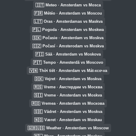
🇮🇹
Meteo · Amsterdam vs Mosca
🇫🇷
Météo · Amsterdam vs Moscou
🇱🇹
Oras · Amsterdamas vs Maskva
🇵🇱
Pogoda · Amsterdam vs Moskwa
🇸🇰
Počasie · Amsterdam vs Moskva
🇨🇿
Počasí · Amsterodam vs Moskva
🇫🇮
Sää · Amsterdam vs Moskova
🇵🇹
Tempo · Amesterdã vs Moscovo
🇻🇳
Thời tiết · Amsterdam vs Mát-xcơ-va
🇩🇰
Vejret · Amsterdam vs Moskva
🇷🇸
Vreme · Амстердам vs Москва
🇸🇮
Vreme · Amsterdam vs Moskva
🇷🇴
Vremea · Amsterdam vs Москова
🇸🇪
Vädret · Amsterdam vs Moskva
🇳🇴
Været · Amsterdam vs Moskau
🇬🇧🇺🇸
Weather · Amsterdam vs Moscow