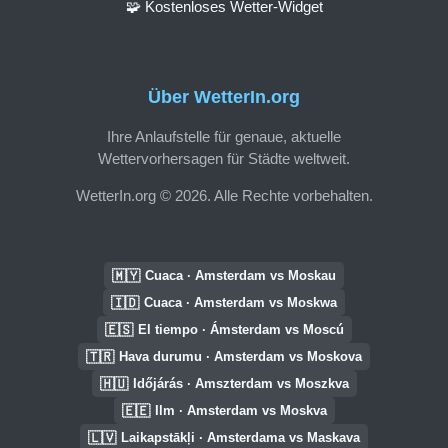
🧩 Kostenloses Wetter-Widget
Über WetterIn.org
Ihre Anlaufstelle für genaue, aktuelle
Wettervorhersagen für Städte weltweit.
WetterIn.org © 2026. Alle Rechte vorbehalten.
🇲🇾
Cuaca · Amsterdam vs Moskau
🇮🇩
Cuaca · Amsterdam vs Moskwa
🇪🇸
El tiempo · Ámsterdam vs Moscú
🇹🇷
Hava durumu · Amsterdam vs Moskova
🇭🇺
Időjárás · Amszterdam vs Moszkva
🇪🇪
Ilm · Amsterdam vs Moskva
🇱🇻
Laikapstākļi · Amsterdama vs Maskava