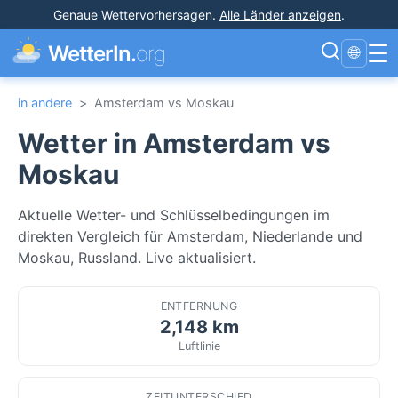
Genaue Wettervorhersagen
.
Alle Länder anzeigen
.
☰
WetterIn.
org
🌐
in andere
>
Amsterdam vs Moskau
Wetter in Amsterdam vs
Moskau
Aktuelle Wetter- und Schlüsselbedingungen im
direkten Vergleich für Amsterdam, Niederlande und
Moskau, Russland. Live aktualisiert.
ENTFERNUNG
2,148 km
Luftlinie
ZEITUNTERSCHIED