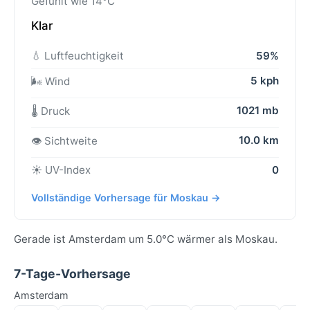
Gefühlt wie 14°C
Klar
💧 Luftfeuchtigkeit
59%
5 kph
🌬️ Wind
1021 mb
🌡️ Druck
10.0 km
👁️ Sichtweite
☀️ UV-Index
0
Vollständige Vorhersage für Moskau →
Gerade ist Amsterdam um 5.0°C wärmer als Moskau.
7-Tage-Vorhersage
Amsterdam