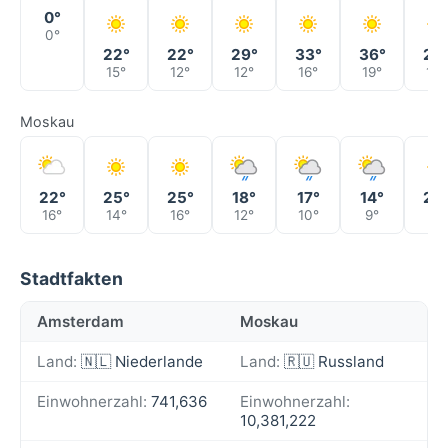
0°
0°
22°
22°
29°
33°
36°
27
15°
12°
12°
16°
19°
18°
Moskau
22°
25°
25°
18°
17°
14°
20
16°
14°
16°
12°
10°
9°
9°
Stadtfakten
Amsterdam
Moskau
Land:
🇳🇱 Niederlande
Land:
🇷🇺 Russland
Einwohnerzahl:
741,636
Einwohnerzahl:
10,381,222