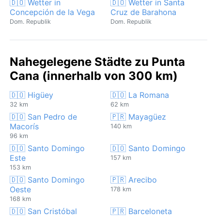
🇩🇴 Wetter in
🇩🇴 Wetter in Santa
Concepción de la Vega
Cruz de Barahona
Dom. Republik
Dom. Republik
Nahegelegene Städte zu Punta
Cana (innerhalb von 300 km)
🇩🇴 Higüey
🇩🇴 La Romana
32 km
62 km
🇩🇴 San Pedro de
🇵🇷 Mayagüez
Macorís
140 km
96 km
🇩🇴 Santo Domingo
🇩🇴 Santo Domingo
Este
157 km
153 km
🇩🇴 Santo Domingo
🇵🇷 Arecibo
Oeste
178 km
168 km
🇩🇴 San Cristóbal
🇵🇷 Barceloneta