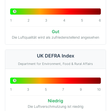
1
1
2
3
4
5
6
Gut
Die Luftqualität wird als zufriedenstellend angesehen
UK DEFRA Index
Department for Environment, Food & Rural Affairs
1
1
3
5
7
9
10
Niedrig
Die Luftverschmutzung ist niedrig