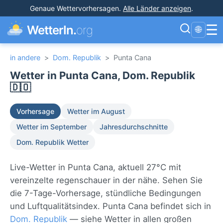
Genaue Wettervorhersagen
.
Alle Länder anzeigen
.
☰
WetterIn.
org
🌐
in andere
>
Dom. Republik
>
Punta Cana
Wetter in Punta Cana, Dom. Republik
🇩🇴
Vorhersage
Wetter im August
Wetter im September
Jahresdurchschnitte
Dom. Republik Wetter
Live-Wetter in Punta Cana, aktuell 27°C mit
vereinzelte regenschauer in der nähe. Sehen Sie
die 7-Tage-Vorhersage, stündliche Bedingungen
und Luftqualitätsindex. Punta Cana befindet sich in
Dom. Republik
— siehe Wetter in allen großen