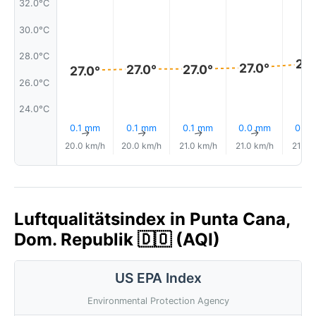
32.0°C
30.0°C
28.0°C
27.
27.0°
27.0°
27.0°
27.0°
26.0°C
24.0°C
0.1 mm
0.1 mm
0.1 mm
0.0 mm
0.0
↑
↑
↑
↑
20.0 km/h
20.0 km/h
21.0 km/h
21.0 km/h
21.0 
Luftqualitätsindex in Punta Cana,
Dom. Republik 🇩🇴 (AQI)
US EPA Index
Environmental Protection Agency