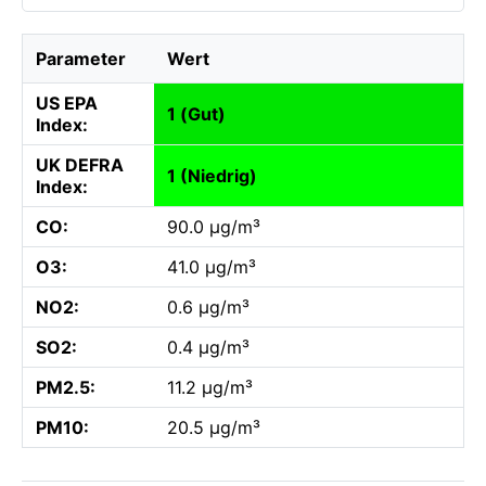
Parameter
Wert
US EPA
1 (Gut)
Index:
UK DEFRA
1 (Niedrig)
Index:
CO:
90.0 µg/m³
O3:
41.0 µg/m³
NO2:
0.6 µg/m³
SO2:
0.4 µg/m³
PM2.5:
11.2 µg/m³
PM10:
20.5 µg/m³