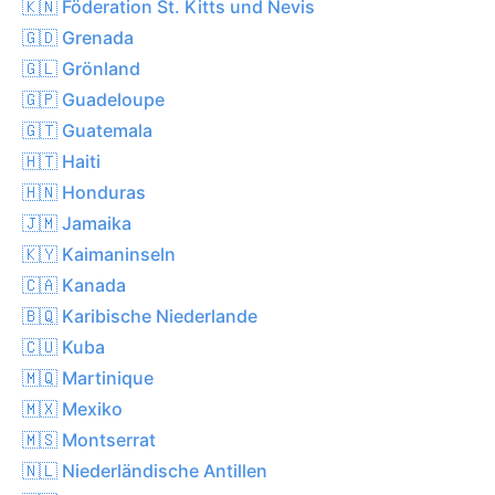
🇰🇳 Föderation St. Kitts und Nevis
🇬🇩 Grenada
🇬🇱 Grönland
🇬🇵 Guadeloupe
🇬🇹 Guatemala
🇭🇹 Haiti
🇭🇳 Honduras
🇯🇲 Jamaika
🇰🇾 Kaimaninseln
🇨🇦 Kanada
🇧🇶 Karibische Niederlande
🇨🇺 Kuba
🇲🇶 Martinique
🇲🇽 Mexiko
🇲🇸 Montserrat
🇳🇱 Niederländische Antillen