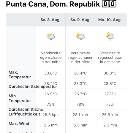
Punta Cana, Dom. Republik 🇩🇴
Sa. 8. Aug.
So. 9. Aug.
Mo. 10. Aug.
Di
Vereinzelte
Vereinzelte
Vereinzelte
V
regenschauer
regenschauer
regenschauer
re
in der nähe
in der nähe
in der nähe
i
Max.
30.6°C
30.4°C
30.8°C
Temperatur
28.4°C
28.3°C
28.8°C
Durchschnittstemperatur
26.9°C
26.7°C
27.3°C
Min.
Temperatur
75%
78%
75%
Durchschnittliche
Luftfeuchtigkeit
25.6 kph
28.1 kph
25.9 kph
Max. Wind
2.6 mm
5.5 mm
2.3 mm