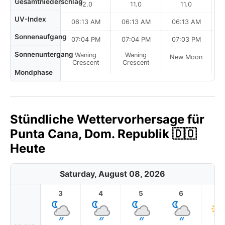
Gesamtniederschlag
12.0
11.0
11.0
UV-Index
06:13 AM
06:13 AM
06:13 AM
Sonnenaufgang
07:04 PM
07:04 PM
07:03 PM
Sonnenuntergang
Waning
Waning
New Moon
N
Crescent
Crescent
Mondphase
Stündliche Wettervorhersage für
Punta Cana, Dom. Republik 🇩🇴
Heute
Saturday, August 08, 2026
3
4
5
6
7