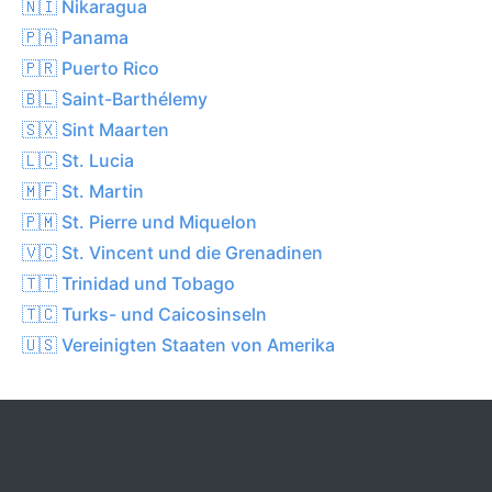
🇳🇮 Nikaragua
🇵🇦 Panama
🇵🇷 Puerto Rico
🇧🇱 Saint-Barthélemy
🇸🇽 Sint Maarten
🇱🇨 St. Lucia
🇲🇫 St. Martin
🇵🇲 St. Pierre und Miquelon
🇻🇨 St. Vincent und die Grenadinen
🇹🇹 Trinidad und Tobago
🇹🇨 Turks- und Caicosinseln
🇺🇸 Vereinigten Staaten von Amerika