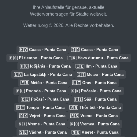
Ihre Anlaufstelle für genaue, aktuelle
Wettervorhersagen für Städte weltweit.
WetterIn.org © 2026. Alle Rechte vorbehalten.
🇲🇾
🇮🇩
Cuaca · Punta Cana
Cuaca · Punta Cana
🇪🇸
🇹🇷
El tiempo · Punta Cana
Hava durumu · Punta Cana
🇭🇺
🇪🇪
Időjárás · Punta Cana
Ilm · Punta Cana
🇱🇻
🇮🇹
Laikapstākļi · Punta Cana
Meteo · Punta Cana
🇫🇷
🇱🇹
Météo · Punta Cana
Oras · Punta Kana
🇵🇱
🇸🇰
Pogoda · Punta Cana
Počasie · Punta Cana
🇨🇿
🇫🇮
Počasí · Punta Cana
Sää · Punta Cana
🇵🇹
🇻🇳
Tempo · Punta Cana
Thời tiết · Punta Cana
🇩🇰
🇷🇸
Vejret · Punta Cana
Vreme · Punta Cana
🇸🇮
🇷🇴
Vreme · Punta Cana
Vremea · Punta Cana
🇸🇪
🇳🇴
Vädret · Punta Cana
Været · Punta Cana