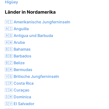
Higüey
Länder in Nordamerika
🇻🇮 Amerikanische Jungferninseln
🇦🇮 Anguilla
🇦🇬 Antigua und Barbuda
🇦🇼 Aruba
🇧🇸 Bahamas
🇧🇧 Barbados
🇧🇿 Belize
🇧🇲 Bermudas
🇻🇬 Britische Jungferninseln
🇨🇷 Costa Rica
🇨🇼 Curaçao
🇩🇲 Dominica
🇸🇻 El Salvador