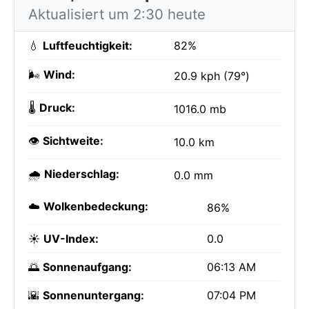
Aktualisiert um 2:30 heute
💧
Luftfeuchtigkeit:
82%
🌬️
Wind:
20.9 kph (79°)
🌡️
Druck:
1016.0 mb
👁️
Sichtweite:
10.0 km
🌧️
Niederschlag:
0.0 mm
☁️
Wolkenbedeckung:
86%
☀️
UV-Index:
0.0
🌅
Sonnenaufgang:
06:13 AM
🌇
Sonnenuntergang:
07:04 PM