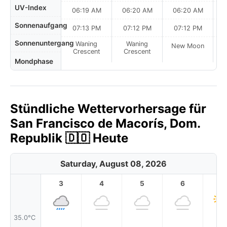
UV-Index
06:19 AM
06:20 AM
06:20 AM
0
Sonnenaufgang
07:13 PM
07:12 PM
07:12 PM
Sonnenuntergang
Waning
Waning
New Moon
N
Crescent
Crescent
Mondphase
Stündliche Wettervorhersage für
San Francisco de Macorís, Dom.
Republik 🇩🇴 Heute
Saturday, August 08, 2026
3
4
5
6
7
35.0°C