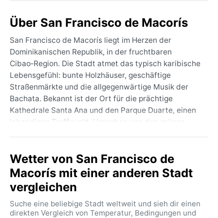
Über San Francisco de Macorís
San Francisco de Macorís liegt im Herzen der
Dominikanischen Republik, in der fruchtbaren
Cibao‑Region. Die Stadt atmet das typisch karibische
Lebensgefühl: bunte Holzhäuser, geschäftige
Straßenmärkte und die allgegenwärtige Musik der
Bachata. Bekannt ist der Ort für die prächtige
Kathedrale Santa Ana und den Parque Duarte, einen
lebendigen Treffpunkt. Umgeben von den grünen
Hügeln der Cordillera Septentrional, ist die
Landschaft von Reisfeldern und Kakaoplantagen
Wetter von San Francisco de
geprägt. Der Río Yuna fließt in der Nähe und versorgt
das fruchtbare Tal mit Wasser – eine Oase tropischer
Macorís mit einer anderen Stadt
Fülle.
vergleichen
Das Klima entspricht der Köppen‑Klassifikation Af –
Suche eine beliebige Stadt weltweit und sieh dir einen
tropisches Regenwaldklima. Ganzjährig herrschen
direkten Vergleich von Temperatur, Bedingungen und