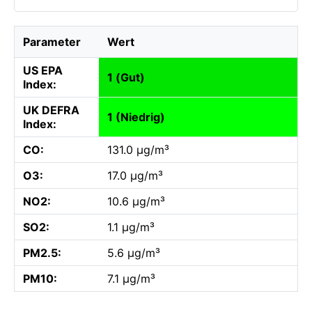
Parameter
Wert
US EPA
1 (Gut)
Index:
UK DEFRA
1 (Niedrig)
Index:
CO:
131.0 µg/m³
O3:
17.0 µg/m³
NO2:
10.6 µg/m³
SO2:
1.1 µg/m³
PM2.5:
5.6 µg/m³
PM10:
7.1 µg/m³