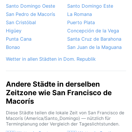
Santo Domingo Oeste
Santo Domingo Este
möglich. Insgesamt bietet das ganzjährig warme,
feuchte Klima eine intensive tropische Erfahrung, bei
San Pedro de Macorís
La Romana
der die Natur stets üppig und lebendig wirkt.
San Cristóbal
Puerto Plata
Higüey
Concepción de la Vega
Punta Cana
Santa Cruz de Barahona
Bonao
San Juan de la Maguana
Wetter in allen Städten in Dom. Republik
Andere Städte in derselben
Zeitzone wie San Francisco de
Macorís
Diese Städte teilen die lokale Zeit von San Francisco de
Macorís (America/Santo_Domingo) — nützlich für
Terminplanung oder Vergleich der Tageslichtstunden.