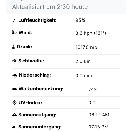
Aktualisiert um 2:30 heute
💧
Luftfeuchtigkeit:
95%
🌬️
Wind:
3.6 kph (161°)
🌡️
Druck:
1017.0 mb
👁️
Sichtweite:
2.0 km
🌧️
Niederschlag:
0.0 mm
☁️
Wolkenbedeckung:
74%
☀️
UV-Index:
0.0
🌅
Sonnenaufgang:
06:19 AM
🌇
Sonnenuntergang:
07:13 PM