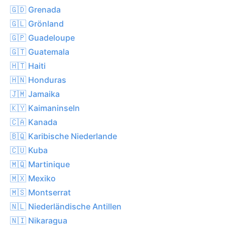
🇬🇩 Grenada
🇬🇱 Grönland
🇬🇵 Guadeloupe
🇬🇹 Guatemala
🇭🇹 Haiti
🇭🇳 Honduras
🇯🇲 Jamaika
🇰🇾 Kaimaninseln
🇨🇦 Kanada
🇧🇶 Karibische Niederlande
🇨🇺 Kuba
🇲🇶 Martinique
🇲🇽 Mexiko
🇲🇸 Montserrat
🇳🇱 Niederländische Antillen
🇳🇮 Nikaragua