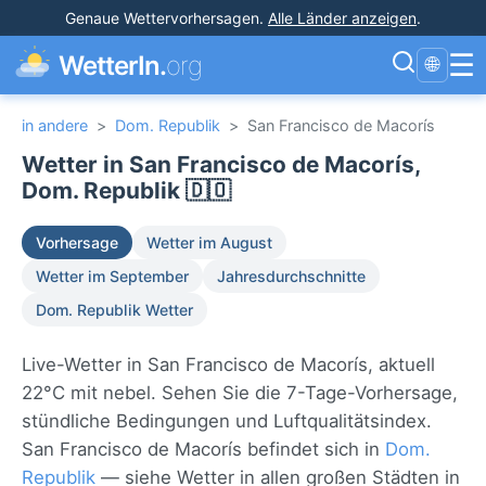
Genaue Wettervorhersagen
.
Alle Länder anzeigen
.
☰
WetterIn.
org
🌐
in andere
>
Dom. Republik
>
San Francisco de Macorís
Wetter in San Francisco de Macorís,
Dom. Republik 🇩🇴
Vorhersage
Wetter im August
Wetter im September
Jahresdurchschnitte
Dom. Republik Wetter
Live-Wetter in San Francisco de Macorís, aktuell
22°C mit nebel. Sehen Sie die 7-Tage-Vorhersage,
stündliche Bedingungen und Luftqualitätsindex.
San Francisco de Macorís befindet sich in
Dom.
Republik
— siehe Wetter in allen großen Städten in