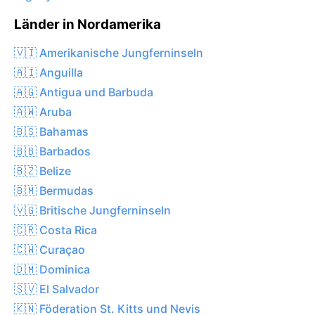
Länder in Nordamerika
🇻🇮 Amerikanische Jungferninseln
🇦🇮 Anguilla
🇦🇬 Antigua und Barbuda
🇦🇼 Aruba
🇧🇸 Bahamas
🇧🇧 Barbados
🇧🇿 Belize
🇧🇲 Bermudas
🇻🇬 Britische Jungferninseln
🇨🇷 Costa Rica
🇨🇼 Curaçao
🇩🇲 Dominica
🇸🇻 El Salvador
🇰🇳 Föderation St. Kitts und Nevis