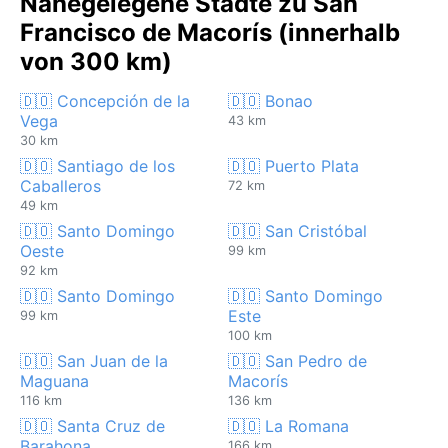
Nahegelegene Städte zu San
Francisco de Macorís (innerhalb
von 300 km)
🇩🇴 Concepción de la
🇩🇴 Bonao
Vega
43 km
30 km
🇩🇴 Santiago de los
🇩🇴 Puerto Plata
Caballeros
72 km
49 km
🇩🇴 Santo Domingo
🇩🇴 San Cristóbal
Oeste
99 km
92 km
🇩🇴 Santo Domingo
🇩🇴 Santo Domingo
Este
99 km
100 km
🇩🇴 San Juan de la
🇩🇴 San Pedro de
Maguana
Macorís
116 km
136 km
🇩🇴 Santa Cruz de
🇩🇴 La Romana
Barahona
166 km