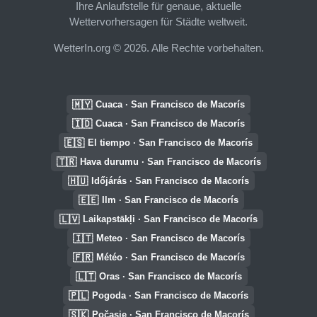
Ihre Anlaufstelle für genaue, aktuelle
Wettervorhersagen für Städte weltweit.
WetterIn.org © 2026. Alle Rechte vorbehalten.
🇲🇾
Cuaca · San Francisco de Macorís
🇮🇩
Cuaca · San Francisco de Macorís
🇪🇸
El tiempo · San Francisco de Macorís
🇹🇷
Hava durumu · San Francisco de Macorís
🇭🇺
Időjárás · San Francisco de Macorís
🇪🇪
Ilm · San Francisco de Macorís
🇱🇻
Laikapstākļi · San Francisco de Macorís
🇮🇹
Meteo · San Francisco de Macorís
🇫🇷
Météo · San Francisco de Macorís
🇱🇹
Oras · San Francisco de Macorís
🇵🇱
Pogoda · San Francisco de Macorís
🇸🇰
Počasie · San Francisco de Macorís