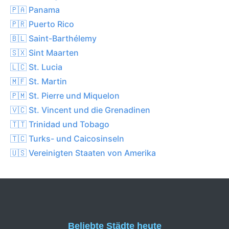
🇵🇦 Panama
🇵🇷 Puerto Rico
🇧🇱 Saint-Barthélemy
🇸🇽 Sint Maarten
🇱🇨 St. Lucia
🇲🇫 St. Martin
🇵🇲 St. Pierre und Miquelon
🇻🇨 St. Vincent und die Grenadinen
🇹🇹 Trinidad und Tobago
🇹🇨 Turks- und Caicosinseln
🇺🇸 Vereinigten Staaten von Amerika
Beliebte Städte heute