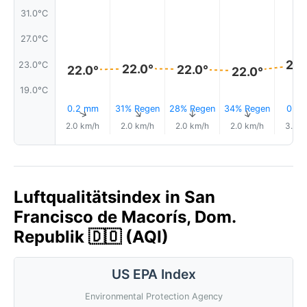
31.0°C
27.0°C
23.
23.0°C
22.0°
22.0°
22.0°
22.0°
19.0°C
0.2 mm
31% Regen
28% Regen
34% Regen
0.0
↑
↑
↑
↑
2.0 km/h
2.0 km/h
2.0 km/h
2.0 km/h
3.0 k
Luftqualitätsindex in San
Francisco de Macorís, Dom.
Republik 🇩🇴 (AQI)
US EPA Index
Environmental Protection Agency