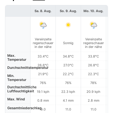
Sa. 8. Aug.
So. 9. Aug.
Mo. 10. Aug.
Di
Vereinzelte
Vereinzelte
V
regenschauer
Sonnig
regenschauer
re
in der nähe
in der nähe
i
Max.
33.4°C
34.8°C
33.8°C
Temperatur
26.6°C
27.0°C
26.8°C
Durchschnittstemperatur
21.9°C
22.2°C
22.3°C
Min.
Temperatur
76%
76%
78%
Durchschnittliche
Luftfeuchtigkeit
19.1 kph
22.3 kph
20.9 kph
Max. Wind
0.8 mm
4.1 mm
2.8 mm
Gesamtniederschlag
9.0
11.0
11.0