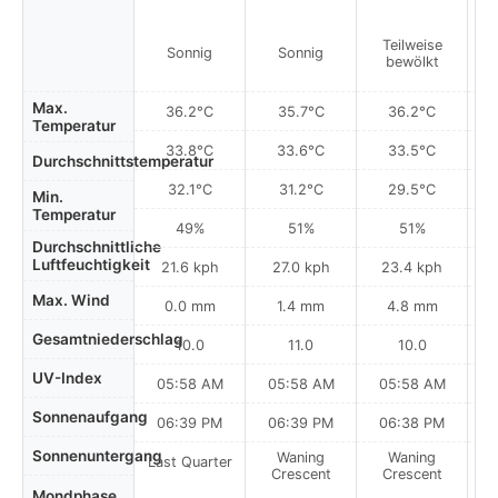
Teilweise
Sonnig
Sonnig
bewölkt
Max.
36.2°C
35.7°C
36.2°C
Temperatur
33.8°C
33.6°C
33.5°C
Durchschnittstemperatur
32.1°C
31.2°C
29.5°C
Min.
Temperatur
49%
51%
51%
Durchschnittliche
Luftfeuchtigkeit
21.6 kph
27.0 kph
23.4 kph
Max. Wind
0.0 mm
1.4 mm
4.8 mm
Gesamtniederschlag
10.0
11.0
10.0
UV-Index
05:58 AM
05:58 AM
05:58 AM
0
Sonnenaufgang
06:39 PM
06:39 PM
06:38 PM
Sonnenuntergang
Waning
Waning
Last Quarter
Crescent
Crescent
Mondphase