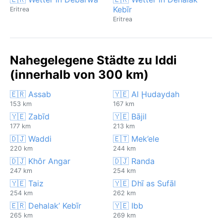
Kebīr
Eritrea
Eritrea
Nahegelegene Städte zu Iddi
(innerhalb von 300 km)
🇪🇷 Assab
🇾🇪 Al Ḩudaydah
153 km
167 km
🇾🇪 Zabīd
🇾🇪 Bājil
177 km
213 km
🇩🇯 Waddi
🇪🇹 Mek’ele
220 km
244 km
🇩🇯 Khôr Angar
🇩🇯 Randa
247 km
254 km
🇾🇪 Taiz
🇾🇪 Dhī as Sufāl
254 km
262 km
🇪🇷 Dehalak’ Kebīr
🇾🇪 Ibb
265 km
269 km