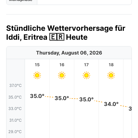
Stündliche Wettervorhersage für
Iddi, Eritrea 🇪🇷 Heute
Thursday, August 06, 2026
15
16
17
18
1
37.0°C
35.0°
35.0°C
35.0°
35.0°
34.0°
33.
33.0°C
31.0°C
29.0°C