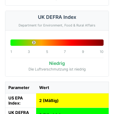
UK DEFRA Index
Department for Environment, Food & Rural Affairs
3
1
3
5
7
9
10
Niedrig
Die Luftverschmutzung ist niedrig
Parameter
Wert
US EPA
2 (Mäßig)
Index:
UK DEFRA