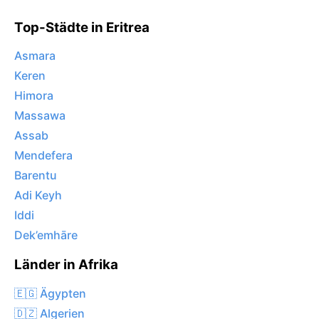
Top-Städte in Eritrea
Asmara
Keren
Himora
Massawa
Assab
Mendefera
Barentu
Adi Keyh
Iddi
Dek’emhāre
Länder in Afrika
🇪🇬 Ägypten
🇩🇿 Algerien