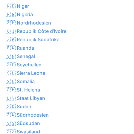
🇳🇪 Niger
🇳🇬 Nigeria
🇿🇲 Nordrhodesien
🇨🇮 Republik Côte d’Ivoire
🇿🇦 Republik Südafrika
🇷🇼 Ruanda
🇸🇳 Senegal
🇸🇨 Seychellen
🇸🇱 Sierra Leone
🇸🇴 Somalia
🇸🇭 St. Helena
🇱🇾 Staat Libyen
🇸🇩 Sudan
🇿🇼 Südrhodesien
🇸🇸 Südsudan
🇸🇿 Swasiland