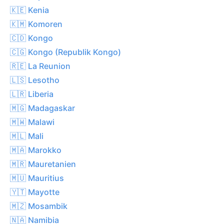
🇰🇪 Kenia
🇰🇲 Komoren
🇨🇩 Kongo
🇨🇬 Kongo (Republik Kongo)
🇷🇪 La Reunion
🇱🇸 Lesotho
🇱🇷 Liberia
🇲🇬 Madagaskar
🇲🇼 Malawi
🇲🇱 Mali
🇲🇦 Marokko
🇲🇷 Mauretanien
🇲🇺 Mauritius
🇾🇹 Mayotte
🇲🇿 Mosambik
🇳🇦 Namibia