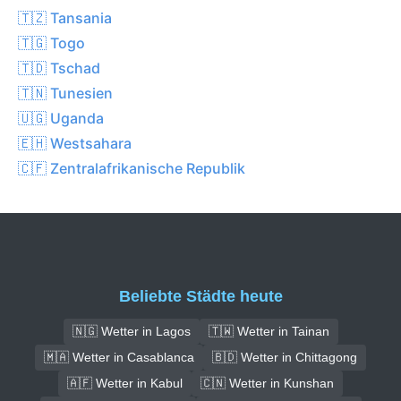
🇹🇿 Tansania
🇹🇬 Togo
🇹🇩 Tschad
🇹🇳 Tunesien
🇺🇬 Uganda
🇪🇭 Westsahara
🇨🇫 Zentralafrikanische Republik
Beliebte Städte heute
🇳🇬 Wetter in Lagos
🇹🇼 Wetter in Tainan
🇲🇦 Wetter in Casablanca
🇧🇩 Wetter in Chittagong
🇦🇫 Wetter in Kabul
🇨🇳 Wetter in Kunshan