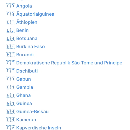
🇦🇴 Angola
🇬🇶 Äquatorialguinea
🇪🇹 Äthiopien
🇧🇯 Benin
🇧🇼 Botsuana
🇧🇫 Burkina Faso
🇧🇮 Burundi
🇸🇹 Demokratische Republik São Tomé und Príncipe
🇩🇯 Dschibuti
🇬🇦 Gabun
🇬🇲 Gambia
🇬🇭 Ghana
🇬🇳 Guinea
🇬🇼 Guinea-Bissau
🇨🇲 Kamerun
🇨🇻 Kapverdische Inseln