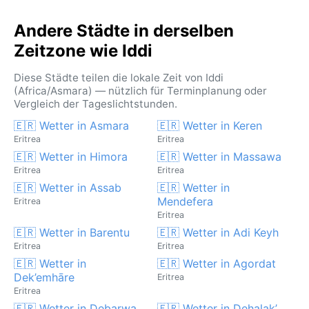
auf; die größte Herausforderung bleibt die
unerbittliche Hitze, die den Takt des Lebens in dieser
Andere Städte in derselben
abgeschiedenen Oase am Roten Meer vorgibt.
Zeitzone wie Iddi
Diese Städte teilen die lokale Zeit von Iddi
(Africa/Asmara) — nützlich für Terminplanung oder
Vergleich der Tageslichtstunden.
🇪🇷 Wetter in Asmara
🇪🇷 Wetter in Keren
Eritrea
Eritrea
🇪🇷 Wetter in Himora
🇪🇷 Wetter in Massawa
Eritrea
Eritrea
🇪🇷 Wetter in Assab
🇪🇷 Wetter in
Mendefera
Eritrea
Eritrea
🇪🇷 Wetter in Barentu
🇪🇷 Wetter in Adi Keyh
Eritrea
Eritrea
🇪🇷 Wetter in
🇪🇷 Wetter in Agordat
Dek’emhāre
Eritrea
Eritrea
🇪🇷 Wetter in Debarwa
🇪🇷 Wetter in Dehalak’