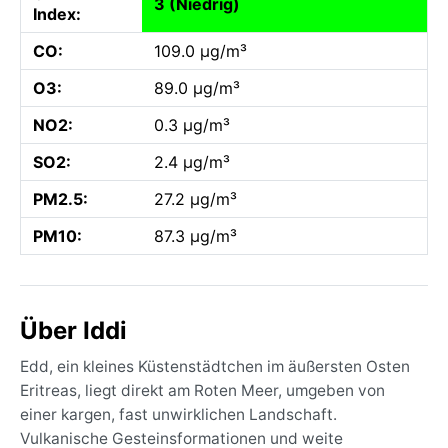
3 (Niedrig)
Index:
CO:
109.0 µg/m³
O3:
89.0 µg/m³
NO2:
0.3 µg/m³
SO2:
2.4 µg/m³
PM2.5:
27.2 µg/m³
PM10:
87.3 µg/m³
Über Iddi
Edd, ein kleines Küstenstädtchen im äußersten Osten
Eritreas, liegt direkt am Roten Meer, umgeben von
einer kargen, fast unwirklichen Landschaft.
Vulkanische Gesteinsformationen und weite