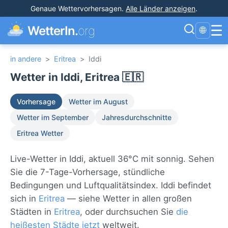
Genaue Wettervorhersagen
.
Alle Länder anzeigen
.
☰
WetterIn.
org
🌐
in andere
>
Eritrea
>
Iddi
Wetter in Iddi, Eritrea 🇪🇷
Vorhersage
Wetter im August
Wetter im September
Jahresdurchschnitte
Eritrea Wetter
Live-Wetter in Iddi, aktuell 36°C mit sonnig. Sehen
Sie die 7-Tage-Vorhersage, stündliche
Bedingungen und Luftqualitätsindex. Iddi befindet
sich in
Eritrea
— siehe Wetter in allen großen
Städten in
Eritrea
, oder durchsuchen Sie
die
heißesten Städte jetzt
weltweit.