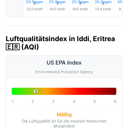
2% Regen
2% Regen
2% Regen
3% Regen
4% Re
↑
↑
↑
↑
↑
22.0 km/h
19.0 km/h
18.0 km/h
13.0 km/h
9.0 k
Luftqualitätsindex in Iddi, Eritrea
🇪🇷 (AQI)
US EPA Index
Environmental Protection Agency
2
1
2
3
4
5
6
Mäßig
Die Luftqualität ist für die meisten Menschen
akzeptabel