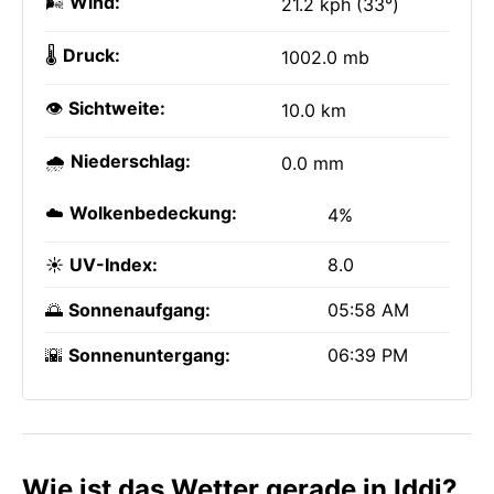
🌬️
Wind:
21.2 kph (33°)
🌡️
Druck:
1002.0 mb
👁️
Sichtweite:
10.0 km
🌧️
Niederschlag:
0.0 mm
☁️
Wolkenbedeckung:
4%
☀️
UV-Index:
8.0
🌅
Sonnenaufgang:
05:58 AM
🌇
Sonnenuntergang:
06:39 PM
Wie ist das Wetter gerade in Iddi?