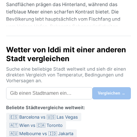
Sandflächen prägen das Hinterland, während das
tiefblaue Meer einen scharfen Kontrast bietet. Die
Bevölkerung lebt hauptsächlich vom Fischfang und
vom kleinen Hafen. Bekannte Sehenswürdigkeiten
gibt es kaum, vielmehr besticht der Ort durch seine
Abgeschiedenheit und die authentische, unberührte
Wetter von Iddi mit einer anderen
Atmosphäre, fernab touristischer Pfade. Edd ist ein
stiller Beobachter der geologischen Extreme dieser
Stadt vergleichen
Region, nahe der Danakil-Senke, einem der heißesten
Suche eine beliebige Stadt weltweit und sieh dir einen
Orte der Erde.
direkten Vergleich von Temperatur, Bedingungen und
Vorhersagen an.
Das Klima ist nach der Köppen-Klassifikation als
heißes Wüstenklima (BWh) einzuordnen. Die Sommer
Vergleichen →
sind extrem heiß, mit Durchschnittstemperaturen weit
über 40 °C, begleitet von einer hohen
Beliebte Städtevergleiche weltweit:
Luftfeuchtigkeit durch die unmittelbare Meeresnähe
🇪🇸 Barcelona vs 🇺🇸 Las Vegas
– eine drückende Mischung. Die Wintermonate
bleiben warm, mit Tagestemperaturen um 30 °C, und
🇦🇹 Wien vs 🇨🇦 Toronto
auch nachts kühlt es selten unter 20 °C ab. Regen
🇦🇺 Melbourne vs 🇮🇩 Jakarta