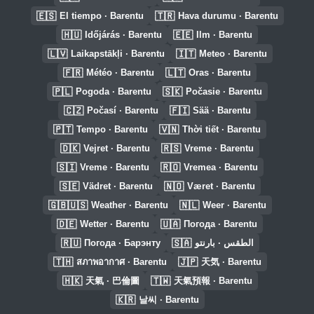
🇪🇸
🇹🇷
El tiempo · Barentu
Hava durumu · Barentu
🇭🇺
🇪🇪
Időjárás · Barentu
Ilm · Barentu
🇱🇻
🇮🇹
Laikapstākļi · Barentu
Meteo · Barentu
🇫🇷
🇱🇹
Météo · Barentu
Oras · Barentu
🇵🇱
🇸🇰
Pogoda · Barentu
Počasie · Barentu
🇨🇿
🇫🇮
Počasí · Barentu
Sää · Barentu
🇵🇹
🇻🇳
Tempo · Barentu
Thời tiết · Barentu
🇩🇰
🇷🇸
Vejret · Barentu
Vreme · Barentu
🇸🇮
🇷🇴
Vreme · Barentu
Vremea · Barentu
🇸🇪
🇳🇴
Vädret · Barentu
Været · Barentu
🇬🇧🇺🇸
🇳🇱
Weather · Barentu
Weer · Barentu
🇩🇪
🇺🇦
Wetter · Barentu
Погода · Barentu
🇷🇺
🇸🇦
Погода · Барэнту
الطقس · بارنتو
🇹🇭
🇯🇵
สภาพอากาศ · Barentu
天気 · Barentu
🇭🇰
🇹🇼
天氣 · 巴倫圖
天氣預報 · Barentu
🇰🇷
날씨 · Barentu