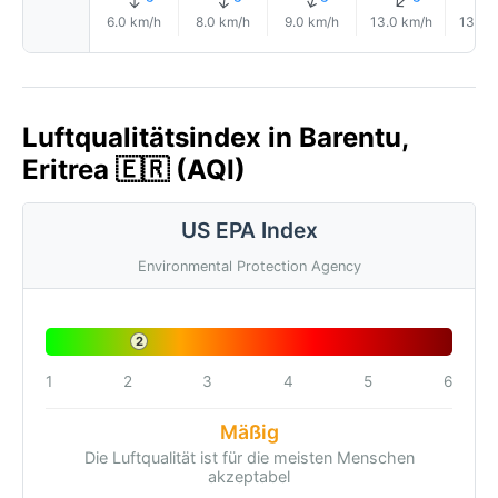
↑
↑
↑
↑
6.0 km/h
8.0 km/h
9.0 km/h
13.0 km/h
13.0 
Luftqualitätsindex in Barentu,
Eritrea 🇪🇷 (AQI)
US EPA Index
Environmental Protection Agency
2
1
2
3
4
5
6
Mäßig
Die Luftqualität ist für die meisten Menschen
akzeptabel