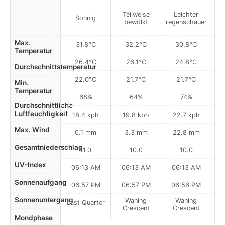
Teilweise
Leichter
Sonnig
bewölkt
regenschauer
Max.
31.8°C
32.2°C
30.8°C
Temperatur
26.4°C
26.1°C
24.8°C
Durchschnittstemperatur
22.0°C
21.7°C
21.7°C
Min.
Temperatur
68%
64%
74%
Durchschnittliche
Luftfeuchtigkeit
18.4 kph
19.8 kph
22.7 kph
Max. Wind
0.1 mm
3.3 mm
22.8 mm
Gesamtniederschlag
11.0
10.0
10.0
UV-Index
06:13 AM
06:13 AM
06:13 AM
Sonnenaufgang
06:57 PM
06:57 PM
06:56 PM
Sonnenuntergang
Waning
Waning
Last Quarter
Crescent
Crescent
Mondphase