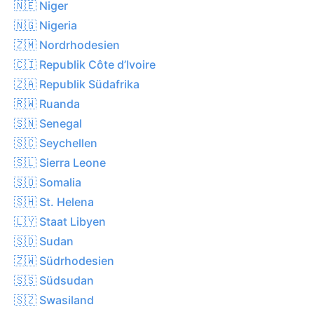
🇳🇪 Niger
🇳🇬 Nigeria
🇿🇲 Nordrhodesien
🇨🇮 Republik Côte d’Ivoire
🇿🇦 Republik Südafrika
🇷🇼 Ruanda
🇸🇳 Senegal
🇸🇨 Seychellen
🇸🇱 Sierra Leone
🇸🇴 Somalia
🇸🇭 St. Helena
🇱🇾 Staat Libyen
🇸🇩 Sudan
🇿🇼 Südrhodesien
🇸🇸 Südsudan
🇸🇿 Swasiland