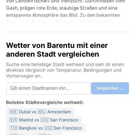
von Landwirtschaft und Viehzucht. Durchflossen vom
Gash, prägen rote Erde, staubige Straßen und eine
entspannte Atmosphäre das Bild. Zu den bekannten
Sehenswürdigkeiten zählen die lebhaften Märkte und
traditionellen Dörfer der Umgebung. Die geografische
Lage im Tiefland sorgt für heiße Temperaturen und
Wetter von Barentu mit einer
eine karge, aber faszinierende Landschaft.
anderen Stadt vergleichen
Das Klima der Stadt ist heißes Halbwüstenklima
(Köppen BSh). Die Sommer sind extrem heiß mit
Suche eine beliebige Stadt weltweit und sieh dir einen
Tageshöchstwerten oft über 40 Grad Celsius und
direkten Vergleich von Temperatur, Bedingungen und
Vorhersagen an.
nahezu wolkenlosem Himmel. Die Winter dagegen
sind angenehm warm, mit Temperaturen um 20 bis 30
Vergleichen →
Grad, die Nächte können kühl ausfallen. Die jährliche
Niederschlagsmenge ist gering und konzentriert sich
Beliebte Städtevergleiche weltweit:
auf eine kurze Regenzeit von Juli bis September, dann
🇦🇪 Dubai vs 🇳🇱 Amsterdam
können heftige, aber seltene Gewitter auftreten. Die
Luftfeuchtigkeit ist meist niedrig, was die Hitze
🇪🇸 Madrid vs 🇺🇸 San Francisco
erträglicher macht. Als Reisegepäck empfiehlt sich
🇹🇭 Bangkok vs 🇺🇸 San Francisco
leichte, atmungsaktive Kleidung aus Baumwolle, eine