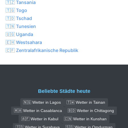
🇹🇿 Tansania
🇹🇬 Togo
🇹🇩 Tschad
🇹🇳 Tunesien
🇺🇬 Uganda
🇪🇭 Westsahara
🇨🇫 Zentralafrikanische Republik
Beliebte Städte heute
🇳🇬 Wetter in Lagos
🇹🇼 Wetter in Tainan
🇲🇦 Wetter in Casablanca
🇧🇩 Wetter in Chittagong
🇦🇫 Wetter in Kabul
🇨🇳 Wetter in Kunshan
🇮🇩 Wetter in Surabaya
🇸🇩 Wetter in Omdurman