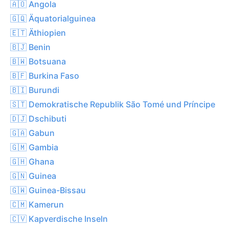
🇦🇴 Angola
🇬🇶 Äquatorialguinea
🇪🇹 Äthiopien
🇧🇯 Benin
🇧🇼 Botsuana
🇧🇫 Burkina Faso
🇧🇮 Burundi
🇸🇹 Demokratische Republik São Tomé und Príncipe
🇩🇯 Dschibuti
🇬🇦 Gabun
🇬🇲 Gambia
🇬🇭 Ghana
🇬🇳 Guinea
🇬🇼 Guinea-Bissau
🇨🇲 Kamerun
🇨🇻 Kapverdische Inseln