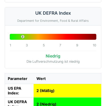
UK DEFRA Index
Department for Environment, Food & Rural Affairs
2
1
3
5
7
9
10
Niedrig
Die Luftverschmutzung ist niedrig
Parameter
Wert
US EPA
2 (Mäßig)
Index:
UK DEFRA
2 (Niedrig)