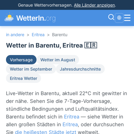
Genaue Wettervorhersagen
.
Alle Länder anzeigen
.
☰
WetterIn.
org
🌐
in andere
>
Eritrea
>
Barentu
Wetter in Barentu, Eritrea 🇪🇷
Vorhersage
Wetter im August
Wetter im September
Jahresdurchschnitte
Eritrea Wetter
Live-Wetter in Barentu, aktuell 22°C mit gewitter in
der nähe. Sehen Sie die 7-Tage-Vorhersage,
stündliche Bedingungen und Luftqualitätsindex.
Barentu befindet sich in
Eritrea
— siehe Wetter in
allen großen Städten in
Eritrea
, oder durchsuchen
Sie
die heißesten Städte jetzt
weltweit.