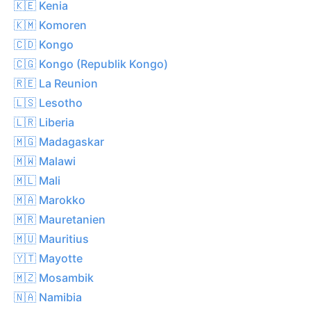
🇰🇪 Kenia
🇰🇲 Komoren
🇨🇩 Kongo
🇨🇬 Kongo (Republik Kongo)
🇷🇪 La Reunion
🇱🇸 Lesotho
🇱🇷 Liberia
🇲🇬 Madagaskar
🇲🇼 Malawi
🇲🇱 Mali
🇲🇦 Marokko
🇲🇷 Mauretanien
🇲🇺 Mauritius
🇾🇹 Mayotte
🇲🇿 Mosambik
🇳🇦 Namibia