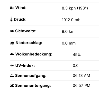
🌬️
Wind:
8.3 kph (193°)
🌡️
Druck:
1012.0 mb
👁️
Sichtweite:
9.0 km
🌧️
Niederschlag:
0.0 mm
☁️
Wolkenbedeckung:
49%
☀️
UV-Index:
0.0
🌅
Sonnenaufgang:
06:13 AM
🌇
Sonnenuntergang:
06:57 PM