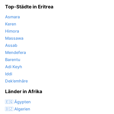
Top-Städte in Eritrea
Asmara
Keren
Himora
Massawa
Assab
Mendefera
Barentu
Adi Keyh
Iddi
Dek’emhāre
Länder in Afrika
🇪🇬 Ägypten
🇩🇿 Algerien