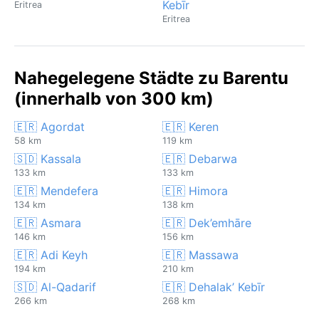
Kebīr
Eritrea
Eritrea
Nahegelegene Städte zu Barentu
(innerhalb von 300 km)
🇪🇷 Agordat
🇪🇷 Keren
58 km
119 km
🇸🇩 Kassala
🇪🇷 Debarwa
133 km
133 km
🇪🇷 Mendefera
🇪🇷 Himora
134 km
138 km
🇪🇷 Asmara
🇪🇷 Dek’emhāre
146 km
156 km
🇪🇷 Adi Keyh
🇪🇷 Massawa
194 km
210 km
🇸🇩 Al-Qadarif
🇪🇷 Dehalak’ Kebīr
266 km
268 km