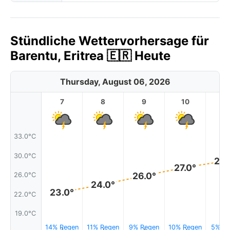
Stündliche Wettervorhersage für
Barentu, Eritrea 🇪🇷 Heute
Thursday, August 06, 2026
7
8
9
10
11
33.0°C
30.0°C
28.
27.0°
26.0°
26.0°C
24.0°
23.0°
22.0°C
19.0°C
14% Regen
11% Regen
9% Regen
10% Regen
5% Re