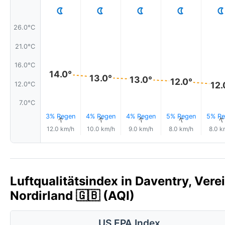
26.0°C
21.0°C
16.0°C
14.0°
13.0°
13.0°
12.0°
12.
12.0°C
7.0°C
3% Regen
4% Regen
4% Regen
5% Regen
5% Re
↑
↑
↑
↑
12.0 km/h
10.0 km/h
9.0 km/h
8.0 km/h
8.0 k
Luftqualitätsindex in Daventry, Ver
Nordirland 🇬🇧 (AQI)
US EPA Index