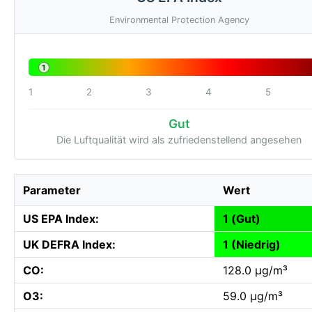
Environmental Protection Agency
1
1
2
3
4
5
Gut
Die Luftqualität wird als zufriedenstellend angesehen
Parameter
Wert
US EPA Index:
1 (Gut)
UK DEFRA Index:
1 (Niedrig)
CO:
128.0 µg/m³
O3:
59.0 µg/m³