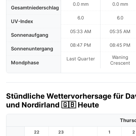
0.0 mm
0.0 mm
Gesamtniederschlag
6.0
6.0
UV-Index
05:33 AM
05:35 AM
Sonnenaufgang
08:47 PM
08:45 PM
Sonnenuntergang
Waning
Last Quarter
Mondphase
Crescent
Stündliche Wettervorhersage für Dav
und Nordirland 🇬🇧 Heute
Thursd
22
23
1
2