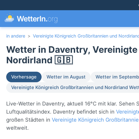
WetterIn.
org
in andere
>
Vereinigte Königreich Großbritannien und Nordirlan
Wetter in Daventry, Vereinigt
Nordirland 🇬🇧
Vorhersage
Wetter im August
Wetter im Septemb
Vereinigte Königreich Großbritannien und Nordirland Wet
Live-Wetter in Daventry, aktuell 16°C mit klar. Sehe
Luftqualitätsindex. Daventry befindet sich in
Vereinigt
großen Städten in
Vereinigte Königreich Großbritanni
weltweit.