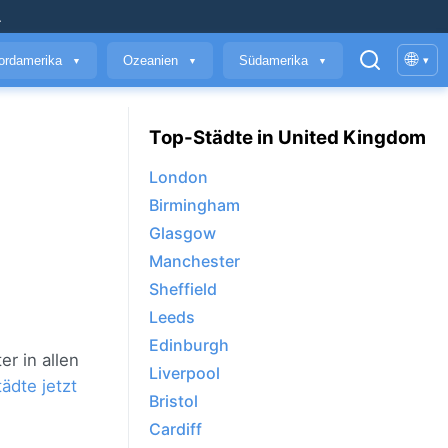
.
🌐
ordamerika
Ozeanien
Südamerika
▾
▼
▼
▼
Top-Städte in United Kingdom
London
Birmingham
Glasgow
Manchester
Sheffield
Leeds
Edinburgh
r in allen
Liverpool
ädte jetzt
Bristol
Cardiff