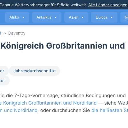
Genaue Wettervorhersagen
für Städte weltweit
.
Alle Länder anzeigen
Afrika
Antarktis
Asien
Europa
N
▼
▼
▼
▼
d
>
Daventry
e Königreich Großbritannien und
er
Jahresdurchschnitte
ter
n Sie die 7-Tage-Vorhersage, stündliche Bedingungen und
e Königreich Großbritannien und Nordirland
— siehe Wette
en und Nordirland
, oder durchsuchen Sie
die heißesten St