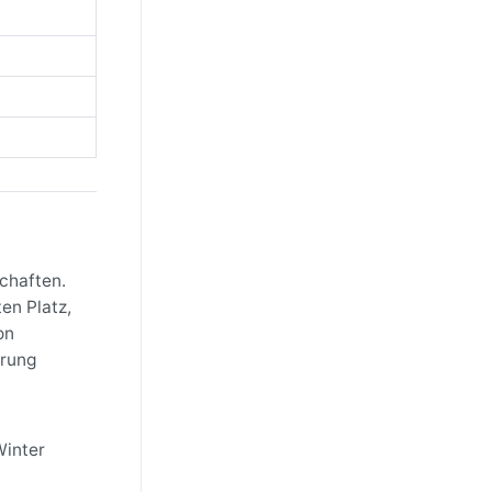
chaften.
en Platz,
on
prung
Winter