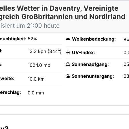
lles Wetter in Daventry, Vereinigte
greich Großbritannien und Nordirland
lisiert um 21:00 heute
feuchtigkeit:
52%
☁️
Wolkenbedeckung:
8
:
13.3 kph (344°)
☀️
UV-Index:
0.
🌅
Sonnenaufgang:
05
k:
1024.0 mb
🌇
Sonnenuntergang:
08
tweite:
10.0 km
erschlag:
0.0 mm
ry?