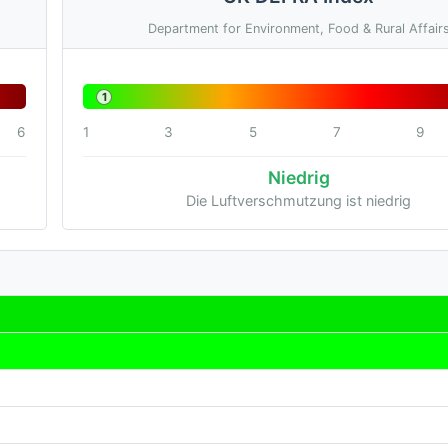
Department for Environment, Food & Rural Affair
1
6
1
3
5
7
9
Niedrig
Die Luftverschmutzung ist niedrig