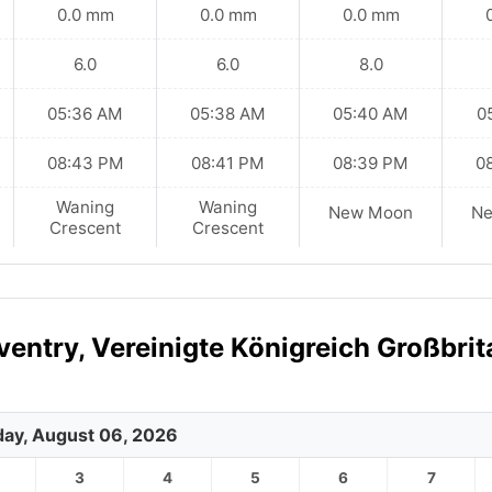
0.0 mm
0.0 mm
0.0 mm
6.0
6.0
8.0
05:36 AM
05:38 AM
05:40 AM
0
08:43 PM
08:41 PM
08:39 PM
0
Waning
Waning
New Moon
N
Crescent
Crescent
entry, Vereinigte Königreich Großbri
ay, August 06, 2026
3
4
5
6
7