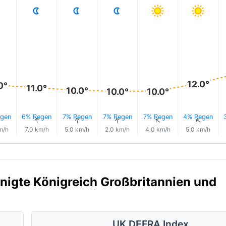
12.0°
0°
11.0°
10.0°
10.0°
10.0°
gen
6% Regen
7% Regen
7% Regen
7% Regen
4% Regen
↑
↑
↑
↑
↑
↑
m/h
7.0 km/h
5.0 km/h
2.0 km/h
4.0 km/h
5.0 km/h
einigte Königreich Großbritannien und
UK DEFRA Index