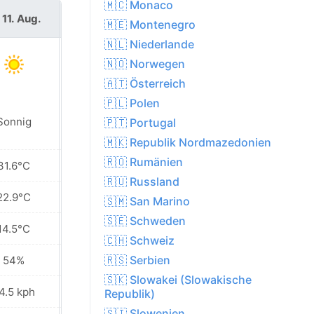
🇲🇨 Monaco
 11. Aug.
Mi. 12. Aug.
🇲🇪 Montenegro
🇳🇱 Niederlande
🇳🇴 Norwegen
🇦🇹 Österreich
🇵🇱 Polen
Sonnig
Sonnig
🇵🇹 Portugal
🇲🇰 Republik Nordmazedonien
🇷🇴 Rumänien
31.6°C
34.3°C
🇷🇺 Russland
22.9°C
25.4°C
🇸🇲 San Marino
🇸🇪 Schweden
14.5°C
17.2°C
🇨🇭 Schweiz
🇷🇸 Serbien
54%
41%
🇸🇰 Slowakei (Slowakische
4.5 kph
20.9 kph
Republik)
🇸🇮 Slowenien