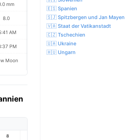
0.0 mm
0.0 mm
🇪🇸 Spanien
🇸🇯 Spitzbergen und Jan Mayen
8.0
8.0
🇻🇦 Staat der Vatikanstadt
5:41 AM
05:43 AM
🇨🇿 Tschechien
🇺🇦 Ukraine
8:37 PM
08:35 PM
🇭🇺 Ungarn
ew Moon
New Moon
tannien
8
9
10
11
12
13