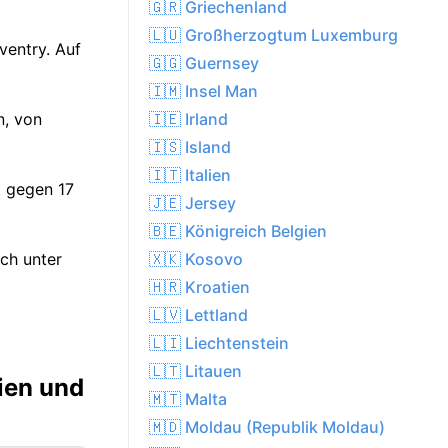
🇬🇷 Griechenland
🇱🇺 Großherzogtum Luxemburg
ventry. Auf
🇬🇬 Guernsey
🇮🇲 Insel Man
🇮🇪 Irland
n, von
🇮🇸 Island
🇮🇹 Italien
t gegen 17
🇯🇪 Jersey
🇧🇪 Königreich Belgien
🇽🇰 Kosovo
ch unter
🇭🇷 Kroatien
🇱🇻 Lettland
🇱🇮 Liechtenstein
🇱🇹 Litauen
ien und
🇲🇹 Malta
🇲🇩 Moldau (Republik Moldau)