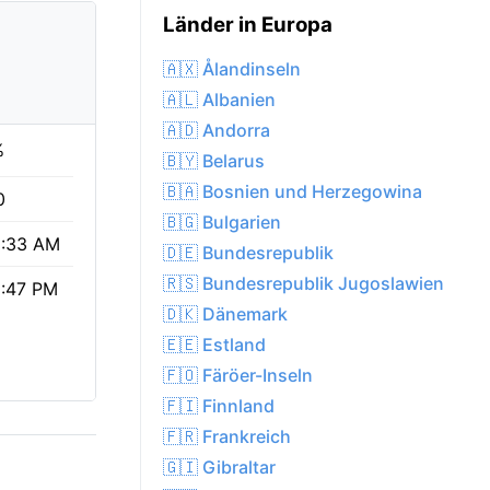
Länder in Europa
🇦🇽 Ålandinseln
🇦🇱 Albanien
🇦🇩 Andorra
%
🇧🇾 Belarus
🇧🇦 Bosnien und Herzegowina
0
🇧🇬 Bulgarien
:33 AM
🇩🇪 Bundesrepublik
🇷🇸 Bundesrepublik Jugoslawien
:47 PM
🇩🇰 Dänemark
🇪🇪 Estland
🇫🇴 Färöer-Inseln
🇫🇮 Finnland
🇫🇷 Frankreich
🇬🇮 Gibraltar