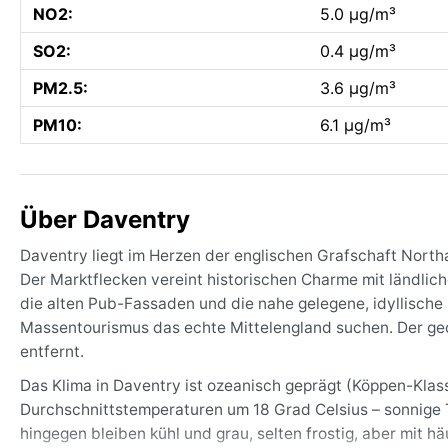
NO2:
5.0 µg/m³
SO2:
0.4 µg/m³
PM2.5:
3.6 µg/m³
PM10:
6.1 µg/m³
Über Daventry
Daventry liegt im Herzen der englischen Grafschaft North
Der Marktflecken vereint historischen Charme mit ländlich
die alten Pub-Fassaden und die nahe gelegene, idyllische
Massentourismus das echte Mittelengland suchen. Der geo
entfernt.
Das Klima in Daventry ist ozeanisch geprägt (Köppen-Klass
Durchschnittstemperaturen um 18 Grad Celsius – sonnige T
hingegen bleiben kühl und grau, selten frostig, aber mit 