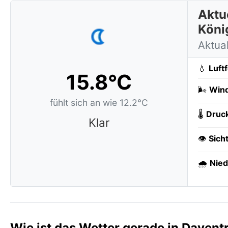
Aktue
Köni
Aktua
💧
Luft
15.8°C
🌬️
Wind
fühlt sich an wie 12.2°C
🌡️
Druc
Klar
👁️
Sich
🌧️
Nied
Wie ist das Wetter gerade in Davent