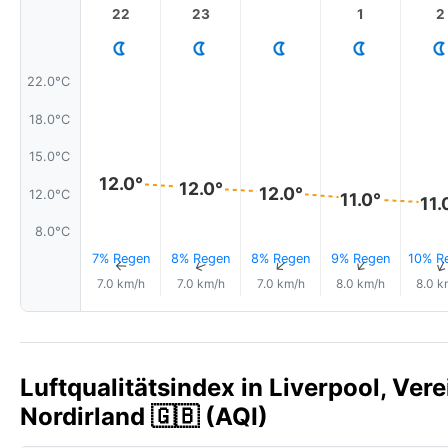
22
23
1
2
22.0°C
18.0°C
15.0°C
12.0°
12.0°
12.0°
12.0°C
11.0°
11.
8.0°C
7% Regen
8% Regen
8% Regen
9% Regen
10% R
↑
↑
↑
↑
7.0 km/h
7.0 km/h
7.0 km/h
8.0 km/h
8.0 k
Luftqualitätsindex in Liverpool, Ver
Nordirland 🇬🇧 (AQI)