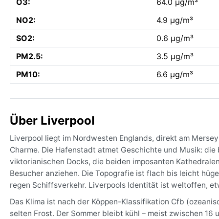
O3:
64.0 µg/m³
NO2:
4.9 µg/m³
SO2:
0.6 µg/m³
PM2.5:
3.5 µg/m³
PM10:
6.6 µg/m³
Über Liverpool
Liverpool liegt im Nordwesten Englands, direkt am Mersey
Charme. Die Hafenstadt atmet Geschichte und Musik: die 
viktorianischen Docks, die beiden imposanten Kathedrale
Besucher anziehen. Die Topografie ist flach bis leicht hüge
regen Schiffsverkehr. Liverpools Identität ist weltoffen, e
Das Klima ist nach der Köppen-Klassifikation Cfb (ozeanis
selten Frost. Der Sommer bleibt kühl – meist zwischen 16 