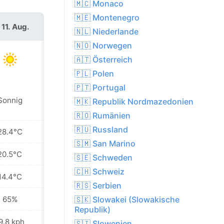
🇲🇨 Monaco
🇲🇪 Montenegro
 11. Aug.
Mi. 12. Aug.
🇳🇱 Niederlande
🇳🇴 Norwegen
🇦🇹 Österreich
🇵🇱 Polen
🇵🇹 Portugal
Sonnig
Sonnig
🇲🇰 Republik Nordmazedonien
🇷🇴 Rumänien
🇷🇺 Russland
28.4°C
28.0°C
🇸🇲 San Marino
20.5°C
22.0°C
🇸🇪 Schweden
🇨🇭 Schweiz
14.4°C
17.1°C
🇷🇸 Serbien
65%
56%
🇸🇰 Slowakei (Slowakische
Republik)
9.8 kph
15.8 kph
🇸🇮 Slowenien