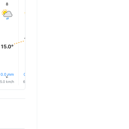
8
9
10
11
12
13
20.0°
20.0°
19.0°
18.0°
17.0°
15.0°
0.0 mm
0.0 mm
3% Regen
3% Regen
3% Regen
4% Rege
↑
↑
↑
↑
↑
↑
5.0 km/h
6.0 km/h
10.0 km/h
12.0 km/h
14.0 km/h
16.0 km/