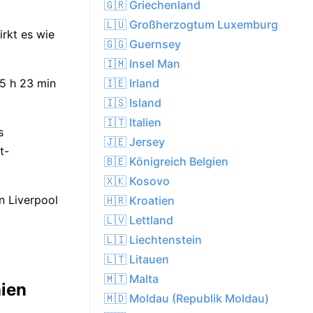
🇬🇷 Griechenland
🇱🇺 Großherzogtum Luxemburg
irkt es wie
🇬🇬 Guernsey
🇮🇲 Insel Man
🇮🇪 Irland
15 h 23 min
🇮🇸 Island
🇮🇹 Italien
s
🇯🇪 Jersey
t-
🇧🇪 Königreich Belgien
🇽🇰 Kosovo
n Liverpool
🇭🇷 Kroatien
🇱🇻 Lettland
🇱🇮 Liechtenstein
🇱🇹 Litauen
🇲🇹 Malta
nien
🇲🇩 Moldau (Republik Moldau)