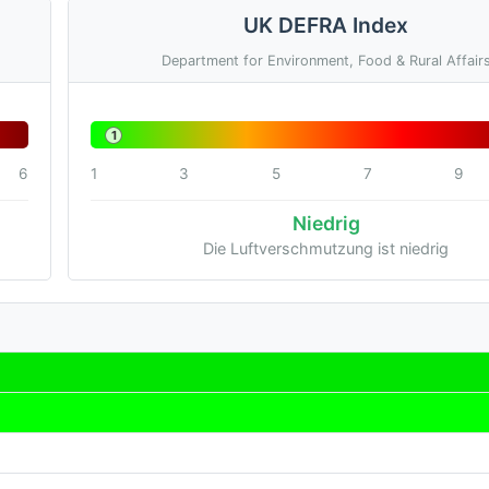
UK DEFRA Index
Department for Environment, Food & Rural Affair
1
6
1
3
5
7
9
Niedrig
Die Luftverschmutzung ist niedrig