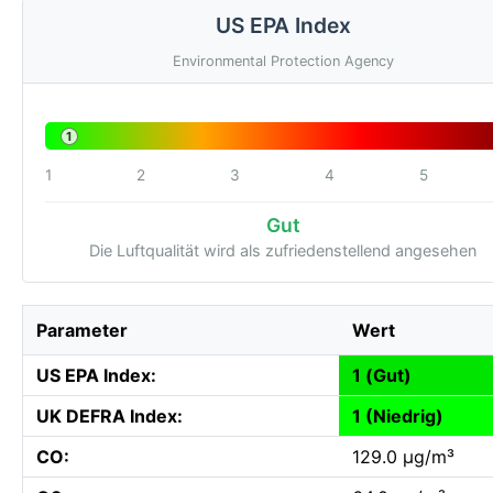
US EPA Index
Environmental Protection Agency
1
1
2
3
4
5
Gut
Die Luftqualität wird als zufriedenstellend angesehen
Parameter
Wert
US EPA Index:
1 (Gut)
UK DEFRA Index:
1 (Niedrig)
CO:
129.0 µg/m³