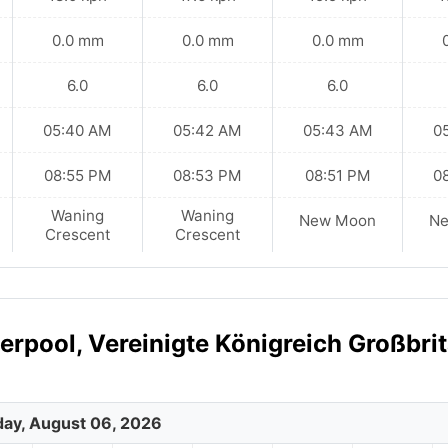
0.0 mm
0.0 mm
0.0 mm
6.0
6.0
6.0
05:40 AM
05:42 AM
05:43 AM
0
08:55 PM
08:53 PM
08:51 PM
0
Waning
Waning
New Moon
N
Crescent
Crescent
erpool, Vereinigte Königreich Großbri
ay, August 06, 2026