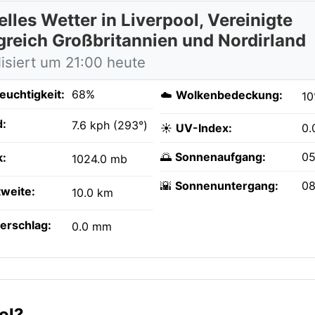
lles Wetter in Liverpool, Vereinigte
greich Großbritannien und Nordirland
lisiert um 21:00 heute
feuchtigkeit:
68%
☁️
Wolkenbedeckung:
1
:
7.6 kph (293°)
☀️
UV-Index:
0.
🌅
Sonnenaufgang:
05
k:
1024.0 mb
🌇
Sonnenuntergang:
08
tweite:
10.0 km
erschlag:
0.0 mm
ol?