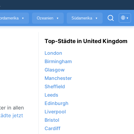
.
🌐
ordamerika
Ozeanien
Südamerika
▾
▼
▼
▼
Top-Städte in United Kingdom
London
Birmingham
Glasgow
Manchester
Sheffield
Leeds
Edinburgh
r in allen
Liverpool
ädte jetzt
Bristol
Cardiff