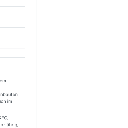
nem
einbauten
uch im
 °C,
nzjährig,