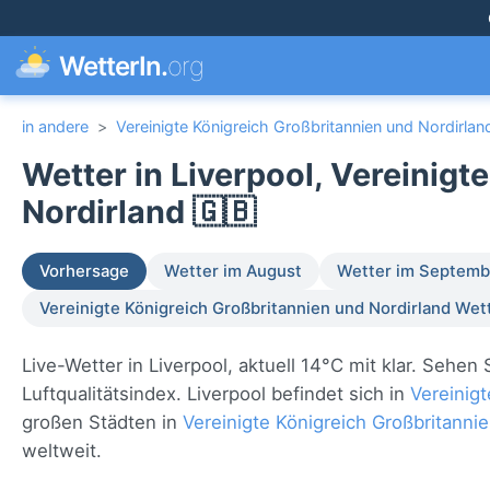
WetterIn.
org
in andere
>
Vereinigte Königreich Großbritannien und Nordirlan
Wetter in Liverpool, Vereinigt
Nordirland 🇬🇧
Vorhersage
Wetter im August
Wetter im Septemb
Vereinigte Königreich Großbritannien und Nordirland Wet
Live-Wetter in Liverpool, aktuell 14°C mit klar. Sehe
Luftqualitätsindex. Liverpool befindet sich in
Vereinigt
großen Städten in
Vereinigte Königreich Großbritanni
weltweit.