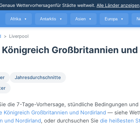
Genaue Wettervorhersagen
für Städte weltweit
.
Alle Länder anzeigen
Afrika
Antarktis
Asien
Europa
N
▼
▼
▼
▼
d
>
Liverpool
e Königreich Großbritannien und
er
Jahresdurchschnitte
ter
n Sie die 7-Tage-Vorhersage, stündliche Bedingungen und
e Königreich Großbritannien und Nordirland
— siehe Wette
en und Nordirland
, oder durchsuchen Sie
die heißesten St