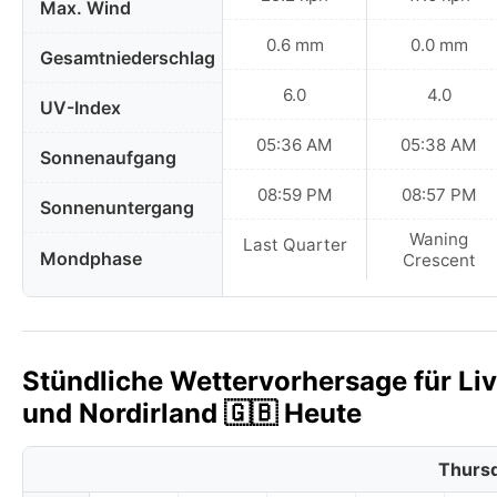
Max. Wind
0.6 mm
0.0 mm
Gesamtniederschlag
6.0
4.0
UV-Index
05:36 AM
05:38 AM
Sonnenaufgang
08:59 PM
08:57 PM
Sonnenuntergang
Waning
Last Quarter
Mondphase
Crescent
Stündliche Wettervorhersage für Liv
und Nordirland 🇬🇧 Heute
Thursd