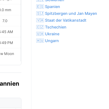
🇪🇸 Spanien
0.0 mm
0.0 mm
🇸🇯 Spitzbergen und Jan Mayen
🇻🇦 Staat der Vatikanstadt
7.0
7.0
🇨🇿 Tschechien
5:45 AM
05:47 AM
🇺🇦 Ukraine
🇭🇺 Ungarn
8:49 PM
08:47 PM
ew Moon
New Moon
tannien