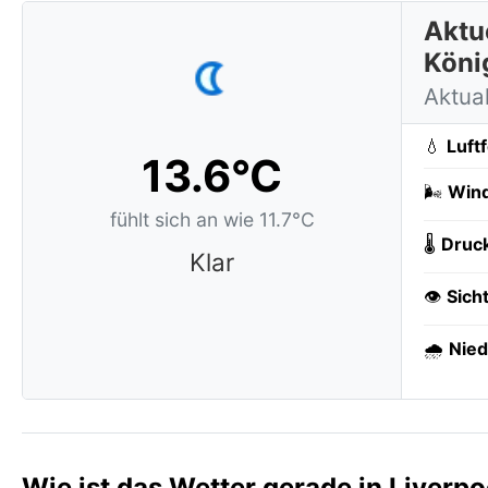
Aktue
Köni
Aktua
💧
Luft
13.6°C
🌬️
Wind
fühlt sich an wie 11.7°C
🌡️
Druc
Klar
👁️
Sich
🌧️
Nied
Wie ist das Wetter gerade in Liverpo