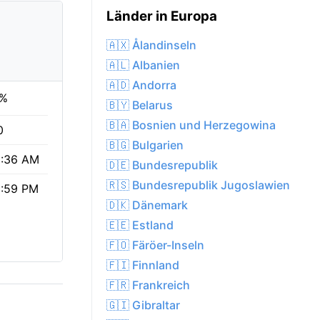
Länder in Europa
🇦🇽 Ålandinseln
🇦🇱 Albanien
🇦🇩 Andorra
0%
🇧🇾 Belarus
🇧🇦 Bosnien und Herzegowina
0
🇧🇬 Bulgarien
:36 AM
🇩🇪 Bundesrepublik
🇷🇸 Bundesrepublik Jugoslawien
:59 PM
🇩🇰 Dänemark
🇪🇪 Estland
🇫🇴 Färöer-Inseln
🇫🇮 Finnland
🇫🇷 Frankreich
🇬🇮 Gibraltar