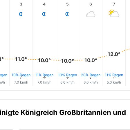
3
4
5
6
7
12.0°
0°
11.0°
10.0°
10.0°
10.0°
egen
10% Regen
11% Regen
13% Regen
20% Regen
11% Regen
↑
↑
↑
↑
↑
↑
m/h
7.0 km/h
7.0 km/h
6.0 km/h
6.0 km/h
5.0 km/h
einigte Königreich Großbritannien und