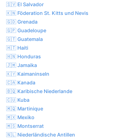
🇸🇻 El Salvador
🇰🇳 Föderation St. Kitts und Nevis
🇬🇩 Grenada
🇬🇵 Guadeloupe
🇬🇹 Guatemala
🇭🇹 Haiti
🇭🇳 Honduras
🇯🇲 Jamaika
🇰🇾 Kaimaninseln
🇨🇦 Kanada
🇧🇶 Karibische Niederlande
🇨🇺 Kuba
🇲🇶 Martinique
🇲🇽 Mexiko
🇲🇸 Montserrat
🇳🇱 Niederländische Antillen