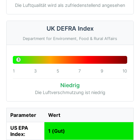
Die Luftqualität wird als zufriedenstellend angesehen
UK DEFRA Index
Department for Environment, Food & Rural Affairs
1
1
3
5
7
9
10
Niedrig
Die Luftverschmutzung ist niedrig
Parameter
Wert
US EPA
1 (Gut)
Index: