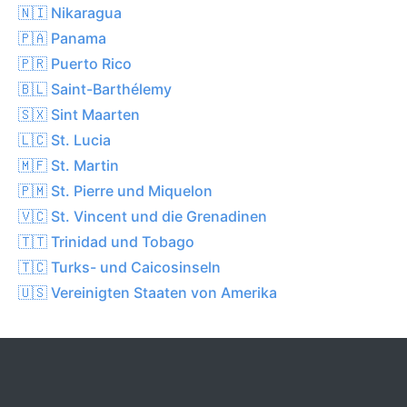
🇳🇮 Nikaragua
🇵🇦 Panama
🇵🇷 Puerto Rico
🇧🇱 Saint-Barthélemy
🇸🇽 Sint Maarten
🇱🇨 St. Lucia
🇲🇫 St. Martin
🇵🇲 St. Pierre und Miquelon
🇻🇨 St. Vincent und die Grenadinen
🇹🇹 Trinidad und Tobago
🇹🇨 Turks- und Caicosinseln
🇺🇸 Vereinigten Staaten von Amerika