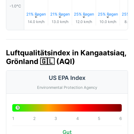
-1.0°C
21% Regen
21% Regen
25% Regen
25% Regen
25% R
↑
↑
↑
↑
14.0 km/h
13.0 km/h
12.0 km/h
10.0 km/h
8.0 k
Luftqualitätsindex in Kangaatsiaq,
Grönland 🇬🇱 (AQI)
US EPA Index
Environmental Protection Agency
1
1
2
3
4
5
6
Gut