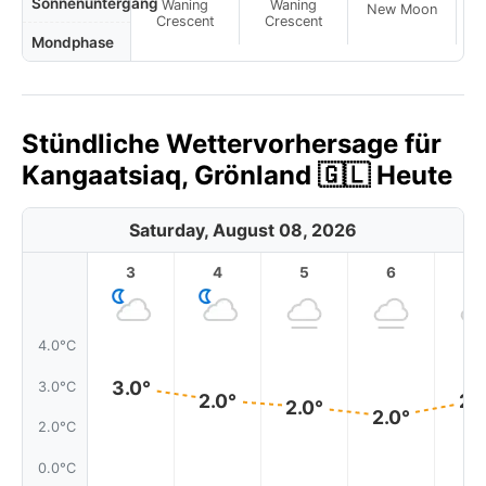
Sonnenuntergang
Waning
Waning
New Moon
N
Crescent
Crescent
Mondphase
Stündliche Wettervorhersage für
Kangaatsiaq, Grönland 🇬🇱 Heute
Saturday, August 08, 2026
3
4
5
6
7
4.0°C
3.0°
3.0°C
2.0°
2.
2.0°
2.0°
2.0°C
0.0°C