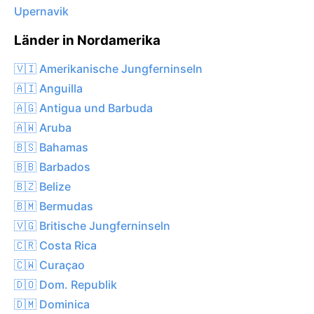
Upernavik
Länder in Nordamerika
🇻🇮 Amerikanische Jungferninseln
🇦🇮 Anguilla
🇦🇬 Antigua und Barbuda
🇦🇼 Aruba
🇧🇸 Bahamas
🇧🇧 Barbados
🇧🇿 Belize
🇧🇲 Bermudas
🇻🇬 Britische Jungferninseln
🇨🇷 Costa Rica
🇨🇼 Curaçao
🇩🇴 Dom. Republik
🇩🇲 Dominica