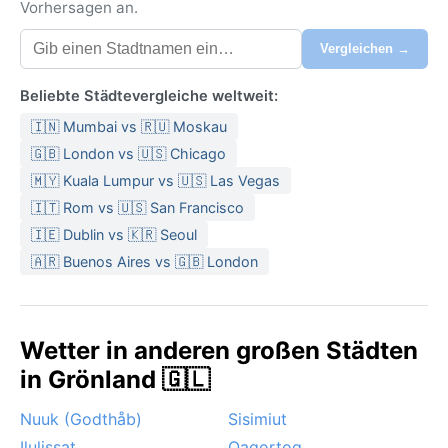
Vorhersagen an.
Vergleichen →
Beliebte Städtevergleiche weltweit:
🇮🇳 Mumbai vs 🇷🇺 Moskau
🇬🇧 London vs 🇺🇸 Chicago
🇲🇾 Kuala Lumpur vs 🇺🇸 Las Vegas
🇮🇹 Rom vs 🇺🇸 San Francisco
🇮🇪 Dublin vs 🇰🇷 Seoul
🇦🇷 Buenos Aires vs 🇬🇧 London
Wetter in anderen großen Städten
in Grönland 🇬🇱
Nuuk (Godthåb)
Sisimiut
Ilulissat
Qaqortoq