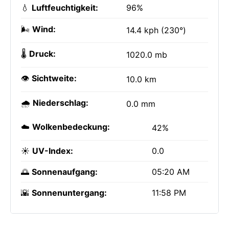
💧
Luftfeuchtigkeit:
96%
🌬️
Wind:
14.4 kph (230°)
🌡️
Druck:
1020.0 mb
👁️
Sichtweite:
10.0 km
🌧️
Niederschlag:
0.0 mm
☁️
Wolkenbedeckung:
42%
☀️
UV-Index:
0.0
🌅
Sonnenaufgang:
05:20 AM
🌇
Sonnenuntergang:
11:58 PM