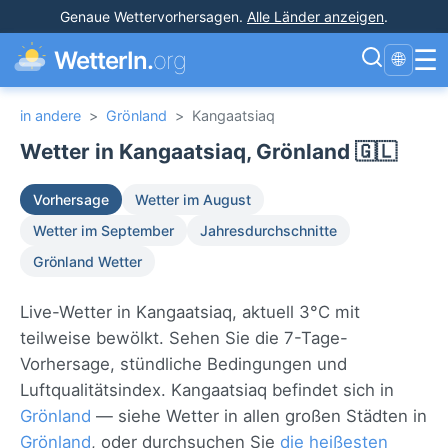
Genaue Wettervorhersagen
.
Alle Länder anzeigen
.
☰
WetterIn.
org
🌐
in andere
>
Grönland
>
Kangaatsiaq
Wetter in Kangaatsiaq, Grönland 🇬🇱
Vorhersage
Wetter im August
Wetter im September
Jahresdurchschnitte
Grönland Wetter
Live-Wetter in Kangaatsiaq, aktuell 3°C mit
teilweise bewölkt. Sehen Sie die 7-Tage-
Vorhersage, stündliche Bedingungen und
Luftqualitätsindex. Kangaatsiaq befindet sich in
Grönland
— siehe Wetter in allen großen Städten in
Grönland
, oder durchsuchen Sie
die heißesten