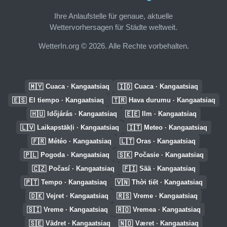
Ihre Anlaufstelle für genaue, aktuelle
Wettervorhersagen für Städte weltweit.
WetterIn.org © 2026. Alle Rechte vorbehalten.
🇲🇾
🇮🇩
Cuaca · Kangaatsiaq
Cuaca · Kangaatsiaq
🇪🇸
🇹🇷
El tiempo · Kangaatsiaq
Hava durumu · Kangaatsiaq
🇭🇺
🇪🇪
Időjárás · Kangaatsiaq
Ilm · Kangaatsiaq
🇱🇻
🇮🇹
Laikapstākļi · Kangaatsiaq
Meteo · Kangaatsiaq
🇫🇷
🇱🇹
Météo · Kangaatsiaq
Oras · Kangaatsiaq
🇵🇱
🇸🇰
Pogoda · Kangaatsiaq
Počasie · Kangaatsiaq
🇨🇿
🇫🇮
Počasí · Kangaatsiaq
Sää · Kangaatsiaq
🇵🇹
🇻🇳
Tempo · Kangaatsiaq
Thời tiết · Kangaatsiaq
🇩🇰
🇷🇸
Vejret · Kangaatsiaq
Vreme · Kangaatsiaq
🇸🇮
🇷🇴
Vreme · Kangaatsiaq
Vremea · Kangaatsiaq
🇸🇪
🇳🇴
Vädret · Kangaatsiaq
Været · Kangaatsiaq