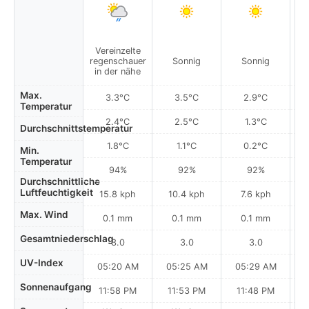
Vereinzelte
regenschauer
Sonnig
Sonnig
in der nähe
Max.
3.3°C
3.5°C
2.9°C
Temperatur
2.4°C
2.5°C
1.3°C
Durchschnittstemperatur
1.8°C
1.1°C
0.2°C
Min.
Temperatur
94%
92%
92%
Durchschnittliche
Luftfeuchtigkeit
15.8 kph
10.4 kph
7.6 kph
Max. Wind
0.1 mm
0.1 mm
0.1 mm
Gesamtniederschlag
3.0
3.0
3.0
UV-Index
05:20 AM
05:25 AM
05:29 AM
0
Sonnenaufgang
11:58 PM
11:53 PM
11:48 PM