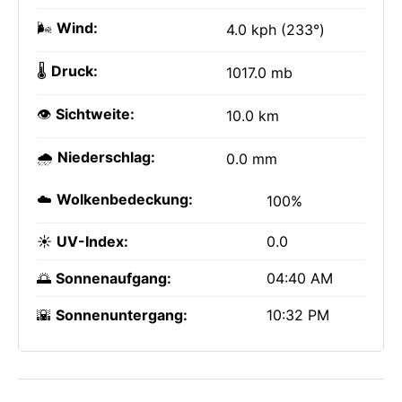
🌬️
Wind:
4.0 kph (233°)
🌡️
Druck:
1017.0 mb
👁️
Sichtweite:
10.0 km
🌧️
Niederschlag:
0.0 mm
☁️
Wolkenbedeckung:
100%
☀️
UV-Index:
0.0
🌅
Sonnenaufgang:
04:40 AM
🌇
Sonnenuntergang:
10:32 PM