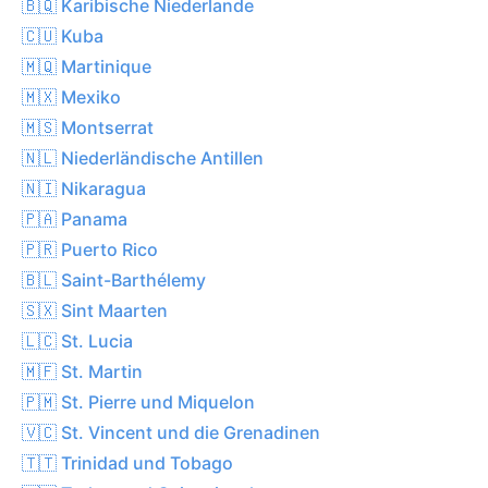
🇧🇶 Karibische Niederlande
🇨🇺 Kuba
🇲🇶 Martinique
🇲🇽 Mexiko
🇲🇸 Montserrat
🇳🇱 Niederländische Antillen
🇳🇮 Nikaragua
🇵🇦 Panama
🇵🇷 Puerto Rico
🇧🇱 Saint-Barthélemy
🇸🇽 Sint Maarten
🇱🇨 St. Lucia
🇲🇫 St. Martin
🇵🇲 St. Pierre und Miquelon
🇻🇨 St. Vincent und die Grenadinen
🇹🇹 Trinidad und Tobago