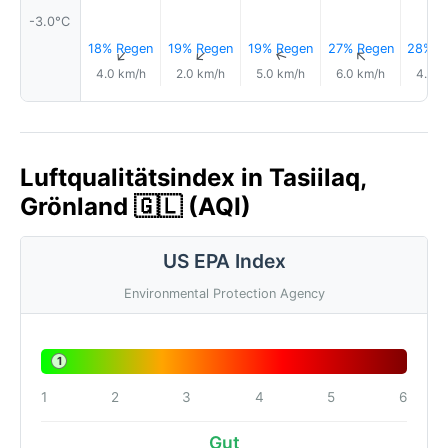
-3.0°C
18% Regen
19% Regen
19% Regen
27% Regen
28% R
↑
↑
↑
↑
↑
4.0 km/h
2.0 km/h
5.0 km/h
6.0 km/h
4.0 k
Luftqualitätsindex in Tasiilaq,
Grönland 🇬🇱 (AQI)
US EPA Index
Environmental Protection Agency
1
1
2
3
4
5
6
Gut