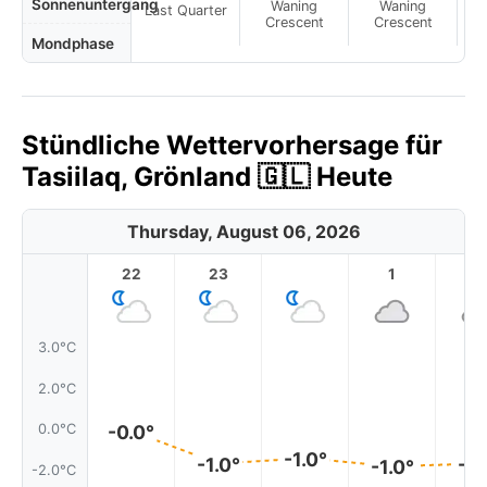
Sonnenuntergang
Waning
Waning
Last Quarter
Crescent
Crescent
Mondphase
Stündliche Wettervorhersage für
Tasiilaq, Grönland 🇬🇱 Heute
Thursday, August 06, 2026
22
23
1
2
3.0°C
2.0°C
-0.0°
0.0°C
-1.0°
-1.0°
-1.
-1.0°
-2.0°C