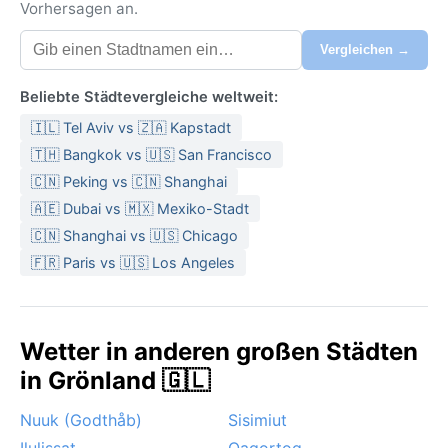
Vorhersagen an.
Vergleichen →
Beliebte Städtevergleiche weltweit:
🇮🇱 Tel Aviv vs 🇿🇦 Kapstadt
🇹🇭 Bangkok vs 🇺🇸 San Francisco
🇨🇳 Peking vs 🇨🇳 Shanghai
🇦🇪 Dubai vs 🇲🇽 Mexiko-Stadt
🇨🇳 Shanghai vs 🇺🇸 Chicago
🇫🇷 Paris vs 🇺🇸 Los Angeles
Wetter in anderen großen Städten
in Grönland 🇬🇱
Nuuk (Godthåb)
Sisimiut
Ilulissat
Qaqortoq