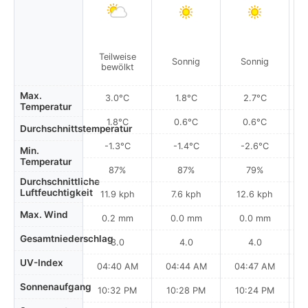
Teilweise
Sonnig
Sonnig
bewölkt
Max.
3.0°C
1.8°C
2.7°C
Temperatur
1.8°C
0.6°C
0.6°C
Durchschnittstemperatur
-1.3°C
-1.4°C
-2.6°C
Min.
Temperatur
87%
87%
79%
Durchschnittliche
Luftfeuchtigkeit
11.9 kph
7.6 kph
12.6 kph
Max. Wind
0.2 mm
0.0 mm
0.0 mm
Gesamtniederschlag
3.0
4.0
4.0
UV-Index
04:40 AM
04:44 AM
04:47 AM
Sonnenaufgang
10:32 PM
10:28 PM
10:24 PM