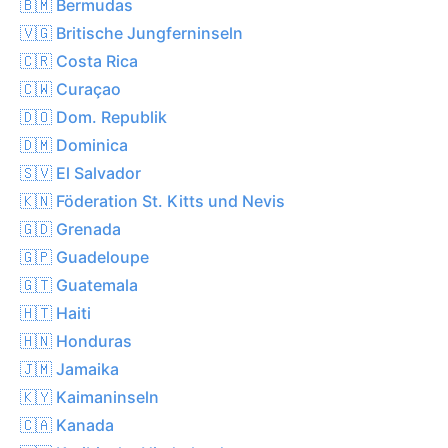
🇧🇲 Bermudas
🇻🇬 Britische Jungferninseln
🇨🇷 Costa Rica
🇨🇼 Curaçao
🇩🇴 Dom. Republik
🇩🇲 Dominica
🇸🇻 El Salvador
🇰🇳 Föderation St. Kitts und Nevis
🇬🇩 Grenada
🇬🇵 Guadeloupe
🇬🇹 Guatemala
🇭🇹 Haiti
🇭🇳 Honduras
🇯🇲 Jamaika
🇰🇾 Kaimaninseln
🇨🇦 Kanada