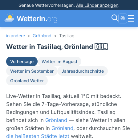
Genaue Wettervorhersagen
.
Alle Länder anzeigen
.
☰
WetterIn.
org
🌐
in andere
>
Grönland
>
Tasiilaq
Wetter in Tasiilaq, Grönland 🇬🇱
Vorhersage
Wetter im August
Wetter im September
Jahresdurchschnitte
Grönland Wetter
Live-Wetter in Tasiilaq, aktuell 1°C mit bedeckt.
Sehen Sie die 7-Tage-Vorhersage, stündliche
Bedingungen und Luftqualitätsindex. Tasiilaq
befindet sich in
Grönland
— siehe Wetter in allen
großen Städten in
Grönland
, oder durchsuchen Sie
die heißesten Städte jetzt
weltweit.