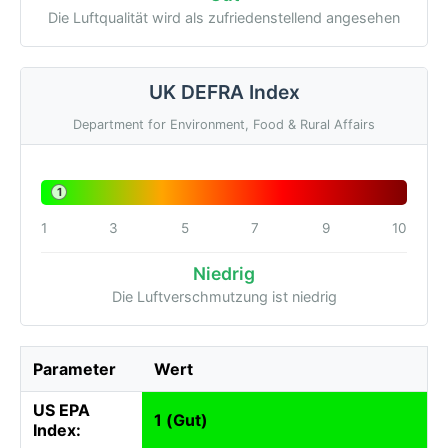
Die Luftqualität wird als zufriedenstellend angesehen
UK DEFRA Index
Department for Environment, Food & Rural Affairs
1
1
3
5
7
9
10
Niedrig
Die Luftverschmutzung ist niedrig
Parameter
Wert
US EPA
1 (Gut)
Index: