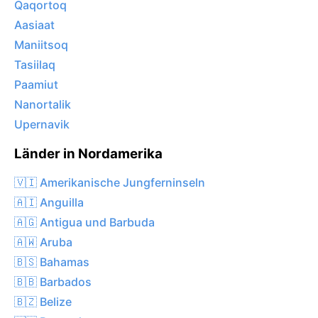
Qaqortoq
Aasiaat
Maniitsoq
Tasiilaq
Paamiut
Nanortalik
Upernavik
Länder in Nordamerika
🇻🇮 Amerikanische Jungferninseln
🇦🇮 Anguilla
🇦🇬 Antigua und Barbuda
🇦🇼 Aruba
🇧🇸 Bahamas
🇧🇧 Barbados
🇧🇿 Belize