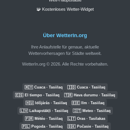
🧩 Kostenloses Wetter-Widget
Über WetterIn.org
Ihre Anlaufstelle für genaue, aktuelle
Wettervorhersagen für Städte weltweit.
WetterIn.org © 2026. Alle Rechte vorbehalten.
🇲🇾
🇮🇩
Cuaca · Tasiilaq
Cuaca · Tasiilaq
🇪🇸
🇹🇷
El tiempo · Tasiilaq
Hava durumu · Tasiilaq
🇭🇺
🇪🇪
Időjárás · Tasiilaq
Ilm · Tasiilaq
🇱🇻
🇮🇹
Laikapstākļi · Tasiilaq
Meteo · Tasiilaq
🇫🇷
🇱🇹
Météo · Tasiilaq
Oras · Tasilakas
🇵🇱
🇸🇰
Pogoda · Tasiilaq
Počasie · Tasiilaq