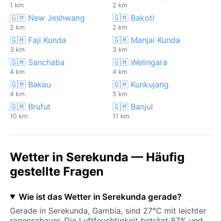
1 km
2 km
🇬🇲 New Jeshwang
🇬🇲 Bakoti
2 km
2 km
🇬🇲 Faji Kunda
🇬🇲 Manjai Kunda
3 km
3 km
🇬🇲 Sanchaba
🇬🇲 Welingara
4 km
4 km
🇬🇲 Bakau
🇬🇲 Kunkujang
4 km
5 km
🇬🇲 Brufut
🇬🇲 Banjul
10 km
11 km
Wetter in Serekunda — Häufig
gestellte Fragen
Wie ist das Wetter in Serekunda gerade?
Gerade in Serekunda, Gambia, sind 27°C mit leichter
regenschauer. Die Luftfeuchtigkeit beträgt 87% und