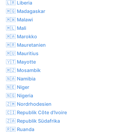
🇱🇷 Liberia
🇲🇬 Madagaskar
🇲🇼 Malawi
🇲🇱 Mali
🇲🇦 Marokko
🇲🇷 Mauretanien
🇲🇺 Mauritius
🇾🇹 Mayotte
🇲🇿 Mosambik
🇳🇦 Namibia
🇳🇪 Niger
🇳🇬 Nigeria
🇿🇲 Nordrhodesien
🇨🇮 Republik Côte d’Ivoire
🇿🇦 Republik Südafrika
🇷🇼 Ruanda