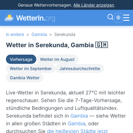
Genaue Wettervorhersagen
.
Alle Länder anzeigen
.
☰
WetterIn.
org
🌐
in andere
>
Gambia
>
Serekunda
Wetter in Serekunda, Gambia 🇬🇲
Vorhersage
Wetter im August
Wetter im September
Jahresdurchschnitte
Gambia Wetter
Live-Wetter in Serekunda, aktuell 27°C mit leichter
regenschauer. Sehen Sie die 7-Tage-Vorhersage,
stündliche Bedingungen und Luftqualitätsindex.
Serekunda befindet sich in
Gambia
— siehe Wetter
in allen großen Städten in
Gambia
, oder
durchsuchen Sie
die heißesten Städte jetzt