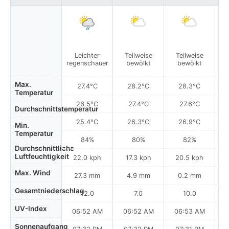
V
Leichter
Teilweise
Teilweise
re
regenschauer
bewölkt
bewölkt
i
Max.
27.4°C
28.2°C
28.3°C
Temperatur
26.5°C
27.4°C
27.6°C
Durchschnittstemperatur
25.4°C
26.3°C
26.9°C
Min.
Temperatur
84%
80%
82%
Durchschnittliche
Luftfeuchtigkeit
22.0 kph
17.3 kph
20.5 kph
Max. Wind
27.3 mm
4.9 mm
0.2 mm
Gesamtniederschlag
12.0
7.0
10.0
UV-Index
06:52 AM
06:52 AM
06:53 AM
0
Sonnenaufgang