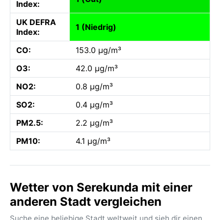
Index:
UK DEFRA
1 (Niedrig)
Index:
CO:
153.0 µg/m³
O3:
42.0 µg/m³
NO2:
0.8 µg/m³
SO2:
0.4 µg/m³
PM2.5:
2.2 µg/m³
PM10:
4.1 µg/m³
Wetter von Serekunda mit einer
anderen Stadt vergleichen
Suche eine beliebige Stadt weltweit und sieh dir einen