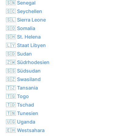
🇸🇳 Senegal
🇸🇨 Seychellen
🇸🇱 Sierra Leone
🇸🇴 Somalia
🇸🇭 St. Helena
🇱🇾 Staat Libyen
🇸🇩 Sudan
🇿🇼 Südrhodesien
🇸🇸 Südsudan
🇸🇿 Swasiland
🇹🇿 Tansania
🇹🇬 Togo
🇹🇩 Tschad
🇹🇳 Tunesien
🇺🇬 Uganda
🇪🇭 Westsahara