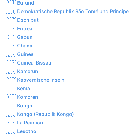
🇧🇮 Burundi
🇸🇹 Demokratische Republik São Tomé und Príncipe
🇩🇯 Dschibuti
🇪🇷 Eritrea
🇬🇦 Gabun
🇬🇭 Ghana
🇬🇳 Guinea
🇬🇼 Guinea-Bissau
🇨🇲 Kamerun
🇨🇻 Kapverdische Inseln
🇰🇪 Kenia
🇰🇲 Komoren
🇨🇩 Kongo
🇨🇬 Kongo (Republik Kongo)
🇷🇪 La Reunion
🇱🇸 Lesotho