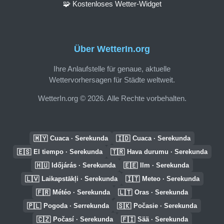
🧩 Kostenloses Wetter-Widget
Über WetterIn.org
Ihre Anlaufstelle für genaue, aktuelle
Wettervorhersagen für Städte weltweit.
WetterIn.org © 2026. Alle Rechte vorbehalten.
🇲🇾
🇮🇩
Cuaca · Serekunda
Cuaca · Serekunda
🇪🇸
🇹🇷
El tiempo · Serekunda
Hava durumu · Serekunda
🇭🇺
🇪🇪
Időjárás · Serekunda
Ilm · Serekunda
🇱🇻
🇮🇹
Laikapstākļi · Serekunda
Meteo · Serekunda
🇫🇷
🇱🇹
Météo · Serekunda
Oras · Serekunda
🇵🇱
🇸🇰
Pogoda · Serrekunda
Počasie · Serekunda
🇨🇿
🇫🇮
Počasí · Serekunda
Sää · Serekunda