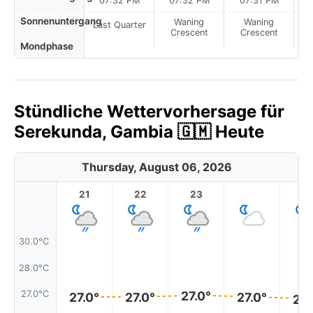
07:32 PM
07:32 PM
07:31 PM
Sonnenuntergang
Waning
Waning
Last Quarter
Crescent
Crescent
Mondphase
Stündliche Wettervorhersage für
Serekunda, Gambia 🇬🇲 Heute
Thursday, August 06, 2026
21
22
23
1
30.0°C
28.0°C
27.0°
27.0°C
27.0°
27.0°
27.0°
27.