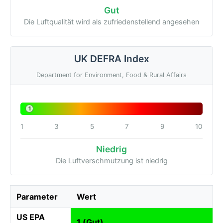
Gut
Die Luftqualität wird als zufriedenstellend angesehen
UK DEFRA Index
Department for Environment, Food & Rural Affairs
1
1
3
5
7
9
10
Niedrig
Die Luftverschmutzung ist niedrig
Parameter
Wert
US EPA
1 (Gut)