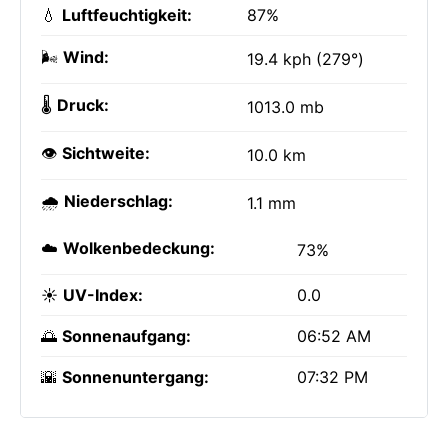
💧
Luftfeuchtigkeit:
87%
🌬️
Wind:
19.4 kph (279°)
🌡️
Druck:
1013.0 mb
👁️
Sichtweite:
10.0 km
🌧️
Niederschlag:
1.1 mm
☁️
Wolkenbedeckung:
73%
☀️
UV-Index:
0.0
🌅
Sonnenaufgang:
06:52 AM
🌇
Sonnenuntergang:
07:32 PM