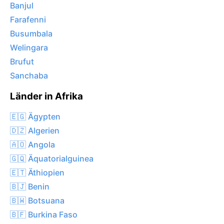
Banjul
Farafenni
Busumbala
Welingara
Brufut
Sanchaba
Länder in Afrika
🇪🇬 Ägypten
🇩🇿 Algerien
🇦🇴 Angola
🇬🇶 Äquatorialguinea
🇪🇹 Äthiopien
🇧🇯 Benin
🇧🇼 Botsuana
🇧🇫 Burkina Faso