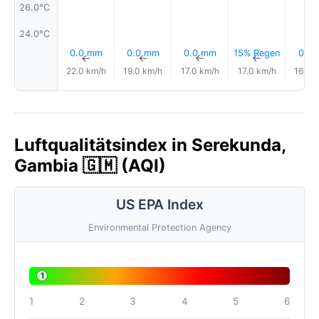
26.0°C
24.0°C
0.0 mm
0.0 mm
0.0 mm
15% Regen
0.1 
↑
↑
↑
↑
22.0 km/h
19.0 km/h
17.0 km/h
17.0 km/h
16.0 
Luftqualitätsindex in Serekunda,
Gambia 🇬🇲 (AQI)
US EPA Index
Environmental Protection Agency
1
1
2
3
4
5
6