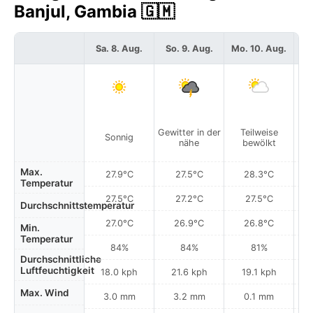
Banjul, Gambia 🇬🇲
Sa. 8. Aug.
So. 9. Aug.
Mo. 10. Aug.
Di
V
Gewitter in der
Teilweise
Sonnig
re
nähe
bewölkt
i
Max.
27.9°C
27.5°C
28.3°C
Temperatur
27.5°C
27.2°C
27.5°C
Durchschnittstemperatur
27.0°C
26.9°C
26.8°C
Min.
Temperatur
84%
84%
81%
Durchschnittliche
Luftfeuchtigkeit
18.0 kph
21.6 kph
19.1 kph
Max. Wind
3.0 mm
3.2 mm
0.1 mm