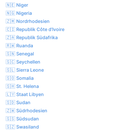
🇳🇪 Niger
🇳🇬 Nigeria
🇿🇲 Nordrhodesien
🇨🇮 Republik Côte d’Ivoire
🇿🇦 Republik Südafrika
🇷🇼 Ruanda
🇸🇳 Senegal
🇸🇨 Seychellen
🇸🇱 Sierra Leone
🇸🇴 Somalia
🇸🇭 St. Helena
🇱🇾 Staat Libyen
🇸🇩 Sudan
🇿🇼 Südrhodesien
🇸🇸 Südsudan
🇸🇿 Swasiland