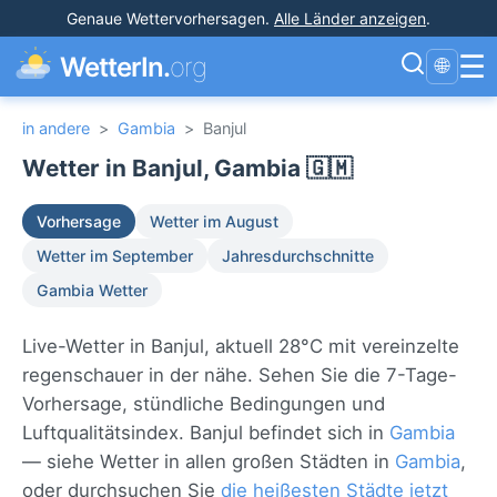
Genaue Wettervorhersagen
.
Alle Länder anzeigen
.
☰
WetterIn.
org
🌐
in andere
>
Gambia
>
Banjul
Wetter in Banjul, Gambia 🇬🇲
Vorhersage
Wetter im August
Wetter im September
Jahresdurchschnitte
Gambia Wetter
Live-Wetter in Banjul, aktuell 28°C mit vereinzelte
regenschauer in der nähe. Sehen Sie die 7-Tage-
Vorhersage, stündliche Bedingungen und
Luftqualitätsindex. Banjul befindet sich in
Gambia
— siehe Wetter in allen großen Städten in
Gambia
,
oder durchsuchen Sie
die heißesten Städte jetzt