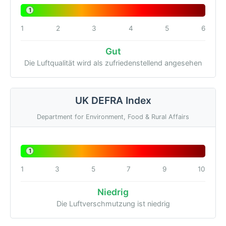
1
1
2
3
4
5
6
Gut
Die Luftqualität wird als zufriedenstellend angesehen
UK DEFRA Index
Department for Environment, Food & Rural Affairs
1
1
3
5
7
9
10
Niedrig
Die Luftverschmutzung ist niedrig