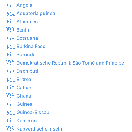
🇦🇴 Angola
🇬🇶 Äquatorialguinea
🇪🇹 Äthiopien
🇧🇯 Benin
🇧🇼 Botsuana
🇧🇫 Burkina Faso
🇧🇮 Burundi
🇸🇹 Demokratische Republik São Tomé und Príncipe
🇩🇯 Dschibuti
🇪🇷 Eritrea
🇬🇦 Gabun
🇬🇭 Ghana
🇬🇳 Guinea
🇬🇼 Guinea-Bissau
🇨🇲 Kamerun
🇨🇻 Kapverdische Inseln