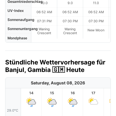
Gesamtniederschlag
10.0
9.0
11.0
UV-Index
06:52 AM
06:52 AM
06:52 AM
0
Sonnenaufgang
07:31 PM
07:30 PM
07:30 PM
Sonnenuntergang
Waning
Waning
New Moon
N
Crescent
Crescent
Mondphase
Stündliche Wettervorhersage für
Banjul, Gambia 🇬🇲 Heute
Saturday, August 08, 2026
14
15
16
17
1
29.0°C