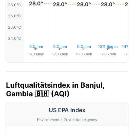
28.0°
28.0°
28.0°
28.0°
28.
28.0°C
26.0°C
25.0°C
24.0°C
0.0 mm
0.0 mm
0.0 mm
13% Regen
14% R
↑
↑
↑
↑
16.0 km/h
17.0 km/h
18.0 km/h
17.0 km/h
17.0 
Luftqualitätsindex in Banjul,
Gambia 🇬🇲 (AQI)
US EPA Index
Environmental Protection Agency