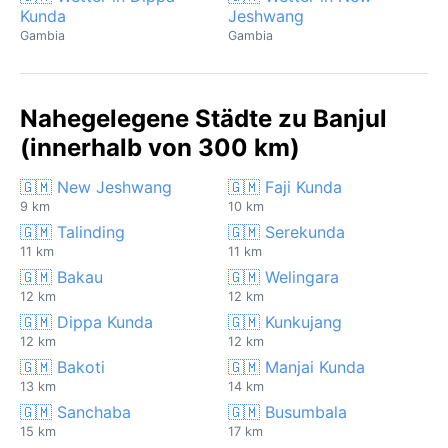
Kunda
Jeshwang
Gambia
Gambia
Nahegelegene Städte zu Banjul
(innerhalb von 300 km)
🇬🇲 New Jeshwang
🇬🇲 Faji Kunda
9 km
10 km
🇬🇲 Talinding
🇬🇲 Serekunda
11 km
11 km
🇬🇲 Bakau
🇬🇲 Welingara
12 km
12 km
🇬🇲 Dippa Kunda
🇬🇲 Kunkujang
12 km
12 km
🇬🇲 Bakoti
🇬🇲 Manjai Kunda
13 km
14 km
🇬🇲 Sanchaba
🇬🇲 Busumbala
15 km
17 km