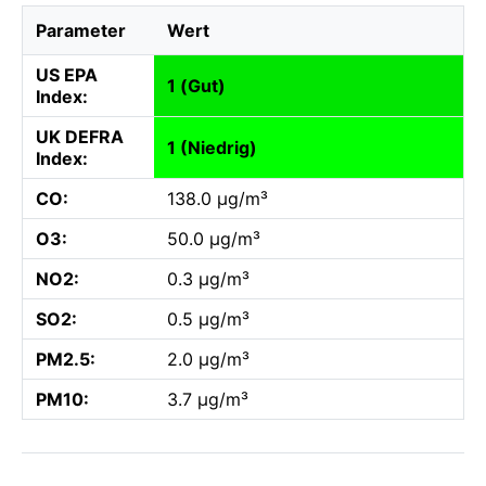
Parameter
Wert
US EPA
1 (Gut)
Index:
UK DEFRA
1 (Niedrig)
Index:
CO:
138.0 µg/m³
O3:
50.0 µg/m³
NO2:
0.3 µg/m³
SO2:
0.5 µg/m³
PM2.5:
2.0 µg/m³
PM10:
3.7 µg/m³