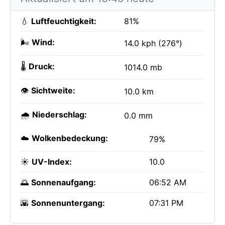
💧
Luftfeuchtigkeit:
81%
🌬️
Wind:
14.0 kph (276°)
🌡️
Druck:
1014.0 mb
👁️
Sichtweite:
10.0 km
🌧️
Niederschlag:
0.0 mm
☁️
Wolkenbedeckung:
79%
☀️
UV-Index:
10.0
🌅
Sonnenaufgang:
06:52 AM
🌇
Sonnenuntergang:
07:31 PM