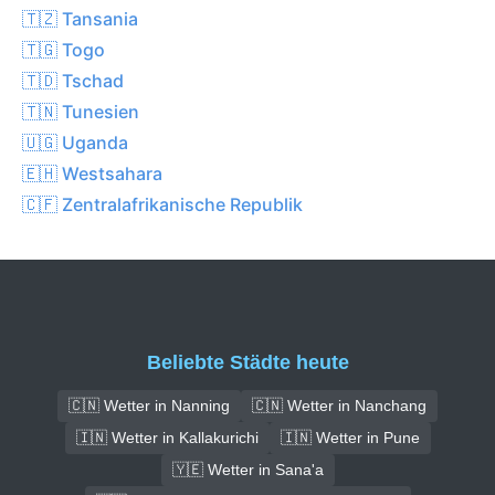
🇹🇿 Tansania
🇹🇬 Togo
🇹🇩 Tschad
🇹🇳 Tunesien
🇺🇬 Uganda
🇪🇭 Westsahara
🇨🇫 Zentralafrikanische Republik
Beliebte Städte heute
🇨🇳 Wetter in Nanning
🇨🇳 Wetter in Nanchang
🇮🇳 Wetter in Kallakurichi
🇮🇳 Wetter in Pune
🇾🇪 Wetter in Sana'a