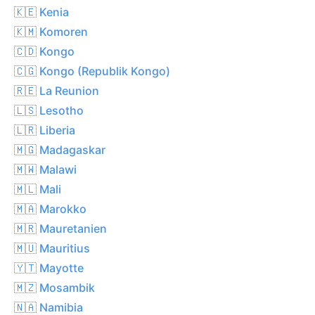
🇰🇪 Kenia
🇰🇲 Komoren
🇨🇩 Kongo
🇨🇬 Kongo (Republik Kongo)
🇷🇪 La Reunion
🇱🇸 Lesotho
🇱🇷 Liberia
🇲🇬 Madagaskar
🇲🇼 Malawi
🇲🇱 Mali
🇲🇦 Marokko
🇲🇷 Mauretanien
🇲🇺 Mauritius
🇾🇹 Mayotte
🇲🇿 Mosambik
🇳🇦 Namibia