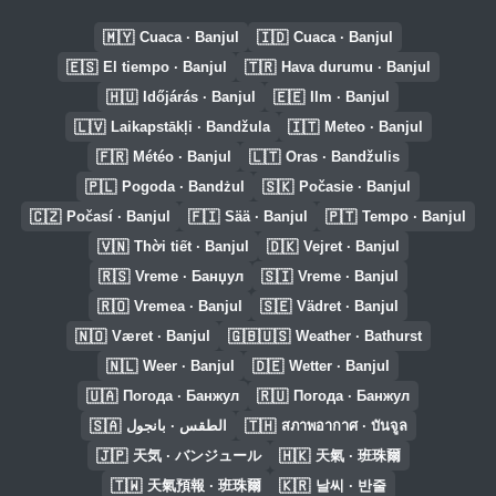
🇲🇾
🇮🇩
Cuaca · Banjul
Cuaca · Banjul
🇪🇸
🇹🇷
El tiempo · Banjul
Hava durumu · Banjul
🇭🇺
🇪🇪
Időjárás · Banjul
Ilm · Banjul
🇱🇻
🇮🇹
Laikapstākļi · Bandžula
Meteo · Banjul
🇫🇷
🇱🇹
Météo · Banjul
Oras · Bandžulis
🇵🇱
🇸🇰
Pogoda · Bandżul
Počasie · Banjul
🇨🇿
🇫🇮
🇵🇹
Počasí · Banjul
Sää · Banjul
Tempo · Banjul
🇻🇳
🇩🇰
Thời tiết · Banjul
Vejret · Banjul
🇷🇸
🇸🇮
Vreme · Банџул
Vreme · Banjul
🇷🇴
🇸🇪
Vremea · Banjul
Vädret · Banjul
🇳🇴
🇬🇧🇺🇸
Været · Banjul
Weather · Bathurst
🇳🇱
🇩🇪
Weer · Banjul
Wetter · Banjul
🇺🇦
🇷🇺
Погода · Банжул
Погода · Банжул
🇸🇦
🇹🇭
الطقس · بانجول
สภาพอากาศ · บันจูล
🇯🇵
🇭🇰
天気 · バンジュール
天氣 · 班珠爾
🇹🇼
🇰🇷
天氣預報 · 班珠爾
날씨 · 반줄