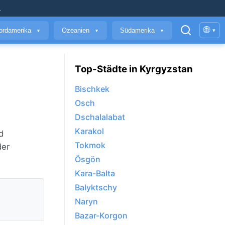
.
🌐
ordamerika
Ozeanien
Südamerika
▾
▼
▼
▼
Top-Städte in Kyrgyzstan
Bischkek
Osch
Dschalalabat
Karakol
d
Tokmok
der
Ösgön
Kara-Balta
Balyktschy
Naryn
Bazar-Korgon