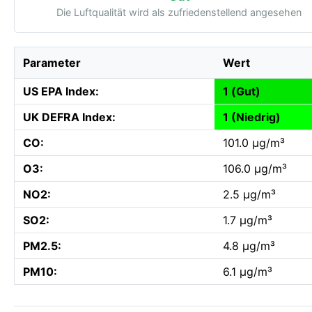
Die Luftqualität wird als zufriedenstellend angesehen
Parameter
Wert
US EPA Index:
1 (Gut)
UK DEFRA Index:
1 (Niedrig)
CO:
101.0 µg/m³
O3:
106.0 µg/m³
NO2:
2.5 µg/m³
SO2:
1.7 µg/m³
PM2.5:
4.8 µg/m³
PM10:
6.1 µg/m³