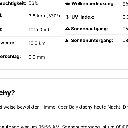
feuchtigkeit:
56%
☁️
Wolkenbedeckung:
5
:
3.6 kph (330°)
☀️
UV-Index:
0.
🌅
Sonnenaufgang:
05
k:
1015.0 mb
🌇
Sonnenuntergang:
08
tweite:
10.0 km
erschlag:
0.0 mm
schy?
 Teilweise bewölkter Himmel über Balyktschy heute Nacht. D
nnenaufgang war um 05:55 AM, Sonnenuntergang ist um 08:06