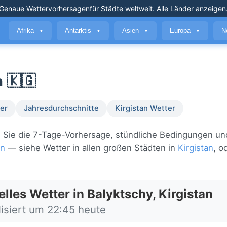
Genaue Wettervorhersagen
für Städte weltweit
.
Alle Länder anzeigen
Afrika
Antarktis
Asien
Europa
N
▼
▼
▼
▼
n 🇰🇬
er
Jahresdurchschnitte
Kirgistan Wetter
hen Sie die 7-Tage-Vorhersage, stündliche Bedingungen un
an
— siehe Wetter in allen großen Städten in
Kirgistan
, o
lles Wetter in Balyktschy, Kirgistan
lisiert um 22:45 heute