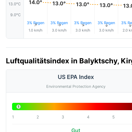
14.0°
13.0°
13.0°
13.0°C
13.0°
13.
9.0°C
3% Regen
3% Regen
3% Regen
3% Regen
3% Re
↑
↑
↑
↑
1.0 km/h
3.0 km/h
3.0 km/h
3.0 km/h
2.0 k
Luftqualitätsindex in Balyktschy, Kir
US EPA Index
Environmental Protection Agency
1
1
2
3
4
5
Gut