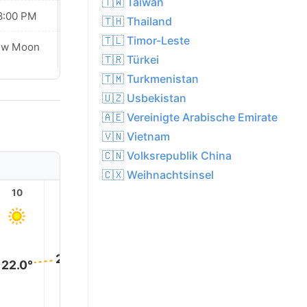
🇹🇼 Taiwan
8:00 PM
07:58 PM
🇹🇭 Thailand
🇹🇱 Timor-Leste
Waxing
ew Moon
Crescent
🇹🇷 Türkei
🇹🇲 Turkmenistan
🇺🇿 Usbekistan
🇦🇪 Vereinigte Arabische Emirate
🇻🇳 Vietnam
🇨🇳 Volksrepublik China
🇨🇽 Weihnachtsinsel
10
11
12
13
14
15
25.0°
24.0°
24.0°
24.0°
23.0°
22.0°