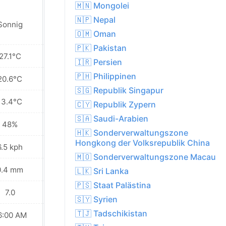
🇲🇳 Mongolei
🇳🇵 Nepal
Sonnig
Sonnig
🇴🇲 Oman
🇵🇰 Pakistan
27.1°C
24.5°C
🇮🇷 Persien
🇵🇭 Philippinen
20.6°C
19.6°C
🇸🇬 Republik Singapur
13.4°C
13.6°C
🇨🇾 Republik Zypern
🇸🇦 Saudi-Arabien
48%
56%
🇭🇰 Sonderverwaltungszone
Hongkong der Volksrepublik China
6.5 kph
10.8 kph
🇲🇴 Sonderverwaltungszone Macau
0.4 mm
2.2 mm
🇱🇰 Sri Lanka
🇵🇸 Staat Palästina
7.0
6.0
🇸🇾 Syrien
🇹🇯 Tadschikistan
6:00 AM
06:01 AM