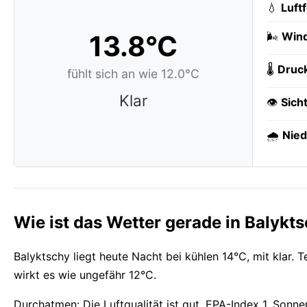
💧
Luft
13.8°C
🌬️
Wind
🌡️
Druc
fühlt sich an wie 12.0°C
Klar
👁️
Sich
🌧️
Nied
Wie ist das Wetter gerade in Balykt
Balyktschy liegt heute Nacht bei kühlen 14°C, mit klar.
wirkt es wie ungefähr 12°C.
Durchatmen: Die Luftqualität ist gut, EPA-Index 1. So