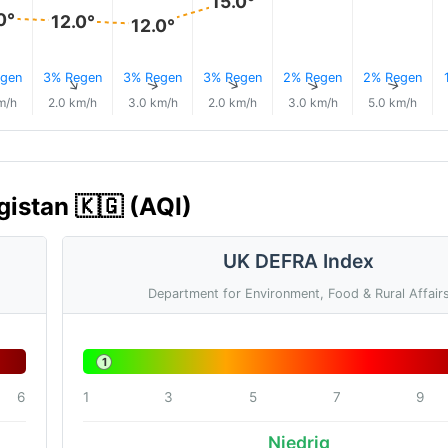
15.0°
0°
12.0°
12.0°
gen
3% Regen
3% Regen
3% Regen
2% Regen
2% Regen
↑
↑
↑
↑
↑
↑
m/h
2.0 km/h
3.0 km/h
2.0 km/h
3.0 km/h
5.0 km/h
gistan 🇰🇬 (AQI)
UK DEFRA Index
Department for Environment, Food & Rural Affair
1
6
1
3
5
7
9
Niedrig