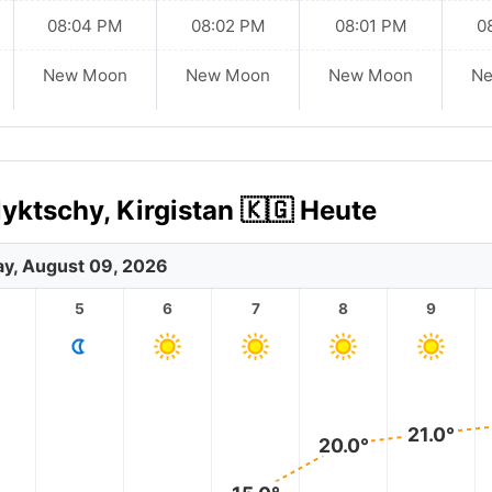
08:04 PM
08:02 PM
08:01 PM
0
New Moon
New Moon
New Moon
N
yktschy, Kirgistan 🇰🇬 Heute
y, August 09, 2026
5
6
7
8
9
21.0°
20.0°