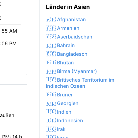
%
Länder in Asien
0
🇦🇫 Afghanistan
🇦🇲 Armenien
:55 AM
🇦🇿 Aserbaidschan
:06 PM
🇧🇭 Bahrain
🇧🇩 Bangladesch
🇧🇹 Bhutan
🇲🇲 Birma (Myanmar)
🇮🇴 Britisches Territorium im
Indischen Ozean
🇧🇳 Brunei
🇬🇪 Georgien
🇮🇳 Indien
raußen
🇮🇩 Indonesien
🇮🇶 Irak
 PM: 14 h
🇮🇱 Israel