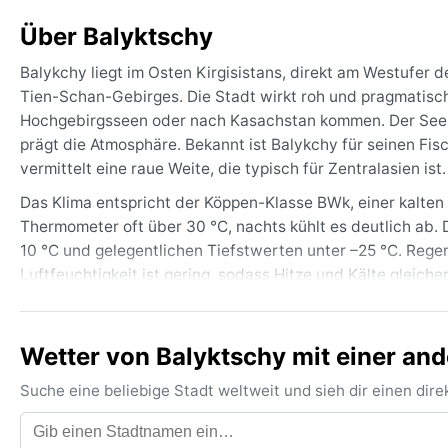
Über Balyktschy
Balykchy liegt im Osten Kirgisistans, direkt am Westufer
Tien-Schan-Gebirges. Die Stadt wirkt roh und pragmatisc
Hochgebirgsseen oder nach Kasachstan kommen. Der See s
prägt die Atmosphäre. Bekannt ist Balykchy für seinen Fi
vermittelt eine raue Weite, die typisch für Zentralasien ist.
Das Klima entspricht der Köppen-Klasse BWk, einer kalten
Thermometer oft über 30 °C, nachts kühlt es deutlich ab. 
10 °C und gelegentlichen Tiefstwerten unter –25 °C. Regen
Luftfeuchtigkeit ist gering, sodass Hitze und Kälte gleic
leichte Baumwollkleidung für den Sommer und dicke Dau
Lippenbalsam sind das ganze Jahr über unverzichtbar.
Wetter von Balyktschy mit einer and
Die beste Reisezeit für Balykchy ist von Mai bis Septemb
Im Frühling und Herbst kann das Wetter jedoch unbeständig
Suche eine beliebige Stadt weltweit und sieh dir einen di
Fallwinde von den Bergen herab, die Sand und Staub aufwir
aber wegen der Trockenheit meist gering bleiben. Bemerke