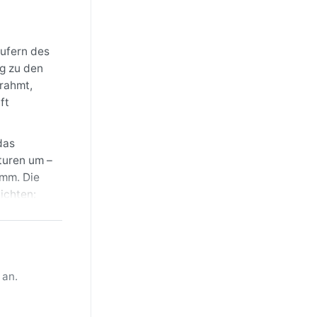
äufern des
g zu den
rahmt,
ft
das
turen um –
 mm. Die
ichten:
eme und
n einlädt.
 starke
 an.
er, die
öen, die