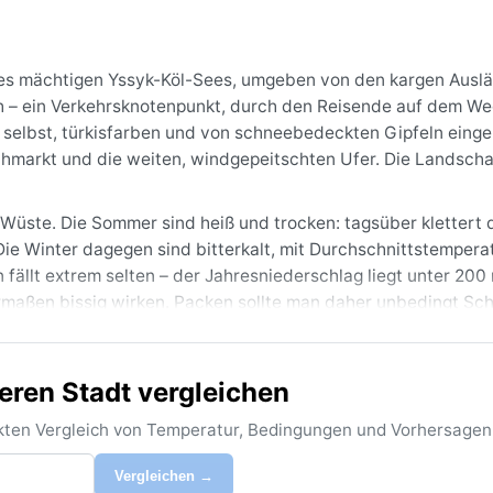
 des mächtigen Yssyk-Köl-Sees, umgeben von den kargen Ausl
h – ein Verkehrsknotenpunkt, durch den Reisende auf dem We
elbst, türkisfarben und von schneebedeckten Gipfeln einge
schmarkt und die weiten, windgepeitschten Ufer. Die Landscha
 Wüste. Die Sommer sind heiß und trocken: tagsüber klettert 
Die Winter dagegen sind bitterkalt, mit Durchschnittstempera
 fällt extrem selten – der Jahresniederschlag liegt unter 200
hermaßen bissig wirken. Packen sollte man daher unbedingt Sch
nenjacken, Mütze und Handschuhe für den Winter. Sonnencr
eren Stadt vergleichen
er, wenn die Tage sonnig und warm sind und der See zum Bade
 sein. Besonders windig ist es im April und Mai – dann fegen
rekten Vergleich von Temperatur, Bedingungen und Vorhersagen
beln. Gewitter treten selten auf, ebenso Schneefälle im Wint
nswert ist das Phänomen der „Issyk-Kul-Winde“: plötzliche B
Vergleichen →