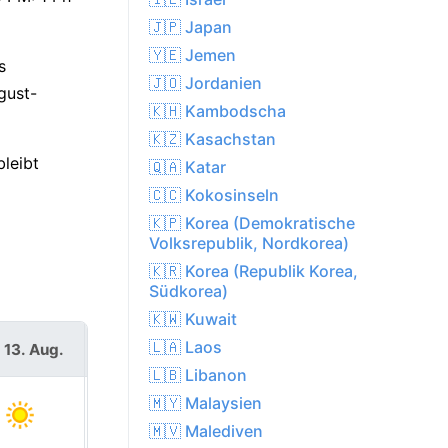
🇯🇵 Japan
🇾🇪 Jemen
s
🇯🇴 Jordanien
gust-
🇰🇭 Kambodscha
🇰🇿 Kasachstan
leibt
🇶🇦 Katar
🇨🇨 Kokosinseln
🇰🇵 Korea (Demokratische
Volksrepublik, Nordkorea)
🇰🇷 Korea (Republik Korea,
Südkorea)
🇰🇼 Kuwait
🇱🇦 Laos
 13. Aug.
Fr. 14. Aug.
🇱🇧 Libanon
🇲🇾 Malaysien
🇲🇻 Malediven