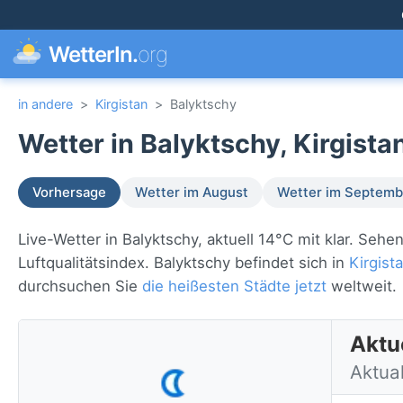
WetterIn.
org
in andere
>
Kirgistan
>
Balyktschy
Wetter in Balyktschy, Kirgista
Vorhersage
Wetter im August
Wetter im Septemb
Live-Wetter in Balyktschy, aktuell 14°C mit klar. Se
Luftqualitätsindex. Balyktschy befindet sich in
Kirgist
durchsuchen Sie
die heißesten Städte jetzt
weltweit.
Aktue
Aktua