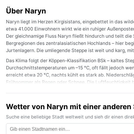
Über Naryn
Naryn liegt im Herzen Kirgisistans, eingebettet in das wi
etwa 41.000 Einwohnern wirkt wie ein ruhiger Außenposten
Der gleichnamige Fluss Naryn fließt hindurch und teilt die
Bergregionen des zentralasiatischen Hochlands – hier be
Jurtenlagern. Die umliegende Steppe ist weit und karg, mi
Das Klima folgt der Köppen-Klassifikation BSk – kaltes Step
Durchschnittstemperaturen um –15 °C, oft fällt jedoch we
erreicht etwa 20 °C, nachts kühlt es stark ab. Niederschläg
Frühsommer als Regen oder Schnee. Die Luftfeuchtigkeit bl
sollte unbedingt mehrere Schichten einpacken: dicke Wint
winddichte Jacke, denn die Steppenwinde können heftig s
Wetter von Naryn mit einer anderen 
Die beste Reisezeit für stabiles Wetter sind die Monate
fällt. Im Mai und Oktober kann es bereits schneien, und d
Suche eine beliebige Stadt weltweit und sieh dir einen di
Temperaturschwankungen zwischen Tag und Nacht – selbs
°C. Zudem treten im Frühjahr gelegentlich heftige Staubst