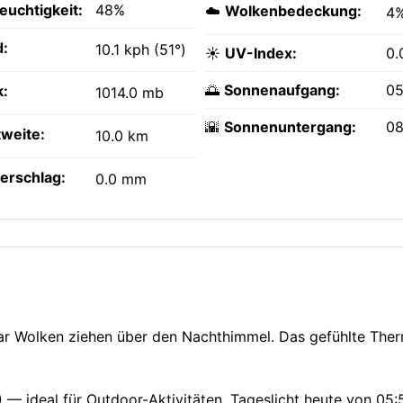
feuchtigkeit:
48%
☁️
Wolkenbedeckung:
4
:
10.1 kph (51°)
☀️
UV-Index:
0.
🌅
Sonnenaufgang:
05
k:
1014.0 mb
🌇
Sonnenuntergang:
08
tweite:
10.0 km
erschlag:
0.0 mm
 paar Wolken ziehen über den Nachthimmel. Das gefühlte Th
3) — ideal für Outdoor-Aktivitäten. Tageslicht heute von 05