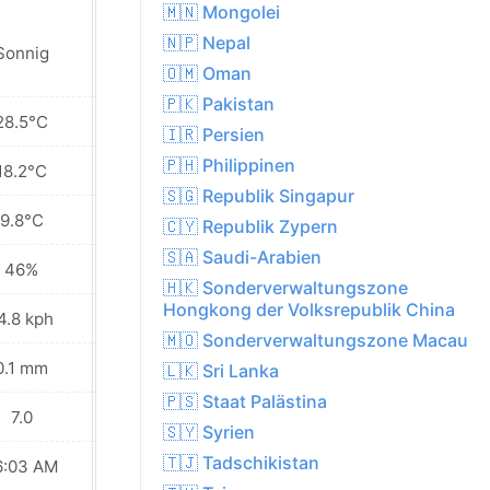
🇲🇳 Mongolei
🇳🇵 Nepal
Sonnig
Sonnig
🇴🇲 Oman
🇵🇰 Pakistan
28.5°C
23.2°C
🇮🇷 Persien
🇵🇭 Philippinen
18.2°C
15.0°C
🇸🇬 Republik Singapur
9.8°C
7.8°C
🇨🇾 Republik Zypern
🇸🇦 Saudi-Arabien
46%
66%
🇭🇰 Sonderverwaltungszone
Hongkong der Volksrepublik China
4.8 kph
18.4 kph
🇲🇴 Sonderverwaltungszone Macau
0.1 mm
4.0 mm
🇱🇰 Sri Lanka
🇵🇸 Staat Palästina
7.0
6.0
🇸🇾 Syrien
🇹🇯 Tadschikistan
6:03 AM
06:04 AM