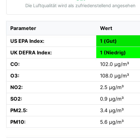
Die Luftqualität wird als zufriedenstellend angesehen
Parameter
Wert
US EPA Index:
1 (Gut)
UK DEFRA Index:
1 (Niedrig)
CO:
102.0 µg/m³
O3:
108.0 µg/m³
NO2:
2.5 µg/m³
SO2:
0.9 µg/m³
PM2.5:
3.4 µg/m³
PM10:
5.6 µg/m³