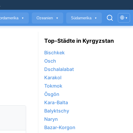
.
🌐
ordamerika
Ozeanien
Südamerika
▾
▼
▼
▼
Top-Städte in Kyrgyzstan
Bischkek
Osch
Dschalalabat
Karakol
Tokmok
Ösgön
Kara-Balta
Balyktschy
Naryn
Bazar-Korgon