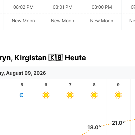
08:02 PM
08:01 PM
08:00 PM
0
New Moon
New Moon
New Moon
N
yn, Kirgistan 🇰🇬 Heute
y, August 09, 2026
5
6
7
8
9
21.0°
18.0°