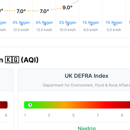
9.0°
0°
7.0°
7.0°
gen
4% Regen
4% Regen
3% Regen
1% Regen
1% Regen
↑
↑
↑
↑
↑
↑
km/h
12.0 km/h
12.0 km/h
10.0 km/h
6.0 km/h
5.0 km/h
n 🇰🇬 (AQI)
UK DEFRA Index
Department for Environment, Food & Rural Affair
1
6
1
3
5
7
9
Niedrig