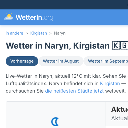
WetterIn.
org
in andere
>
Kirgistan
>
Naryn
Wetter in Naryn, Kirgistan 🇰
Vorhersage
Wetter im August
Wetter im Septemb
Live-Wetter in Naryn, aktuell 12°C mit klar. Sehen S
Luftqualitätsindex. Naryn befindet sich in
Kirgistan
— s
durchsuchen Sie
die heißesten Städte jetzt
weltweit.
Aktue
Aktua