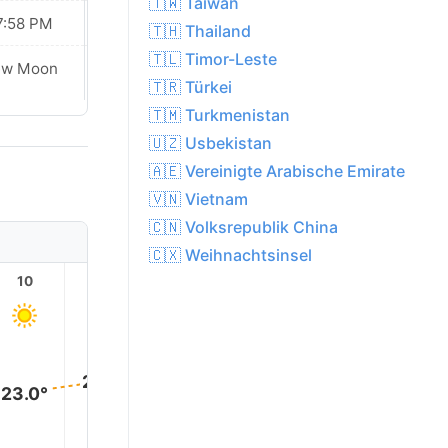
🇹🇼 Taiwan
7:58 PM
07:57 PM
🇹🇭 Thailand
🇹🇱 Timor-Leste
Waxing
ew Moon
Crescent
🇹🇷 Türkei
🇹🇲 Turkmenistan
🇺🇿 Usbekistan
🇦🇪 Vereinigte Arabische Emirate
🇻🇳 Vietnam
🇨🇳 Volksrepublik China
🇨🇽 Weihnachtsinsel
10
11
12
13
14
15
29.0°
28.0°
27.0°
25.0°
24.0°
23.0°