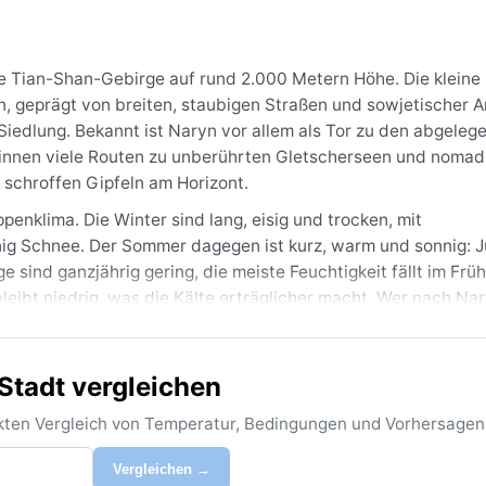
lde Tian-Shan-Gebirge auf rund 2.000 Metern Höhe. Die kleine
, geprägt von breiten, staubigen Straßen und sowjetischer Ar
 Siedlung. Bekannt ist Naryn vor allem als Tor zu den abgeleg
ginnen viele Routen zu unberührten Gletscherseen und noma
t schroffen Gipfeln am Horizont.
penklima. Die Winter sind lang, eisig und trocken, mit
nig Schnee. Der Sommer dagegen ist kurz, warm und sonnig: Ju
e sind ganzjährig gering, die meiste Feuchtigkeit fällt im Frü
eibt niedrig, was die Kälte erträglicher macht. Wer nach Nary
erkleidung für kalte Monate, leichte Thermowäsche und eine
ein.
Stadt vergleichen
 Juni bis September, wenn die Tage angenehm warm sind und 
ie Nächte sind frostig. Ein besonderes Phänomen sind die ext
rekten Vergleich von Temperatur, Bedingungen und Vorhersagen
t im Hochsommer sinken die Werte nach Sonnenuntergang of
ürme auf, die aus der trockenen Steppe aufwirbeln. Schnee ka
Vergleichen →