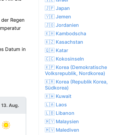
🇯🇵 Japan
🇾🇪 Jemen
— der Regen
🇯🇴 Jordanien
emperatur
🇰🇭 Kambodscha
🇰🇿 Kasachstan
es Datum in
🇶🇦 Katar
🇨🇨 Kokosinseln
🇰🇵 Korea (Demokratische
Volksrepublik, Nordkorea)
🇰🇷 Korea (Republik Korea,
Südkorea)
🇰🇼 Kuwait
🇱🇦 Laos
 13. Aug.
Fr. 14. Aug.
🇱🇧 Libanon
🇲🇾 Malaysien
🇲🇻 Malediven