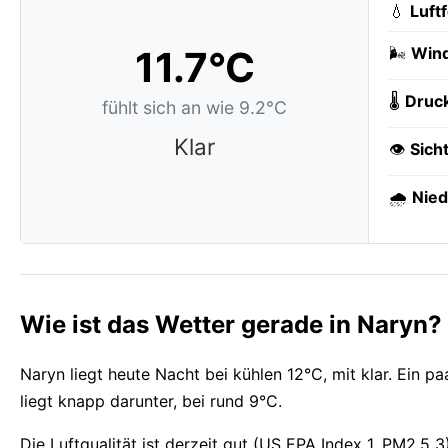
💧
Luft
11.7°C
🌬️
Wind
🌡️
Druc
fühlt sich an wie 9.2°C
Klar
👁️
Sich
🌧️
Nied
Wie ist das Wetter gerade in Naryn?
Naryn liegt heute Nacht bei kühlen 12°C, mit klar. Ein
liegt knapp darunter, bei rund 9°C.
Die Luftqualität ist derzeit gut (US EPA Index 1, PM2.5 