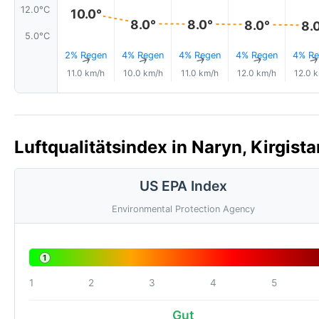
12.0°C
10.0°
8.0°
8.0°
8.0°
8.
5.0°C
2% Regen
4% Regen
4% Regen
4% Regen
4% Re
↑
↑
↑
↑
11.0 km/h
10.0 km/h
11.0 km/h
12.0 km/h
12.0 
Luftqualitätsindex in Naryn, Kirgista
US EPA Index
Environmental Protection Agency
1
1
2
3
4
5
Gut