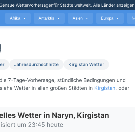
Genaue Wettervorhersagen
für Städte weltweit
.
Alle Länder anzeigen
Afrika
Antarktis
Asien
Europa
N
▼
▼
▼
▼

er
Jahresdurchschnitte
Kirgistan Wetter
ie die 7-Tage-Vorhersage, stündliche Bedingungen und
iehe Wetter in allen großen Städten in
Kirgistan
, oder
lles Wetter in Naryn, Kirgistan
lisiert um 23:45 heute