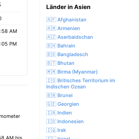
%
Länder in Asien
0
🇦🇫 Afghanistan
🇦🇲 Armenien
:58 AM
🇦🇿 Aserbaidschan
:05 PM
🇧🇭 Bahrain
🇧🇩 Bangladesch
🇧🇹 Bhutan
🇲🇲 Birma (Myanmar)
🇮🇴 Britisches Territorium im
Indischen Ozean
🇧🇳 Brunei
🇬🇪 Georgien
🇮🇳 Indien
ermometer
🇮🇩 Indonesien
🇮🇶 Irak
:58 AM bis
🇮🇱 Israel