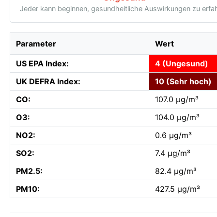
Jeder kann beginnen, gesundheitliche Auswirkungen zu erfa
Parameter
Wert
US EPA Index:
4 (Ungesund)
UK DEFRA Index:
10 (Sehr hoch)
CO:
107.0 µg/m³
O3:
104.0 µg/m³
NO2:
0.6 µg/m³
SO2:
7.4 µg/m³
PM2.5:
82.4 µg/m³
PM10:
427.5 µg/m³