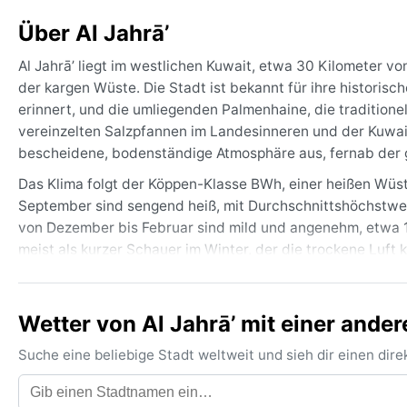
Über Al Jahrā’
Al Jahrā’ liegt im westlichen Kuwait, etwa 30 Kilometer v
der kargen Wüste. Die Stadt ist bekannt für ihre historisc
erinnert, und die umliegenden Palmenhaine, die traditione
vereinzelten Salzpfannen im Landesinneren und der Kuwait B
bescheidene, bodenständige Atmosphäre aus, fernab der g
Das Klima folgt der Köppen-Klasse BWh, einer heißen Wü
September sind sengend heiß, mit Durchschnittshöchstwer
von Dezember bis Februar sind mild und angenehm, etwa 12
meist als kurzer Schauer im Winter, der die trockene Luft ku
Sommer dank der Küstennähe bei 40 bis 60 Prozent. Gepäc
Schutzbrille und eine leichte Jacke für kühle Winterabend
Wetter von Al Jahrā’ mit einer ander
Die beste Reisezeit ist von November bis März, wenn die
ist das Wetter nicht ohne Tücken: Sandstürme können plöt
Suche eine beliebige Stadt weltweit und sieh dir einen di
bildet sich gelegentlich dichter Morgennebel. Es gibt kei
erfordert strikten Sonnenschutz. Die beständige Trockenh