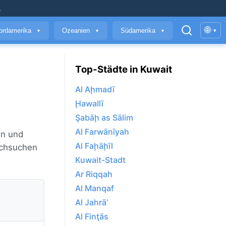
.
🌐
ordamerika
Ozeanien
Südamerika
▾
▼
▼
▼
Top-Städte in Kuwait
Al Aḩmadī
Ḩawallī
Şabāḩ as Sālim
Al Farwānīyah
en und
Al Faḩāḩīl
rchsuchen
Kuwait-Stadt
Ar Riqqah
Al Manqaf
Al Jahrā’
Al Finţās