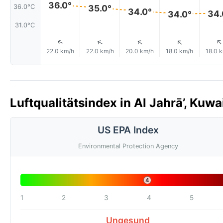
36.0°
36.0°C
35.0°
34.0°
34.
34.0°
31.0°C
↑
↑
↑
↑
22.0 km/h
22.0 km/h
20.0 km/h
18.0 km/h
18.0 
Luftqualitätsindex in Al Jahrā’, Kuwa
US EPA Index
Environmental Protection Agency
4
1
2
3
4
5
Ungesund