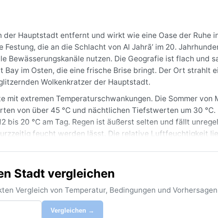
on der Hauptstadt entfernt und wirkt wie eine Oase der Ruhe i
he Festung, die an die Schlacht von Al Jahrā’ im 20. Jahrhunde
lle Bewässerungskanäle nutzen. Die Geografie ist flach und s
ay im Osten, die eine frische Brise bringt. Der Ort strahlt e
litzernden Wolkenkratzer der Hauptstadt.
ste mit extremen Temperaturschwankungen. Die Sommer von M
ten von über 45 °C und nächtlichen Tiefstwerten um 30 °C. 
 bis 20 °C am Tag. Regen ist äußerst selten und fällt unrege
rzzeitig feucht werden lässt. Die relative Luftfeuchtigkeit li
k sollte leichte Baumwollkleidung, einen Sonnenhut, eine UV
e enthalten.
en Stadt vergleichen
 Temperaturen moderat sind und die sengende Hitze nachläss
zlich aufflammen, die Sicht auf wenige Meter reduzieren, und
rekten Vergleich von Temperatur, Bedingungen und Vorhersagen
ne tropischen Stürme, aber die Sommersonne ist unerbittlich u
eit prägt das ganze Jahr über den Rhythmus der Reise.
Vergleichen →