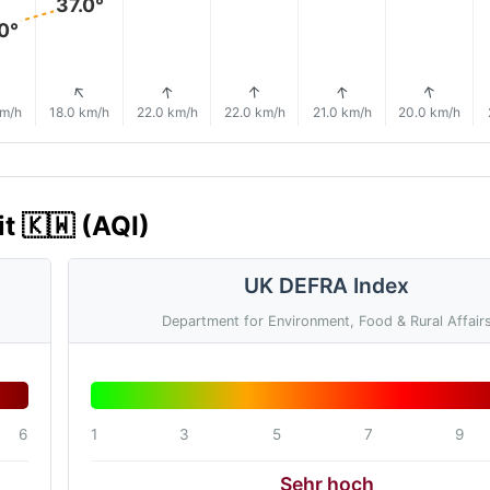
37.0°
0°
↑
↑
↑
↑
↑
↑
km/h
18.0 km/h
22.0 km/h
22.0 km/h
21.0 km/h
20.0 km/h
it 🇰🇼 (AQI)
UK DEFRA Index
Department for Environment, Food & Rural Affair
6
1
3
5
7
9
Sehr hoch