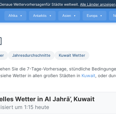
Genaue Wettervorhersagen
für Städte weltweit
.
Alle Länder anzeigen
Afrika
Antarktis
Asien
Europa
N
▼
▼
▼
▼

er
Jahresdurchschnitte
Kuwait Wetter
. Sehen Sie die 7-Tage-Vorhersage, stündliche Bedingung
iehe Wetter in allen großen Städten in
Kuwait
, oder du
lles Wetter in Al Jahrā’, Kuwait
isiert um 1:15 heute