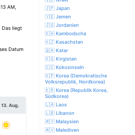
:13 AM,
🇯🇵 Japan
🇾🇪 Jemen
🇯🇴 Jordanien
 Das liegt
🇰🇭 Kambodscha
🇰🇿 Kasachstan
eses Datum
🇶🇦 Katar
🇰🇬 Kirgistan
🇨🇨 Kokosinseln
🇰🇵 Korea (Demokratische
Volksrepublik, Nordkorea)
🇰🇷 Korea (Republik Korea,
Südkorea)
🇱🇦 Laos
 13. Aug.
🇱🇧 Libanon
🇲🇾 Malaysien
🇲🇻 Malediven