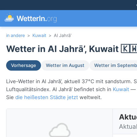
WetterIn.
org
in andere
>
Kuwait
>
Al Jahrā’
Wetter in Al Jahrā’, Kuwait 🇰
Vorhersage
Wetter im August
Wetter im Septemb
Live-Wetter in Al Jahrā’, aktuell 37°C mit sandsturm
Luftqualitätsindex. Al Jahrā’ befindet sich in
Kuwait
— s
Sie
die heißesten Städte jetzt
weltweit.
Aktue
Aktual