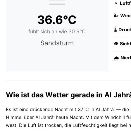
💧
Luft
36.6°C
🌬️
Wind
🌡️
Druc
fühlt sich an wie 30.9°C
Sandsturm
👁️
Sich
🌧️
Nied
Wie ist das Wetter gerade in Al Jahr
Es ist eine drückende Nacht mit 37°C in Al Jahrā’ — die
Himmel über Al Jahrā’ heute Nacht. Mit dem Windchill füh
west. Die Luft ist trocken, die Luftfeuchtigkeit liegt bei 