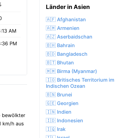
%
Länder in Asien
0
🇦🇫 Afghanistan
🇦🇲 Armenien
:13 AM
🇦🇿 Aserbaidschan
6:36 PM
🇧🇭 Bahrain
🇧🇩 Bangladesch
🇧🇹 Bhutan
🇲🇲 Birma (Myanmar)
🇮🇴 Britisches Territorium im
Indischen Ozean
🇧🇳 Brunei
🇬🇪 Georgien
🇮🇳 Indien
e bewölkter
🇮🇩 Indonesien
21 km/h aus
🇮🇶 Irak
🇮🇱 Israel