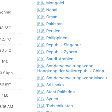
🇲🇳 Mongolei
🇳🇵 Nepal
Sonnig
🇴🇲 Oman
🇵🇰 Pakistan
48.6°C
🇮🇷 Persien
🇵🇭 Philippinen
42.1°C
🇸🇬 Republik Singapur
36.5°C
🇨🇾 Republik Zypern
🇸🇦 Saudi-Arabien
10%
🇭🇰 Sonderverwaltungszone
Hongkong der Volksrepublik China
0.9 kph
🇲🇴 Sonderverwaltungszone Macau
0.0 mm
🇱🇰 Sri Lanka
🇵🇸 Staat Palästina
11.0
🇸🇾 Syrien
🇹🇯 Tadschikistan
5:16 AM