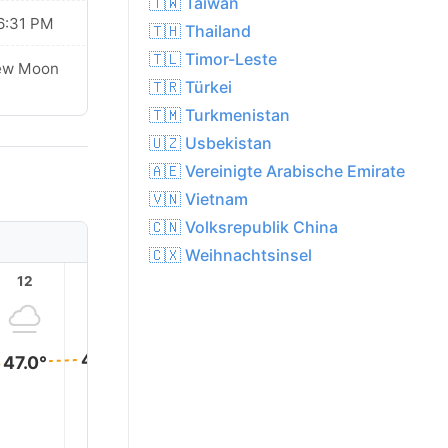
🇹🇼 Taiwan
6:31 PM
🇹🇭 Thailand
🇹🇱 Timor-Leste
ew Moon
🇹🇷 Türkei
🇹🇲 Turkmenistan
🇺🇿 Usbekistan
🇦🇪 Vereinigte Arabische Emirate
🇻🇳 Vietnam
🇨🇳 Volksrepublik China
🇨🇽 Weihnachtsinsel
12
13
14
15
16
17
48.0°
48.0°
48.0°
47.0°
47.0°
46.0°