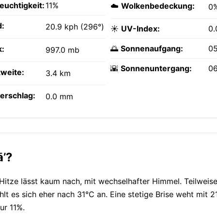
feuchtigkeit:
11%
☁️
Wolkenbedeckung:
0
:
20.9 kph (296°)
☀️
UV-Index:
0.
🌅
Sonnenaufgang:
05
k:
997.0 mb
🌇
Sonnenuntergang:
0
tweite:
3.4 km
erschlag:
0.0 mm
ā’?
 Hitze lässt kaum nach, mit wechselhafter Himmel. Teilweis
lt es sich eher nach 31°C an. Eine stetige Brise weht mit 
nur 11%.