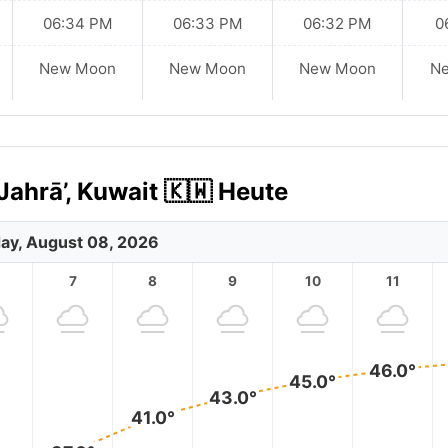
06:34 PM
06:33 PM
06:32 PM
0
New Moon
New Moon
New Moon
N
Jahrā’, Kuwait 🇰🇼 Heute
ay, August 08, 2026
7
8
9
10
11
46.0°
45.0°
43.0°
41.0°