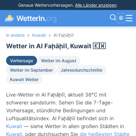
Genaue Wettervorhersagen
.
Alle Länder anzeigen
.
☰
WetterIn.
org
🌐
in andere
>
Kuwait
>
Al Faḩāḩīl
Wetter in Al Faḩāḩīl, Kuwait 🇰🇼
Vorhersage
Wetter im August
Wetter im September
Jahresdurchschnitte
Kuwait Wetter
Live-Wetter in Al Faḩāḩīl, aktuell 36°C mit
schwerer sandsturm. Sehen Sie die 7-Tage-
Vorhersage, stündliche Bedingungen und
Luftqualitätsindex. Al Faḩāḩīl befindet sich in
Kuwait
— siehe Wetter in allen großen Städten in
Kuwait
, oder durchsuchen Sie
die heißesten Städte