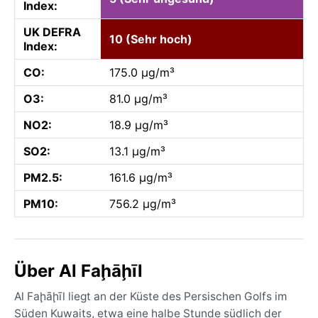
Index:
UK DEFRA
10 (Sehr hoch)
Index:
CO:
175.0 µg/m³
O3:
81.0 µg/m³
NO2:
18.9 µg/m³
SO2:
13.1 µg/m³
PM2.5:
161.6 µg/m³
PM10:
756.2 µg/m³
Über Al Faḩāḩīl
Al Faḩāḩīl liegt an der Küste des Persischen Golfs im
Süden Kuwaits, etwa eine halbe Stunde südlich der