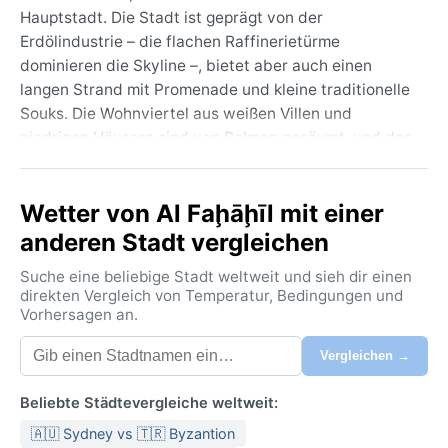
Hauptstadt. Die Stadt ist geprägt von der
Erdölindustrie – die flachen Raffinerietürme
dominieren die Skyline –, bietet aber auch einen
langen Strand mit Promenade und kleine traditionelle
Souks. Die Wohnviertel aus weißen Villen und
niedrigen Häusern sind von Palmen gesäumt, und das
Leben dreht sich um die klimatisierte Innenwelt und
die abendliche Meeresbrise. Der weite Horizont über
Wetter von Al Faḩāḩīl mit einer
der Wüste und das türkisfarbene Wasser schaffen
eine eigenwillige Ruhe, die den Lärm der Bohrtürme
anderen Stadt vergleichen
vergessen lässt.
Suche eine beliebige Stadt weltweit und sieh dir einen
Das Klima nach Köppen gehört zur Klasse BWh –
direkten Vergleich von Temperatur, Bedingungen und
Vorhersagen an.
trockenes Wüstenheißklima. Die Sommer sind extrem:
Von Mai bis Oktober klettern die Temperaturen
Vergleichen →
regelmäßig über 45 °C, nachts sinken sie kaum unter
30 °C. Die Luftfeuchtigkeit an der Küste kann
Beliebte Städtevergleiche weltweit:
drückend sein, Regen fällt praktisch nie – im
🇦🇺 Sydney vs 🇹🇷 Byzantion
Durchschnitt weniger als 100 Millimeter im Jahr. Die