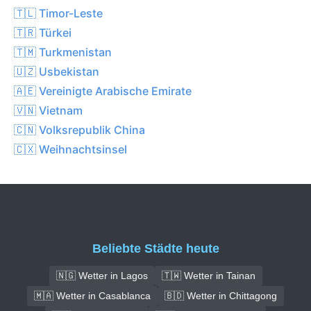
🇹🇱 Timor-Leste
🇹🇷 Türkei
🇹🇲 Turkmenistan
🇺🇿 Usbekistan
🇦🇪 Vereinigte Arabische Emirate
🇻🇳 Vietnam
🇨🇳 Volksrepublik China
🇨🇽 Weihnachtsinsel
Beliebte Städte heute
🇳🇬 Wetter in Lagos
🇹🇼 Wetter in Tainan
🇲🇦 Wetter in Casablanca
🇧🇩 Wetter in Chittagong