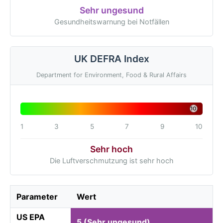
Sehr ungesund
Gesundheitswarnung bei Notfällen
UK DEFRA Index
Department for Environment, Food & Rural Affairs
10
1
3
5
7
9
10
Sehr hoch
Die Luftverschmutzung ist sehr hoch
Parameter
Wert
US EPA
5 (Sehr ungesund)