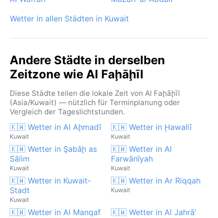
Wetter in allen Städten in Kuwait
Andere Städte in derselben
Zeitzone wie Al Faḩāḩīl
Diese Städte teilen die lokale Zeit von Al Faḩāḩīl
(Asia/Kuwait) — nützlich für Terminplanung oder
Vergleich der Tageslichtstunden.
🇰🇼 Wetter in Al Aḩmadī
🇰🇼 Wetter in Ḩawallī
Kuwait
Kuwait
🇰🇼 Wetter in Şabāḩ as
🇰🇼 Wetter in Al
Sālim
Farwānīyah
Kuwait
Kuwait
🇰🇼 Wetter in Kuwait-
🇰🇼 Wetter in Ar Riqqah
Stadt
Kuwait
Kuwait
🇰🇼 Wetter in Al Manqaf
🇰🇼 Wetter in Al Jahrā’