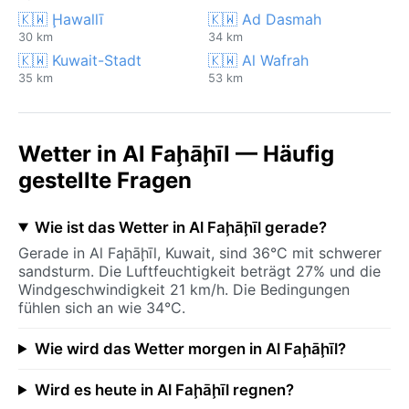
🇰🇼 Ḩawallī
🇰🇼 Ad Dasmah
30 km
34 km
🇰🇼 Kuwait-Stadt
🇰🇼 Al Wafrah
35 km
53 km
Wetter in Al Faḩāḩīl — Häufig
gestellte Fragen
Wie ist das Wetter in Al Faḩāḩīl gerade?
Gerade in Al Faḩāḩīl, Kuwait, sind 36°C mit schwerer
sandsturm. Die Luftfeuchtigkeit beträgt 27% und die
Windgeschwindigkeit 21 km/h. Die Bedingungen
fühlen sich an wie 34°C.
Wie wird das Wetter morgen in Al Faḩāḩīl?
Wird es heute in Al Faḩāḩīl regnen?