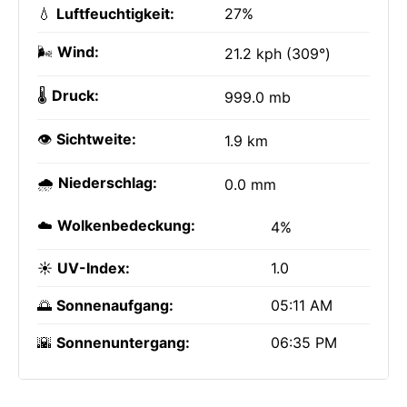
💧
Luftfeuchtigkeit:
27%
🌬️
Wind:
21.2 kph (309°)
🌡️
Druck:
999.0 mb
👁️
Sichtweite:
1.9 km
🌧️
Niederschlag:
0.0 mm
☁️
Wolkenbedeckung:
4%
☀️
UV-Index:
1.0
🌅
Sonnenaufgang:
05:11 AM
🌇
Sonnenuntergang:
06:35 PM