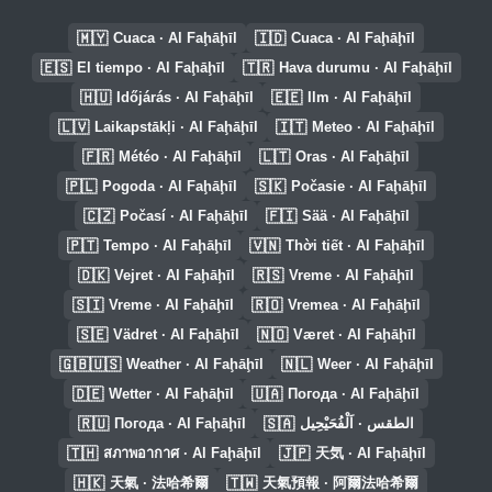
🇲🇾
🇮🇩
Cuaca · Al Faḩāḩīl
Cuaca · Al Faḩāḩīl
🇪🇸
🇹🇷
El tiempo · Al Faḩāḩīl
Hava durumu · Al Faḩāḩīl
🇭🇺
🇪🇪
Időjárás · Al Faḩāḩīl
Ilm · Al Faḩāḩīl
🇱🇻
🇮🇹
Laikapstākļi · Al Faḩāḩīl
Meteo · Al Faḩāḩīl
🇫🇷
🇱🇹
Météo · Al Faḩāḩīl
Oras · Al Faḩāḩīl
🇵🇱
🇸🇰
Pogoda · Al Faḩāḩīl
Počasie · Al Faḩāḩīl
🇨🇿
🇫🇮
Počasí · Al Faḩāḩīl
Sää · Al Faḩāḩīl
🇵🇹
🇻🇳
Tempo · Al Faḩāḩīl
Thời tiết · Al Faḩāḩīl
🇩🇰
🇷🇸
Vejret · Al Faḩāḩīl
Vreme · Al Faḩāḩīl
🇸🇮
🇷🇴
Vreme · Al Faḩāḩīl
Vremea · Al Faḩāḩīl
🇸🇪
🇳🇴
Vädret · Al Faḩāḩīl
Været · Al Faḩāḩīl
🇬🇧🇺🇸
🇳🇱
Weather · Al Faḩāḩīl
Weer · Al Faḩāḩīl
🇩🇪
🇺🇦
Wetter · Al Faḩāḩīl
Погода · Al Faḩāḩīl
🇷🇺
🇸🇦
Погода · Al Faḩāḩīl
الطقس · اَلْفُحَيْحِيل
🇹🇭
🇯🇵
สภาพอากาศ · Al Faḩāḩīl
天気 · Al Faḩāḩīl
🇭🇰
🇹🇼
天氣 · 法哈希爾
天氣預報 · 阿爾法哈希爾