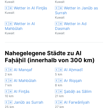
Kuwait
Kuwait
🇰🇼 Wetter in Al Finţās
🇰🇼 Wetter in Janūb as
Surrah
Kuwait
Kuwait
🇰🇼 Wetter in Al
🇰🇼 Wetter in Ad
Mahbūlah
Dasmah
Kuwait
Kuwait
Nahegelegene Städte zu Al
Faḩāḩīl (innerhalb von 300 km)
🇰🇼 Al Manqaf
🇰🇼 Al Aḩmadī
2 km
5 km
🇰🇼 Al Mahbūlah
🇰🇼 Ar Riqqah
7 km
8 km
🇰🇼 Al Finţās
🇰🇼 Şabāḩ as Sālim
10 km
21 km
🇰🇼 Janūb as Surrah
🇰🇼 Al Farwānīyah
25 km
27 km