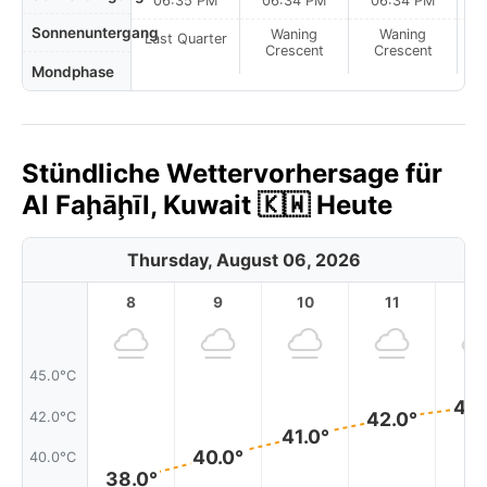
06:35 PM
06:34 PM
06:34 PM
Sonnenuntergang
Waning
Waning
Last Quarter
Crescent
Crescent
Mondphase
Stündliche Wettervorhersage für
Al Faḩāḩīl, Kuwait 🇰🇼 Heute
Thursday, August 06, 2026
8
9
10
11
1
45.0°C
43.
42.0°
42.0°C
41.0°
40.0°
40.0°C
38.0°