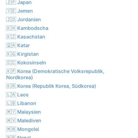
🇯🇵 Japan
🇾🇪 Jemen
🇯🇴 Jordanien
🇰🇭 Kambodscha
🇰🇿 Kasachstan
🇶🇦 Katar
🇰🇬 Kirgistan
🇨🇨 Kokosinseln
🇰🇵 Korea (Demokratische Volksrepublik,
Nordkorea)
🇰🇷 Korea (Republik Korea, Südkorea)
🇱🇦 Laos
🇱🇧 Libanon
🇲🇾 Malaysien
🇲🇻 Malediven
🇲🇳 Mongolei
🇳🇵 Nepal