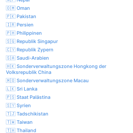
🇴🇲 Oman
🇵🇰 Pakistan
🇮🇷 Persien
🇵🇭 Philippinen
🇸🇬 Republik Singapur
🇨🇾 Republik Zypern
🇸🇦 Saudi-Arabien
🇭🇰 Sonderverwaltungszone Hongkong der
Volksrepublik China
🇲🇴 Sonderverwaltungszone Macau
🇱🇰 Sri Lanka
🇵🇸 Staat Palästina
🇸🇾 Syrien
🇹🇯 Tadschikistan
🇹🇼 Taiwan
🇹🇭 Thailand