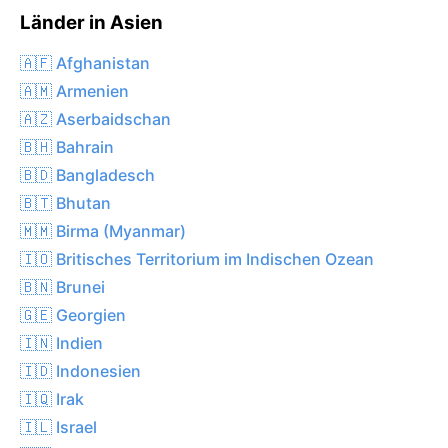
Länder in Asien
🇦🇫 Afghanistan
🇦🇲 Armenien
🇦🇿 Aserbaidschan
🇧🇭 Bahrain
🇧🇩 Bangladesch
🇧🇹 Bhutan
🇲🇲 Birma (Myanmar)
🇮🇴 Britisches Territorium im Indischen Ozean
🇧🇳 Brunei
🇬🇪 Georgien
🇮🇳 Indien
🇮🇩 Indonesien
🇮🇶 Irak
🇮🇱 Israel