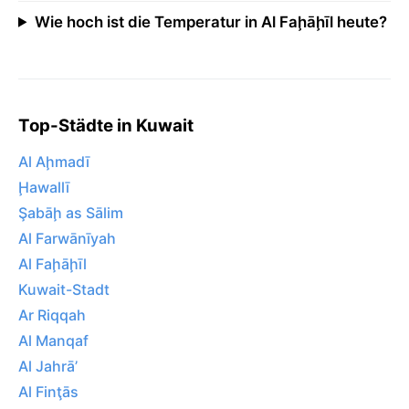
Wie hoch ist die Temperatur in Al Faḩāḩīl heute?
Top-Städte in Kuwait
Al Aḩmadī
Ḩawallī
Şabāḩ as Sālim
Al Farwānīyah
Al Faḩāḩīl
Kuwait-Stadt
Ar Riqqah
Al Manqaf
Al Jahrā’
Al Finţās