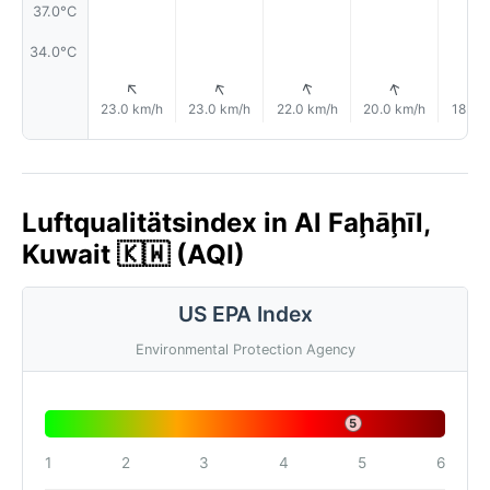
37.0°C
34.0°C
↑
↑
↑
↑
23.0 km/h
23.0 km/h
22.0 km/h
20.0 km/h
18.0 
Luftqualitätsindex in Al Faḩāḩīl,
Kuwait 🇰🇼 (AQI)
US EPA Index
Environmental Protection Agency
5
1
2
3
4
5
6