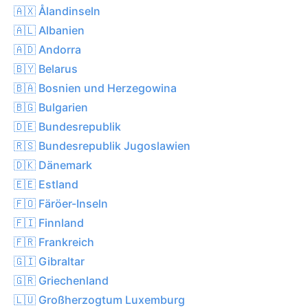
🇦🇽 Ålandinseln
🇦🇱 Albanien
🇦🇩 Andorra
🇧🇾 Belarus
🇧🇦 Bosnien und Herzegowina
🇧🇬 Bulgarien
🇩🇪 Bundesrepublik
🇷🇸 Bundesrepublik Jugoslawien
🇩🇰 Dänemark
🇪🇪 Estland
🇫🇴 Färöer-Inseln
🇫🇮 Finnland
🇫🇷 Frankreich
🇬🇮 Gibraltar
🇬🇷 Griechenland
🇱🇺 Großherzogtum Luxemburg