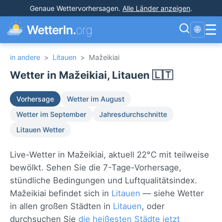
Genaue Wettervorhersagen
.
Alle Länder anzeigen
.
☰
WetterIn.
org
🌐
in andere
>
Litauen
>
Mažeikiai
Wetter in Mažeikiai, Litauen 🇱🇹
Vorhersage
Wetter im August
Wetter im September
Jahresdurchschnitte
Litauen Wetter
Live-Wetter in Mažeikiai, aktuell 22°C mit teilweise
bewölkt. Sehen Sie die 7-Tage-Vorhersage,
stündliche Bedingungen und Luftqualitätsindex.
Mažeikiai befindet sich in
Litauen
— siehe Wetter
in allen großen Städten in
Litauen
, oder
durchsuchen Sie
die heißesten Städte jetzt