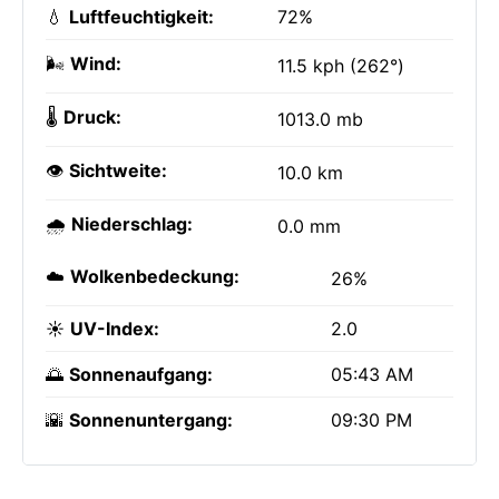
💧
Luftfeuchtigkeit:
72%
🌬️
Wind:
11.5 kph (262°)
🌡️
Druck:
1013.0 mb
👁️
Sichtweite:
10.0 km
🌧️
Niederschlag:
0.0 mm
☁️
Wolkenbedeckung:
26%
☀️
UV-Index:
2.0
🌅
Sonnenaufgang:
05:43 AM
🌇
Sonnenuntergang:
09:30 PM