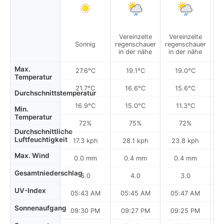
Vereinzelte
Vereinzelte
Sonnig
regenschauer
regenschauer
in der nähe
in der nähe
Max.
27.6°C
19.1°C
19.0°C
Temperatur
21.7°C
16.6°C
15.6°C
Durchschnittstemperatur
16.9°C
15.0°C
11.3°C
Min.
Temperatur
72%
75%
72%
Durchschnittliche
Luftfeuchtigkeit
17.3 kph
28.1 kph
23.8 kph
Max. Wind
0.0 mm
0.4 mm
0.4 mm
Gesamtniederschlag
6.0
4.0
3.0
UV-Index
05:43 AM
05:45 AM
05:47 AM
0
Sonnenaufgang
09:30 PM
09:27 PM
09:25 PM