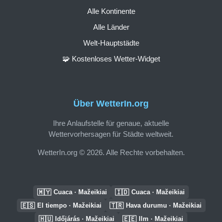
Alle Kontinente
Alle Länder
Welt-Hauptstädte
🧩 Kostenloses Wetter-Widget
Über WetterIn.org
Ihre Anlaufstelle für genaue, aktuelle
Wettervorhersagen für Städte weltweit.
WetterIn.org © 2026. Alle Rechte vorbehalten.
🇲🇾
🇮🇩
Cuaca · Mažeikiai
Cuaca · Mažeikiai
🇪🇸
🇹🇷
El tiempo · Mažeikiai
Hava durumu · Mažeikiai
🇭🇺
🇪🇪
Időjárás · Mažeikiai
Ilm · Mažeikiai