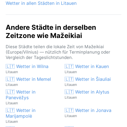
und macht jeden Aufenthalt zu einem kleinen
Wetter in allen Städten in Litauen
Abenteuer in dieser unprätentiösen litauischen Stadt.
Andere Städte in derselben
Zeitzone wie Mažeikiai
Diese Städte teilen die lokale Zeit von Mažeikiai
(Europe/Vilnius) — nützlich für Terminplanung oder
Vergleich der Tageslichtstunden.
🇱🇹 Wetter in Wilna
🇱🇹 Wetter in Kauen
Litauen
Litauen
🇱🇹 Wetter in Memel
🇱🇹 Wetter in Šiauliai
Litauen
Litauen
🇱🇹 Wetter in
🇱🇹 Wetter in Alytus
Panevėžys
Litauen
Litauen
🇱🇹 Wetter in
🇱🇹 Wetter in Jonava
Marijampolė
Litauen
Litauen