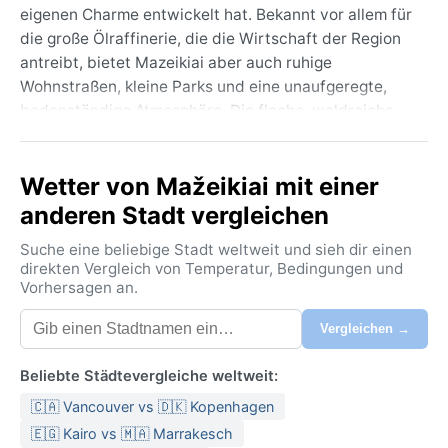
eigenen Charme entwickelt hat. Bekannt vor allem für
die große Ölraffinerie, die die Wirtschaft der Region
antreibt, bietet Mazeikiai aber auch ruhige
Wohnstraßen, kleine Parks und eine unaufgeregte,
bodenständige Atmosphäre. Die flache, waldreiche
Landschaft mit vielen kleinen Seen und Mooren prägt
das Umland, während die Stadt selbst mit der
Wetter von Mažeikiai mit einer
neugotischen Kirche der Heiligen Dreifaltigkeit und
dem Heimatmuseum bescheidene, aber sehenswerte
anderen Stadt vergleichen
Akzente setzt.
Suche eine beliebige Stadt weltweit und sieh dir einen
Das Klima in Mazeikiai entspricht der Köppen-Klasse
direkten Vergleich von Temperatur, Bedingungen und
Vorhersagen an.
Dfb – einem feuchten Kontinentalklima mit warmen
Sommern. Die Sommer sind mild bis angenehm warm,
Vergleichen →
die Durchschnittstemperaturen liegen im Juli um 17
bis 19 Grad Celsius, können aber auch Spitzenwerte
Beliebte Städtevergleiche weltweit:
um 30 Grad erreichen. Die Winter hingegen sind lang
🇨🇦 Vancouver vs 🇩🇰 Kopenhagen
und kalt, mit Durchschnittstemperaturen um minus 4
Grad und häufigem Schneefall; Temperaturen unter
🇪🇬 Kairo vs 🇲🇦 Marrakesch