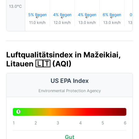
13.0°C
5% Regen
4% Regen
4% Regen
6% Regen
0.0
↑
↑
↑
↑
11.0 km/h
12.0 km/h
13.0 km/h
13.0 km/h
13.0 
Luftqualitätsindex in Mažeikiai,
Litauen 🇱🇹 (AQI)
US EPA Index
Environmental Protection Agency
1
1
2
3
4
5
6
Gut