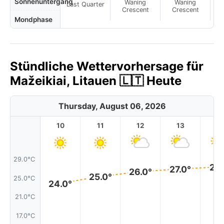
Sonnenuntergang
Waning
Waning
Last Quarter
Crescent
Crescent
Mondphase
Stündliche Wettervorhersage für
Mažeikiai, Litauen 🇱🇹 Heute
Thursday, August 06, 2026
10
11
12
13
1
29.0°C
27.
27.0°
26.0°
25.0°
25.0°C
24.0°
21.0°C
17.0°C