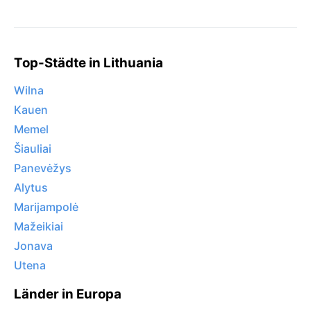
Top-Städte in Lithuania
Wilna
Kauen
Memel
Šiauliai
Panevėžys
Alytus
Marijampolė
Mažeikiai
Jonava
Utena
Länder in Europa