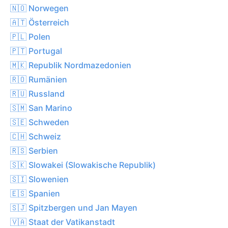
🇳🇴 Norwegen
🇦🇹 Österreich
🇵🇱 Polen
🇵🇹 Portugal
🇲🇰 Republik Nordmazedonien
🇷🇴 Rumänien
🇷🇺 Russland
🇸🇲 San Marino
🇸🇪 Schweden
🇨🇭 Schweiz
🇷🇸 Serbien
🇸🇰 Slowakei (Slowakische Republik)
🇸🇮 Slowenien
🇪🇸 Spanien
🇸🇯 Spitzbergen und Jan Mayen
🇻🇦 Staat der Vatikanstadt