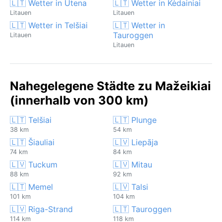
🇱🇹 Wetter in Utena
🇱🇹 Wetter in Kėdainiai
Litauen
Litauen
🇱🇹 Wetter in Telšiai
🇱🇹 Wetter in
Tauroggen
Litauen
Litauen
Nahegelegene Städte zu Mažeikiai
(innerhalb von 300 km)
🇱🇹 Telšiai
🇱🇹 Plunge
38 km
54 km
🇱🇹 Šiauliai
🇱🇻 Liepāja
74 km
84 km
🇱🇻 Tuckum
🇱🇻 Mitau
88 km
92 km
🇱🇹 Memel
🇱🇻 Talsi
101 km
104 km
🇱🇻 Riga-Strand
🇱🇹 Tauroggen
114 km
118 km