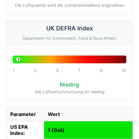
Die Luftqualität wird als zufriedenstellend angesehen
UK DEFRA Index
Department for Environment, Food & Rural Affairs
1
1
3
5
7
9
10
Niedrig
Die Luftverschmutzung ist niedrig
Parameter
Wert
US EPA
1 (Gut)
Index: