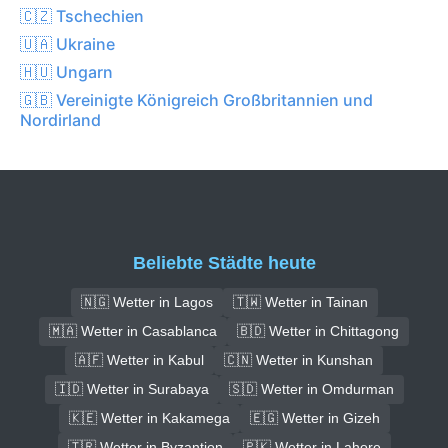
🇨🇿 Tschechien
🇺🇦 Ukraine
🇭🇺 Ungarn
🇬🇧 Vereinigte Königreich Großbritannien und
Nordirland
Beliebte Städte heute
🇳🇬 Wetter in Lagos
🇹🇼 Wetter in Tainan
🇲🇦 Wetter in Casablanca
🇧🇩 Wetter in Chittagong
🇦🇫 Wetter in Kabul
🇨🇳 Wetter in Kunshan
🇮🇩 Wetter in Surabaya
🇸🇩 Wetter in Omdurman
🇰🇪 Wetter in Kakamega
🇪🇬 Wetter in Gizeh
🇹🇷 Wetter in Byzantion
🇵🇰 Wetter in Lahore