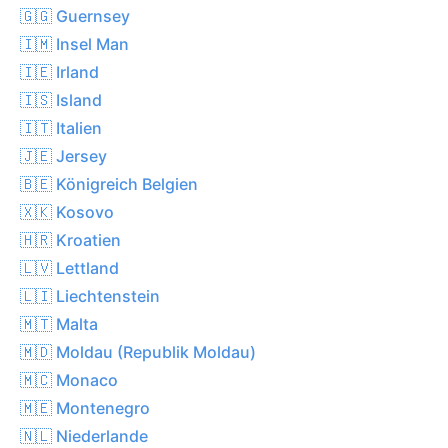
🇬🇬 Guernsey
🇮🇲 Insel Man
🇮🇪 Irland
🇮🇸 Island
🇮🇹 Italien
🇯🇪 Jersey
🇧🇪 Königreich Belgien
🇽🇰 Kosovo
🇭🇷 Kroatien
🇱🇻 Lettland
🇱🇮 Liechtenstein
🇲🇹 Malta
🇲🇩 Moldau (Republik Moldau)
🇲🇨 Monaco
🇲🇪 Montenegro
🇳🇱 Niederlande