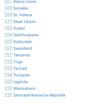
🇸🇱 Sierra Leone
🇸🇴 Somalia
🇸🇭 St. Helena
🇱🇾 Staat Libyen
🇸🇩 Sudan
🇿🇼 Südrhodesien
🇸🇸 Südsudan
🇸🇿 Swasiland
🇹🇿 Tansania
🇹🇬 Togo
🇹🇩 Tschad
🇹🇳 Tunesien
🇺🇬 Uganda
🇪🇭 Westsahara
🇨🇫 Zentralafrikanische Republik