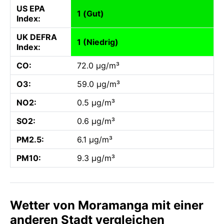
US EPA
1 (Gut)
Index:
UK DEFRA
1 (Niedrig)
Index:
CO:
72.0 µg/m³
O3:
59.0 µg/m³
NO2:
0.5 µg/m³
SO2:
0.6 µg/m³
PM2.5:
6.1 µg/m³
PM10:
9.3 µg/m³
Wetter von Moramanga mit einer
anderen Stadt vergleichen