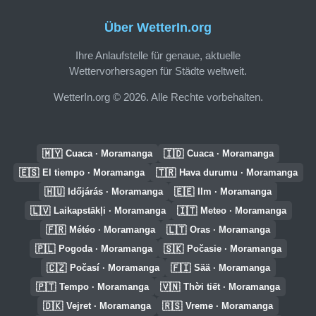
Über WetterIn.org
Ihre Anlaufstelle für genaue, aktuelle
Wettervorhersagen für Städte weltweit.
WetterIn.org © 2026. Alle Rechte vorbehalten.
🇲🇾
🇮🇩
Cuaca · Moramanga
Cuaca · Moramanga
🇪🇸
🇹🇷
El tiempo · Moramanga
Hava durumu · Moramanga
🇭🇺
🇪🇪
Időjárás · Moramanga
Ilm · Moramanga
🇱🇻
🇮🇹
Laikapstākļi · Moramanga
Meteo · Moramanga
🇫🇷
🇱🇹
Météo · Moramanga
Oras · Moramanga
🇵🇱
🇸🇰
Pogoda · Moramanga
Počasie · Moramanga
🇨🇿
🇫🇮
Počasí · Moramanga
Sää · Moramanga
🇵🇹
🇻🇳
Tempo · Moramanga
Thời tiết · Moramanga
🇩🇰
🇷🇸
Vejret · Moramanga
Vreme · Moramanga