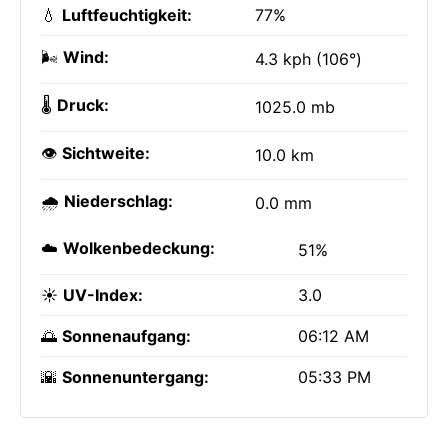
💧
Luftfeuchtigkeit:
77%
🌬️
Wind:
4.3 kph (106°)
🌡️
Druck:
1025.0 mb
👁️
Sichtweite:
10.0 km
🌧️
Niederschlag:
0.0 mm
☁️
Wolkenbedeckung:
51%
☀️
UV-Index:
3.0
🌅
Sonnenaufgang:
06:12 AM
🌇
Sonnenuntergang:
05:33 PM