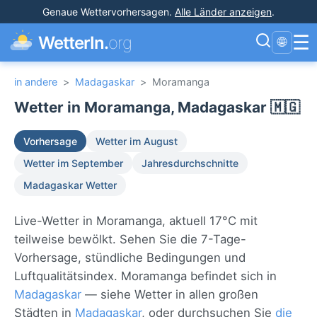
Genaue Wettervorhersagen
.
Alle Länder anzeigen
.
☰
WetterIn.
org
🌐
in andere
>
Madagaskar
>
Moramanga
Wetter in Moramanga, Madagaskar 🇲🇬
Vorhersage
Wetter im August
Wetter im September
Jahresdurchschnitte
Madagaskar Wetter
Live-Wetter in Moramanga, aktuell 17°C mit
teilweise bewölkt. Sehen Sie die 7-Tage-
Vorhersage, stündliche Bedingungen und
Luftqualitätsindex. Moramanga befindet sich in
Madagaskar
— siehe Wetter in allen großen
Städten in
Madagaskar
, oder durchsuchen Sie
die