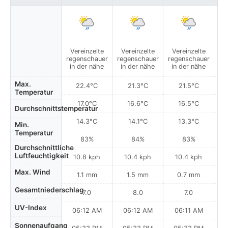
Vereinzelte
Vereinzelte
Vereinzelte
V
regenschauer
regenschauer
regenschauer
re
in der nähe
in der nähe
in der nähe
i
Max.
22.4°C
21.3°C
21.5°C
Temperatur
17.0°C
16.6°C
16.5°C
Durchschnittstemperatur
14.3°C
14.1°C
13.3°C
Min.
Temperatur
83%
84%
83%
Durchschnittliche
Luftfeuchtigkeit
10.8 kph
10.4 kph
10.4 kph
Max. Wind
1.1 mm
1.5 mm
0.7 mm
Gesamtniederschlag
7.0
8.0
7.0
UV-Index
06:12 AM
06:12 AM
06:11 AM
Sonnenaufgang