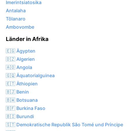
Imerintsiatosika
Antalaha
Tôlanaro
Ambovombe
Länder in Afrika
🇪🇬 Ägypten
🇩🇿 Algerien
🇦🇴 Angola
🇬🇶 Äquatorialguinea
🇪🇹 Äthiopien
🇧🇯 Benin
🇧🇼 Botsuana
🇧🇫 Burkina Faso
🇧🇮 Burundi
🇸🇹 Demokratische Republik São Tomé und Príncipe