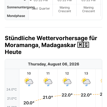
05:33 PM
05:33 PM
05:33 PM
Sonnenuntergang
Waning
Waning
Last Quarter
Crescent
Crescent
Mondphase
Stündliche Wettervorhersage für
Moramanga, Madagaskar 🇲🇬
Heute
Thursday, August 06, 2026
10
11
12
13
1
24.0°C
22.
22.0°
22.0°
21.0°
21.0°C
20.0°