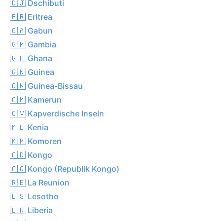
🇩🇯 Dschibuti
🇪🇷 Eritrea
🇬🇦 Gabun
🇬🇲 Gambia
🇬🇭 Ghana
🇬🇳 Guinea
🇬🇼 Guinea-Bissau
🇨🇲 Kamerun
🇨🇻 Kapverdische Inseln
🇰🇪 Kenia
🇰🇲 Komoren
🇨🇩 Kongo
🇨🇬 Kongo (Republik Kongo)
🇷🇪 La Reunion
🇱🇸 Lesotho
🇱🇷 Liberia