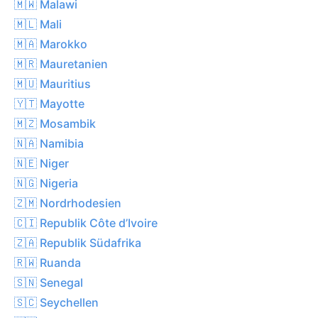
🇲🇼 Malawi
🇲🇱 Mali
🇲🇦 Marokko
🇲🇷 Mauretanien
🇲🇺 Mauritius
🇾🇹 Mayotte
🇲🇿 Mosambik
🇳🇦 Namibia
🇳🇪 Niger
🇳🇬 Nigeria
🇿🇲 Nordrhodesien
🇨🇮 Republik Côte d’Ivoire
🇿🇦 Republik Südafrika
🇷🇼 Ruanda
🇸🇳 Senegal
🇸🇨 Seychellen