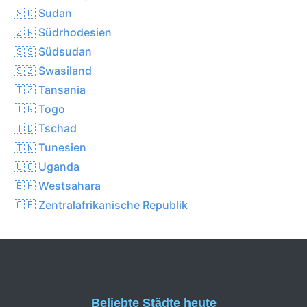
🇸🇩 Sudan
🇿🇼 Südrhodesien
🇸🇸 Südsudan
🇸🇿 Swasiland
🇹🇿 Tansania
🇹🇬 Togo
🇹🇩 Tschad
🇹🇳 Tunesien
🇺🇬 Uganda
🇪🇭 Westsahara
🇨🇫 Zentralafrikanische Republik
Beliebte Städte heute