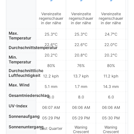
Vereinzelte
Vereinzelte
Vereinzelte
V
regenschauer
regenschauer
regenschauer
re
in der nähe
in der nähe
in der nähe
i
Max.
25.3°C
25.3°C
24.7°C
Temperatur
22.6°C
22.6°C
22.0°C
Durchschnittstemperatur
20.2°C
20.8°C
20.2°C
Min.
Temperatur
80%
76%
80%
Durchschnittliche
Luftfeuchtigkeit
12.2 kph
13.7 kph
11.2 kph
Max. Wind
5.1 mm
1.7 mm
14.3 mm
Gesamtniederschlag
8.0
8.0
6.0
UV-Index
06:07 AM
06:06 AM
06:06 AM
0
Sonnenaufgang
05:29 PM
05:29 PM
05:30 PM
Sonnenuntergang
Waning
Waning
Last Quarter
Crescent
Crescent