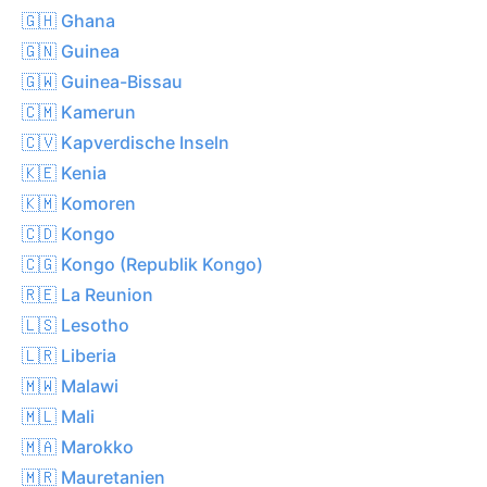
🇬🇭 Ghana
🇬🇳 Guinea
🇬🇼 Guinea-Bissau
🇨🇲 Kamerun
🇨🇻 Kapverdische Inseln
🇰🇪 Kenia
🇰🇲 Komoren
🇨🇩 Kongo
🇨🇬 Kongo (Republik Kongo)
🇷🇪 La Reunion
🇱🇸 Lesotho
🇱🇷 Liberia
🇲🇼 Malawi
🇲🇱 Mali
🇲🇦 Marokko
🇲🇷 Mauretanien