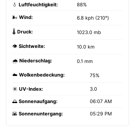
💧
Luftfeuchtigkeit:
88%
🌬️
Wind:
6.8 kph (210°)
🌡️
Druck:
1023.0 mb
👁️
Sichtweite:
10.0 km
🌧️
Niederschlag:
0.1 mm
☁️
Wolkenbedeckung:
75%
☀️
UV-Index:
3.0
🌅
Sonnenaufgang:
06:07 AM
🌇
Sonnenuntergang:
05:29 PM