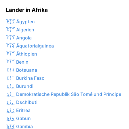
Länder in Afrika
🇪🇬 Ägypten
🇩🇿 Algerien
🇦🇴 Angola
🇬🇶 Äquatorialguinea
🇪🇹 Äthiopien
🇧🇯 Benin
🇧🇼 Botsuana
🇧🇫 Burkina Faso
🇧🇮 Burundi
🇸🇹 Demokratische Republik São Tomé und Príncipe
🇩🇯 Dschibuti
🇪🇷 Eritrea
🇬🇦 Gabun
🇬🇲 Gambia