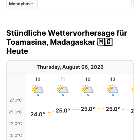
Mondphase
Stündliche Wettervorhersage für
Toamasina, Madagaskar 🇲🇬
Heute
Thursday, August 06, 2026
10
11
12
13
1
27.0°C
25.0°
25.0°
25.0°
25.
25.0°C
24.0°
22.0°C
20.0°C