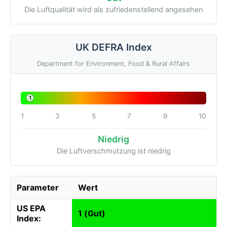
Die Luftqualität wird als zufriedenstellend angesehen
UK DEFRA Index
Department for Environment, Food & Rural Affairs
1
1
3
5
7
9
10
Niedrig
Die Luftverschmutzung ist niedrig
Parameter
Wert
US EPA
1 (Gut)
Index: