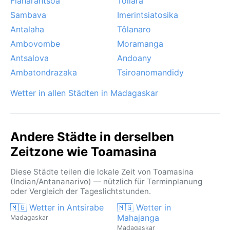
Fianarantsoa
Toliara
Sambava
Imerintsiatosika
Antalaha
Tôlanaro
Ambovombe
Moramanga
Antsalova
Andoany
Ambatondrazaka
Tsiroanomandidy
Wetter in allen Städten in Madagaskar
Andere Städte in derselben
Zeitzone wie Toamasina
Diese Städte teilen die lokale Zeit von Toamasina
(Indian/Antananarivo) — nützlich für Terminplanung
oder Vergleich der Tageslichtstunden.
🇲🇬 Wetter in Antsirabe
🇲🇬 Wetter in
Mahajanga
Madagaskar
Madagaskar