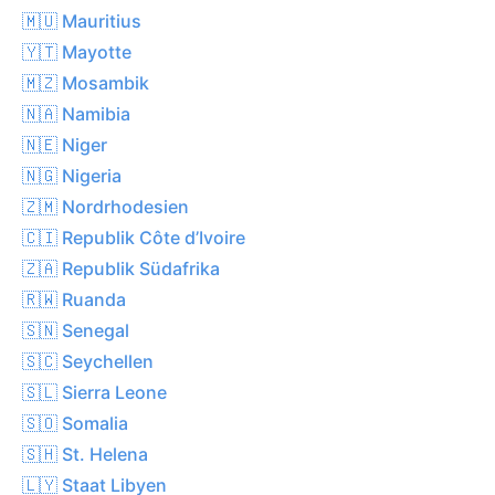
🇲🇺 Mauritius
🇾🇹 Mayotte
🇲🇿 Mosambik
🇳🇦 Namibia
🇳🇪 Niger
🇳🇬 Nigeria
🇿🇲 Nordrhodesien
🇨🇮 Republik Côte d’Ivoire
🇿🇦 Republik Südafrika
🇷🇼 Ruanda
🇸🇳 Senegal
🇸🇨 Seychellen
🇸🇱 Sierra Leone
🇸🇴 Somalia
🇸🇭 St. Helena
🇱🇾 Staat Libyen