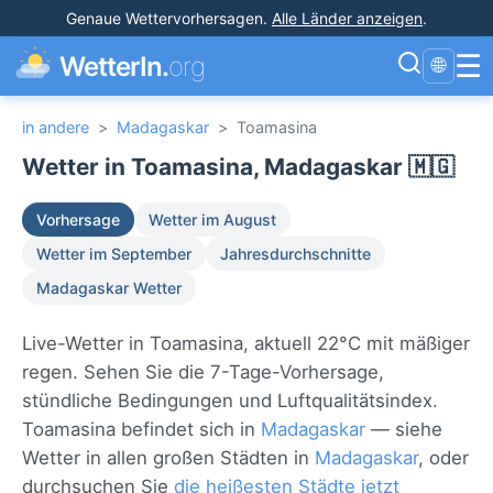
Genaue Wettervorhersagen
.
Alle Länder anzeigen
.
☰
WetterIn.
org
🌐
in andere
>
Madagaskar
>
Toamasina
Wetter in Toamasina, Madagaskar 🇲🇬
Vorhersage
Wetter im August
Wetter im September
Jahresdurchschnitte
Madagaskar Wetter
Live-Wetter in Toamasina, aktuell 22°C mit mäßiger
regen. Sehen Sie die 7-Tage-Vorhersage,
stündliche Bedingungen und Luftqualitätsindex.
Toamasina befindet sich in
Madagaskar
— siehe
Wetter in allen großen Städten in
Madagaskar
, oder
durchsuchen Sie
die heißesten Städte jetzt