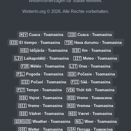
Wettervorhersagen für Städte weltweit.
WetterIn.org © 2026. Alle Rechte vorbehalten.
🇲🇾
🇮🇩
Cuaca · Toamasina
Cuaca · Toamasina
🇪🇸
🇹🇷
El tiempo · Toamasina
Hava durumu · Toamasina
🇭🇺
🇪🇪
Időjárás · Toamasina
Ilm · Toamasina
🇱🇻
🇮🇹
Laikapstākļi · Toamasina
Meteo · Toamasina
🇫🇷
🇱🇹
Météo · Toamasina
Oras · Toamasina
🇵🇱
🇸🇰
Pogoda · Toamasina
Počasie · Toamasina
🇨🇿
🇫🇮
Počasí · Toamasina
Sää · Toamasina
🇵🇹
🇻🇳
Tempo · Toamasina
Thời tiết · Toamasina
🇩🇰
🇷🇸
Vejret · Toamasina
Vreme · Тоамасина
🇸🇮
🇷🇴
Vreme · Toamasina
Vremea · Toamasina
🇸🇪
🇳🇴
Vädret · Toamasina
Været · Toamasina
🇬🇧🇺🇸
🇳🇱
Weather · Toamasina
Weer · Toamasina
🇩🇪
🇺🇦
Wetter · Toamasina
Погода · Туамасіна