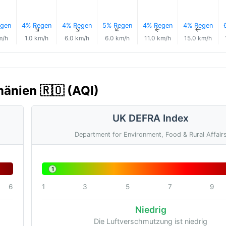
gen
4% Regen
4% Regen
5% Regen
4% Regen
4% Regen
↑
↑
↑
↑
↑
↑
m/h
1.0 km/h
6.0 km/h
6.0 km/h
11.0 km/h
15.0 km/h
mänien 🇷🇴 (AQI)
UK DEFRA Index
Department for Environment, Food & Rural Affair
1
6
1
3
5
7
9
Niedrig
Die Luftverschmutzung ist niedrig