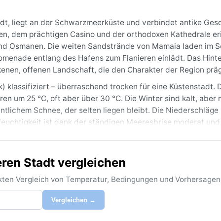
t, liegt an der Schwarzmeerküste und verbindet antike Gesc
n, dem prächtigen Casino und der orthodoxen Kathedrale er
 und Osmanen. Die weiten Sandstrände von Mamaia laden im
menade entlang des Hafens zum Flanieren einlädt. Das Hinte
enen, offenen Landschaft, die den Charakter der Region präg
 klassifiziert – überraschend trocken für eine Küstenstadt. 
n um 25 °C, oft aber über 30 °C. Die Winter sind kalt, aber 
tlichem Schnee, der selten liegen bleibt. Die Niederschläge 
ftfeuchtigkeit ist dank der ständigen Meeresbrise moderat und
nenhut und Badesachen; für den Winter sind warme Schichten
ren Stadt vergleichen
, wenn die Tage lang und die Temperaturen mild bis heiß sind
aber auch voll. Im Spätherbst kann dichter Nebel aufziehen
rekten Vergleich von Temperatur, Bedingungen und Vorhersagen
sind selten, aber möglich. Insgesamt bietet Constanța ein tr
t für alle, die Hitze ohne drückende Schwüle mögen.
Vergleichen →