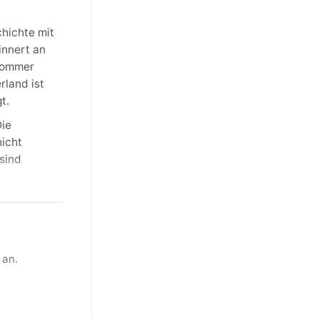
hichte mit
innert an
 Sommer
rland ist
t.
Die
nicht
sind
 und eine
. Juli und
, wenn
 an.
ockenes,