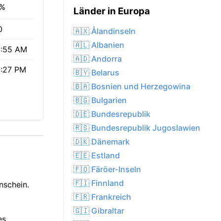
3%
Länder in Europa
0
🇦🇽 Ålandinseln
🇦🇱 Albanien
:55 AM
🇦🇩 Andorra
:27 PM
🇧🇾 Belarus
🇧🇦 Bosnien und Herzegowina
🇧🇬 Bulgarien
🇩🇪 Bundesrepublik
🇷🇸 Bundesrepublik Jugoslawien
🇩🇰 Dänemark
🇪🇪 Estland
🇫🇴 Färöer-Inseln
🇫🇮 Finnland
nschein.
🇫🇷 Frankreich
🇬🇮 Gibraltar
es