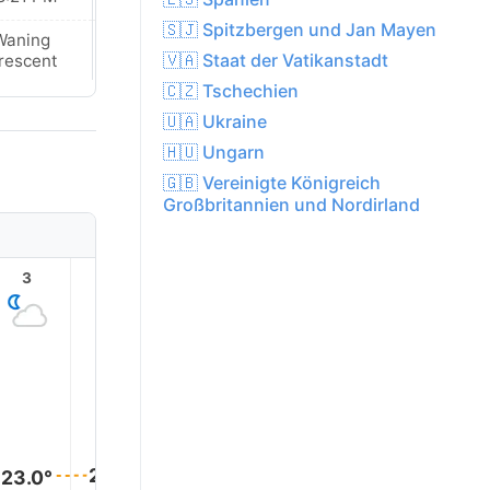
🇸🇯 Spitzbergen und Jan Mayen
Waning
Waning
🇻🇦 Staat der Vatikanstadt
rescent
Crescent
🇨🇿 Tschechien
🇺🇦 Ukraine
🇭🇺 Ungarn
🇬🇧 Vereinigte Königreich
Großbritannien und Nordirland
3
4
5
6
7
8
25.0°
23.0°
23.0°
23.0°
22.0°
22.0°