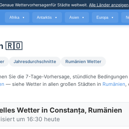
Genaue Wettervorhersagen
für Städte weltweit
.
Alle Länder anzeigen
Afrika
Antarktis
Asien
Europa
N
▼
▼
▼
▼
n 🇷🇴
er
Jahresdurchschnitte
Rumänien Wetter
Sehen Sie die 7-Tage-Vorhersage, stündliche Bedingungen
en
— siehe Wetter in allen großen Städten in
Rumänien
,
elles Wetter in Constanța, Rumänien
lisiert um 16:30 heute