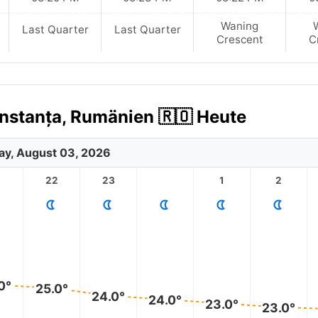
Waning
Last Quarter
Last Quarter
Crescent
C
nstanța, Rumänien 🇷🇴 Heute
y, August 03, 2026
1
22
23
1
2
0°
25.0°
24.0°
24.0°
23.0°
23.0°