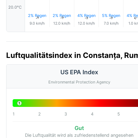
20.0°C
2% Regen
2% Regen
4% Regen
5% Regen
4% Re
↑
↑
↑
↑
9.0 km/h
12.0 km/h
12.0 km/h
7.0 km/h
1.0 k
Luftqualitätsindex in Constanța, Ru
US EPA Index
Environmental Protection Agency
1
1
2
3
4
5
Gut
Die Luftqualität wird als zufriedenstellend angesehen