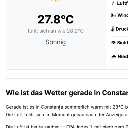
💧
Luft
27.8°C
🌬️
Wind
🌡️
Druc
fühlt sich an wie 28.2°C
Sonnig
👁️
Sich
🌧️
Nied
Wie ist das Wetter gerade in Consta
Gerade ist es in Constanța sommerlich warm mit 28°C b
Die Luft fühlt sich im Moment genau nach der Anzeige a
Die Luft ist heute sauber — EPA-Index 1, mit niedrigem