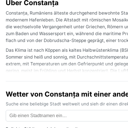
Über Constanța
Constanța, Rumäniens älteste durchgehend bewohnte Stad
modernem Hafenleben. Die Altstadt mit römischen Mosaike
die wechselvolle Vergangenheit unter Griechen, Römern
zum Baden und Wassersport ein, während die maritime Pro
flach und von der Dobrudscha-Steppe geprägt, einer trock
Das Klima ist nach Köppen als kaltes Halbwüstenklima (BSk)
Sommer sind heiß und sonnig, mit Durchschnittstemperature
extrem, mit Temperaturen um den Gefrierpunkt und gelegen
gering, meist im Frühling und Herbst konzentriert. Die Lu
angenehm. Für den Sommer reichen leichte Kleidung, Son
winddichte Jacke empfehlenswert.
Wetter von Constanța mit einer ande
Die beste Reisezeit wettermäßig ist von Mai bis September
August sind hochsommerlich und ideal für Strandbesuche, 
Suche eine beliebige Stadt weltweit und sieh dir einen di
warme, feuchte Luft über das kühle Meer streicht. Stürme 
sonnenreiches Küstenklima mit viel Luftbewegung – perfek