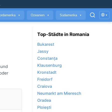
.
🌐
ordamerika
Ozeanien
Südamerika
▾
▼
▼
▼
Top-Städte in Romania
Bukarest
Jassy
Constanța
Klausenburg
 und
Kronstadt
 oder
Freidorf
Craiova
Neumarkt am Mieresch
Oradea
Ploieşti