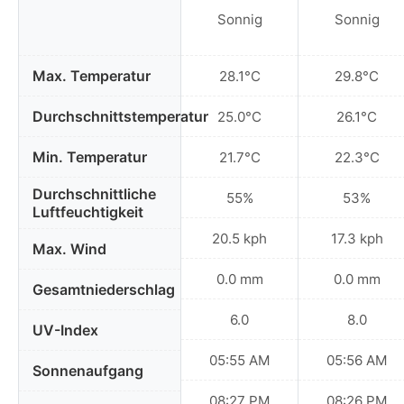
Sonnig
Sonnig
Max. Temperatur
28.1°C
29.8°C
Durchschnittstemperatur
25.0°C
26.1°C
Min. Temperatur
21.7°C
22.3°C
Durchschnittliche
55%
53%
Luftfeuchtigkeit
20.5 kph
17.3 kph
Max. Wind
0.0 mm
0.0 mm
Gesamtniederschlag
6.0
8.0
UV-Index
05:55 AM
05:56 AM
Sonnenaufgang
08:27 PM
08:26 PM