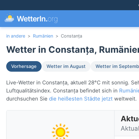
WetterIn.
org
in andere
>
Rumänien
>
Constanța
Wetter in Constanța, Rumänie
Vorhersage
Wetter im August
Wetter im Septemb
Live-Wetter in Constanța, aktuell 28°C mit sonnig. 
Luftqualitätsindex. Constanța befindet sich in
Rumäni
durchsuchen Sie
die heißesten Städte jetzt
weltweit.
Aktu
Aktua