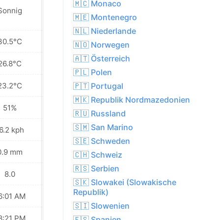
🇲🇨 Monaco
Sonnig
Sonnig
🇲🇪 Montenegro
🇳🇱 Niederlande
30.5°C
28.4°C
🇳🇴 Norwegen
🇦🇹 Österreich
26.8°C
25.7°C
🇵🇱 Polen
23.2°C
23.7°C
🇵🇹 Portugal
🇲🇰 Republik Nordmazedonien
51%
69%
🇷🇺 Russland
🇸🇲 San Marino
6.2 kph
26.3 kph
🇸🇪 Schweden
0.9 mm
0.0 mm
🇨🇭 Schweiz
🇷🇸 Serbien
8.0
7.0
🇸🇰 Slowakei (Slowakische
Republik)
6:01 AM
06:02 AM
🇸🇮 Slowenien
8:21 PM
08:19 PM
🇪🇸 Spanien