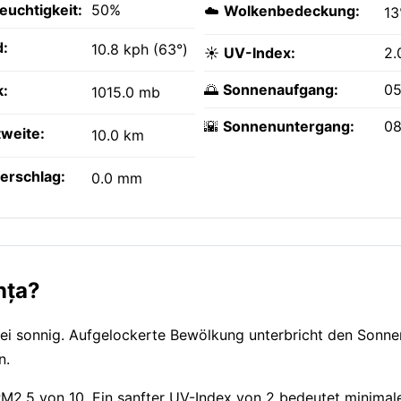
feuchtigkeit:
50%
☁️
Wolkenbedeckung:
1
:
10.8 kph (63°)
☀️
UV-Index:
2.
🌅
Sonnenaufgang:
05
k:
1015.0 mb
🌇
Sonnenuntergang:
08
tweite:
10.0 km
erschlag:
0.0 mm
nța?
ei sonnig. Aufgelockerte Bewölkung unterbricht den Sonne
n.
 PM2.5 von 10. Ein sanfter UV-Index von 2 bedeutet minimal