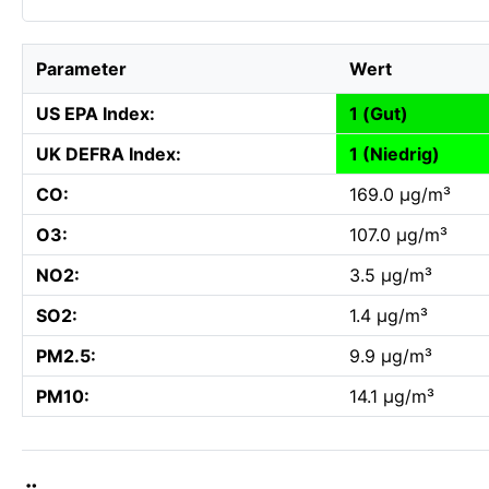
Parameter
Wert
US EPA Index:
1 (Gut)
UK DEFRA Index:
1 (Niedrig)
CO:
169.0 µg/m³
O3:
107.0 µg/m³
NO2:
3.5 µg/m³
SO2:
1.4 µg/m³
PM2.5:
9.9 µg/m³
PM10:
14.1 µg/m³