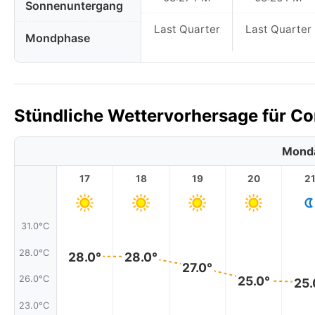
Sonnenuntergang
Last Quarter
Last Quarter
Mondphase
Stündliche Wettervorhersage für Co
Monda
17
18
19
20
2
31.0°C
28.0°C
28.0°
28.0°
27.0°
25.0°
26.0°C
25.
23.0°C