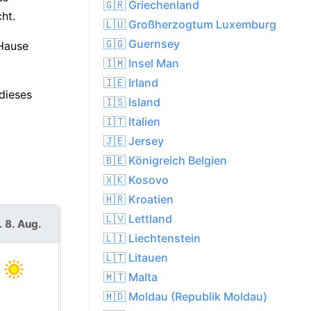
🇬🇷 Griechenland
ht.
🇱🇺 Großherzogtum Luxemburg
🇬🇬 Guernsey
 Hause
🇮🇲 Insel Man
🇮🇪 Irland
dieses
🇮🇸 Island
🇮🇹 Italien
🇯🇪 Jersey
🇧🇪 Königreich Belgien
🇽🇰 Kosovo
🇭🇷 Kroatien
🇱🇻 Lettland
. 8. Aug.
So. 9. Aug.
🇱🇮 Liechtenstein
🇱🇹 Litauen
🇲🇹 Malta
🇲🇩 Moldau (Republik Moldau)