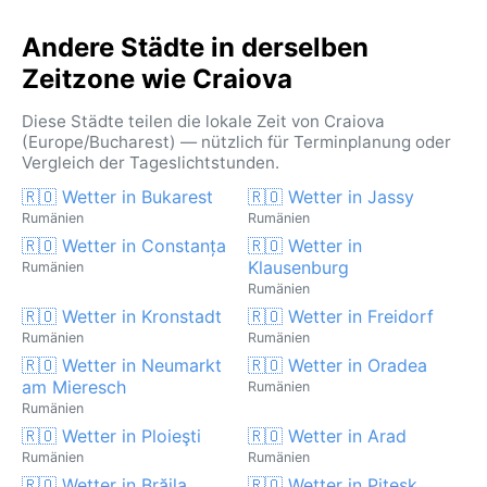
Wüstenwinde wie der Sirocco treten hier nicht auf,
dafür ist Craiova ein authentisches Beispiel für das
Andere Städte in derselben
kontinentale Klima Osteuropas.
Zeitzone wie Craiova
Diese Städte teilen die lokale Zeit von Craiova
(Europe/Bucharest) — nützlich für Terminplanung oder
Vergleich der Tageslichtstunden.
🇷🇴 Wetter in Bukarest
🇷🇴 Wetter in Jassy
Rumänien
Rumänien
🇷🇴 Wetter in Constanța
🇷🇴 Wetter in
Klausenburg
Rumänien
Rumänien
🇷🇴 Wetter in Kronstadt
🇷🇴 Wetter in Freidorf
Rumänien
Rumänien
🇷🇴 Wetter in Neumarkt
🇷🇴 Wetter in Oradea
am Mieresch
Rumänien
Rumänien
🇷🇴 Wetter in Ploieşti
🇷🇴 Wetter in Arad
Rumänien
Rumänien
🇷🇴 Wetter in Brăila
🇷🇴 Wetter in Pitesk