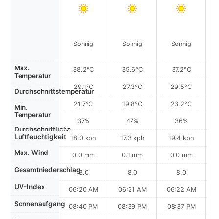
Sonnig
Sonnig
Sonnig
Max.
38.2°C
35.6°C
37.2°C
Temperatur
29.1°C
27.3°C
29.5°C
Durchschnittstemperatur
21.7°C
19.8°C
23.2°C
Min.
Temperatur
37%
47%
36%
Durchschnittliche
Luftfeuchtigkeit
18.0 kph
17.3 kph
19.4 kph
Max. Wind
0.0 mm
0.1 mm
0.0 mm
Gesamtniederschlag
8.0
8.0
8.0
UV-Index
06:20 AM
06:21 AM
06:22 AM
0
Sonnenaufgang
08:40 PM
08:39 PM
08:37 PM