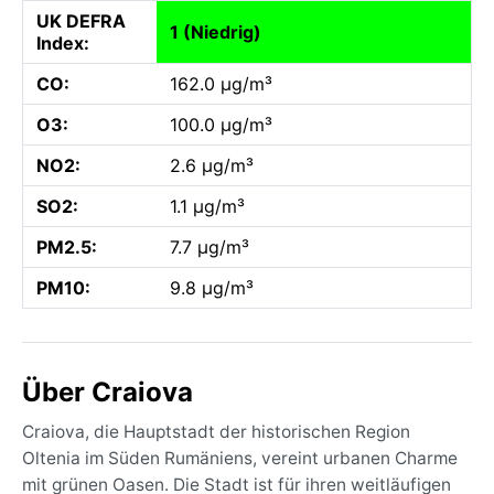
UK DEFRA
1 (Niedrig)
Index:
CO:
162.0 µg/m³
O3:
100.0 µg/m³
NO2:
2.6 µg/m³
SO2:
1.1 µg/m³
PM2.5:
7.7 µg/m³
PM10:
9.8 µg/m³
Über Craiova
Craiova, die Hauptstadt der historischen Region
Oltenia im Süden Rumäniens, vereint urbanen Charme
mit grünen Oasen. Die Stadt ist für ihren weitläufigen