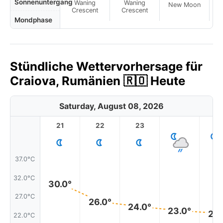
Sonnenuntergang
Waning
Waning
New Moon
N
Crescent
Crescent
Mondphase
Stündliche Wettervorhersage für
Craiova, Rumänien 🇷🇴 Heute
Saturday, August 08, 2026
21
22
23
1
37.0°C
32.0°C
30.0°
27.0°C
26.0°
24.0°
23.0°
22.
22.0°C