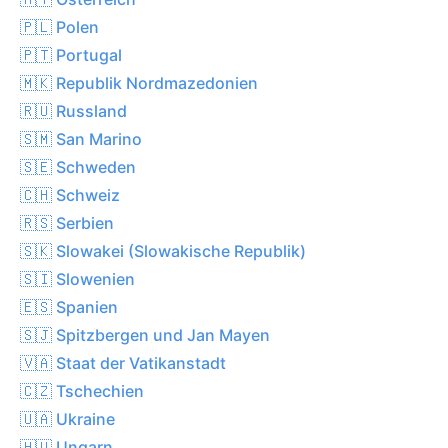
🇵🇱 Polen
🇵🇹 Portugal
🇲🇰 Republik Nordmazedonien
🇷🇺 Russland
🇸🇲 San Marino
🇸🇪 Schweden
🇨🇭 Schweiz
🇷🇸 Serbien
🇸🇰 Slowakei (Slowakische Republik)
🇸🇮 Slowenien
🇪🇸 Spanien
🇸🇯 Spitzbergen und Jan Mayen
🇻🇦 Staat der Vatikanstadt
🇨🇿 Tschechien
🇺🇦 Ukraine
🇭🇺 Ungarn