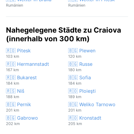
Rumänien
Rumänien
Nahegelegene Städte zu Craiova
(innerhalb von 300 km)
🇷🇴 Pitesk
🇧🇬 Plewen
103 km
120 km
🇷🇴 Hermannstadt
🇧🇬 Russe
167 km
180 km
🇷🇴 Bukarest
🇧🇬 Sofia
184 km
184 km
🇷🇸 Niš
🇷🇴 Ploieşti
188 km
189 km
🇧🇬 Pernik
🇧🇬 Weliko Tarnowo
201 km
201 km
🇧🇬 Gabrowo
🇷🇴 Kronstadt
202 km
205 km