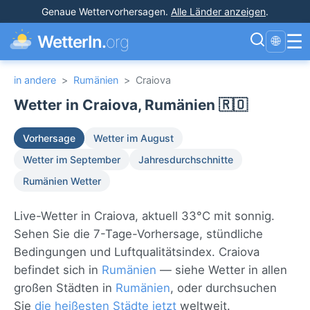
Genaue Wettervorhersagen
.
Alle Länder anzeigen
.
☰
WetterIn.
org
🌐
in andere
>
Rumänien
>
Craiova
Wetter in Craiova, Rumänien 🇷🇴
Vorhersage
Wetter im August
Wetter im September
Jahresdurchschnitte
Rumänien Wetter
Live-Wetter in Craiova, aktuell 33°C mit sonnig.
Sehen Sie die 7-Tage-Vorhersage, stündliche
Bedingungen und Luftqualitätsindex. Craiova
befindet sich in
Rumänien
— siehe Wetter in allen
großen Städten in
Rumänien
, oder durchsuchen
Sie
die heißesten Städte jetzt
weltweit.