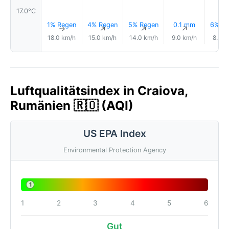
17.0°C
1% Regen
4% Regen
5% Regen
0.1 mm
6% Re
↑
↑
↑
↑
18.0 km/h
15.0 km/h
14.0 km/h
9.0 km/h
8.0 k
Luftqualitätsindex in Craiova,
Rumänien 🇷🇴 (AQI)
US EPA Index
Environmental Protection Agency
1
1
2
3
4
5
6
Gut