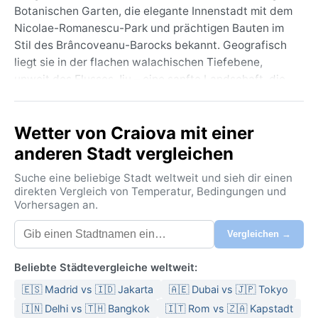
Botanischen Garten, die elegante Innenstadt mit dem
Nicolae-Romanescu-Park und prächtigen Bauten im
Stil des Brâncoveanu-Barocks bekannt. Geografisch
liegt sie in der flachen walachischen Tiefebene,
unweit des Flusses Jiu – eine sanfte Landschaft, die
von Feldern und vereinzelten Hügeln geprägt ist. Hier
pulsiert das Leben in Cafés und auf Märkten,
Wetter von Craiova mit einer
während die orthodoxen Kirchen und das
Kunstmuseum einen tiefen Einblick in die rumänische
anderen Stadt vergleichen
Kultur geben.
Suche eine beliebige Stadt weltweit und sieh dir einen
Das Klima folgt dem Typ Dfa, einem feuchten
direkten Vergleich von Temperatur, Bedingungen und
Vorhersagen an.
Kontinentalklima mit heißen Sommern und kalten
Wintern. Die Sommer werden von Temperaturen um
Vergleichen →
30 °C und drückender Luftfeuchtigkeit begleitet,
Gewitter sind häufig. Im Winter hingegen sinkt das
Beliebte Städtevergleiche weltweit:
Thermometer oft unter den Gefrierpunkt, Schneefälle
🇪🇸 Madrid vs 🇮🇩 Jakarta
🇦🇪 Dubai vs 🇯🇵 Tokyo
und eisige Winde sind keine Seltenheit. Die
Übergangsjahreszeiten bringen milde Tage, aber
🇮🇳 Delhi vs 🇹🇭 Bangkok
🇮🇹 Rom vs 🇿🇦 Kapstadt