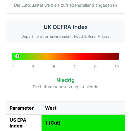
Die Luftqualität wird als zufriedenstellend angesehen
UK DEFRA Index
Department for Environment, Food & Rural Affairs
1
1
3
5
7
9
10
Niedrig
Die Luftverschmutzung ist niedrig
Parameter
Wert
US EPA
1 (Gut)
Index: