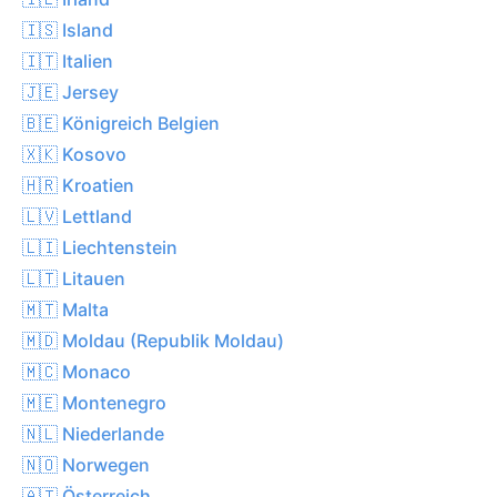
🇮🇸 Island
🇮🇹 Italien
🇯🇪 Jersey
🇧🇪 Königreich Belgien
🇽🇰 Kosovo
🇭🇷 Kroatien
🇱🇻 Lettland
🇱🇮 Liechtenstein
🇱🇹 Litauen
🇲🇹 Malta
🇲🇩 Moldau (Republik Moldau)
🇲🇨 Monaco
🇲🇪 Montenegro
🇳🇱 Niederlande
🇳🇴 Norwegen
🇦🇹 Österreich