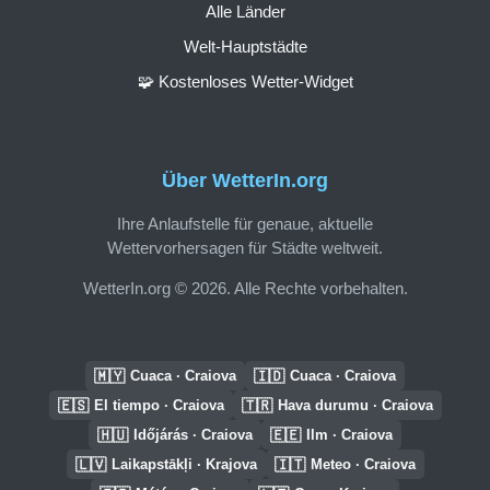
Alle Länder
Welt-Hauptstädte
🧩 Kostenloses Wetter-Widget
Über WetterIn.org
Ihre Anlaufstelle für genaue, aktuelle
Wettervorhersagen für Städte weltweit.
WetterIn.org © 2026. Alle Rechte vorbehalten.
🇲🇾
🇮🇩
Cuaca · Craiova
Cuaca · Craiova
🇪🇸
🇹🇷
El tiempo · Craiova
Hava durumu · Craiova
🇭🇺
🇪🇪
Időjárás · Craiova
Ilm · Craiova
🇱🇻
🇮🇹
Laikapstākļi · Krajova
Meteo · Craiova