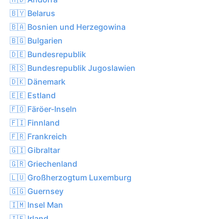
🇧🇾 Belarus
🇧🇦 Bosnien und Herzegowina
🇧🇬 Bulgarien
🇩🇪 Bundesrepublik
🇷🇸 Bundesrepublik Jugoslawien
🇩🇰 Dänemark
🇪🇪 Estland
🇫🇴 Färöer-Inseln
🇫🇮 Finnland
🇫🇷 Frankreich
🇬🇮 Gibraltar
🇬🇷 Griechenland
🇱🇺 Großherzogtum Luxemburg
🇬🇬 Guernsey
🇮🇲 Insel Man
🇮🇪 Irland