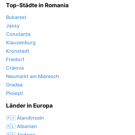
Top-Städte in Romania
Bukarest
Jassy
Constanța
Klausenburg
Kronstadt
Freidorf
Craiova
Neumarkt am Mieresch
Oradea
Ploieşti
Länder in Europa
🇦🇽 Ålandinseln
🇦🇱 Albanien
🇦🇩 Andorra