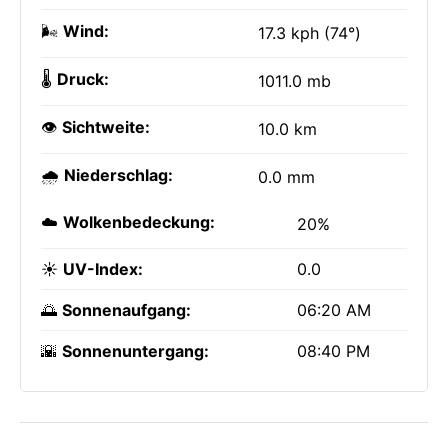
🌬️
Wind:
17.3 kph (74°)
🌡️
Druck:
1011.0 mb
👁️
Sichtweite:
10.0 km
🌧️
Niederschlag:
0.0 mm
☁️
Wolkenbedeckung:
20%
☀️
UV-Index:
0.0
🌅
Sonnenaufgang:
06:20 AM
🌇
Sonnenuntergang:
08:40 PM