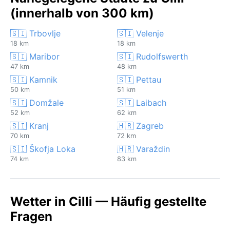
(innerhalb von 300 km)
🇸🇮 Trbovlje
🇸🇮 Velenje
18 km
18 km
🇸🇮 Maribor
🇸🇮 Rudolfswerth
47 km
48 km
🇸🇮 Kamnik
🇸🇮 Pettau
50 km
51 km
🇸🇮 Domžale
🇸🇮 Laibach
52 km
62 km
🇸🇮 Kranj
🇭🇷 Zagreb
70 km
72 km
🇸🇮 Škofja Loka
🇭🇷 Varaždin
74 km
83 km
Wetter in Cilli — Häufig gestellte
Fragen