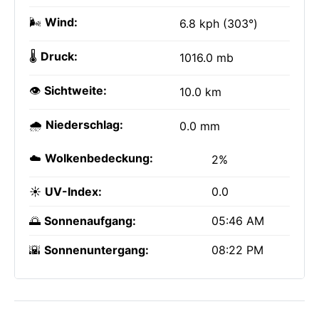
🌬️
Wind:
6.8 kph (303°)
🌡️
Druck:
1016.0 mb
👁️
Sichtweite:
10.0 km
🌧️
Niederschlag:
0.0 mm
☁️
Wolkenbedeckung:
2%
☀️
UV-Index:
0.0
🌅
Sonnenaufgang:
05:46 AM
🌇
Sonnenuntergang:
08:22 PM