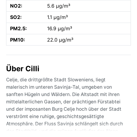
NO2:
5.6 µg/m³
SO2:
1.1 µg/m³
PM2.5:
16.9 µg/m³
PM10:
22.0 µg/m³
Über Cilli
Celje, die drittgrößte Stadt Sloweniens, liegt
malerisch im unteren Savinja-Tal, umgeben von
sanften Hügeln und Wäldern. Die Altstadt mit ihren
mittelalterlichen Gassen, der prächtigen Fürstabtei
und der imposanten Burg Celje hoch über der Stadt
verströmt eine ruhige, geschichtsgesättigte
Atmosphäre. Der Fluss Savinja schlängelt sich durch
das Stadtbild, und die grünen Ausläufer der Alpen