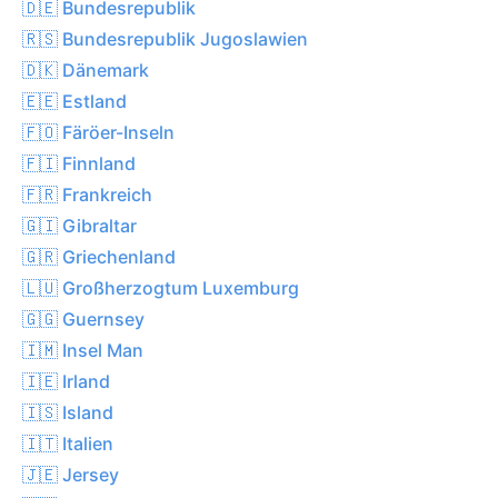
🇩🇪 Bundesrepublik
🇷🇸 Bundesrepublik Jugoslawien
🇩🇰 Dänemark
🇪🇪 Estland
🇫🇴 Färöer-Inseln
🇫🇮 Finnland
🇫🇷 Frankreich
🇬🇮 Gibraltar
🇬🇷 Griechenland
🇱🇺 Großherzogtum Luxemburg
🇬🇬 Guernsey
🇮🇲 Insel Man
🇮🇪 Irland
🇮🇸 Island
🇮🇹 Italien
🇯🇪 Jersey