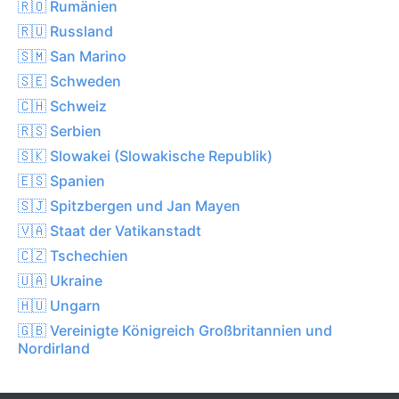
🇷🇴 Rumänien
🇷🇺 Russland
🇸🇲 San Marino
🇸🇪 Schweden
🇨🇭 Schweiz
🇷🇸 Serbien
🇸🇰 Slowakei (Slowakische Republik)
🇪🇸 Spanien
🇸🇯 Spitzbergen und Jan Mayen
🇻🇦 Staat der Vatikanstadt
🇨🇿 Tschechien
🇺🇦 Ukraine
🇭🇺 Ungarn
🇬🇧 Vereinigte Königreich Großbritannien und
Nordirland