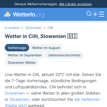
Genaue Wettervorhersagen
.
Alle Länder anzeigen
.
☰
WetterIn.
org
🌐
in andere
>
Slowenien
>
Cilli
Wetter in Cilli, Slowenien 🇸🇮
Vorhersage
Wetter im August
Wetter im September
Jahresdurchschnitte
Slowenien Wetter
Live-Wetter in Cilli, aktuell 20°C mit klar. Sehen Sie
die 7-Tage-Vorhersage, stündliche Bedingungen
und Luftqualitätsindex. Cilli befindet sich in
Slowenien
— siehe Wetter in allen großen Städten
in
Slowenien
, oder durchsuchen Sie
die heißesten
Städte jetzt
weltweit.