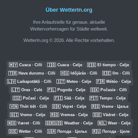
Über WetterIn.org
Ihre Anlaufstelle für genaue, aktuelle
Wettervorhersagen für Städte weltweit.
WetterIn.org © 2026. Alle Rechte vorbehalten.
🇲🇾
🇮🇩
🇪🇸
Cuaca · Cilli
Cuaca · Celje
El tiempo · Celje
🇹🇷
🇭🇺
🇪🇪
Hava durumu · Cilli
Időjárás · Cilli
Ilm · Cilli
🇱🇻
🇮🇹
🇫🇷
Laikapstākļi · Cilli
Meteo · Celje
Météo · Celje
🇱🇹
🇵🇱
🇸🇰
Oras · Celė
Pogoda · Celje
Počasie · Cilli
🇨🇿
🇫🇮
🇵🇹
Počasí · Celje
Sää · Celje
Tempo · Celje
🇻🇳
🇩🇰
🇷🇸
Thời tiết · Cilli
Vejret · Celje
Vreme · Цеље
🇸🇮
🇷🇴
🇸🇪
Vreme · Celje
Vremea · Celje
Vädret · Celje
🇳🇴
🇬🇧🇺🇸
🇳🇱
Været · Cilli
Weather · Celje
Weer · Celje
🇩🇪
🇺🇦
🇷🇺
Wetter · Cilli
Погода · Цельє
Погода · Целе