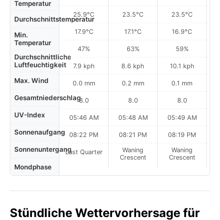
Temperatur
25.9°C
23.5°C
23.5°C
Durchschnittstemperatur
17.9°C
17.1°C
16.9°C
Min.
Temperatur
47%
63%
59%
Durchschnittliche
Luftfeuchtigkeit
7.9 kph
8.6 kph
10.1 kph
Max. Wind
0.0 mm
0.2 mm
0.1 mm
Gesamtniederschlag
8.0
8.0
8.0
UV-Index
05:46 AM
05:48 AM
05:49 AM
0
Sonnenaufgang
08:22 PM
08:21 PM
08:19 PM
Sonnenuntergang
Waning
Waning
Last Quarter
Crescent
Crescent
Mondphase
Stündliche Wettervorhersage für