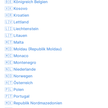
🇧🇪 Königreich Belgien
🇽🇰 Kosovo
🇭🇷 Kroatien
🇱🇻 Lettland
🇱🇮 Liechtenstein
🇱🇹 Litauen
🇲🇹 Malta
🇲🇩 Moldau (Republik Moldau)
🇲🇨 Monaco
🇲🇪 Montenegro
🇳🇱 Niederlande
🇳🇴 Norwegen
🇦🇹 Österreich
🇵🇱 Polen
🇵🇹 Portugal
🇲🇰 Republik Nordmazedonien