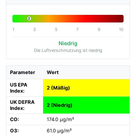
2
1
3
5
7
9
10
Niedrig
Die Luftverschmutzung ist niedrig
Parameter
Wert
US EPA
2 (Mäßig)
Index:
UK DEFRA
2 (Niedrig)
Index:
CO:
174.0 µg/m³
O3:
61.0 µg/m³