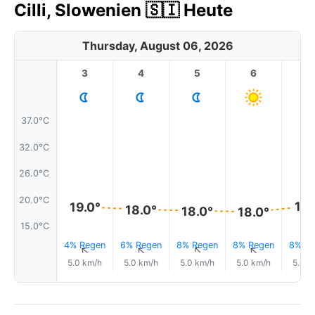
Cilli, Slowenien 🇸🇮 Heute
Thursday, August 06, 2026
3
4
5
6
7
37.0°C
32.0°C
26.0°C
20.0°C
19.
19.0°
18.0°
18.0°
18.0°
15.0°C
4% Regen
6% Regen
8% Regen
8% Regen
8% Re
↑
↑
↑
↑
5.0 km/h
5.0 km/h
5.0 km/h
5.0 km/h
5.0 k