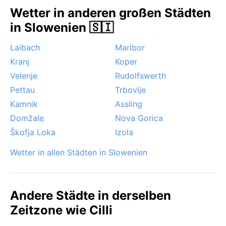
und die Natur in voller Blüte steht. Der Juli und
Wetter in anderen großen Städten
August können allerdings schwül werden. Ein
in Slowenien 🇸🇮
besonderes Phänomen ist der häufige Frühjahrs- und
Herbstnebel im Savinja-Tal, der die Landschaft in
Laibach
Maribor
mystisches Licht taucht. Zudem können im Winter
Kranj
Koper
kräftige Schneefälle das Stadtbild verzaubern, aber
Velenje
Rudolfswerth
auch den Verkehr beeinträchtigen. Extreme
Wetterereignisse wie Hurrikane oder Monsun gibt es
Pettau
Trbovlje
hier nicht – Celje bleibt wettermäßig gemäßigt, aber
Kamnik
Assling
voller Überraschungen.
Domžale
Nova Gorica
Škofja Loka
Izola
Wetter in allen Städten in Slowenien
Andere Städte in derselben
Zeitzone wie Cilli