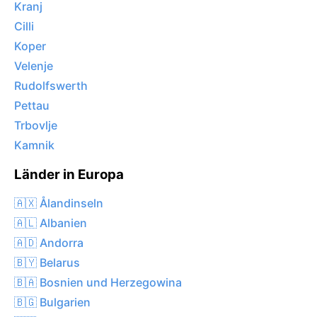
Kranj
Cilli
Koper
Velenje
Rudolfswerth
Pettau
Trbovlje
Kamnik
Länder in Europa
🇦🇽 Ålandinseln
🇦🇱 Albanien
🇦🇩 Andorra
🇧🇾 Belarus
🇧🇦 Bosnien und Herzegowina
🇧🇬 Bulgarien