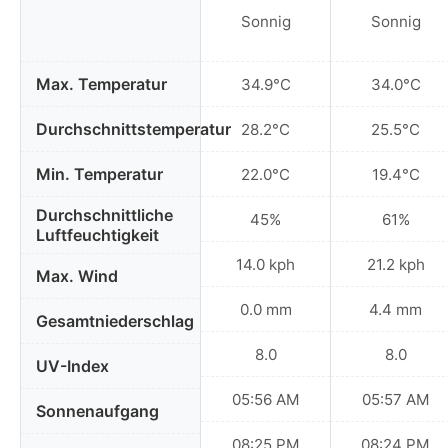
Sonnig
Sonnig
Max. Temperatur
34.9°C
34.0°C
Durchschnittstemperatur
28.2°C
25.5°C
Min. Temperatur
22.0°C
19.4°C
Durchschnittliche
45%
61%
Luftfeuchtigkeit
14.0 kph
21.2 kph
Max. Wind
0.0 mm
4.4 mm
Gesamtniederschlag
8.0
8.0
UV-Index
05:56 AM
05:57 AM
Sonnenaufgang
08:25 PM
08:24 PM