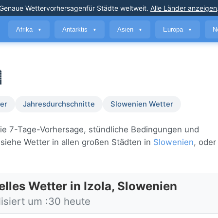
Genaue Wettervorhersagen
für Städte weltweit
.
Alle Länder anzeigen
Afrika
Antarktis
Asien
Europa
N
▼
▼
▼
▼

er
Jahresdurchschnitte
Slowenien Wetter
e die 7-Tage-Vorhersage, stündliche Bedingungen und
iehe Wetter in allen großen Städten in
Slowenien
, oder
lles Wetter in Izola, Slowenien
isiert um :30 heute