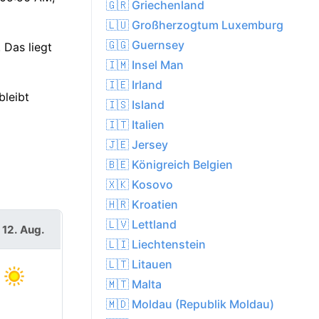
🇬🇷 Griechenland
🇱🇺 Großherzogtum Luxemburg
🇬🇬 Guernsey
 Das liegt
🇮🇲 Insel Man
🇮🇪 Irland
bleibt
🇮🇸 Island
🇮🇹 Italien
🇯🇪 Jersey
🇧🇪 Königreich Belgien
🇽🇰 Kosovo
🇭🇷 Kroatien
🇱🇻 Lettland
 12. Aug.
🇱🇮 Liechtenstein
🇱🇹 Litauen
🇲🇹 Malta
🇲🇩 Moldau (Republik Moldau)