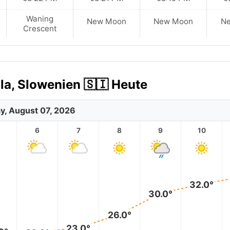
Waning
New Moon
New Moon
N
Crescent
la, Slowenien 🇸🇮 Heute
ay, August 07, 2026
6
7
8
9
10
32.0°
30.0°
26.0°
23.0°