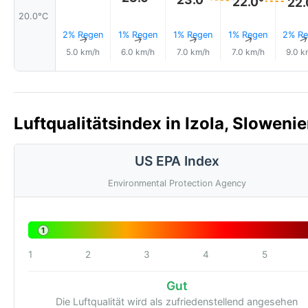
22.0°
22.
20.0°C
2% Regen
1% Regen
1% Regen
1% Regen
2% Re
↑
↑
↑
↑
5.0 km/h
6.0 km/h
7.0 km/h
7.0 km/h
9.0 k
Luftqualitätsindex in Izola, Slowenie
US EPA Index
Environmental Protection Agency
1
1
2
3
4
5
Gut
Die Luftqualität wird als zufriedenstellend angesehen