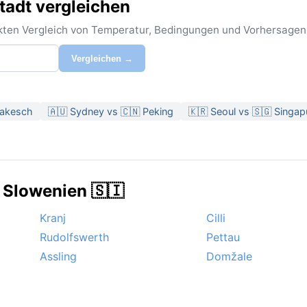
tadt vergleichen
rekten Vergleich von Temperatur, Bedingungen und Vorhersagen
Vergleichen →
rakesch
🇦🇺 Sydney vs 🇨🇳 Peking
🇰🇷 Seoul vs 🇸🇬 Singap
 Slowenien 🇸🇮
Kranj
Cilli
Rudolfswerth
Pettau
Assling
Domžale