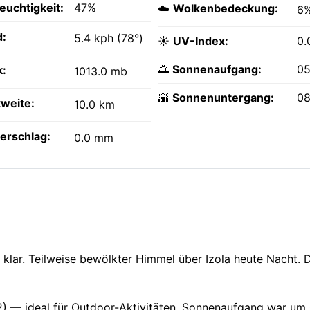
feuchtigkeit:
47%
☁️
Wolkenbedeckung:
6
:
5.4 kph (78°)
☀️
UV-Index:
0.
🌅
Sonnenaufgang:
05
k:
1013.0 mb
🌇
Sonnenuntergang:
08
tweite:
10.0 km
erschlag:
0.0 mm
t klar. Teilweise bewölkter Himmel über Izola heute Nacht. D
 12) — ideal für Outdoor-Aktivitäten. Sonnenaufgang war um