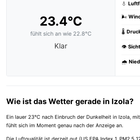
💧
Luft
23.4°C
🌬️
Wind
🌡️
Druc
fühlt sich an wie 22.8°C
Klar
👁️
Sich
🌧️
Nied
Wie ist das Wetter gerade in Izola?
Ein lauer 23°C nach Einbruch der Dunkelheit in Izola, mi
fühlt sich im Moment genau nach der Anzeige an.
Die Luftqualität ist derzeit gut (US EPA Index 1, PM2.5