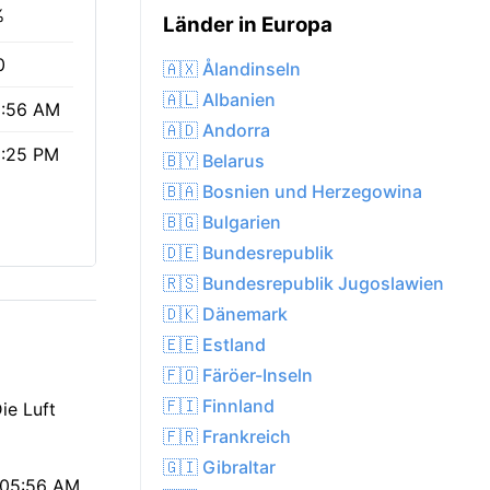
%
Länder in Europa
0
🇦🇽 Ålandinseln
🇦🇱 Albanien
:56 AM
🇦🇩 Andorra
:25 PM
🇧🇾 Belarus
🇧🇦 Bosnien und Herzegowina
🇧🇬 Bulgarien
🇩🇪 Bundesrepublik
🇷🇸 Bundesrepublik Jugoslawien
🇩🇰 Dänemark
🇪🇪 Estland
🇫🇴 Färöer-Inseln
🇫🇮 Finnland
ie Luft
🇫🇷 Frankreich
🇬🇮 Gibraltar
 05:56 AM,