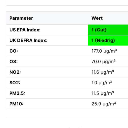
Parameter
Wert
US EPA Index:
1 (Gut)
UK DEFRA Index:
1 (Niedrig)
CO:
177.0 µg/m³
O3:
70.0 µg/m³
NO2:
11.6 µg/m³
SO2:
1.0 µg/m³
PM2.5:
11.5 µg/m³
PM10:
25.9 µg/m³