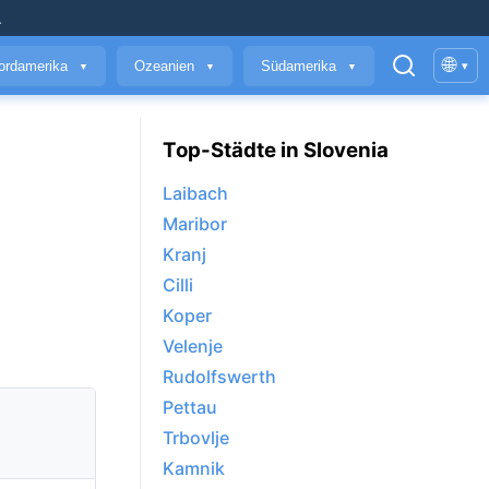
.
🌐
ordamerika
Ozeanien
Südamerika
▾
▼
▼
▼
Top-Städte in Slovenia
Laibach
Maribor
Kranj
Cilli
Koper
Velenje
Rudolfswerth
Pettau
Trbovlje
Kamnik