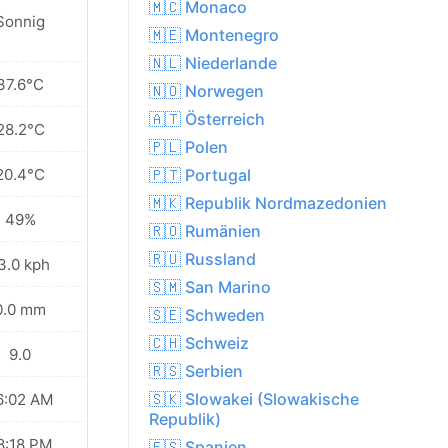
🇲🇨 Monaco
Sonnig
🇲🇪 Montenegro
🇳🇱 Niederlande
37.6°C
🇳🇴 Norwegen
🇦🇹 Österreich
28.2°C
🇵🇱 Polen
20.4°C
🇵🇹 Portugal
🇲🇰 Republik Nordmazedonien
49%
🇷🇴 Rumänien
🇷🇺 Russland
3.0 kph
🇸🇲 San Marino
0.0 mm
🇸🇪 Schweden
🇨🇭 Schweiz
9.0
🇷🇸 Serbien
🇸🇰 Slowakei (Slowakische
6:02 AM
Republik)
8:18 PM
🇪🇸 Spanien