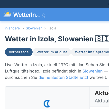
WetterIn.
org
in andere
>
Slowenien
>
Izola
Wetter in Izola, Slowenien 🇸
Vorhersage
Wetter im August
Wetter im Septemb
Live-Wetter in Izola, aktuell 23°C mit klar. Sehen Si
Luftqualitätsindex. Izola befindet sich in
Slowenien
— s
durchsuchen Sie
die heißesten Städte jetzt
weltweit.
Aktue
Aktual