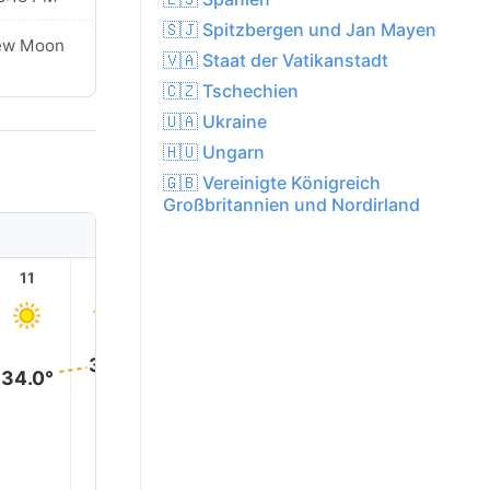
🇸🇯 Spitzbergen und Jan Mayen
ew Moon
🇻🇦 Staat der Vatikanstadt
🇨🇿 Tschechien
🇺🇦 Ukraine
🇭🇺 Ungarn
🇬🇧 Vereinigte Königreich
Großbritannien und Nordirland
11
12
13
14
15
16
35.0°
35.0°
35.0°
35.0°
34.0°
34.0°