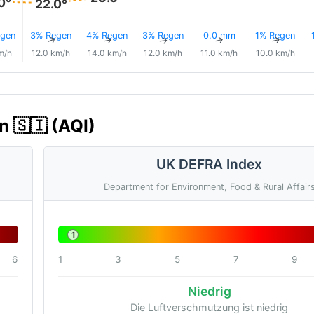
0°
22.0°
gen
3% Regen
4% Regen
3% Regen
0.0 mm
1% Regen
↑
↑
↑
↑
↑
↑
m/h
12.0 km/h
14.0 km/h
12.0 km/h
11.0 km/h
10.0 km/h
n 🇸🇮 (AQI)
UK DEFRA Index
Department for Environment, Food & Rural Affair
1
6
1
3
5
7
9
Niedrig
Die Luftverschmutzung ist niedrig