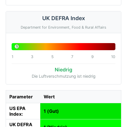
UK DEFRA Index
Department for Environment, Food & Rural Affairs
1
1
3
5
7
9
10
Niedrig
Die Luftverschmutzung ist niedrig
Parameter
Wert
US EPA
1 (Gut)
Index:
UK DEFRA