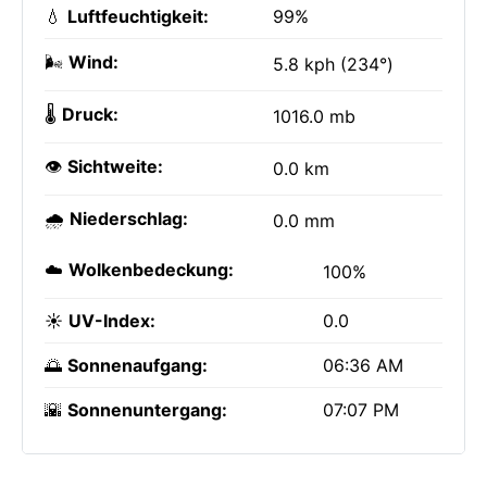
💧
Luftfeuchtigkeit:
99%
🌬️
Wind:
5.8 kph (234°)
🌡️
Druck:
1016.0 mb
👁️
Sichtweite:
0.0 km
🌧️
Niederschlag:
0.0 mm
☁️
Wolkenbedeckung:
100%
☀️
UV-Index:
0.0
🌅
Sonnenaufgang:
06:36 AM
🌇
Sonnenuntergang:
07:07 PM