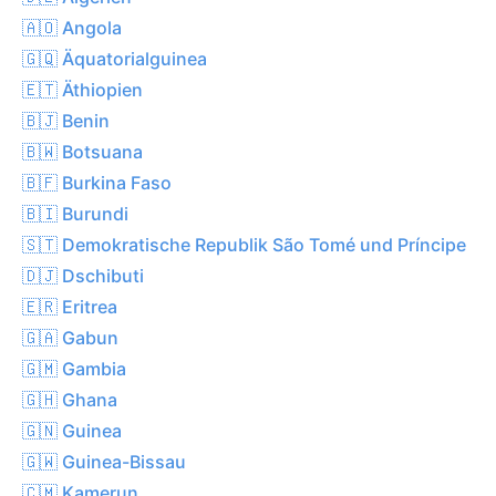
🇦🇴 Angola
🇬🇶 Äquatorialguinea
🇪🇹 Äthiopien
🇧🇯 Benin
🇧🇼 Botsuana
🇧🇫 Burkina Faso
🇧🇮 Burundi
🇸🇹 Demokratische Republik São Tomé und Príncipe
🇩🇯 Dschibuti
🇪🇷 Eritrea
🇬🇦 Gabun
🇬🇲 Gambia
🇬🇭 Ghana
🇬🇳 Guinea
🇬🇼 Guinea-Bissau
🇨🇲 Kamerun