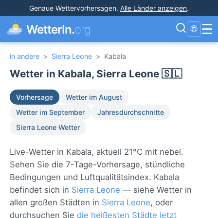
Genaue Wettervorhersagen
.
Alle Länder anzeigen
.
☰
WetterIn.
org
🌐
in andere
>
Sierra Leone
>
Kabala
Wetter in Kabala, Sierra Leone 🇸🇱
Vorhersage
Wetter im August
Wetter im September
Jahresdurchschnitte
Sierra Leone Wetter
Live-Wetter in Kabala, aktuell 21°C mit nebel.
Sehen Sie die 7-Tage-Vorhersage, stündliche
Bedingungen und Luftqualitätsindex. Kabala
befindet sich in
Sierra Leone
— siehe Wetter in
allen großen Städten in
Sierra Leone
, oder
durchsuchen Sie
die heißesten Städte jetzt