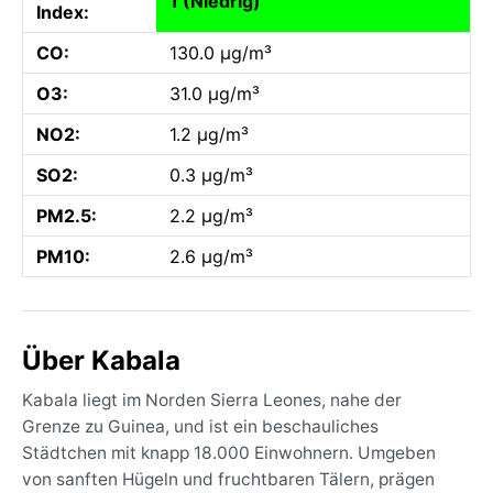
1 (Niedrig)
Index:
CO:
130.0 µg/m³
O3:
31.0 µg/m³
NO2:
1.2 µg/m³
SO2:
0.3 µg/m³
PM2.5:
2.2 µg/m³
PM10:
2.6 µg/m³
Über Kabala
Kabala liegt im Norden Sierra Leones, nahe der
Grenze zu Guinea, und ist ein beschauliches
Städtchen mit knapp 18.000 Einwohnern. Umgeben
von sanften Hügeln und fruchtbaren Tälern, prägen