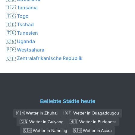
🇹🇿 Tansania
🇹🇬 Togo
🇹🇩 Tschad
🇹🇳 Tunesien
🇺🇬 Uganda
🇪🇭 Westsahara
🇨🇫 Zentralafrikanische Republik
Beliebte Städte heute
🇨🇳 Wetter in Zhuhai
🇧🇫 Wetter in Ouagadougou
🇨🇳 Wetter in Guiyang
🇭🇺 Wetter in Budapest
🇨🇳 Wetter in Nanning
🇬🇭 Wetter in Accra