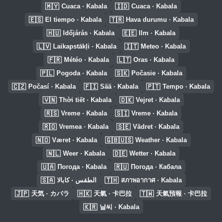
🇲🇾
🇮🇩
Cuaca · Kabala
Cuaca · Kabala
🇪🇸
🇹🇷
El tiempo · Kabala
Hava durumu · Kabala
🇭🇺
🇪🇪
Időjárás · Kabala
Ilm · Kabala
🇱🇻
🇮🇹
Laikapstākļi · Kabala
Meteo · Kabala
🇫🇷
🇱🇹
Météo · Kabala
Oras · Kabala
🇵🇱
🇸🇰
Pogoda · Kabala
Počasie · Kabala
🇨🇿
🇫🇮
🇵🇹
Počasí · Kabala
Sää · Kabala
Tempo · Kabala
🇻🇳
🇩🇰
Thời tiết · Kabala
Vejret · Kabala
🇷🇸
🇸🇮
Vreme · Kabala
Vreme · Kabala
🇷🇴
🇸🇪
Vremea · Kabala
Vädret · Kabala
🇳🇴
🇬🇧🇺🇸
Været · Kabala
Weather · Kabala
🇳🇱
🇩🇪
Weer · Kabala
Wetter · Kabala
🇺🇦
🇷🇺
Погода · Kabala
Погода · Кабала
🇸🇦
🇹🇭
الطقس · كابالا
สภาพอากาศ · Kabala
🇯🇵
🇭🇰
🇹🇼
天気 · カバラ
天氣 · 卡巴拉
天氣預報 · 卡巴拉
🇰🇷
날씨 · Kabala