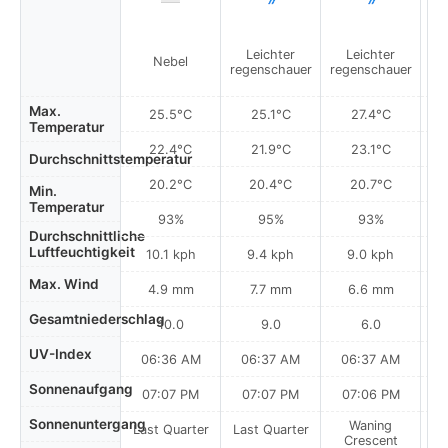
Leichter
Leichter
Nebel
regenschauer
regenschauer
re
Max.
25.5°C
25.1°C
27.4°C
Temperatur
22.4°C
21.9°C
23.1°C
Durchschnittstemperatur
20.2°C
20.4°C
20.7°C
Min.
Temperatur
93%
95%
93%
Durchschnittliche
Luftfeuchtigkeit
10.1 kph
9.4 kph
9.0 kph
Max. Wind
4.9 mm
7.7 mm
6.6 mm
Gesamtniederschlag
10.0
9.0
6.0
UV-Index
06:36 AM
06:37 AM
06:37 AM
Sonnenaufgang
07:07 PM
07:07 PM
07:06 PM
Sonnenuntergang
Waning
Last Quarter
Last Quarter
Crescent