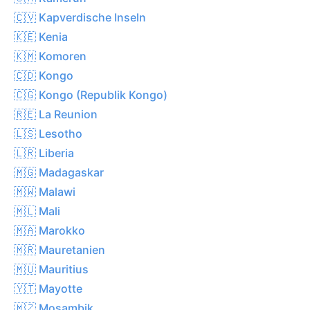
🇨🇻 Kapverdische Inseln
🇰🇪 Kenia
🇰🇲 Komoren
🇨🇩 Kongo
🇨🇬 Kongo (Republik Kongo)
🇷🇪 La Reunion
🇱🇸 Lesotho
🇱🇷 Liberia
🇲🇬 Madagaskar
🇲🇼 Malawi
🇲🇱 Mali
🇲🇦 Marokko
🇲🇷 Mauretanien
🇲🇺 Mauritius
🇾🇹 Mayotte
🇲🇿 Mosambik