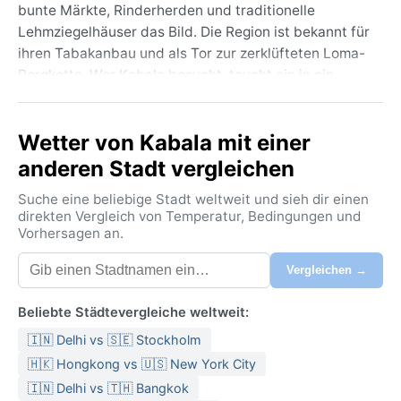
bunte Märkte, Rinderherden und traditionelle
Lehmziegelhäuser das Bild. Die Region ist bekannt für
ihren Tabakanbau und als Tor zur zerklüfteten Loma-
Bergkette. Wer Kabala besucht, taucht ein in ein
ruhiges, ländliches Afrika abseits der Touristenströme
– die Luft duftet nach Holzkohle und Regen, und
Wetter von Kabala mit einer
abends leuchten die Sterne über den Wara-Wara-
Hügeln.
anderen Stadt vergleichen
Das Klima ist tropisch-monsunal (Köppen-Klasse Am)
Suche eine beliebige Stadt weltweit und sieh dir einen
mit ausgeprägten Jahreszeiten. Von November bis
direkten Vergleich von Temperatur, Bedingungen und
Vorhersagen an.
April herrscht Trockenzeit: Die Tage sind heiß mit
Höchstwerten um 33 °C, die Nächte angenehm kühl.
Vergleichen →
In den Regenmonaten von Mai bis Oktober fallen
sintflutartige Niederschläge – bis zu 2500 mm
Beliebte Städtevergleiche weltweit:
jährlich, vor allem im Juli und August. Die
🇮🇳 Delhi vs 🇸🇪 Stockholm
Luftfeuchtigkeit klettert dann auf über 80 %, und
selbst die Kleidung fühlt sich klamm an. Für eine Reise
🇭🇰 Hongkong vs 🇺🇸 New York City
empfiehlt sich leichte Baumwollkleidung, ein
🇮🇳 Delhi vs 🇹🇭 Bangkok