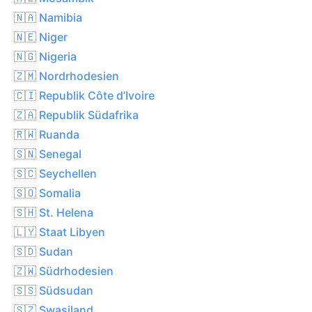
🇳🇦 Namibia
🇳🇪 Niger
🇳🇬 Nigeria
🇿🇲 Nordrhodesien
🇨🇮 Republik Côte d’Ivoire
🇿🇦 Republik Südafrika
🇷🇼 Ruanda
🇸🇳 Senegal
🇸🇨 Seychellen
🇸🇴 Somalia
🇸🇭 St. Helena
🇱🇾 Staat Libyen
🇸🇩 Sudan
🇿🇼 Südrhodesien
🇸🇸 Südsudan
🇸🇿 Swasiland