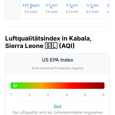
43% Regen
0.0 mm
0.0 mm
0.0 mm
0.0
↑
↑
↑
↑
6.0 km/h
7.0 km/h
6.0 km/h
6.0 km/h
5.0 k
Luftqualitätsindex in Kabala,
Sierra Leone 🇸🇱 (AQI)
US EPA Index
Environmental Protection Agency
1
1
2
3
4
5
6
Gut
Die Luftqualität wird als zufriedenstellend angesehen