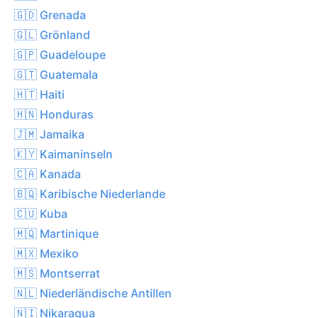
🇬🇩 Grenada
🇬🇱 Grönland
🇬🇵 Guadeloupe
🇬🇹 Guatemala
🇭🇹 Haiti
🇭🇳 Honduras
🇯🇲 Jamaika
🇰🇾 Kaimaninseln
🇨🇦 Kanada
🇧🇶 Karibische Niederlande
🇨🇺 Kuba
🇲🇶 Martinique
🇲🇽 Mexiko
🇲🇸 Montserrat
🇳🇱 Niederländische Antillen
🇳🇮 Nikaragua