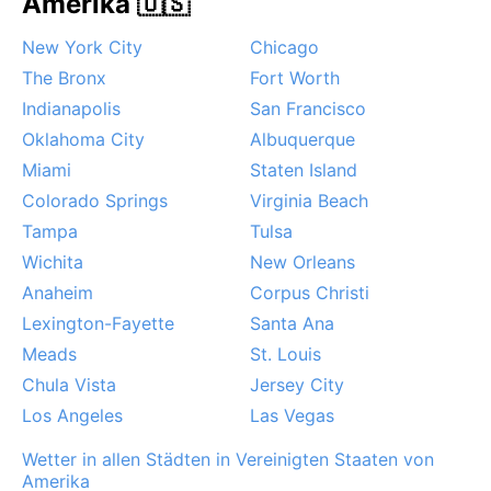
Amerika 🇺🇸
sich oft eine dichte Wolkendecke, die erst
New York City
Chicago
nachmittags aufreißt. Schnee fällt selten, vielleicht
ein- bis zweimal im Winter – dann kommt die Stadt
The Bronx
Fort Worth
kurz zum Stillstand. Herbstnebel zieht häufig durch
Indianapolis
San Francisco
die Täler, und der Wind bleibt meist mild.
Oklahoma City
Albuquerque
Monstrouser Monsun oder Stürme sucht man hier
Miami
Staten Island
vergebens; dafür belohnen klare Wintertage mit
Colorado Springs
Virginia Beach
atemberaubenden Panoramen auf die verschneiten
Tampa
Tulsa
Gipfel.
Wichita
New Orleans
Anaheim
Corpus Christi
Lexington-Fayette
Santa Ana
Meads
St. Louis
Chula Vista
Jersey City
Los Angeles
Las Vegas
Wetter in allen Städten in Vereinigten Staaten von
Amerika