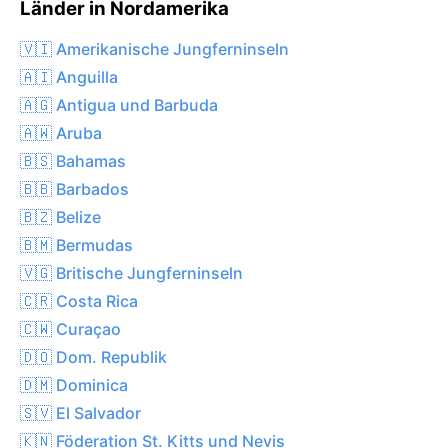
Länder in Nordamerika
🇻🇮 Amerikanische Jungferninseln
🇦🇮 Anguilla
🇦🇬 Antigua und Barbuda
🇦🇼 Aruba
🇧🇸 Bahamas
🇧🇧 Barbados
🇧🇿 Belize
🇧🇲 Bermudas
🇻🇬 Britische Jungferninseln
🇨🇷 Costa Rica
🇨🇼 Curaçao
🇩🇴 Dom. Republik
🇩🇲 Dominica
🇸🇻 El Salvador
🇰🇳 Föderation St. Kitts und Nevis