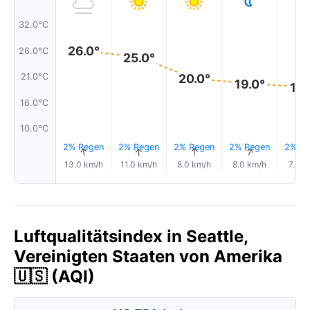
32.0°C
26.0°
26.0°C
25.0°
21.0°C
20.0°
19.0°
19.
16.0°C
10.0°C
2% Regen
2% Regen
2% Regen
2% Regen
2% Re
↑
↑
↑
↑
13.0 km/h
11.0 km/h
8.0 km/h
8.0 km/h
7.0 k
Luftqualitätsindex in Seattle,
Vereinigten Staaten von Amerika
🇺🇸 (AQI)