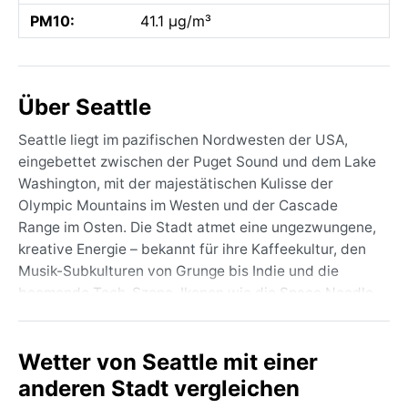
PM10:
41.1 µg/m³
Über Seattle
Seattle liegt im pazifischen Nordwesten der USA,
eingebettet zwischen der Puget Sound und dem Lake
Washington, mit der majestätischen Kulisse der
Olympic Mountains im Westen und der Cascade
Range im Osten. Die Stadt atmet eine ungezwungene,
kreative Energie – bekannt für ihre Kaffeekultur, den
Musik-Subkulturen von Grunge bis Indie und die
boomende Tech-Szene. Ikonen wie die Space Needle,
der Pike Place Market und die historischen Holzstege
entlang der Waterfront prägen das Stadtbild. Überall
Wetter von Seattle mit einer
spürt man die Nähe zur Natur: dichte Wälder reichen
bis an die Vororte, und vom Stadtpark aus blickt man
anderen Stadt vergleichen
auf schneebedeckte Vulkane wie den Mount Rainier.