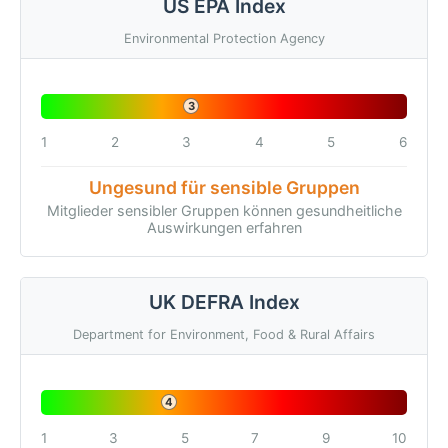
US EPA Index
Environmental Protection Agency
3
1
2
3
4
5
6
Ungesund für sensible Gruppen
Mitglieder sensibler Gruppen können gesundheitliche
Auswirkungen erfahren
UK DEFRA Index
Department for Environment, Food & Rural Affairs
4
1
3
5
7
9
10