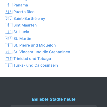
🇵🇦 Panama
🇵🇷 Puerto Rico
🇧🇱 Saint-Barthélemy
🇸🇽 Sint Maarten
🇱🇨 St. Lucia
🇲🇫 St. Martin
🇵🇲 St. Pierre und Miquelon
🇻🇨 St. Vincent und die Grenadinen
🇹🇹 Trinidad und Tobago
🇹🇨 Turks- und Caicosinseln
Beliebte Städte heute