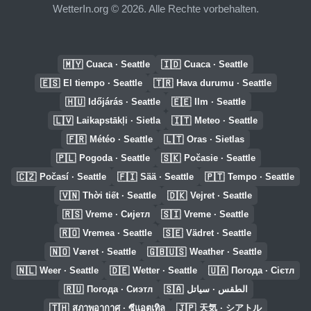
WetterIn.org © 2026. Alle Rechte vorbehalten.
🇲🇾
🇮🇩
Cuaca · Seattle
Cuaca · Seattle
🇪🇸
🇹🇷
El tiempo · Seattle
Hava durumu · Seattle
🇭🇺
🇪🇪
Időjárás · Seattle
Ilm · Seattle
🇱🇻
🇮🇹
Laikapstākļi · Sietla
Meteo · Seattle
🇫🇷
🇱🇹
Météo · Seattle
Oras · Sietlas
🇵🇱
🇸🇰
Pogoda · Seattle
Počasie · Seattle
🇨🇿
🇫🇮
🇵🇹
Počasí · Seattle
Sää · Seattle
Tempo · Seattle
🇻🇳
🇩🇰
Thời tiết · Seattle
Vejret · Seattle
🇷🇸
🇸🇮
Vreme · Сијетл
Vreme · Seattle
🇷🇴
🇸🇪
Vremea · Seattle
Vädret · Seattle
🇳🇴
🇬🇧🇺🇸
Været · Seattle
Weather · Seattle
🇳🇱
🇩🇪
🇺🇦
Weer · Seattle
Wetter · Seattle
Погода · Сієтл
🇷🇺
🇸🇦
Погода · Сиэтл
الطقس · سياتل
🇹🇭
🇯🇵
สภาพอากาศ · ซีแอตเทิล
天気 · シアトル