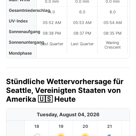
0.0 mm
0.0 mm
0.0 mm
Gesamtniederschlag
4.0
6.0
8.0
UV-Index
05:52 AM
05:53 AM
05:54 AM
0
Sonnenaufgang
08:38 PM
08:37 PM
08:35 PM
Sonnenuntergang
Waning
Last Quarter
Last Quarter
Crescent
Mondphase
Stündliche Wettervorhersage für
Seattle, Vereinigten Staaten von
Amerika 🇺🇸 Heute
Tuesday, August 04, 2026
18
19
20
21
2