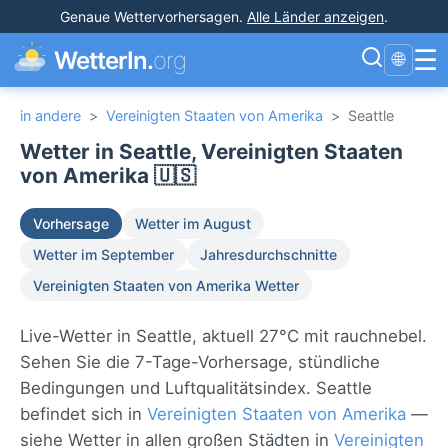
Genaue Wettervorhersagen
.
Alle Länder anzeigen
.
☰
WetterIn.
org
🌐
in andere
>
Vereinigten Staaten von Amerika
>
Seattle
Wetter in Seattle, Vereinigten Staaten
von Amerika 🇺🇸
Vorhersage
Wetter im August
Wetter im September
Jahresdurchschnitte
Vereinigten Staaten von Amerika Wetter
Live-Wetter in Seattle, aktuell 27°C mit rauchnebel.
Sehen Sie die 7-Tage-Vorhersage, stündliche
Bedingungen und Luftqualitätsindex. Seattle
befindet sich in
Vereinigten Staaten von Amerika
—
siehe Wetter in allen großen Städten in
Vereinigten