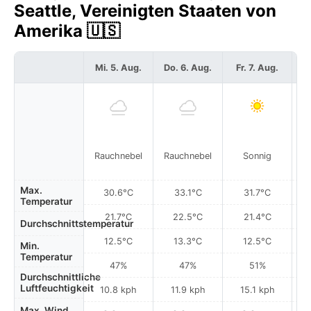
Seattle, Vereinigten Staaten von
Amerika 🇺🇸
Mi. 5. Aug.
Do. 6. Aug.
Fr. 7. Aug.
S
Rauchnebel
Rauchnebel
Sonnig
Max.
30.6°C
33.1°C
31.7°C
Temperatur
21.7°C
22.5°C
21.4°C
Durchschnittstemperatur
12.5°C
13.3°C
12.5°C
Min.
Temperatur
47%
47%
51%
Durchschnittliche
Luftfeuchtigkeit
10.8 kph
11.9 kph
15.1 kph
Max. Wind