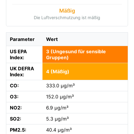
Mäßig
Die Luftverschmutzung ist mäßig
Parameter
Wert
US EPA
3 (Ungesund für sensible
Index:
Gruppen)
UK DEFRA
4 (Mäßig)
Index:
CO:
333.0 µg/m³
O3:
152.0 µg/m³
NO2:
6.9 µg/m³
SO2:
5.3 µg/m³
PM2.5:
40.4 µg/m³