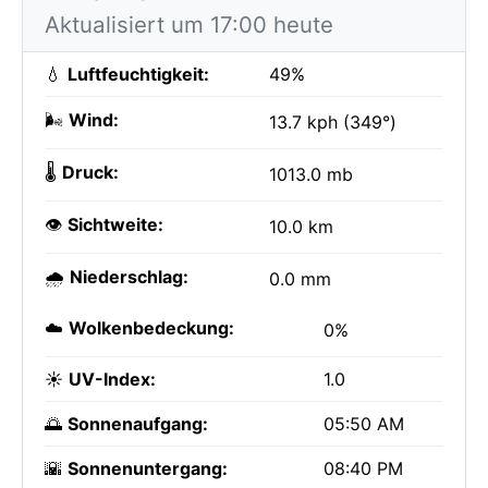
Aktualisiert um 17:00 heute
💧
Luftfeuchtigkeit:
49%
🌬️
Wind:
13.7 kph (349°)
🌡️
Druck:
1013.0 mb
👁️
Sichtweite:
10.0 km
🌧️
Niederschlag:
0.0 mm
☁️
Wolkenbedeckung:
0%
☀️
UV-Index:
1.0
🌅
Sonnenaufgang:
05:50 AM
🌇
Sonnenuntergang:
08:40 PM