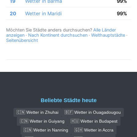
19
Wetter in Barma
99%
20
Wetter in Maridi
99%
Möchten Sie Städte anders durchsuchen?
Alle Länder
anzeigen
·
Nach Kontinent durchsuchen
·
Welthauptstädte
·
Seitenübersicht
Beliebte Städte heute
🇨🇳 Wetter in Zhuhai
🇧🇫 Wetter in Ouagadougou
🇨🇳 Wetter in Guiyang
🇭🇺 Wetter in Budapest
🇨🇳 Wetter in Nanning
🇬🇭 Wetter in Accra