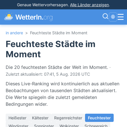
Genaue Wettervorhersagen
.
Alle Länder anzeigen
.
☰
WetterIn.
org
🌐
in andere
>
Feuchteste Städte im Moment
Feuchteste Städte im
Moment
Die 20 feuchtesten Städte der Welt im Moment.
·
Zuletzt aktualisiert: 07:41, 5 Aug. 2026 UTC
Dieses Live-Ranking wird kontinuierlich aus aktuellen
Beobachtungen von tausenden Städten aktualisiert.
Die Werte spiegeln die zuletzt gemeldeten
Bedingungen wider.
Heißester
Kältester
Regenreichster
Feuchtester
Windigster
Sonnigster
Wolkigster
Schneereich