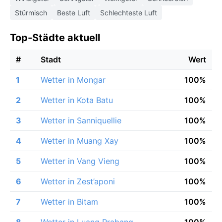
Stürmisch
Beste Luft
Schlechteste Luft
Top-Städte aktuell
#
Stadt
Wert
1
Wetter in Mongar
100%
2
Wetter in Kota Batu
100%
3
Wetter in Sanniquellie
100%
4
Wetter in Muang Xay
100%
5
Wetter in Vang Vieng
100%
6
Wetter in Zest’aponi
100%
7
Wetter in Bitam
100%
8
Wetter in Luang Prabang
100%