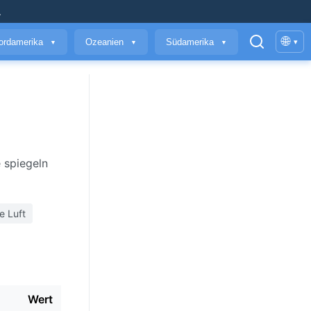
.
🌐
ordamerika
Ozeanien
Südamerika
▾
▼
▼
▼
 spiegeln
e Luft
Wert