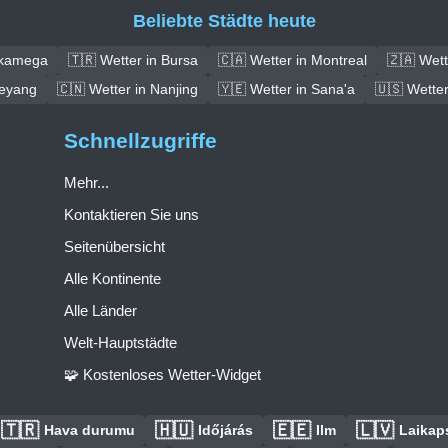
Beliebte Städte heute
akamega
🇹🇷 Wetter in Bursa
🇨🇦 Wetter in Montreal
🇿🇦 Wet
ieyang
🇨🇳 Wetter in Nanjing
🇾🇪 Wetter in Sana'a
🇺🇸 Wetter
Schnellzugriffe
Mehr...
Kontaktieren Sie uns
Seitenübersicht
Alle Kontinente
Alle Länder
Welt-Hauptstädte
🧩 Kostenloses Wetter-Widget
🇹🇷
🇭🇺
🇪🇪
🇱🇻
Hava durumu
Időjárás
Ilm
Laikaps