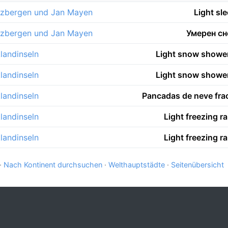
tzbergen und Jan Mayen
Light sl
tzbergen und Jan Mayen
Умерен сн
klandinseln
Light snow showe
klandinseln
Light snow showe
klandinseln
Pancadas de neve fr
klandinseln
Light freezing r
klandinseln
Light freezing r
·
Nach Kontinent durchsuchen
·
Welthauptstädte
·
Seitenübersicht