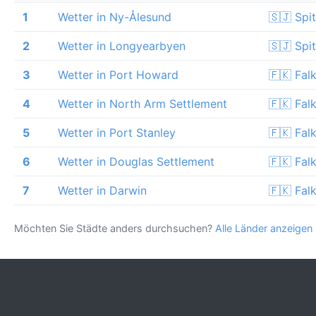
1
Wetter in Ny-Ålesund
🇸🇯 Spi
2
Wetter in Longyearbyen
🇸🇯 Spi
3
Wetter in Port Howard
🇫🇰 Fal
4
Wetter in North Arm Settlement
🇫🇰 Fal
5
Wetter in Port Stanley
🇫🇰 Fal
6
Wetter in Douglas Settlement
🇫🇰 Fal
7
Wetter in Darwin
🇫🇰 Fal
Möchten Sie Städte anders durchsuchen?
Alle Länder anzeigen