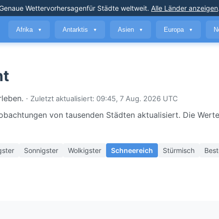
Genaue Wettervorhersagen
für Städte weltweit
.
Alle Länder anzeigen
Afrika
Antarktis
Asien
Europa
N
▼
▼
▼
▼
nt
rleben.
·
Zuletzt aktualisiert: 09:45, 7 Aug. 2026 UTC
eobachtungen von tausenden Städten aktualisiert. Die Werte
gster
Sonnigster
Wolkigster
Schneereich
Stürmisch
Best