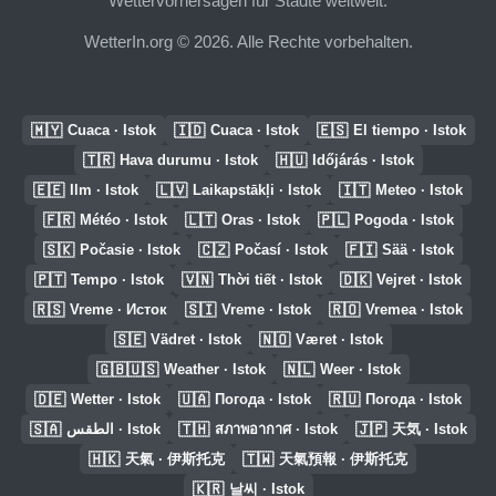
Wettervorhersagen für Städte weltweit.
WetterIn.org © 2026. Alle Rechte vorbehalten.
🇲🇾
🇮🇩
🇪🇸
Cuaca · Istok
Cuaca · Istok
El tiempo · Istok
🇹🇷
🇭🇺
Hava durumu · Istok
Időjárás · Istok
🇪🇪
🇱🇻
🇮🇹
Ilm · Istok
Laikapstākļi · Istok
Meteo · Istok
🇫🇷
🇱🇹
🇵🇱
Météo · Istok
Oras · Istok
Pogoda · Istok
🇸🇰
🇨🇿
🇫🇮
Počasie · Istok
Počasí · Istok
Sää · Istok
🇵🇹
🇻🇳
🇩🇰
Tempo · Istok
Thời tiết · Istok
Vejret · Istok
🇷🇸
🇸🇮
🇷🇴
Vreme · Исток
Vreme · Istok
Vremea · Istok
🇸🇪
🇳🇴
Vädret · Istok
Været · Istok
🇬🇧🇺🇸
🇳🇱
Weather · Istok
Weer · Istok
🇩🇪
🇺🇦
🇷🇺
Wetter · Istok
Погода · Istok
Погода · Istok
🇸🇦
🇹🇭
🇯🇵
الطقس · Istok
สภาพอากาศ · Istok
天気 · Istok
🇭🇰
🇹🇼
天氣 · 伊斯托克
天氣預報 · 伊斯托克
🇰🇷
날씨 · Istok