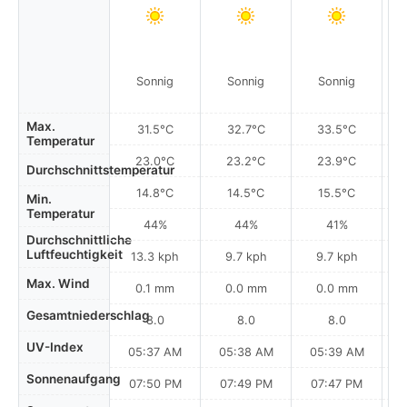
Sonnig
Sonnig
Sonnig
Max.
31.5°C
32.7°C
33.5°C
Temperatur
23.0°C
23.2°C
23.9°C
Durchschnittstemperatur
14.8°C
14.5°C
15.5°C
Min.
Temperatur
44%
44%
41%
Durchschnittliche
Luftfeuchtigkeit
13.3 kph
9.7 kph
9.7 kph
Max. Wind
0.1 mm
0.0 mm
0.0 mm
Gesamtniederschlag
8.0
8.0
8.0
UV-Index
05:37 AM
05:38 AM
05:39 AM
0
Sonnenaufgang
07:50 PM
07:49 PM
07:47 PM