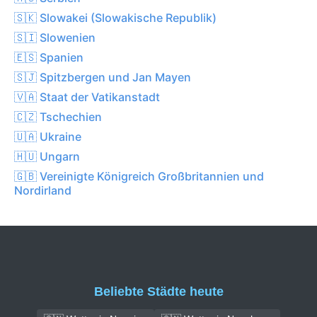
🇸🇰 Slowakei (Slowakische Republik)
🇸🇮 Slowenien
🇪🇸 Spanien
🇸🇯 Spitzbergen und Jan Mayen
🇻🇦 Staat der Vatikanstadt
🇨🇿 Tschechien
🇺🇦 Ukraine
🇭🇺 Ungarn
🇬🇧 Vereinigte Königreich Großbritannien und
Nordirland
Beliebte Städte heute