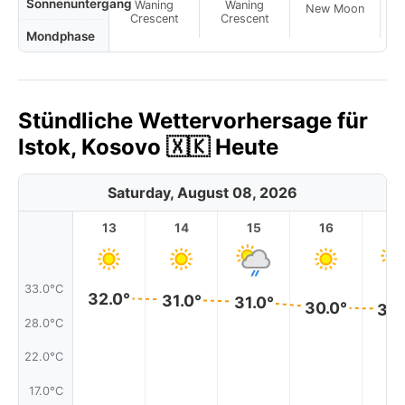
Sonnenuntergang
Waning
Waning
New Moon
N
Crescent
Crescent
Mondphase
Stündliche Wettervorhersage für
Istok, Kosovo 🇽🇰 Heute
Saturday, August 08, 2026
13
14
15
16
17
33.0°C
32.0°
31.0°
31.0°
30.0°
30.
28.0°C
22.0°C
17.0°C