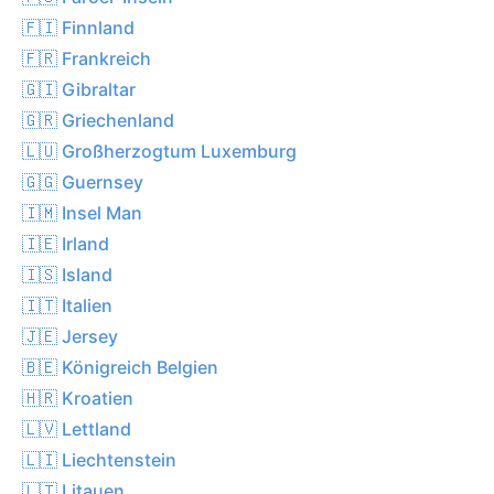
🇫🇮 Finnland
🇫🇷 Frankreich
🇬🇮 Gibraltar
🇬🇷 Griechenland
🇱🇺 Großherzogtum Luxemburg
🇬🇬 Guernsey
🇮🇲 Insel Man
🇮🇪 Irland
🇮🇸 Island
🇮🇹 Italien
🇯🇪 Jersey
🇧🇪 Königreich Belgien
🇭🇷 Kroatien
🇱🇻 Lettland
🇱🇮 Liechtenstein
🇱🇹 Litauen