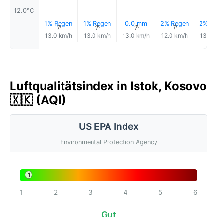
12.0°C
1% Regen
1% Regen
0.0 mm
2% Regen
2% Re
↑
↑
↑
↑
13.0 km/h
13.0 km/h
13.0 km/h
12.0 km/h
13.0 
Luftqualitätsindex in Istok, Kosovo
🇽🇰 (AQI)
US EPA Index
Environmental Protection Agency
1
1
2
3
4
5
6
Gut