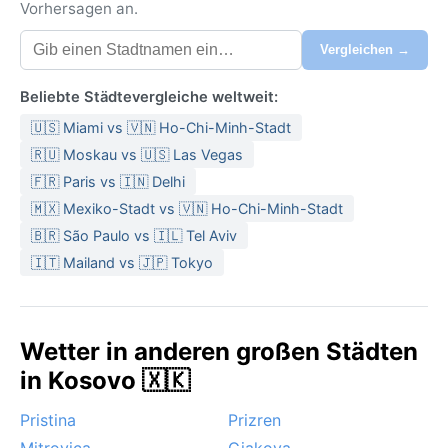
Vorhersagen an.
Vergleichen →
Beliebte Städtevergleiche weltweit:
🇺🇸 Miami vs 🇻🇳 Ho-Chi-Minh-Stadt
🇷🇺 Moskau vs 🇺🇸 Las Vegas
🇫🇷 Paris vs 🇮🇳 Delhi
🇲🇽 Mexiko-Stadt vs 🇻🇳 Ho-Chi-Minh-Stadt
🇧🇷 São Paulo vs 🇮🇱 Tel Aviv
🇮🇹 Mailand vs 🇯🇵 Tokyo
Wetter in anderen großen Städten
in Kosovo 🇽🇰
Pristina
Prizren
Mitrovica
Gjakova