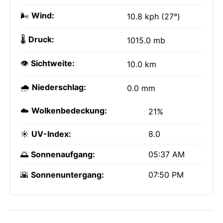
🌬️
Wind:
10.8 kph (27°)
🌡️
Druck:
1015.0 mb
👁️
Sichtweite:
10.0 km
🌧️
Niederschlag:
0.0 mm
☁️
Wolkenbedeckung:
21%
☀️
UV-Index:
8.0
🌅
Sonnenaufgang:
05:37 AM
🌇
Sonnenuntergang:
07:50 PM