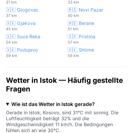
31 km
33 km
🇽🇰 Glogovac
🇷🇸 Novi Pazar
37 km
40 km
🇽🇰 Gjakova
🇲🇪 Berane
45 km
51 km
🇽🇰 Suva Reka
🇽🇰 Pristina
54 km
57 km
🇽🇰 Podujevo
🇽🇰 Shtime
59 km
59 km
Wetter in Istok — Häufig gestellte
Fragen
Wie ist das Wetter in Istok gerade?
Gerade in Istok, Kosovo, sind 31°C mit sonnig. Die
Luftfeuchtigkeit beträgt 32% und die
Windgeschwindigkeit 11 km/h. Die Bedingungen
fühlen sich an wie 30°C.