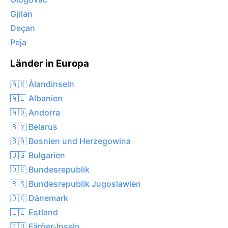
Gjilan
Deçan
Peja
Länder in Europa
🇦🇽 Ålandinseln
🇦🇱 Albanien
🇦🇩 Andorra
🇧🇾 Belarus
🇧🇦 Bosnien und Herzegowina
🇧🇬 Bulgarien
🇩🇪 Bundesrepublik
🇷🇸 Bundesrepublik Jugoslawien
🇩🇰 Dänemark
🇪🇪 Estland
🇫🇴 Färöer-Inseln