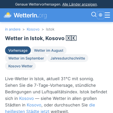
Genaue Wettervorhersagen
.
Alle Länder anzeigen
.
☰
WetterIn.
org
🌐
in andere
>
Kosovo
>
Istok
Wetter in Istok, Kosovo 🇽🇰
Vorhersage
Wetter im August
Wetter im September
Jahresdurchschnitte
Kosovo Wetter
Live-Wetter in Istok, aktuell 31°C mit sonnig.
Sehen Sie die 7-Tage-Vorhersage, stündliche
Bedingungen und Luftqualitätsindex. Istok befindet
sich in
Kosovo
— siehe Wetter in allen großen
Städten in
Kosovo
, oder durchsuchen Sie
die
heißesten Städte jetzt
weltweit.