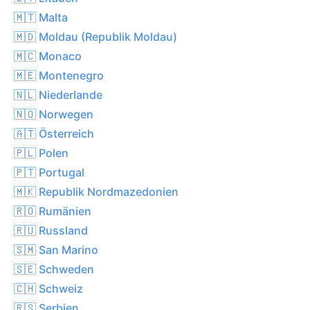
🇲🇹 Malta
🇲🇩 Moldau (Republik Moldau)
🇲🇨 Monaco
🇲🇪 Montenegro
🇳🇱 Niederlande
🇳🇴 Norwegen
🇦🇹 Österreich
🇵🇱 Polen
🇵🇹 Portugal
🇲🇰 Republik Nordmazedonien
🇷🇴 Rumänien
🇷🇺 Russland
🇸🇲 San Marino
🇸🇪 Schweden
🇨🇭 Schweiz
🇷🇸 Serbien