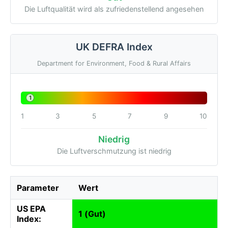
Die Luftqualität wird als zufriedenstellend angesehen
UK DEFRA Index
Department for Environment, Food & Rural Affairs
1
1
3
5
7
9
10
Niedrig
Die Luftverschmutzung ist niedrig
Parameter
Wert
US EPA
1 (Gut)
Index: