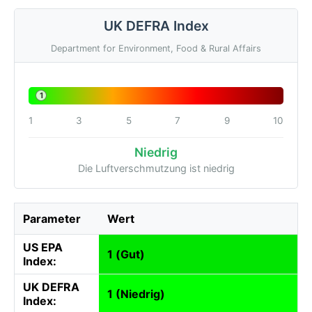
UK DEFRA Index
Department for Environment, Food & Rural Affairs
1
1
3
5
7
9
10
Niedrig
Die Luftverschmutzung ist niedrig
Parameter
Wert
US EPA
1 (Gut)
Index:
UK DEFRA
1 (Niedrig)
Index: