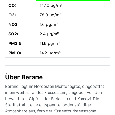
CO:
147.0 µg/m³
O3:
78.0 µg/m³
NO2:
1.6 µg/m³
SO2:
2.4 µg/m³
PM2.5:
11.6 µg/m³
PM10:
14.2 µg/m³
Über Berane
Berane liegt im Nordosten Montenegros, eingebettet
in ein weites Tal des Flusses Lim, umgeben von den
bewaldeten Gipfeln der Bjelasica und Komovi. Die
Stadt strahlt eine entspannte, bodenständige
Atmosphäre aus, fern der Küstentouristenströme.