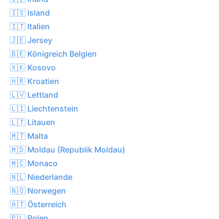
🇮🇸 Island
🇮🇹 Italien
🇯🇪 Jersey
🇧🇪 Königreich Belgien
🇽🇰 Kosovo
🇭🇷 Kroatien
🇱🇻 Lettland
🇱🇮 Liechtenstein
🇱🇹 Litauen
🇲🇹 Malta
🇲🇩 Moldau (Republik Moldau)
🇲🇨 Monaco
🇳🇱 Niederlande
🇳🇴 Norwegen
🇦🇹 Österreich
🇵🇱 Polen