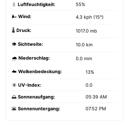
💧
Luftfeuchtigkeit:
55%
🌬️
Wind:
4.3 kph (15°)
🌡️
Druck:
1017.0 mb
👁️
Sichtweite:
10.0 km
🌧️
Niederschlag:
0.0 mm
☁️
Wolkenbedeckung:
13%
☀️
UV-Index:
0.0
🌅
Sonnenaufgang:
05:39 AM
🌇
Sonnenuntergang:
07:52 PM