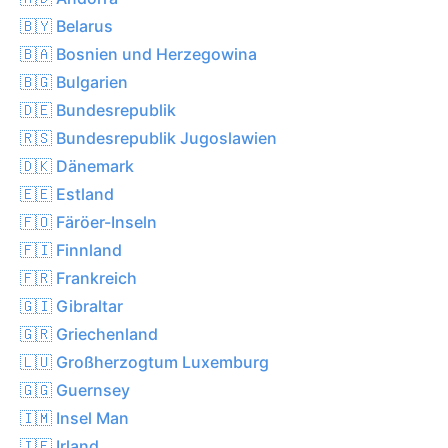
🇧🇾 Belarus
🇧🇦 Bosnien und Herzegowina
🇧🇬 Bulgarien
🇩🇪 Bundesrepublik
🇷🇸 Bundesrepublik Jugoslawien
🇩🇰 Dänemark
🇪🇪 Estland
🇫🇴 Färöer-Inseln
🇫🇮 Finnland
🇫🇷 Frankreich
🇬🇮 Gibraltar
🇬🇷 Griechenland
🇱🇺 Großherzogtum Luxemburg
🇬🇬 Guernsey
🇮🇲 Insel Man
🇮🇪 Irland