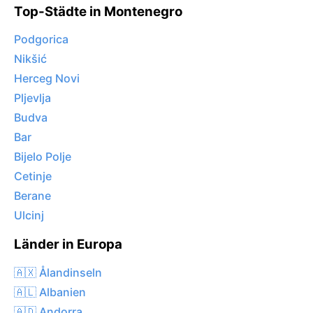
Top-Städte in Montenegro
Podgorica
Nikšić
Herceg Novi
Pljevlja
Budva
Bar
Bijelo Polje
Cetinje
Berane
Ulcinj
Länder in Europa
🇦🇽 Ålandinseln
🇦🇱 Albanien
🇦🇩 Andorra