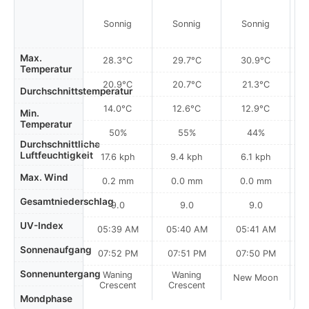
Sonnig
Sonnig
Sonnig
Max.
28.3°C
29.7°C
30.9°C
Temperatur
20.9°C
20.7°C
21.3°C
Durchschnittstemperatur
14.0°C
12.6°C
12.9°C
Min.
Temperatur
50%
55%
44%
Durchschnittliche
Luftfeuchtigkeit
17.6 kph
9.4 kph
6.1 kph
Max. Wind
0.2 mm
0.0 mm
0.0 mm
Gesamtniederschlag
9.0
9.0
9.0
UV-Index
05:39 AM
05:40 AM
05:41 AM
0
Sonnenaufgang
07:52 PM
07:51 PM
07:50 PM
Sonnenuntergang
Waning
Waning
New Moon
N
Crescent
Crescent
Mondphase