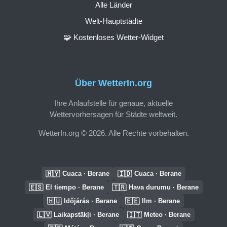
Alle Länder
Welt-Hauptstädte
🧩 Kostenloses Wetter-Widget
Über WetterIn.org
Ihre Anlaufstelle für genaue, aktuelle
Wettervorhersagen für Städte weltweit.
WetterIn.org © 2026. Alle Rechte vorbehalten.
🇲🇾
🇮🇩
Cuaca · Berane
Cuaca · Berane
🇪🇸
🇹🇷
El tiempo · Berane
Hava durumu · Berane
🇭🇺
🇪🇪
Időjárás · Berane
Ilm · Berane
🇱🇻
🇮🇹
Laikapstākļi · Berane
Meteo · Berane