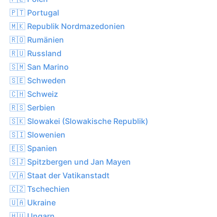
🇵🇹 Portugal
🇲🇰 Republik Nordmazedonien
🇷🇴 Rumänien
🇷🇺 Russland
🇸🇲 San Marino
🇸🇪 Schweden
🇨🇭 Schweiz
🇷🇸 Serbien
🇸🇰 Slowakei (Slowakische Republik)
🇸🇮 Slowenien
🇪🇸 Spanien
🇸🇯 Spitzbergen und Jan Mayen
🇻🇦 Staat der Vatikanstadt
🇨🇿 Tschechien
🇺🇦 Ukraine
🇭🇺 Ungarn