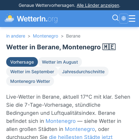
Genaue Wettervorhersagen
.
Alle Länder anzeigen
.
☰
WetterIn.
org
🌐
in andere
>
Montenegro
>
Berane
Wetter in Berane, Montenegro 🇲🇪
Vorhersage
Wetter im August
Wetter im September
Jahresdurchschnitte
Montenegro Wetter
Live-Wetter in Berane, aktuell 17°C mit klar. Sehen
Sie die 7-Tage-Vorhersage, stündliche
Bedingungen und Luftqualitätsindex. Berane
befindet sich in
Montenegro
— siehe Wetter in
allen großen Städten in
Montenegro
, oder
durchsuchen Sie
die heißesten Städte jetzt