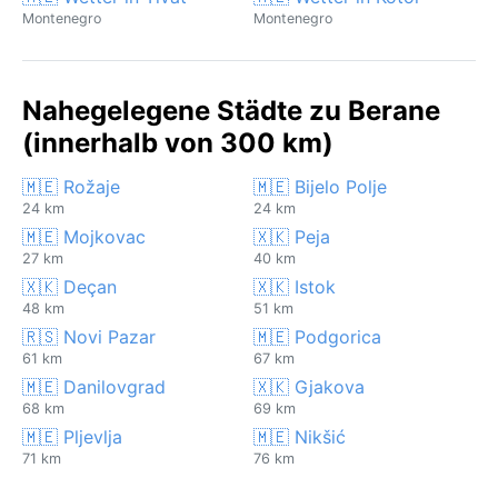
Montenegro
Montenegro
Nahegelegene Städte zu Berane
(innerhalb von 300 km)
🇲🇪 Rožaje
🇲🇪 Bijelo Polje
24 km
24 km
🇲🇪 Mojkovac
🇽🇰 Peja
27 km
40 km
🇽🇰 Deçan
🇽🇰 Istok
48 km
51 km
🇷🇸 Novi Pazar
🇲🇪 Podgorica
61 km
67 km
🇲🇪 Danilovgrad
🇽🇰 Gjakova
68 km
69 km
🇲🇪 Pljevlja
🇲🇪 Nikšić
71 km
76 km