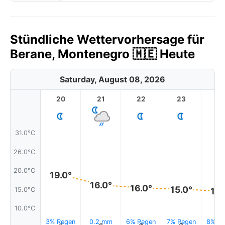
Stündliche Wettervorhersage für
Berane, Montenegro 🇲🇪 Heute
Saturday, August 08, 2026
20
21
22
23
31.0°C
26.0°C
20.0°C
19.0°
16.0°
16.0°
15.0°
15.0°C
15.
10.0°C
3% Regen
0.2 mm
6% Regen
7% Regen
8% Re