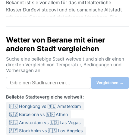
Bekannt ist sie vor allem für das mittelalterliche
Kloster Đurđevi stupovi und die osmanische Altstadt
mit engen Gassen und historischen Moscheen. Die
umliegende Gebirgslandschaft mit tiefen Schluchten
und dichten Wäldern lädt zu Wanderungen und
Wetter von Berane mit einer
Erholung ein – ein stiller Kontrast zum Trubel der
Adria.
anderen Stadt vergleichen
Nach der Köppen-Klassifikation Dfb herrscht hier
Suche eine beliebige Stadt weltweit und sieh dir einen
warmes, feuchtes Kontinentalklima. Die Sommer sind
direkten Vergleich von Temperatur, Bedingungen und
Vorhersagen an.
angenehm warm mit Durchschnittstemperaturen um
22 bis 25 Grad, unterbrochen von gelegentlichen
Vergleichen →
Gewittern. Die Winter dagegen sind kalt und
schneereich; die Quecksilbersäule fällt oft unter null,
Beliebte Städtevergleiche weltweit:
und dichte Schneedecken bleiben wochenlang liegen.
🇭🇰 Hongkong vs 🇳🇱 Amsterdam
Niederschläge verteilen sich recht gleichmäßig über
das Jahr, mit etwas feuchteren Monaten im späten
🇪🇸 Barcelona vs 🇬🇷 Athen
Frühjahr und Herbst. Zur Reisezeit im Sommer reichen
🇳🇱 Amsterdam vs 🇺🇸 Las Vegas
leichte Kleidung und eine Regenjacke; im Winter sind
🇸🇪 Stockholm vs 🇺🇸 Los Angeles