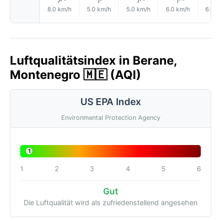
↑
↑
↑
↑
8.0 km/h
5.0 km/h
5.0 km/h
6.0 km/h
6.0 k
Luftqualitätsindex in Berane,
Montenegro 🇲🇪 (AQI)
US EPA Index
Environmental Protection Agency
1
1
2
3
4
5
6
Gut
Die Luftqualität wird als zufriedenstellend angesehen